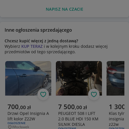
NAPISZ NA CZACIE
Inne ogłoszenia sprzedającego
Chcesz kupić więcej z jedną dostawą?
Wybierz
KUP TERAZ
i w kolejnym kroku dodasz więcej
przedmiotów od tego sprzedającego.
Obserwuj
Obserwuj
Aktualna cena
Aktualna cena
Aktualna 
700
7 500
1 300
,
00
zł
,
00
zł
,
Drzwi Opel Insignia A
PEUGEOT 508 I LIFT
Klas tylna
lift kolor Z22W
2.0 BLUE HDI 150 KM
insignia A l
RODZAJ OFERTY:
OGŁOSZENIE
SILNIK DIESLA
z22w
Włocławek
RODZAJ OFERTY:
OGŁOSZENIE
RODZAJ OFERT
OGŁOSZENIE