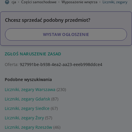
toryzacja
Części samochodowe
Wyposażenie wnętrza
Liczniki, zegary
Chcesz sprzedać podobny przedmiot?
WYSTAW OGŁOSZENIE
ZGŁOŚ NARUSZENIE ZASAD
Oferta:
927991be-b938-4ea2-aa23-eeeb998ddce4
Podobne wyszukiwania
Liczniki, zegary Warszawa
(230)
Liczniki, zegary Gdańsk
(87)
Liczniki, zegary Siedlce
(67)