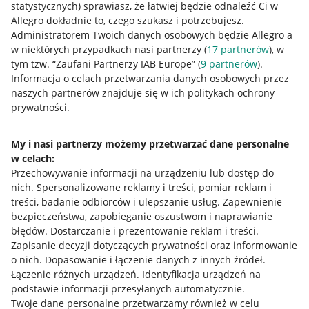
statystycznych) sprawiasz, że łatwiej będzie odnaleźć Ci w
Allegro dokładnie to, czego szukasz i potrzebujesz.
Administratorem Twoich danych osobowych będzie Allegro a
w niektórych przypadkach nasi partnerzy (
17
partnerów
), w
tym tzw. “Zaufani Partnerzy IAB Europe” (
9
partnerów
).
Informacja o celach przetwarzania danych osobowych przez
Przydatne informacje
naszych partnerów znajduje się w ich politykach ochrony
prywatności.
Jak to działa
Napisz do nas
My i nasi partnerzy możemy przetwarzać dane personalne
w celach:
Allegro Gadane dla sprzedających
Przechowywanie informacji na urządzeniu lub dostęp do
nich
.
Spersonalizowane reklamy i treści, pomiar reklam i
Allegro Gadane dla kupujących
treści, badanie odbiorców i ulepszanie usług
.
Zapewnienie
Mapa miejscowości
bezpieczeństwa, zapobieganie oszustwom i naprawianie
błędów
.
Dostarczanie i prezentowanie reklam i treści
.
Informacje prawne
Zapisanie decyzji dotyczących prywatności oraz informowanie
o nich
.
Dopasowanie i łączenie danych z innych źródeł
.
Łączenie różnych urządzeń
.
Identyfikacja urządzeń na
Regulamin
podstawie informacji przesyłanych automatycznie
.
Polityka plików "cookies"
Twoje dane personalne przetwarzamy również w celu