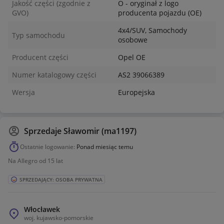
Jakość części (zgodnie z
O - oryginał z logo
GVO)
producenta pojazdu (OE)
4x4/SUV, Samochody
Typ samochodu
osobowe
Producent części
Opel OE
Numer katalogowy części
AS2 39066389
Wersja
Europejska
Sprzedaje
Sławomir (ma1197)
Ostatnie logowanie:
Ponad miesiąc temu
Na Allegro od 15 lat
SPRZEDAJĄCY: OSOBA PRYWATNA
Włocławek
woj.
kujawsko-pomorskie