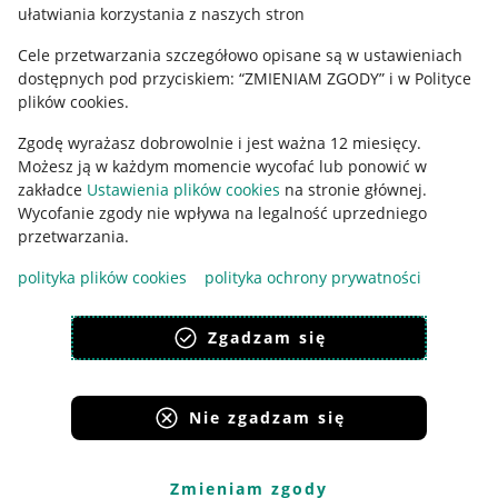
ułatwiania korzystania z naszych stron
Ustawienia plików "cookies"
Cele przetwarzania szczegółowo opisane są w ustawieniach
Udostępnianie lokalizacji
dostępnych pod przyciskiem: “ZMIENIAM ZGODY” i w Polityce
plików cookies.
Informacje dla Aktu o Usługach Cyfrowych
Zgodę wyrażasz dobrowolnie i jest ważna 12 miesięcy.
Pobierz aplikację
Możesz ją w każdym momencie wycofać lub ponowić w
zakładce
Ustawienia plików cookies
na stronie głównej.
Wycofanie zgody nie wpływa na legalność uprzedniego
przetwarzania.
polityka plików cookies
polityka ochrony prywatności
Zgadzam się
Nie zgadzam się
Korzystanie z serwisu oznacza akceptację
regulaminu
.
Zmieniam zgody