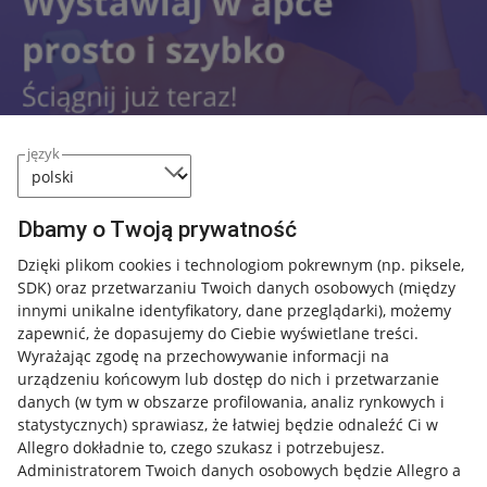
język
Dbamy o Twoją prywatność
Przydatne informacje
Dzięki plikom cookies i technologiom pokrewnym
(np. piksele,
SDK)
oraz przetwarzaniu Twoich danych osobowych
(między
innymi unikalne identyfikatory, dane przeglądarki)
, możemy
Jak to działa
zapewnić, że dopasujemy do Ciebie wyświetlane treści.
Napisz do nas
Wyrażając zgodę na przechowywanie informacji na
urządzeniu końcowym lub dostęp do nich i przetwarzanie
Allegro Gadane dla sprzedających
danych (w tym w obszarze profilowania, analiz rynkowych i
statystycznych) sprawiasz, że łatwiej będzie odnaleźć Ci w
Allegro Gadane dla kupujących
Allegro dokładnie to, czego szukasz i potrzebujesz.
Administratorem Twoich danych osobowych będzie Allegro a
Mapa miejscowości