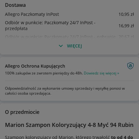
Dostawa
Allegro Paczkomaty InPost
10
,95
zł
Odbiór w punkcie: Paczkomaty 24/7 InPost -
16
,99
zł
przedpłata
Odbiór w punkcie: Paczkomaty 24/7 InPost - pobranie
20
,67
zł
WIĘCEJ
Allegro Ochrona Kupujących
100% zakupów ze zwrotem pieniędzy do 48h.
Dowiedz się więcej »
Odpowiedzialność za wykonanie umowy sprzedaży i wysyłkę ponosi w
całości osoba sprzedająca.
O przedmiocie
Marion Szampon Koloryzujący 4-8 Myć 94 Rubin
Szampon koloryzujący od Marion, którego trwałość
to od 4 do