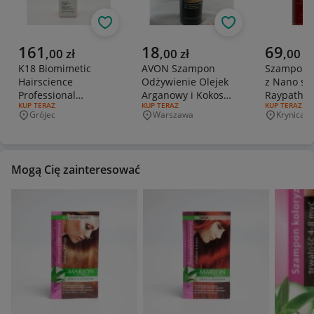
Obserwuj
Obserwuj
Aktualna cena
Aktualna cena
Aktualna 
161
18
69
,
00
zł
,
00
zł
,
00
zł
K18 Biomimetic
AVON Szampon
Szampon 
Hairscience
Odżywienie Olejek
z Nano sr
Professional
Arganowy i Kokos
Raypath
RODZAJ OFERTY:
KUP TERAZ
RODZAJ OFERTY:
KUP TERAZ
RODZAJ OFERT
KUP TERAZ
Molecular Repair
400 ml
Grójec
Warszawa
Krynica-Z
Miejscowość
Miejscowość
Miejscowo
Hair Mask 150 ml
Mogą Cię zainteresować