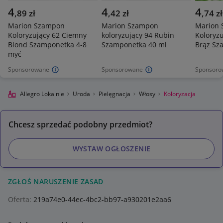
4
4
4
,
89
zł
,
42
zł
,
74
zł
Marion Szampon
Marion Szampon
Marion
Koloryzujący 62 Ciemny
koloryzujący 94 Rubin
Koloryz
Blond Szamponetka 4-8
Szamponetka 40 ml
Brąz Sz
myć
Sponsorowane
Sponsorowane
Sponsoro
Allegro Lokalnie
Uroda
Pielęgnacja
Włosy
Koloryzacja
Chcesz sprzedać podobny przedmiot?
WYSTAW OGŁOSZENIE
ZGŁOŚ NARUSZENIE ZASAD
Oferta:
219a74e0-44ec-4bc2-bb97-a930201e2aa6