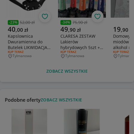
Obserwuj
Obserwuj
52,00 zł
75,90 zł
-
23
%
-
34
%
Poprzednia cena
Poprzednia cena
Aktualna cena
Aktualna cena
Aktualna 
40
49
19
,
00
zł
,
90
zł
,
90
zł
Kapslownica
CLARESA ZESTAW
Domowy wy
Dwuramienna do
Lakierów
miodów pi
Butelek LIKWIDACJA
hybrydowych 5szt +
alkohol no
RODZAJ OFERTY:
KUP TERAZ
RODZAJ OFERTY:
KUP TERAZ
RODZAJ OFERT
KUP TERAZ
SKLEPU
gratis WYPRZEDAŻ
rm wyprz
Tylmanowa
Tylmanowa
Tylmano
Miejscowość
Miejscowość
Miejscowo
ZOBACZ WSZYSTKIE
Podobne oferty
ZOBACZ WSZYSTKIE