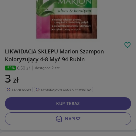
Obs
LIKWIDACJA SKLEPU Marion Szampon
Koloryzujący 4-8 Myć 94 Rubin
6
,50 zł
-53%
dostępne 2 szt.
3
zł
STAN: NOWY
SPRZEDAJĄCY: OSOBA PRYWATNA
KUP TERAZ
NAPISZ