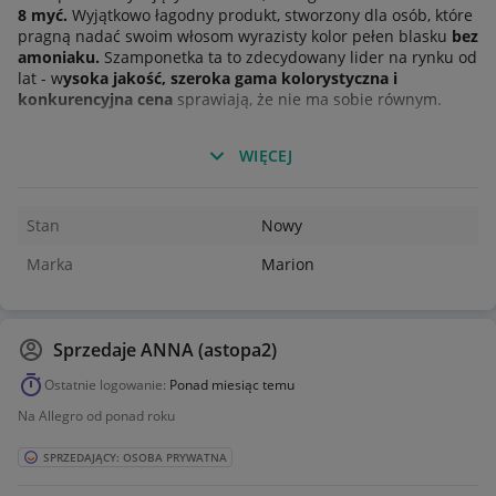
8 myć.
Wyjątkowo łagodny produkt, stworzony dla osób, które
pragną nadać swoim włosom wyrazisty kolor pełen blasku
bez
amoniaku.
Szamponetka ta to zdecydowany lider na rynku od
lat - w
ysoka jakość, szeroka gama kolorystyczna i
konkurencyjna cena
sprawiają, że nie ma sobie równym.
Unikalna formuła bez amoniaku i wody utlenionej
sprawia,
WIĘCEJ
że w szybki i nieinwazyjny dla włosów sposób możesz zmienić
kolor włosów lub go odświeżyć. Formuła została wzbogacona
o keratynę oraz aloes, które wzmacniają i kondycjonują włosy,
dzięki czemu zostaje przywrócony im zdrowy wygląd.
Stan
Nowy
Dzięki
żelowej konsystencji
produkt jest wygodny i łatwy w
Marka
Marion
aplikacji - równomiernie się rozprowadza i pokrywa włosy.
Efekt końcowy jest uzależniony od kilku czynników - koloru
wyjściowego, długości czasu koloryzacji oraz kosmetyków
Sprzedaje
ANNA (astopa2)
stosowanych po koloryzacji.
Ostatnie logowanie:
Ponad miesiąc temu
Zawartość zawiera
Na Allegro od ponad roku
Szampon koloryzujący 40 ml
Rękawiczki
SPRZEDAJĄCY: OSOBA PRYWATNA