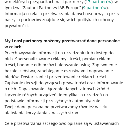
w niektórych przypadkach nasi partnerzy (
17
partnerów
), w
tym tzw. “Zaufani Partnerzy IAB Europe” (
9
partnerów
).
Informacje prawne
Informacja o celach przetwarzania danych osobowych przez
naszych partnerów znajduje się w ich politykach ochrony
Regulamin
prywatności.
Polityka plików "cookies"
My i nasi partnerzy możemy przetwarzać dane personalne
Ustawienia plików "cookies"
w celach:
Udostępnianie lokalizacji
Przechowywanie informacji na urządzeniu lub dostęp do
nich
.
Spersonalizowane reklamy i treści, pomiar reklam i
Informacje dla Aktu o Usługach Cyfrowych
treści, badanie odbiorców i ulepszanie usług
.
Zapewnienie
bezpieczeństwa, zapobieganie oszustwom i naprawianie
Pobierz aplikację
błędów
.
Dostarczanie i prezentowanie reklam i treści
.
Zapisanie decyzji dotyczących prywatności oraz informowanie
o nich
.
Dopasowanie i łączenie danych z innych źródeł
.
Łączenie różnych urządzeń
.
Identyfikacja urządzeń na
podstawie informacji przesyłanych automatycznie
.
Twoje dane personalne przetwarzamy również w celu
ułatwiania korzystania z naszych stron
Cele przetwarzania szczegółowo opisane są w ustawieniach