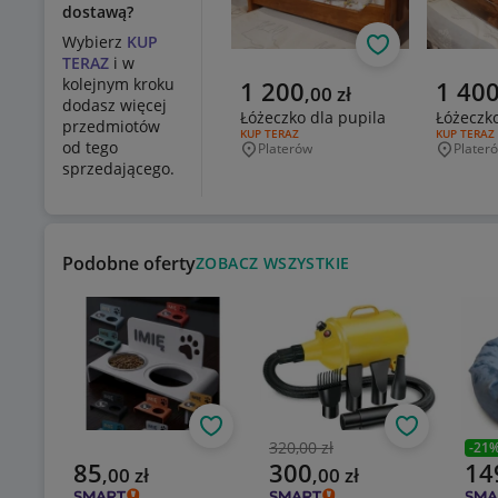
dostawą?
Wybierz
KUP
Obserwuj
TERAZ
i w
Aktualna cena
Aktualn
kolejnym kroku
1 200
1 40
,
00
zł
dodasz więcej
Łóżeczko dla pupila
Łóżeczko
przedmiotów
RODZAJ OFERTY:
KUP TERAZ
RODZAJ OF
KUP TERAZ
od tego
Platerów
Plater
Miejscowość
Miejsco
sprzedającego.
Podobne oferty
ZOBACZ WSZYSTKIE
Obserwuj
Obserwuj
320,00 zł
-
21
Poprzednia cena
Popr
Aktualna cena
Aktualna cena
Aktu
85
300
14
,
00
zł
,
00
zł