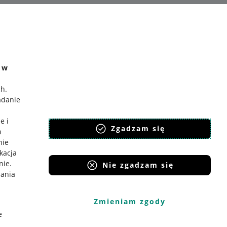
e w
ch
.
adanie
e i
Zgadzam się
h
nie
ikacja
nie
.
Nie zgadzam się
iania
Zmieniam zgody
e