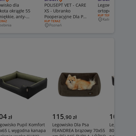
wisko dla
POLISEPT VET - CARE
Legowisko
kota okrągłe 55
XS - Ubranko
ortopedyczne dla 
RODZAJ OFERTY:
KUP TERAZ
iękkie, anty-
Pooperacyjne Dla Psa
Kalisz
Miejscowość
J OFERTY:
ERAZ
RODZAJ OFERTY:
KUP TERAZ
r, welurowe
i Kota
zebinia
Poznań
jscowość
Miejscowość
dMade
04
115
104
zł
,
90
zł
zł
gowisko Pupil Komfort
Legowisko Dla Psa
Legowisko Pu
x65 L wygodna kanapa
FEANDREA brązowy 70x55
80x65 L wyg