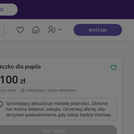
DŹ
WYSTAW
kaj
eczko dla pupila
Obserwuj
 100
zł
TAN: NOWY
SPRZEDAJĄCY: OSOBA PRYWATNA
Sprzedający aktualizuje metodę płatności. Obecnie
nie można dokonać zakupu. Obserwuj ofertę, aby
otrzymać powiadomienie, gdy zakup będzie możliwy.
KUP TERAZ