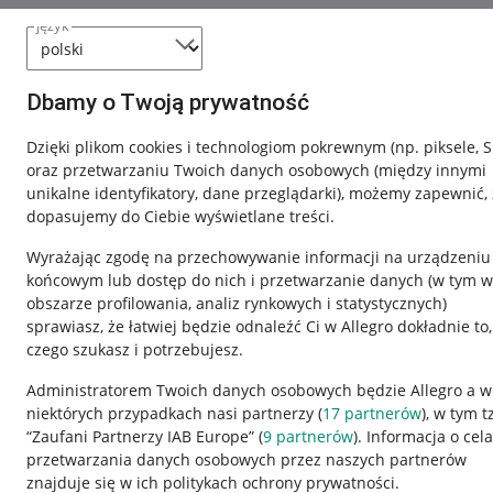
język
Dbamy o Twoją prywatność
Dzięki plikom cookies i technologiom pokrewnym
(np. piksele, 
oraz przetwarzaniu Twoich danych osobowych
(między innymi
unikalne identyfikatory, dane przeglądarki)
, możemy zapewnić, 
dopasujemy do Ciebie wyświetlane treści.
Wyrażając zgodę na przechowywanie informacji na urządzeniu
końcowym lub dostęp do nich i przetwarzanie danych (w tym w
obszarze profilowania, analiz rynkowych i statystycznych)
sprawiasz, że łatwiej będzie odnaleźć Ci w Allegro dokładnie to,
czego szukasz i potrzebujesz.
Administratorem Twoich danych osobowych będzie Allegro a w
niektórych przypadkach nasi partnerzy (
17
partnerów
), w tym t
Przydatne informacje
Informacje p
“Zaufani Partnerzy IAB Europe” (
9
partnerów
). Informacja o cel
przetwarzania danych osobowych przez naszych partnerów
Jak to działa
Regulamin
znajduje się w ich politykach ochrony prywatności.