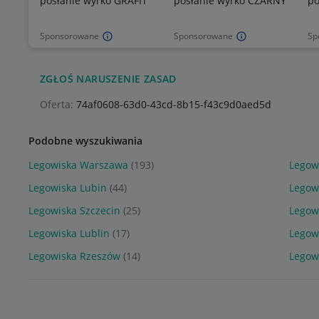
posłanie wyrko GRAFIT
posłanie wyrko CZARNY
po
Sponsorowane
Sponsorowane
Sp
ZGŁOŚ NARUSZENIE ZASAD
Oferta:
74af0608-63d0-43cd-8b15-f43c9d0aed5d
Podobne wyszukiwania
Legowiska Warszawa
(193)
Legow
Legowiska Lubin
(44)
Legow
Legowiska Szczecin
(25)
Legow
Legowiska Lublin
(17)
Legow
Legowiska Rzeszów
(14)
Legow