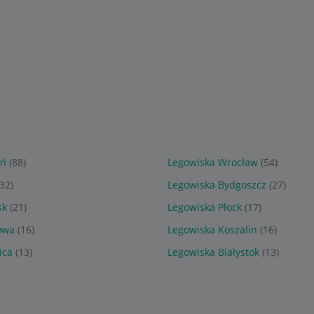
ko BEŻ
posłanie wyrko
Lagoon L 75x60x19cm
CZARNE+GRAFIT
Zipper
Sponsorowane
Sponsorowane
ań
(88)
Legowiska Wrocław
(54)
(32)
Legowiska Bydgoszcz
(27)
sk
(21)
Legowiska Płock
(17)
owa
(16)
Legowiska Koszalin
(16)
ica
(13)
Legowiska Białystok
(13)