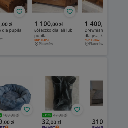
Obserwuj
Obserwuj
Obs
a cena
Aktualna cena
Aktualna cena
0
1 100
1 400
,
00
zł
,
00
zł
,
00
zł
 dla pupila
Łóżeczko dla lali lub
Drewniane łóżeczko
ERTY:
pupila
dla psa, kota
ów
wość
RODZAJ OFERTY:
KUP TERAZ
RODZAJ OFERTY:
KUP TERAZ
Platerów
Platerów
Miejscowość
Miejscowość
Obserwuj
Obserwuj
189,00 zł
47,00 zł
%
-
31
%
zednia cena
Poprzednia cena
alna cena
Aktualna cena
Aktualna cena
9
32
310
,
00
zł
,
00
zł
,
00
zł