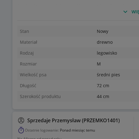
Ten konkretny model sprawdzi się w przypadku psów małyc
proszę zapoznaj się z pełną ofertą moich prac.
WIĘ
Podaruj swojemu pupilowi odrobiną luksusu :).
Stan
Nowy
Wymiary łóżeczka:
Całkowity / siedziska
Materiał
drewno
wys.: 47cm/12cm
Rodzaj
legowisko
Rozmiar
M
Wielkość psa
średni pies
Długość
72 cm
Szerokość produktu
44 cm
Sprzedaje
Przemysław (PRZEMKO1401)
Ostatnie logowanie:
Ponad miesiąc temu
Na Allegro od ponad roku