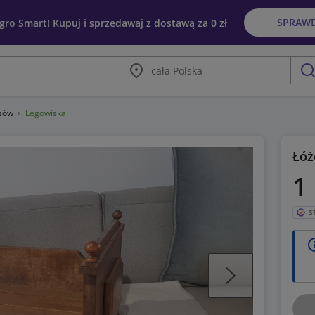
SPRAW
egro Smart! Kupuj i sprzedawaj z dostawą za 0 zł
Miasto
szu
psów
Legowiska
Łóż
1
S