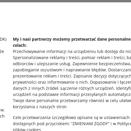
SDK)
My i nasi partnerzy możemy przetwarzać dane personaln
celach:
że
Przechowywanie informacji na urządzeniu lub dostęp do ni
Spersonalizowane reklamy i treści, pomiar reklam i treści, b
odbiorców i ulepszanie usług
.
Zapewnienie bezpieczeństwa,
zapobieganie oszustwom i naprawianie błędów
.
Dostarczani
prezentowanie reklam i treści
.
Zapisanie decyzji dotyczącyc
prywatności oraz informowanie o nich
.
Dopasowanie i łącze
danych z innych źródeł
.
Łączenie różnych urządzeń
.
Identyf
urządzeń na podstawie informacji przesyłanych automatycz
Twoje dane personalne przetwarzamy również w celu ułatw
korzystania z naszych stron
zw.
rawne
Pobierz aplikację
ach
Cele przetwarzania szczegółowo opisane są w ustawieniach
dostępnych pod przyciskiem: “ZMIENIAM ZGODY” i w Polityc
plików cookies.