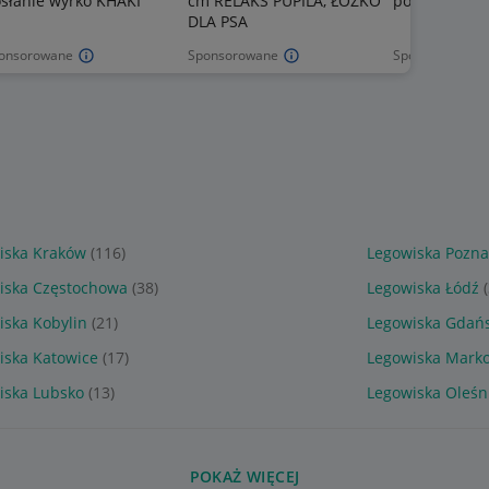
słanie wyrko KHAKI
cm RELAKS PUPILA, ŁÓŻKO
posłanie wyr
DLA PSA
onsorowane
Sponsorowane
Sponsorowane
iska Kraków
(116)
Legowiska Pozn
iska Częstochowa
(38)
Legowiska Łódź
iska Kobylin
(21)
Legowiska Gdań
iska Katowice
(17)
Legowiska Mark
iska Lubsko
(13)
Legowiska Oleśn
POKAŻ WIĘCEJ