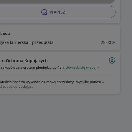
NAPISZ
tawa
syłka kurierska - przedpłata
25
,00
zł
gro Ochrona Kupujących
zakupów ze zwrotem pieniędzy do 48h.
Dowiedz się więcej »
iedzialność za wykonanie umowy sprzedaży i wysyłkę ponosi w
ci osoba sprzedająca.