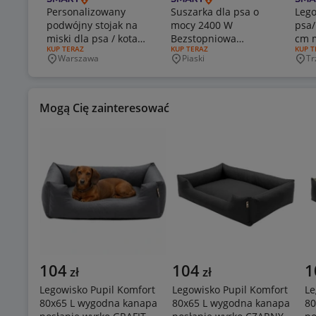
Personalizowany
Suszarka dla psa o
Lego
podwójny stojak na
mocy 2400 W
psa/
miski dla psa / kota
Bezstopniowa
cm m
RODZAJ OFERTY:
KUP TERAZ
RODZAJ OFERTY:
KUP TERAZ
RODZA
KUP T
(Druk 3D)
prędkość
pazu
Warszawa
Piaski
Tr
Miejscowość
Miejscowość
Mie
Han
Mogą Cię zainteresować
104
104
1
zł
zł
Legowisko Pupil Komfort
Legowisko Pupil Komfort
Le
80x65 L wygodna kanapa
80x65 L wygodna kanapa
80