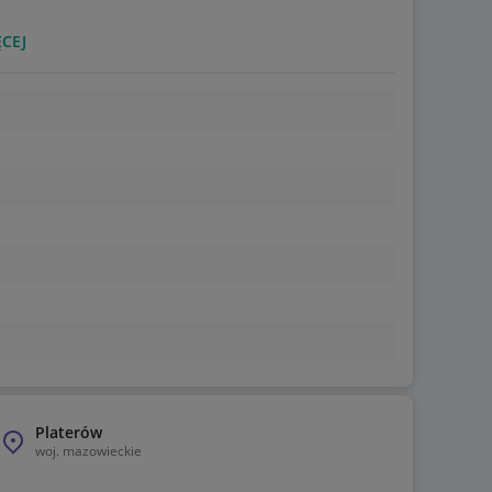
h i średnich , są również modele dla psów dużych ,
CEJ
Platerów
woj.
mazowieckie