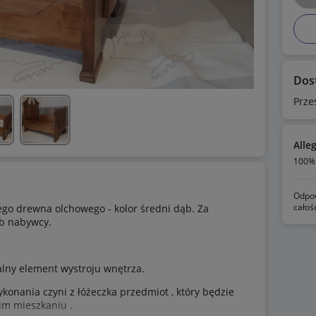
Dos
Prze
Alle
100% 
Odpow
całoś
ego drewna olchowego - kolor średni dąb. Za
eb nabywcy.
nalny element wystroju wnętrza.
ykonania czyni z łóżeczka przedmiot , który będzie
im mieszkaniu .