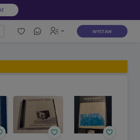
DŹ
WYSTAW
kaj
Obserwuj
Obserwuj
Obserwuj