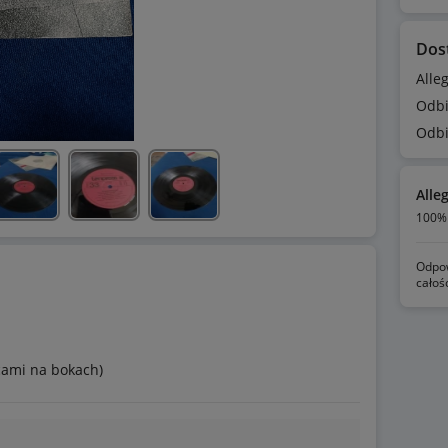
Dos
Alle
Odbi
Odbi
Alle
100% 
Odpow
całoś
scami na bokach)