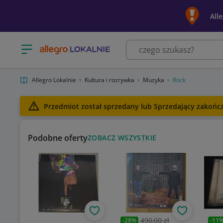
All
Otwórz menu z kategoriami
Allegro Lokalnie
Kultura i rozrywka
Muzyka
Rock
Przedmiot został sprzedany lub Sprzedający zakończy
Podobne oferty
ZOBACZ WSZYSTKIE
Obserwuj
Obserwuj
490,00 zł
-
28
%
-
11