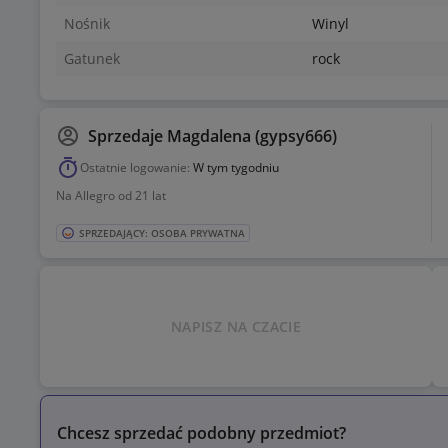
Nośnik
Winyl
Gatunek
rock
Sprzedaje
Magdalena (gypsy666)
Ostatnie logowanie:
W tym tygodniu
Na Allegro od 21 lat
SPRZEDAJĄCY: OSOBA PRYWATNA
NAPISZ NA CZACIE
Chcesz sprzedać podobny przedmiot?