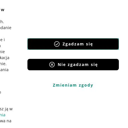
e w
ch
.
adanie
e i
Zgadzam się
h
nie
ikacja
nie
.
Nie zgadzam się
iania
Zmieniam zgody
e
sz ją w
nia
ywa na