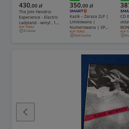
Poprzednia cena
Popr
Aktualna cena
Aktualna cena
Aktu
430
350
38
,
00
zł
,
00
zł
The Jimi Hendrix
Kazik – Zaraza 2LP |
CD B
Experience - Electric
Limitowana |
osta
Ladyland - winyl , 1
Numerowana | SP
BON
RODZAJ OFERTY:
KUP TERAZ
press EX+
Kraków
RODZAJ OFERTY:
KUP TERAZ
RODZA
KUP T
Records | Nowa Folia
Mus
Miejscowość
Bełchatów
Bi
Miejscowość
Mie
Bory