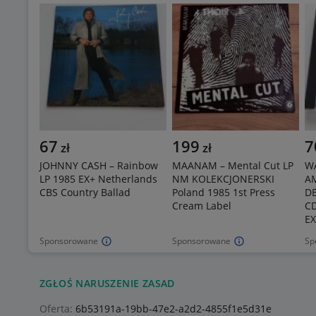
67
199
7
zł
zł
JOHNNY CASH – Rainbow
MAANAM – Mental Cut LP
W
LP 1985 EX+ Netherlands
NM KOLEKCJONERSKI
A
CBS Country Ballad
Poland 1985 1st Press
DE
Cream Label
CD
EX
Sponsorowane
Sponsorowane
Sp
ZGŁOŚ NARUSZENIE ZASAD
Oferta:
6b53191a-19bb-47e2-a2d2-4855f1e5d31e