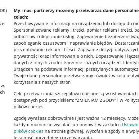
SDK)
My i nasi partnerzy możemy przetwarzać dane personaln
celach:
że
Przechowywanie informacji na urządzeniu lub dostęp do ni
Spersonalizowane reklamy i treści, pomiar reklam i treści, b
odbiorców i ulepszanie usług
.
Zapewnienie bezpieczeństwa,
zapobieganie oszustwom i naprawianie błędów
.
Dostarczani
prezentowanie reklam i treści
.
Zapisanie decyzji dotyczącyc
prywatności oraz informowanie o nich
.
Dopasowanie i łącze
danych z innych źródeł
.
Łączenie różnych urządzeń
.
Identyf
urządzeń na podstawie informacji przesyłanych automatycz
rawne
Pobierz aplikację
Twoje dane personalne przetwarzamy również w celu ułatw
korzystania z naszych stron
zw.
ach
Cele przetwarzania szczegółowo opisane są w ustawieniach
 "cookies"
dostępnych pod przyciskiem: “ZMIENIAM ZGODY” i w Polityc
plików cookies.
ów "cookies"
Zgodę wyrażasz dobrowolnie i jest ważna 12 miesięcy. Może
okalizacji
każdym momencie wycofać lub ponowić w zakładce
Ustawie
 Aktu o Usługach Cyfrowych
plików cookies
na stronie głównej. Wycofanie zgody nie wpł
legalność uprzedniego przetwarzania.