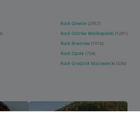
Rock Gliwice
(2957)
9)
Rock Ostrów Wielkopolski
(1281)
Rock Brwinów
(1010)
Rock Opole
(704)
Rock Grodzisk Mazowiecki
(536)