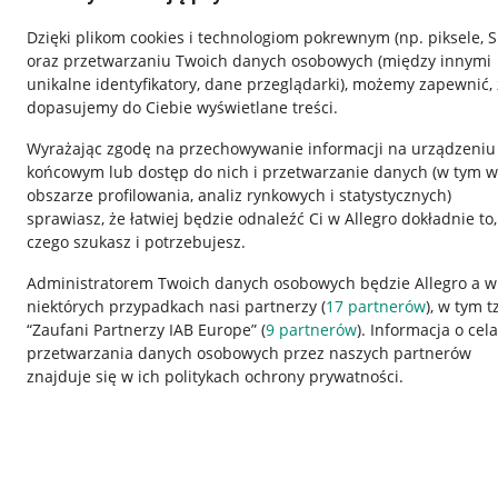
Dzięki plikom cookies i technologiom pokrewnym
(np. piksele, 
oraz przetwarzaniu Twoich danych osobowych
(między innymi
unikalne identyfikatory, dane przeglądarki)
, możemy zapewnić, 
dopasujemy do Ciebie wyświetlane treści.
Wyrażając zgodę na przechowywanie informacji na urządzeniu
końcowym lub dostęp do nich i przetwarzanie danych (w tym w
obszarze profilowania, analiz rynkowych i statystycznych)
sprawiasz, że łatwiej będzie odnaleźć Ci w Allegro dokładnie to,
czego szukasz i potrzebujesz.
Przydatne informacje
Informacje p
Administratorem Twoich danych osobowych będzie Allegro a w
niektórych przypadkach nasi partnerzy (
17
partnerów
), w tym t
Jak to działa
Regulamin
“Zaufani Partnerzy IAB Europe” (
9
partnerów
). Informacja o cel
Napisz do nas
Polityka plików
przetwarzania danych osobowych przez naszych partnerów
znajduje się w ich politykach ochrony prywatności.
Allegro Gadane dla sprzedających
Ustawienia plik
Allegro Gadane dla kupujących
Udostępnianie l
Mapa miejscowości
Informacje dla