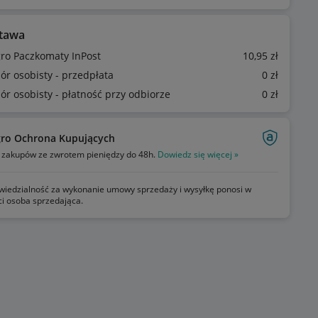
tawa
gro Paczkomaty InPost
10
,95
zł
ór osobisty - przedpłata
0
zł
ór osobisty - płatność przy odbiorze
0
zł
gro Ochrona Kupujących
zakupów ze zwrotem pieniędzy do 48h.
Dowiedz się więcej »
iedzialność za wykonanie umowy sprzedaży i wysyłkę ponosi w
ci osoba sprzedająca.