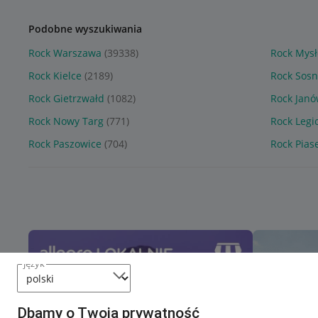
Podobne wyszukiwania
Rock Warszawa
(39338)
Rock Mysł
Rock Kielce
(2189)
Rock Sos
Rock Gietrzwałd
(1082)
Rock Janó
Rock Nowy Targ
(771)
Rock Leg
Rock Paszowice
(704)
Rock Pias
język
Dbamy o Twoją prywatność