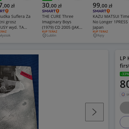
zednia cena
Poprzednia cena
alna cena
Aktualna cena
Aktualna cena
7
30
99
,
00
zł
,
00
zł
,
00
zł
udka Suflera Za
THE CURE Three
KAZU MATSUI Tim
tni grosz
Imaginary Boys
No Longer 1PRESS 
USY wyd. TA
(1979) CD 2005 (JAK
Japan
J OFERTY:
ERAZ
RODZAJ OFERTY:
KUP TERAZ
RODZAJ OFERTY:
KUP TERAZ
ic New Abra
NOWA)
ałystok
Lublin
Kęty
jscowość
Miejscowość
Miejscowość
sewicz
LP 
fir
-33%
8
S