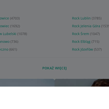
owice
(4703)
Rock Lublin
(3785)
nowiec
(1692)
Rock Jelenia Góra
(153
w Lubelski
(1078)
Rock Śrem
(1047)
ionowo
(736)
Rock Elbląg
(715)
eczno
(661)
Rock Józefów
(537)
POKAŻ WIĘCEJ