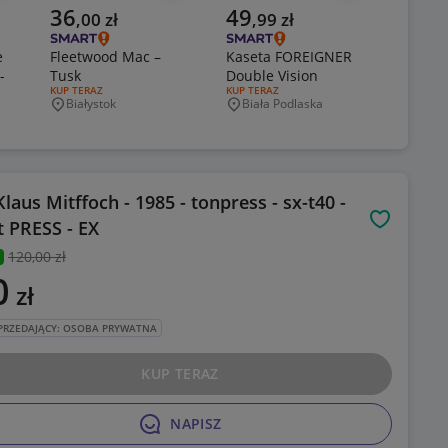
Aktualna cena
Aktualna cena
Aktual
36
49
25
,
00
zł
,
99
zł
,
0
e
Fleetwood Mac –
Kaseta FOREIGNER
Mike O
-
Tusk
Double Vision
Tubular
RODZAJ OFERTY:
KUP TERAZ
RODZAJ OFERTY:
KUP TERAZ
RODZAJ O
KUP TER
Białystok
Biała Podlaska
Krak
Miejscowość
Miejscowość
Miejsc
Klaus Mitffoch - 1985 - tonpress - sx-t40 -
st PRESS - EX
Obserwuj
120
,00 zł
0
zł
PRZEDAJĄCY: OSOBA PRYWATNA
KUP TERAZ
NAPISZ