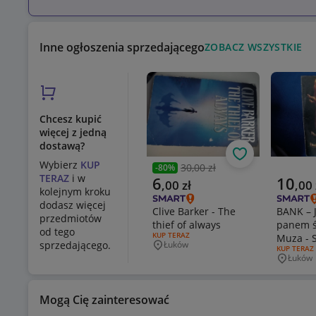
Inne ogłoszenia sprzedającego
ZOBACZ WSZYSTKIE
Chcesz kupić
więcej z jedną
dostawą?
Obserwuj
Wybierz
KUP
30,00 zł
-
80
%
Poprzednia cena
TERAZ
i w
Aktualna cena
Aktualn
6
10
,
00
zł
,
00
kolejnym kroku
dodasz więcej
Clive Barker - The
BANK – 
przedmiotów
thief of always
panem ś
od tego
RODZAJ OFERTY:
KUP TERAZ
Muza - S
sprzedającego.
Łuków
Miejscowość
RODZAJ OF
KUP TERAZ
original
Łuków
Miejsco
wydanie
Mogą Cię zainteresować