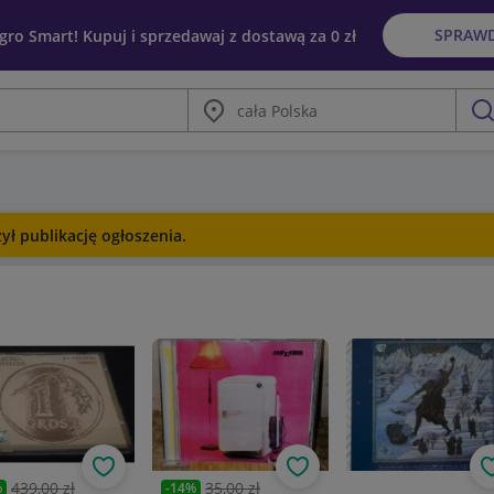
SPRAW
egro Smart! Kupuj i sprzedawaj z dostawą za 0 zł
Miasto
szu
ł publikację ogłoszenia.
Obserwuj
Obserwuj
439,00 zł
35,00 zł
%
-
14
%