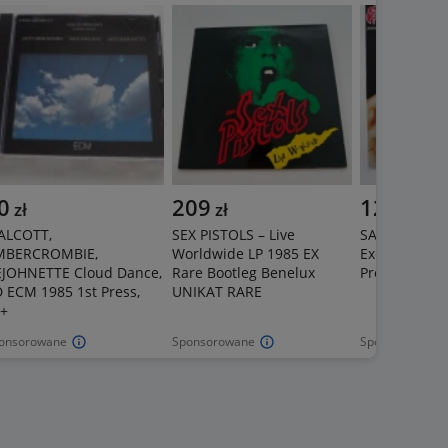
0
209
125
zł
zł
zł
ALCOTT,
SEX PISTOLS – Live
SAXON – Inn
MBERCROMBIE,
Worldwide LP 1985 EX
Excuse LP 19
JOHNETTE Cloud Dance,
Rare Bootleg Benelux
Press UK UN
 ECM 1985 1st Press,
UNIKAT RARE
+
onsorowane
Sponsorowane
Sponsorowane