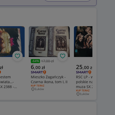
Obserwuj
Obserwuj
Obs
17,00 zł
-
64
%
Poprzednia cena
a cena
Aktualna cena
Aktualna cena
6
25
zł
,
00
zł
,
00
zł
Jestem
Mieszko Zagańczyk -
RSC LP - winyl-
wiata…-
Czarna ikona, tom I, II
polskie nagrania
RODZAJ OFERTY:
KUP TERAZ
X 2388 -
muza SX 2160
Łuków
Miejscowość
ERTY:
RODZAJ OFERTY:
KUP TERAZ
ne pierwsze
Łuków
wość
Miejscowość