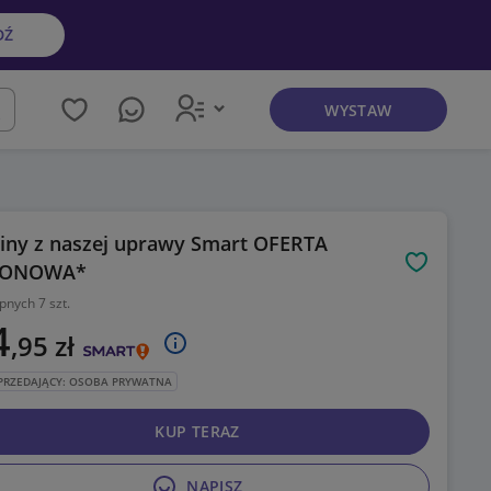
DŹ
WYSTAW
kaj
iny z naszej uprawy Smart OFERTA
ZONOWA*
Obserwuj
pnych 7 szt.
4
,95
zł
PRZEDAJĄCY: OSOBA PRYWATNA
KUP TERAZ
NAPISZ