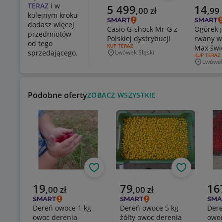
TERAZ
i w
Aktualna cena
Aktualn
5 499
14
,
00
zł
,
99
kolejnym kroku
dodasz więcej
Casio G-shock Mr-G z
Ogórek 
przedmiotów
Polskiej dystrybucji
rwany w
od tego
RODZAJ OFERTY:
KUP TERAZ
Max świ
sprzedającego.
Lwówek Śląski
Miejscowość
RODZAJ OF
KUP TERAZ
NATURA
Lwówek
Miejsco
Podobne oferty
ZOBACZ WSZYSTKIE
Obserwuj
Obserwuj
Aktualna cena
Aktualna cena
Aktu
19
79
16
,
00
zł
,
00
zł
Dereń owoce 1 kg
Dereń owoce 5 kg
Dere
owoc derenia
żółty owoc derenia
owoc