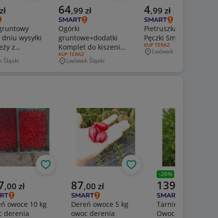
a cena
Aktualna cena
Aktualna cena
64
4
zł
,
99
zł
,
99
zł
gruntowy
Ogórki
Pietruszka naciowa
 dniu wysyłki
gruntowe+dodatki
Pęczki Smart
RODZAJ OFERTY:
KUP TERAZ
eży z
Komplet do kiszenia
Lwówek Śląski
Miejscowość
ERTY:
RODZAJ OFERTY:
KUP TERAZ
LNEJ uprawy
3KG
 Śląski
Lwówek Śląski
wość
Miejscowość
Obserwuj
Obserwuj
189,99 zł
-
26
%
Poprzednia cena
alna cena
Aktualna cena
Aktualna cena
7
87
139
,
00
zł
,
00
zł
,
99
zł
ń owoce 10 kg
Dereń owoce 5 kg
Tarnina Tarka Świ
 derenia
owoc derenia
Owoce Owoc Śliwk