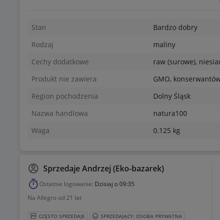
sezonowości.W razie pytań prosimy o kontakt celem ustal
mleka surowego zalecamy pasteryzację przed spożyciem.
Stan
Bardzo dobry
Agro Wojciechów
Nr. gospodarstwa rolnego:74642474
Rodzaj
maliny
WNI: 021256155
Cechy dodatkowe
raw (surowe), niesi
Produkt nie zawiera
GMO, konserwantó
Region pochodzenia
Dolny Śląsk
Nazwa handlowa
natura100
*ofertę wysyłamy w sezonie,aktualny stan ,proszę przed z
Waga
0.125 kg
Sprzedaje
Andrzej (Eko-bazarek)
Ostatnie logowanie:
Dzisiaj o 09:35
Na Allegro od 21 lat
CZĘSTO SPRZEDAJE
SPRZEDAJĄCY: OSOBA PRYWATNA