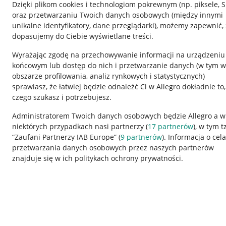
Dzięki plikom cookies i technologiom pokrewnym
(np. piksele, 
oraz przetwarzaniu Twoich danych osobowych
(między innymi
unikalne identyfikatory, dane przeglądarki)
, możemy zapewnić, 
dopasujemy do Ciebie wyświetlane treści.
Wyrażając zgodę na przechowywanie informacji na urządzeniu
końcowym lub dostęp do nich i przetwarzanie danych (w tym w
obszarze profilowania, analiz rynkowych i statystycznych)
sprawiasz, że łatwiej będzie odnaleźć Ci w Allegro dokładnie to,
Nawigacja
czego szukasz i potrzebujesz.
Przydatne informacje
Informacje p
Administratorem Twoich danych osobowych będzie Allegro a w
niektórych przypadkach nasi partnerzy (
17
partnerów
), w tym t
Jak to działa
Regulamin
“Zaufani Partnerzy IAB Europe” (
9
partnerów
). Informacja o cel
Napisz do nas
Polityka plików
przetwarzania danych osobowych przez naszych partnerów
znajduje się w ich politykach ochrony prywatności.
Allegro Gadane dla sprzedających
Ustawienia plik
Allegro Gadane dla kupujących
Udostępnianie l
Mapa miejscowości
Informacje dla