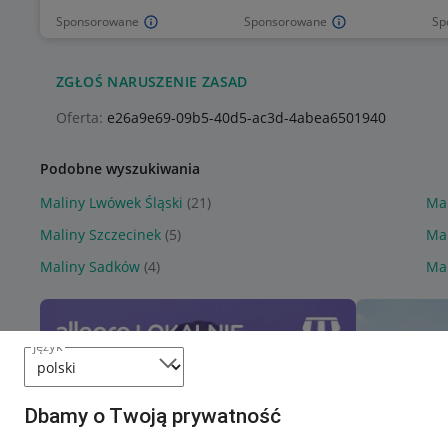
Sponsorowane
Sponsorowane
Sp
ZGŁOŚ NARUSZENIE ZASAD
Oferta:
e26a9e69-09b5-40d5-ac3d-4abea6501940
Podobne wyszukiwania
Maliny Lwówek Śląski
(21)
Mal
Maliny Szczecinek
(5)
Ma
Maliny Sadków
(4)
Mal
język
Dbamy o Twoją prywatność