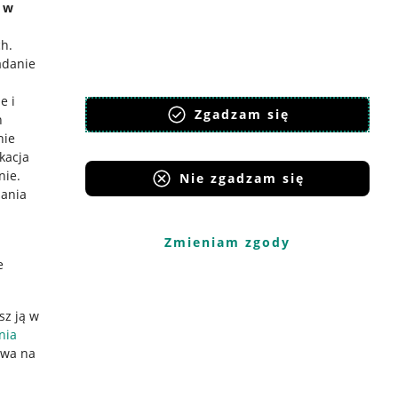
e w
ch
.
adanie
e i
Zgadzam się
h
nie
ikacja
nie
.
Nie zgadzam się
iania
Zmieniam zgody
e
sz ją w
nia
ywa na