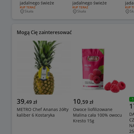
jadalnego świeże
jadalnego świeże
jada
RODZAJ OFERTY:
KUP TERAZ
RODZAJ OFERTY:
KUP TERAZ
RODZA
KUP T
Skała
Skała
Sk
Miejscowość
Miejscowość
Mie
Mogą Cię zainteresować
39
10
-
1
,
49
zł
,
59
zł
1
METRO Chef Ananas żółty
Owoce liofilizowane
D
kaliber 6 Kostaryka
Malina cała 100% owocu
C
Kresto 15g
N
25