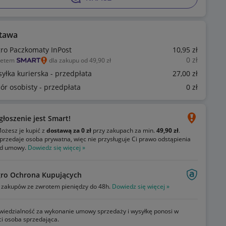
tawa
gro Paczkomaty InPost
10
,95
zł
0
zł
ietem
dla zakupu od 49,90 zł
syłka kurierska - przedpłata
27
,00
zł
ór osobisty - przedpłata
0
zł
głoszenie jest Smart!
ożesz je kupić z
dostawą za 0 zł
przy zakupach za min.
49,90 zł
.
przedaje osoba prywatna, więc nie przysługuje Ci prawo odstąpienia
d umowy.
Dowiedz się więcej »
gro Ochrona Kupujących
zakupów ze zwrotem pieniędzy do 48h.
Dowiedz się więcej »
iedzialność za wykonanie umowy sprzedaży i wysyłkę ponosi w
ci osoba sprzedająca.