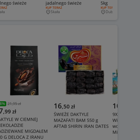
lnego świeże
jadalnego świeże
5kg
J OFERTY:
ERAZ
RODZAJ OFERTY:
KUP TERAZ
RODZAJ OFERTY:
KUP TERAZ
ała
Skała
Dubiecko
jscowość
Miejscowość
Miejscowość
8
%
21,95 zł
16
109
,
50
zł
,
99
zł
7
,
99
zł
ŚWIEŻE DAKTYLE
9X MŁODY K
AKTYLE W CIEMNEJ
MAZAFATI BAM 550 g
Wietnamu Na
ZEKOLADZIE
AFTAB SHIRIN IRAN DATES
woda kokoso
ADZIEWANE MIGDAŁEM
Miąższ
0 G DELOCA Z IRANU