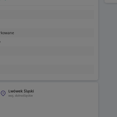
enia dostępności oraz terminu dostawy. W przypadku
arkowane
w
akupem ustalić z nami
Lwówek Śląski
woj.
dolnośląskie