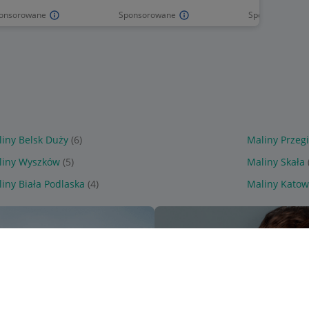
onsorowane
Sponsorowane
Sponsorowane
iny Belsk Duży
(6)
Maliny Przeg
liny Wyszków
(5)
Maliny Skała
iny Biała Podlaska
(4)
Maliny Katow