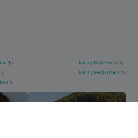
Sponsorowane
Sponsorowane
inia
(6)
Maliny Brąszewice
(5)
(5)
Maliny Międzyrzecz
(4)
ice
(4)