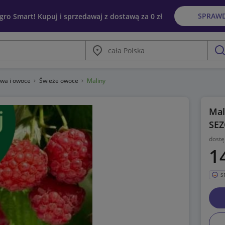
SPRAW
egro Smart! Kupuj i sprzedawaj z dostawą za 0 zł
Miasto
szu
wa i owoce
Świeże owoce
Maliny
Mal
SE
dostę
1
S