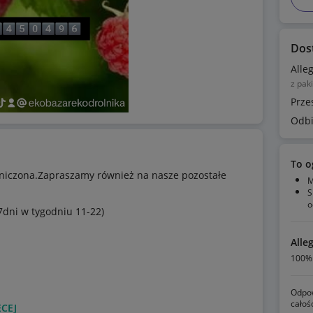
Dos
Alle
z pak
Prze
Odbi
To o
raniczona.Zapraszamy również na nasze pozostałe
M
S
o
7dni w tygodniu 11-22)
Alle
100% 
Odpow
e z naszego gospodarstwa i podlegają
całoś
CEJ