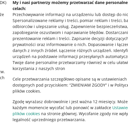
SDK)
My i nasi partnerzy możemy przetwarzać dane personaln
celach:
że
Przechowywanie informacji na urządzeniu lub dostęp do ni
Spersonalizowane reklamy i treści, pomiar reklam i treści, b
odbiorców i ulepszanie usług
.
Zapewnienie bezpieczeństwa,
zapobieganie oszustwom i naprawianie błędów
.
Dostarczani
prezentowanie reklam i treści
.
Zapisanie decyzji dotyczącyc
prywatności oraz informowanie o nich
.
Dopasowanie i łącze
danych z innych źródeł
.
Łączenie różnych urządzeń
.
Identyf
urządzeń na podstawie informacji przesyłanych automatycz
rawne
Pobierz aplikację
Twoje dane personalne przetwarzamy również w celu ułatw
korzystania z naszych stron
zw.
ach
Cele przetwarzania szczegółowo opisane są w ustawieniach
 "cookies"
dostępnych pod przyciskiem: “ZMIENIAM ZGODY” i w Polityc
plików cookies.
ów "cookies"
Zgodę wyrażasz dobrowolnie i jest ważna 12 miesięcy. Może
okalizacji
każdym momencie wycofać lub ponowić w zakładce
Ustawie
 Aktu o Usługach Cyfrowych
plików cookies
na stronie głównej. Wycofanie zgody nie wpł
legalność uprzedniego przetwarzania.