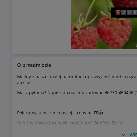
O przedmiocie
Maliny z naszej małej naturalnej uprawy,ilość bardzo og
aukcje.
Masz pytania? Napisz do nas lub zadzwoń ☎️ 730-450496 (
Polecamy subscribe naszej strony na FB👍
🫱 https://www.facebook.com/share/1BndPctHZg/ 🫲
Ważna informacja! Oferowane produkty pochodzą wyłączni
WIĘ