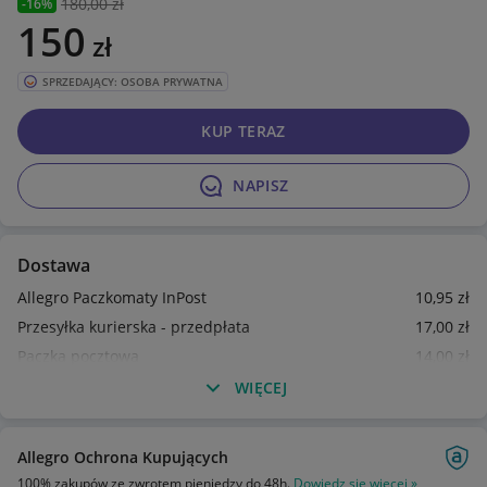
180
,00 zł
-16%
150
zł
SPRZEDAJĄCY: OSOBA PRYWATNA
KUP TERAZ
NAPISZ
Dostawa
Allegro Paczkomaty InPost
10
,95
zł
Przesyłka kurierska - przedpłata
17
,00
zł
Paczka pocztowa
14
,00
zł
WIĘCEJ
Allegro Ochrona Kupujących
100% zakupów ze zwrotem pieniędzy do 48h.
Dowiedz się więcej »