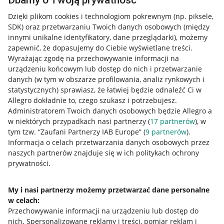
Dbamy o Twoją prywatność
Dzięki plikom cookies i technologiom pokrewnym
(np. piksele,
SDK)
oraz przetwarzaniu Twoich danych osobowych
(między
innymi unikalne identyfikatory, dane przeglądarki)
, możemy
zapewnić, że dopasujemy do Ciebie wyświetlane treści.
Wyrażając zgodę na przechowywanie informacji na
urządzeniu końcowym lub dostęp do nich i przetwarzanie
danych (w tym w obszarze profilowania, analiz rynkowych i
statystycznych) sprawiasz, że łatwiej będzie odnaleźć Ci w
Allegro dokładnie to, czego szukasz i potrzebujesz.
Administratorem Twoich danych osobowych będzie Allegro a
w niektórych przypadkach nasi partnerzy (
17
partnerów
), w
tym tzw. “Zaufani Partnerzy IAB Europe” (
9
partnerów
).
Przydatne informacje
Informacja o celach przetwarzania danych osobowych przez
naszych partnerów znajduje się w ich politykach ochrony
prywatności.
Jak to działa
Napisz do nas
My i nasi partnerzy możemy przetwarzać dane personalne
w celach:
Allegro Gadane dla sprzedających
Przechowywanie informacji na urządzeniu lub dostęp do
Allegro Gadane dla kupujących
nich
.
Spersonalizowane reklamy i treści, pomiar reklam i