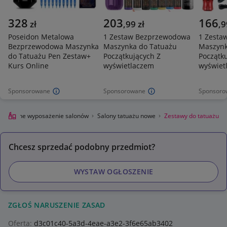
328
203
166
zł
,
99
zł
,
9
Poseidon Metalowa
1 Zestaw Bezprzewodowa
1 Zesta
Bezprzewodowa Maszynka
Maszynka do Tatuażu
Maszynk
do Tatuażu Pen Zestaw+
Początkujących Z
Początk
Kurs Online
wyświetlaczem
wyświet
Sponsorowane
Sponsorowane
Sponsoro
esjonalne wyposażenie salonów
Salony tatuażu nowe
Zestawy do tatuażu
Chcesz sprzedać podobny przedmiot?
WYSTAW OGŁOSZENIE
ZGŁOŚ NARUSZENIE ZASAD
Oferta:
d3c01c40-5a3d-4eae-a3e2-3f6e65ab3402