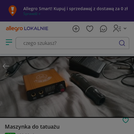
Allegro Smart! Kupuj i sprzedawaj z dostawą za 0 zł
Sprawdź »
Otwórz menu z kategoriami
szukaj
Obs
Maszynka do tatuażu