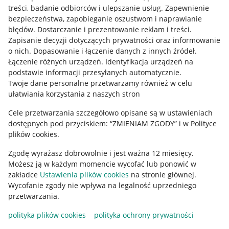
treści, badanie odbiorców i ulepszanie usług
.
Zapewnienie
Mapa miejscowości
bezpieczeństwa, zapobieganie oszustwom i naprawianie
błędów
.
Dostarczanie i prezentowanie reklam i treści
.
Informacje prawne
Zapisanie decyzji dotyczących prywatności oraz informowanie
o nich
.
Dopasowanie i łączenie danych z innych źródeł
.
Regulamin
Łączenie różnych urządzeń
.
Identyfikacja urządzeń na
podstawie informacji przesyłanych automatycznie
.
Polityka plików "cookies"
Twoje dane personalne przetwarzamy również w celu
ułatwiania korzystania z naszych stron
Ustawienia plików "cookies"
Cele przetwarzania szczegółowo opisane są w ustawieniach
Udostępnianie lokalizacji
dostępnych pod przyciskiem: “ZMIENIAM ZGODY” i w Polityce
Informacje dla Aktu o Usługach Cyfrowych
plików cookies.
Zgodę wyrażasz dobrowolnie i jest ważna 12 miesięcy.
Pobierz aplikację
Możesz ją w każdym momencie wycofać lub ponowić w
zakładce
Ustawienia plików cookies
na stronie głównej.
Wycofanie zgody nie wpływa na legalność uprzedniego
przetwarzania.
polityka plików cookies
polityka ochrony prywatności