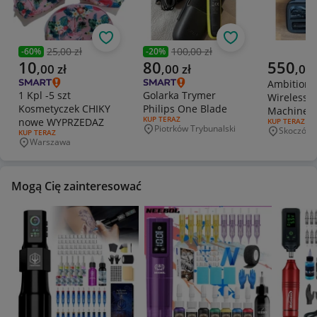
Obserwuj
Obserwuj
25,00 zł
100,00 zł
-
60
%
-
20
%
Poprzednia cena
Poprzednia cena
Aktualna cena
Aktualna cena
Aktualna 
10
80
550
,
00
zł
,
00
zł
,
00
Ambition S
1 Kpl -5 szt
Golarka Trymer
Wireless T
Kosmetyczek CHIKY
Philips One Blade
Machine P
RODZAJ OFERTY:
KUP TERAZ
nowe WYPRZEDAZ
RODZAJ OFERT
KUP TERAZ
Black)
Piotrków Trybunalski
Skoczów
Miejscowość
RODZAJ OFERTY:
KUP TERAZ
Miejscowo
Warszawa
Miejscowość
Mogą Cię zainteresować