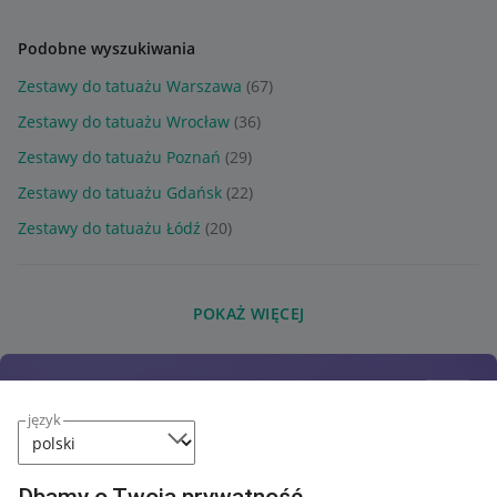
Podobne wyszukiwania
Zestawy do tatuażu Warszawa
(67)
Zestawy do tatuażu Wrocław
(36)
Zestawy do tatuażu Poznań
(29)
Zestawy do tatuażu Gdańsk
(22)
Zestawy do tatuażu Łódź
(20)
POKAŻ WIĘCEJ
język