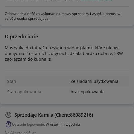
Odpowiedzialność za wykonanie umowy sprzedaży i wysyłkę ponosi w
całości osoba sprzedająca.
O przedmiocie
Maszynka do tatuażu uzywana widac plamki które nieoge
domyc na 2 ostatnich zdjęciach, działa bardzo dobrze, 23W
zaoraszam do kupna :))
Stan
Ze śladami użytkowania
Stan opakowania
brak opakowania
Sprzedaje
Kamila (Client:86089216)
Ostatnie logowanie:
W ostatnim tygodniu
Na Allegro od 6 lat