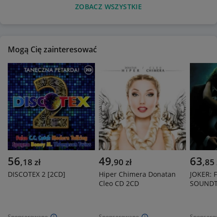
ZOBACZ WSZYSTKIE
Mogą Cię zainteresować
56
49
63
,
18
zł
,
90
zł
,
85
DISCOTEX 2 [2CD]
Hiper Chimera Donatan
JOKER: 
Cleo CD 2CD
SOUNDT
Sponsorowane
Sponsorowane
Sponsoro