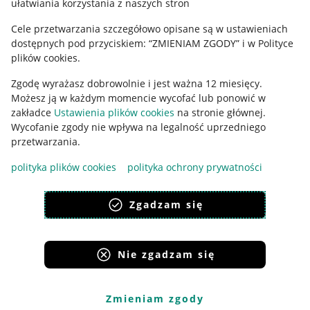
ułatwiania korzystania z naszych stron
Ustawienia plików "cookies"
Cele przetwarzania szczegółowo opisane są w ustawieniach
Udostępnianie lokalizacji
dostępnych pod przyciskiem: “ZMIENIAM ZGODY” i w Polityce
Informacje dla Aktu o Usługach Cyfrowych
plików cookies.
Zgodę wyrażasz dobrowolnie i jest ważna 12 miesięcy.
Pobierz aplikację
Możesz ją w każdym momencie wycofać lub ponowić w
zakładce
Ustawienia plików cookies
na stronie głównej.
Wycofanie zgody nie wpływa na legalność uprzedniego
przetwarzania.
polityka plików cookies
polityka ochrony prywatności
Zgadzam się
Nie zgadzam się
Korzystanie z serwisu oznacza akceptację
regulaminu
.
Zmieniam zgody