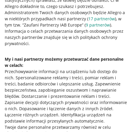
statystycznych) sprawiasz, że łatwiej będzie odnaleźć Ci w
Allegro dokładnie to, czego szukasz i potrzebujesz.
Administratorem Twoich danych osobowych będzie Allegro a
w niektórych przypadkach nasi partnerzy (
17
partnerów
), w
tym tzw. “Zaufani Partnerzy IAB Europe” (
9
partnerów
).
Przydatne informacje
Informacja o celach przetwarzania danych osobowych przez
naszych partnerów znajduje się w ich politykach ochrony
prywatności.
Jak to działa
Napisz do nas
My i nasi partnerzy możemy przetwarzać dane personalne
Allegro Gadane dla sprzedających
w celach:
Przechowywanie informacji na urządzeniu lub dostęp do
Allegro Gadane dla kupujących
nich
.
Spersonalizowane reklamy i treści, pomiar reklam i
treści, badanie odbiorców i ulepszanie usług
.
Zapewnienie
Mapa miejscowości
bezpieczeństwa, zapobieganie oszustwom i naprawianie
błędów
.
Dostarczanie i prezentowanie reklam i treści
.
Informacje prawne
Zapisanie decyzji dotyczących prywatności oraz informowanie
o nich
.
Dopasowanie i łączenie danych z innych źródeł
.
Regulamin
Łączenie różnych urządzeń
.
Identyfikacja urządzeń na
podstawie informacji przesyłanych automatycznie
.
Polityka plików "cookies"
Twoje dane personalne przetwarzamy również w celu