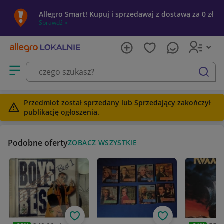
Allegro Smart! Kupuj i sprzedawaj z dostawą za 0 zł
Sprawdź »
Otwórz menu z kategoriami
szukaj
Przedmiot został sprzedany lub Sprzedający zakończył
publikację ogłoszenia.
Podobne oferty
ZOBACZ WSZYSTKIE
Obserwuj
Obserwuj