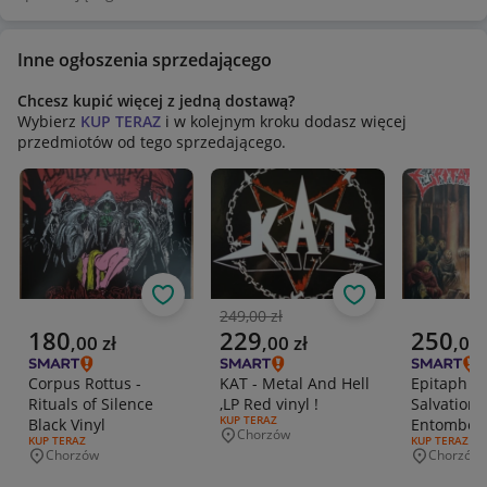
Inne ogłoszenia sprzedającego
Chcesz kupić więcej z jedną dostawą?
Wybierz
KUP TERAZ
i w kolejnym kroku dodasz więcej
przedmiotów od tego sprzedającego.
Obserwuj
Obserwuj
249,00 zł
Poprzednia cena
Aktualna cena
Aktualna cena
Aktualna 
180
229
250
,
00
zł
,
00
zł
,
00
Corpus Rottus -
KAT - Metal And Hell
Epitaph -
Rituals of Silence
,LP Red vinyl !
Salvation, 
RODZAJ OFERTY:
KUP TERAZ
Black Vinyl
Entombed,
Chorzów
Miejscowość
RODZAJ OFERTY:
KUP TERAZ
RODZAJ OFERT
KUP TERAZ
Chorzów
Chorzów
Miejscowość
Miejscowo