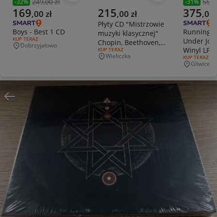
249,00 zł
550,
-
32
%
-
31
%
Poprzednia cena
Poprzedni
Aktualna cena
Aktualna cena
Aktualna 
169
215
375
,
00
zł
,
00
zł
,
00
Płyty CD "Mistrzowie
Boys - Best 1 CD
Running W
muzyki klasycznej"
RODZAJ OFERTY:
KUP TERAZ
Under Joll
Chopin, Beethoven,
Dobrzyjałowo
Miejscowość
Winyl LP -
RODZAJ OFERTY:
KUP TERAZ
Vivaldi i inni
Wieliczka
RODZAJ OFERT
KUP TERAZ
Miejscowość
Gliwice
Miejscowo