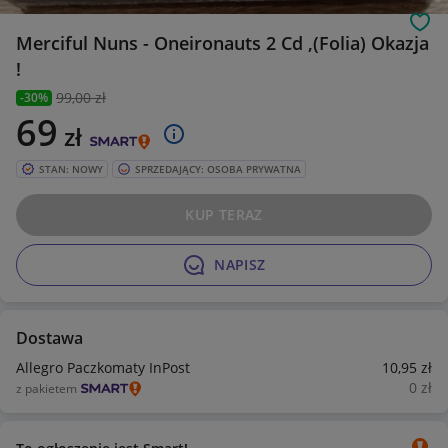
Obs
Merciful Nuns - Oneironauts 2 Cd ,(Folia) Okazja
!
99
,00 zł
-30%
69
zł
STAN: NOWY
SPRZEDAJĄCY: OSOBA PRYWATNA
KUP TERAZ
NAPISZ
Dostawa
Allegro Paczkomaty InPost
10
,95
zł
0
zł
z pakietem