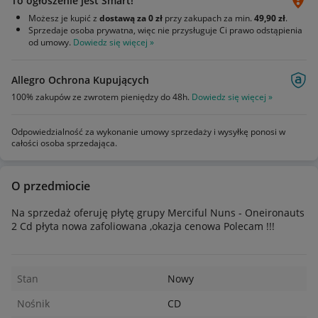
To ogłoszenie jest Smart!
Możesz je kupić z
dostawą za 0 zł
przy zakupach za min.
49,90 zł
.
Sprzedaje osoba prywatna, więc nie przysługuje Ci prawo odstąpienia
od umowy.
Dowiedz się więcej »
Allegro Ochrona Kupujących
100% zakupów ze zwrotem pieniędzy do 48h.
Dowiedz się więcej »
Odpowiedzialność za wykonanie umowy sprzedaży i wysyłkę ponosi w
całości osoba sprzedająca.
O przedmiocie
Na sprzedaż oferuję płytę grupy Merciful Nuns - Oneironauts
2 Cd płyta nowa zafoliowana ,okazja cenowa Polecam !!!
Stan
Nowy
Nośnik
CD