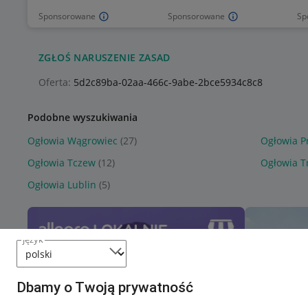
Sponsorowane
Sponsorowane
Sp
ZGŁOŚ NARUSZENIE ZASAD
Oferta:
5d2c89ba-02aa-466c-9abe-2bce5934c8c8
Podobne wyszukiwania
Ogłowia Wągrowiec
(27)
Ogłowia P
Ogłowia Tczew
(12)
Ogłowia Tr
Ogłowia Lublin
(5)
język
Dbamy o Twoją prywatność