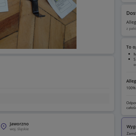
Dos
Alle
z pak
To o
M
S
o
Alle
100% 
Odpow
całoś
Jaworzno
Wyg
woj.
śląskie
Zamów