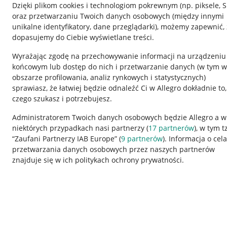
Dzięki plikom cookies i technologiom pokrewnym
(np. piksele, 
oraz przetwarzaniu Twoich danych osobowych
(między innymi
unikalne identyfikatory, dane przeglądarki)
, możemy zapewnić, 
dopasujemy do Ciebie wyświetlane treści.
Wyrażając zgodę na przechowywanie informacji na urządzeniu
końcowym lub dostęp do nich i przetwarzanie danych (w tym w
obszarze profilowania, analiz rynkowych i statystycznych)
sprawiasz, że łatwiej będzie odnaleźć Ci w Allegro dokładnie to,
czego szukasz i potrzebujesz.
Przydatne informacje
Informacje p
Administratorem Twoich danych osobowych będzie Allegro a w
niektórych przypadkach nasi partnerzy (
17
partnerów
), w tym t
Jak to działa
Regulamin
“Zaufani Partnerzy IAB Europe” (
9
partnerów
). Informacja o cel
Napisz do nas
Polityka plików
przetwarzania danych osobowych przez naszych partnerów
znajduje się w ich politykach ochrony prywatności.
Allegro Gadane dla sprzedających
Ustawienia plik
Allegro Gadane dla kupujących
Udostępnianie l
Mapa miejscowości
Informacje dla