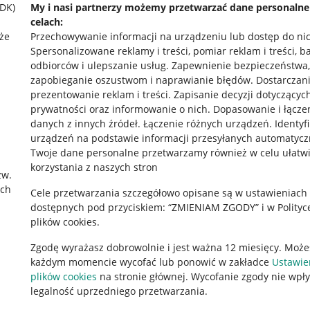
SDK)
My i nasi partnerzy możemy przetwarzać dane personaln
celach:
że
Przechowywanie informacji na urządzeniu lub dostęp do ni
Spersonalizowane reklamy i treści, pomiar reklam i treści, b
odbiorców i ulepszanie usług
.
Zapewnienie bezpieczeństwa,
zapobieganie oszustwom i naprawianie błędów
.
Dostarczani
prezentowanie reklam i treści
.
Zapisanie decyzji dotyczącyc
prywatności oraz informowanie o nich
.
Dopasowanie i łącze
danych z innych źródeł
.
Łączenie różnych urządzeń
.
Identyf
urządzeń na podstawie informacji przesyłanych automatycz
rawne
Pobierz aplikację
Twoje dane personalne przetwarzamy również w celu ułatw
korzystania z naszych stron
zw.
ach
Cele przetwarzania szczegółowo opisane są w ustawieniach
 "cookies"
dostępnych pod przyciskiem: “ZMIENIAM ZGODY” i w Polityc
plików cookies.
ów "cookies"
Zgodę wyrażasz dobrowolnie i jest ważna 12 miesięcy. Może
okalizacji
każdym momencie wycofać lub ponowić w zakładce
Ustawie
 Aktu o Usługach Cyfrowych
plików cookies
na stronie głównej. Wycofanie zgody nie wpł
legalność uprzedniego przetwarzania.