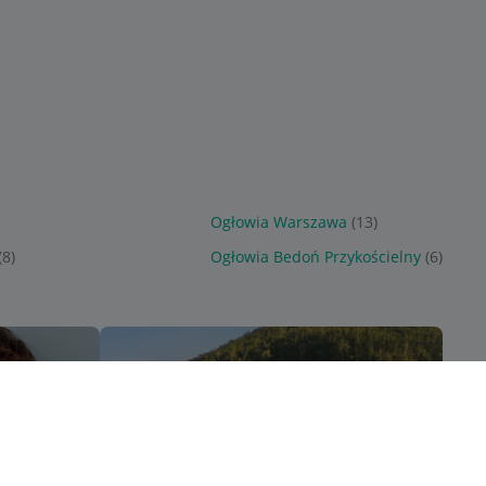
Sponsorowane
Sponsorowane
Ogłowia Warszawa
(13)
(8)
Ogłowia Bedoń Przykościelny
(6)