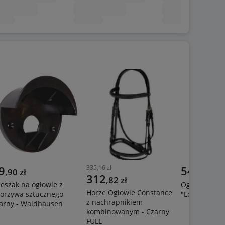
9
335,16 zł
543
,
90
zł
,
87
zł
312
,
82
zł
eszak na ogłowie z
Ogłowie Kav
Horze Ogłowie Constance
orzywa sztucznego
"Lorenz" - C
z nachrapnikiem
arny - Waldhausen
kombinowanym - Czarny
FULL