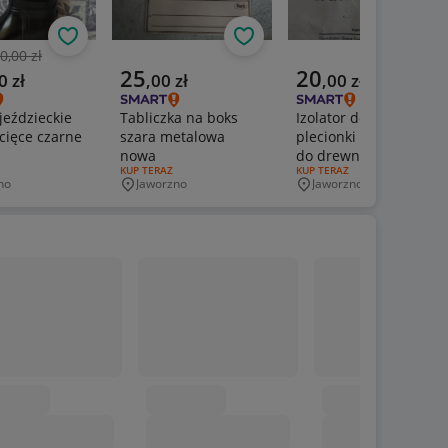
Obserwuj
Obserwuj
Obs
0,00 zł
nia cena
a cena
Aktualna cena
Aktualna cena
25
20
0
zł
,
00
zł
,
00
zł
 jeździeckie
Tabliczka na boks
Izolator do drutu i
cięce czarne
szara metalowa
plecionki z wkrętem
nowa
do drewna
ERTY:
RODZAJ OFERTY:
KUP TERAZ
RODZAJ OFERTY:
KUP TERAZ
no
Jaworzno
Jaworzno
wość
Miejscowość
Miejscowość