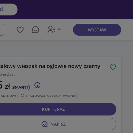
DŹ
WYSTAW
kaj
alowy wieszak na ogłowie nowy czarny
Obserwuj
pne 2 szt.
5
zł
TAN: NOWY
SPRZEDAJĄCY: OSOBA PRYWATNA
KUP TERAZ
NAPISZ