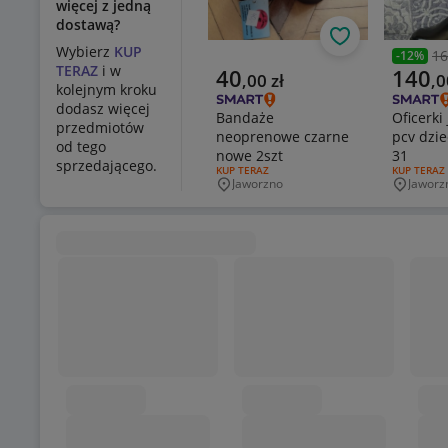
więcej z jedną
dostawą?
Obserwuj
Wybierz
KUP
16
-
12
%
Poprzed
TERAZ
i w
Aktualna cena
Aktualn
40
140
,
00
zł
,
0
kolejnym kroku
dodasz więcej
Bandaże
Oficerki
przedmiotów
neoprenowe czarne
pcv dzie
od tego
nowe 2szt
31
sprzedającego.
RODZAJ OFERTY:
KUP TERAZ
RODZAJ OF
KUP TERAZ
Jaworzno
Jaworz
Miejscowość
Miejsco