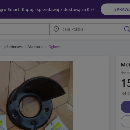
SPRAW
egro Smart! Kupuj i sprzedawaj z dostawą za 0 zł
Miasto
szu
Jeździectwo
Akcesoria
Ogłowia
Met
dostę
1
S