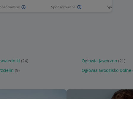
onsorowane
Sponsorowane
Sponsorowane
rawiedniki
(24)
Ogłowia Jaworzno
(21)
zcielin
(9)
Ogłowia Grodzisko Dolne