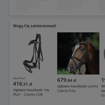
Mogą Cię zainteresować
462,78 zł
679
1
,
84
zł
416
,
51
zł
Ogłowie Kavalkade Lorenz
Wi
Ogłowie Kavalkade "Ivy
Czarny FULL
tw
Plus" - Czarny COB
cz