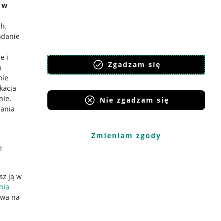
e w
ch
.
adanie
e i
Zgadzam się
h
nie
ikacja
nie
.
Nie zgadzam się
iania
Zmieniam zgody
e
sz ją w
nia
ywa na