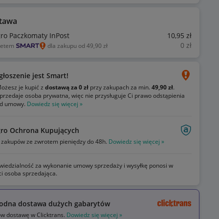
tawa
gro Paczkomaty InPost
10
,95
zł
0
zł
ietem
dla zakupu od 49,90 zł
głoszenie jest Smart!
ożesz je kupić z
dostawą za 0 zł
przy zakupach za min.
49,90 zł
.
przedaje osoba prywatna, więc nie przysługuje Ci prawo odstąpienia
d umowy.
Dowiedz się więcej »
gro Ochrona Kupujących
zakupów ze zwrotem pieniędzy do 48h.
Dowiedz się więcej »
iedzialność za wykonanie umowy sprzedaży i wysyłkę ponosi w
ci osoba sprzedająca.
odna dostawa dużych gabarytów
 dostawę w Clicktrans.
Dowiedz się więcej »