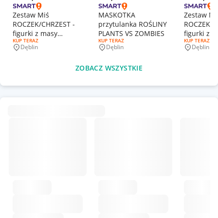
Zestaw Miś
MASKOTKA
Zestaw Mi
ROCZEK/CHRZEST -
przytulanka ROŚLINY
ROCZEK/C
figurki z masy
PLANTS VS ZOMBIES
figurki z 
RODZAJ OFERTY:
KUP TERAZ
RODZAJ OFERTY:
KUP TERAZ
RODZAJ OFERT
KUP TERAZ
cukrowej dekoracje
cukrowej 
Dęblin
Dęblin
Dęblin
Miejscowość
Miejscowość
Miejscowo
na tort
na tort
ZOBACZ WSZYSTKIE