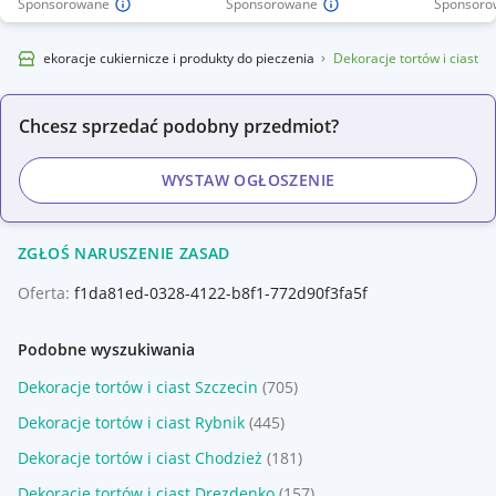
Sponsorowane
Sponsorowane
Sponsoro
cze
Dekoracje cukiernicze i produkty do pieczenia
Dekoracje tortów i ciast
Chcesz sprzedać podobny przedmiot?
WYSTAW OGŁOSZENIE
ZGŁOŚ NARUSZENIE ZASAD
Oferta:
f1da81ed-0328-4122-b8f1-772d90f3fa5f
Podobne wyszukiwania
Dekoracje tortów i ciast Szczecin
(705)
Dekoracje tortów i ciast Rybnik
(445)
Dekoracje tortów i ciast Chodzież
(181)
Dekoracje tortów i ciast Drezdenko
(157)