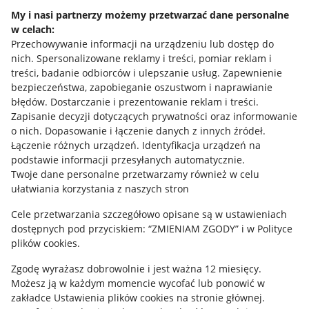
Ustawienia plików "cookies"
My i nasi partnerzy możemy przetwarzać dane personalne
w celach:
Udostępnianie lokalizacji
Przechowywanie informacji na urządzeniu lub dostęp do
Informacje dla Aktu o Usługach Cyfrowych
nich
.
Spersonalizowane reklamy i treści, pomiar reklam i
treści, badanie odbiorców i ulepszanie usług
.
Zapewnienie
bezpieczeństwa, zapobieganie oszustwom i naprawianie
Pobierz aplikację
błędów
.
Dostarczanie i prezentowanie reklam i treści
.
Zapisanie decyzji dotyczących prywatności oraz informowanie
o nich
.
Dopasowanie i łączenie danych z innych źródeł
.
Łączenie różnych urządzeń
.
Identyfikacja urządzeń na
podstawie informacji przesyłanych automatycznie
.
Twoje dane personalne przetwarzamy również w celu
ułatwiania korzystania z naszych stron
Cele przetwarzania szczegółowo opisane są w ustawieniach
dostępnych pod przyciskiem: “ZMIENIAM ZGODY” i w Polityce
plików cookies.
Korzystanie z serwisu oznacza akceptację
regulaminu
.
Zgodę wyrażasz dobrowolnie i jest ważna 12 miesięcy.
Możesz ją w każdym momencie wycofać lub ponowić w
zakładce
Ustawienia plików cookies
na stronie głównej.