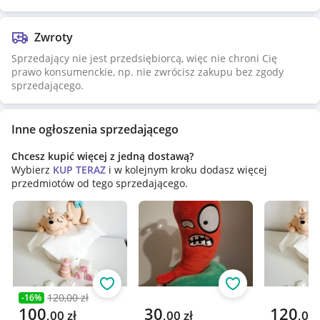
Zwroty
Sprzedający nie jest przedsiębiorcą, więc nie chroni Cię
prawo konsumenckie, np. nie zwrócisz zakupu bez zgody
sprzedającego.
Inne ogłoszenia sprzedającego
Chcesz kupić więcej z jedną dostawą?
Wybierz
KUP TERAZ
i w kolejnym kroku dodasz więcej
przedmiotów od tego sprzedającego.
Obserwuj
Obserwuj
120,00 zł
-
16
%
Poprzednia cena
Aktualna cena
Aktualna cena
Aktualna 
100
30
120
,
00
zł
,
00
zł
,
00