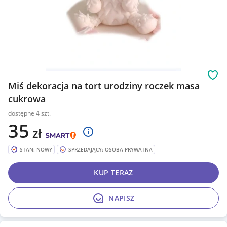
Obs
Miś dekoracja na tort urodziny roczek masa
cukrowa
dostępne 4 szt.
35
zł
STAN: NOWY
SPRZEDAJĄCY: OSOBA PRYWATNA
KUP TERAZ
NAPISZ