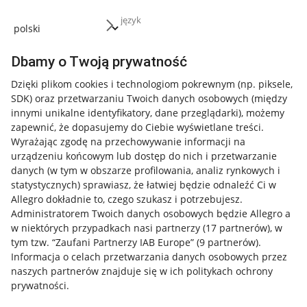
język
Dbamy o Twoją prywatność
Przydatne informacje
Dzięki plikom cookies i technologiom pokrewnym
(np. piksele,
SDK)
oraz przetwarzaniu Twoich danych osobowych
(między
Jak to działa
innymi unikalne identyfikatory, dane przeglądarki)
, możemy
zapewnić, że dopasujemy do Ciebie wyświetlane treści.
Napisz do nas
Wyrażając zgodę na przechowywanie informacji na
Allegro Gadane dla sprzedających
urządzeniu końcowym lub dostęp do nich i przetwarzanie
danych (w tym w obszarze profilowania, analiz rynkowych i
Allegro Gadane dla kupujących
statystycznych) sprawiasz, że łatwiej będzie odnaleźć Ci w
Allegro dokładnie to, czego szukasz i potrzebujesz.
Mapa miejscowości
Administratorem Twoich danych osobowych będzie Allegro a
w niektórych przypadkach nasi partnerzy (
17
partnerów
), w
Informacje prawne
tym tzw. “Zaufani Partnerzy IAB Europe” (
9
partnerów
).
Informacja o celach przetwarzania danych osobowych przez
Regulamin
naszych partnerów znajduje się w ich politykach ochrony
prywatności.
Polityka plików "cookies"