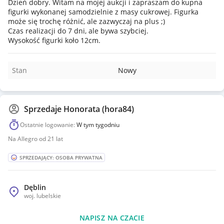
Dzień dobry. Witam na mojej aukcji i zapraszam do kupna
figurki wykonanej samodzielnie z masy cukrowej. Figurka
może się trochę różnić, ale zazwyczaj na plus ;)
Czas realizacji do 7 dni, ale bywa szybciej.
Wysokość figurki koło 12cm.
Stan
Nowy
Sprzedaje
Honorata (hora84)
Ostatnie logowanie:
W tym tygodniu
Na Allegro od 21 lat
SPRZEDAJĄCY: OSOBA PRYWATNA
Dęblin
woj.
lubelskie
NAPISZ NA CZACIE