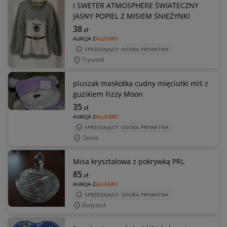
I SWETER ATMOSPHERE ŚWIATECZNY
JASNY POPIEL Z MISIEM ŚNIEŻYNKI
38
zł
AUKCJA Z
ALLEGRO
SPRZEDAJĄCY: OSOBA PRYWATNA
Frysztak
pluszak maskotka cudny mięciutki miś z
guzikiem Fizzy Moon
35
zł
AUKCJA Z
ALLEGRO
SPRZEDAJĄCY: OSOBA PRYWATNA
Opole
Misa kryształowa z pokrywką PRL
85
zł
AUKCJA Z
ALLEGRO
SPRZEDAJĄCY: OSOBA PRYWATNA
Białystok