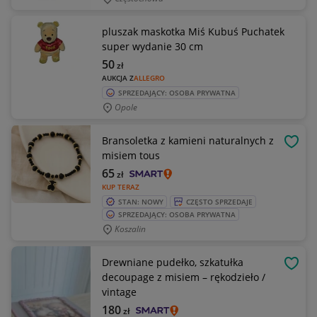
pluszak maskotka Miś Kubuś Puchatek
super wydanie 30 cm
50
zł
AUKCJA Z
ALLEGRO
SPRZEDAJĄCY: OSOBA PRYWATNA
Opole
Bransoletka z kamieni naturalnych z
OBSE
misiem tous
65
zł
KUP TERAZ
STAN: NOWY
CZĘSTO SPRZEDAJE
SPRZEDAJĄCY: OSOBA PRYWATNA
Koszalin
Drewniane pudełko, szkatułka
OBSE
decoupage z misiem – rękodzieło /
vintage
180
zł