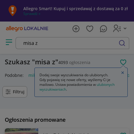
Allegro Smart! Kupuj i sprzedawaj z dostawą za 0 zł
Sprawdź »
Otwórz menu z kategoriami
szukaj
Szukasz
misa z
4093
ogłoszenia
POL
Zamkn
Podobne:
mikser z misą
Dodaj swoje wyszukiwania do ulubionych.
misa
misa wc
mikser z misą obr
Gdy pojawią się nowe oferty, wyślemy Ci je
mailowo. Ustaw powiadomienia w
ulubionych
wyszukiwaniach
.
Filtruj
Ogłoszenia promowane