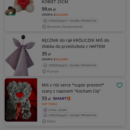
KOBIET 25CM
99
,99
zł
OFERTA Z
ALLEGRO
SPRZEDAJĄCY: OSOBA PRYWATNA
Baranów Sandomierski
RĘCZNIK do rąk KRÓLICZEK MIŚ do
żłobka do przedszkola z HAFTEM
35
zł
OFERTA Z
ALLEGRO
SPRZEDAJĄCY: OSOBA PRYWATNA
Poznań
Miś z róż serce *super prezent*
OBSE
szary z napisem "Kocham Cię"
55
zł
KUP TERAZ
STAN: NOWY
SPRZEDAJĄCY: OSOBA PRYWATNA
Kalisz