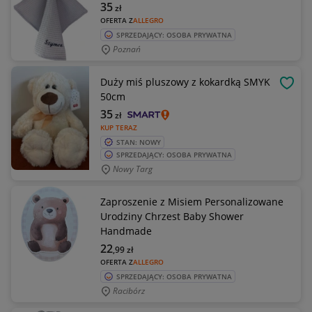
35
zł
OFERTA Z
ALLEGRO
SPRZEDAJĄCY: OSOBA PRYWATNA
Poznań
Duży miś pluszowy z kokardką SMYK
OBSE
50cm
35
zł
KUP TERAZ
STAN: NOWY
SPRZEDAJĄCY: OSOBA PRYWATNA
Nowy Targ
Zaproszenie z Misiem Personalizowane
Urodziny Chrzest Baby Shower
Handmade
22
,99
zł
OFERTA Z
ALLEGRO
SPRZEDAJĄCY: OSOBA PRYWATNA
Racibórz