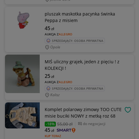
pluszak maskotka pacynka świnka
Peppa z misiem
45
zł
AUKCJA Z
ALLEGRO
SPRZEDAJĄCY: OSOBA PRYWATNA
Opole
MIŚ uliczny grajek, jeden z pięciu ! z
KOLEKCJI !
25
zł
AUKCJA Z
ALLEGRO
SPRZEDAJĄCY: OSOBA PRYWATNA
Kalisz
Komplet polarowy zimowy TOO CUTE
OBSE
misie buciki NOWY z metką roz 68
55
,00 zł
do negocjacji
-18%
45
zł
KUP TERAZ