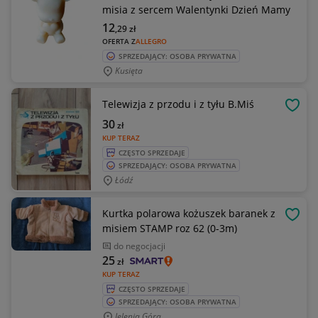
misia z sercem Walentynki Dzień Mamy
12
,29
zł
OFERTA Z
ALLEGRO
SPRZEDAJĄCY: OSOBA PRYWATNA
Kusięta
Telewizja z przodu i z tyłu B.Miś
OBSE
30
zł
KUP TERAZ
CZĘSTO SPRZEDAJE
SPRZEDAJĄCY: OSOBA PRYWATNA
Łódź
Kurtka polarowa kożuszek baranek z
OBSE
misiem STAMP roz 62 (0-3m)
do negocjacji
25
zł
KUP TERAZ
CZĘSTO SPRZEDAJE
SPRZEDAJĄCY: OSOBA PRYWATNA
Jelenia Góra