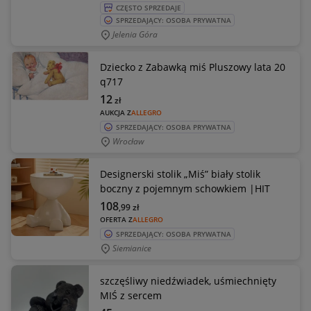
CZĘSTO SPRZEDAJE
SPRZEDAJĄCY: OSOBA PRYWATNA
Jelenia Góra
Dziecko z Zabawką miś Pluszowy lata 20
q717
12
zł
AUKCJA Z
ALLEGRO
SPRZEDAJĄCY: OSOBA PRYWATNA
Wrocław
Designerski stolik „Miś” biały stolik
boczny z pojemnym schowkiem |HIT
108
,99
zł
OFERTA Z
ALLEGRO
SPRZEDAJĄCY: OSOBA PRYWATNA
Siemianice
szczęśliwy niedźwiadek, uśmiechnięty
MIŚ z sercem