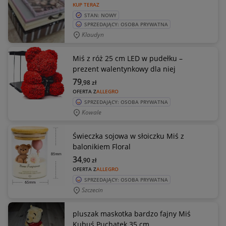
KUP TERAZ
STAN: NOWY
SPRZEDAJĄCY: OSOBA PRYWATNA
Klaudyn
Miś z róż 25 cm LED w pudełku –
prezent walentynkowy dla niej
79
,98
zł
OFERTA Z
ALLEGRO
SPRZEDAJĄCY: OSOBA PRYWATNA
Kowale
Świeczka sojowa w słoiczku Miś z
balonikiem Floral
34
,90
zł
OFERTA Z
ALLEGRO
SPRZEDAJĄCY: OSOBA PRYWATNA
Szczecin
pluszak maskotka bardzo fajny Miś
Kubuś Puchatek 35 cm