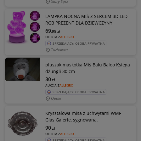
Stary Sącz
LAMPKA NOCNA MIŚ Z SERCEM 3D LED
RGB PREZENT DLA DZIEWCZYNY
69
,98
zł
OFERTA Z
ALLEGRO
SPRZEDAJĄCY: OSOBA PRYWATNA
Tuchowicz
pluszak maskotka Miś Balu Baloo Księga
dżungli 30 cm
30
zł
AUKCJA Z
ALLEGRO
SPRZEDAJĄCY: OSOBA PRYWATNA
Opole
Kryształowa misa z uchwytami WMF
Glas Galerie, sygnowana.
90
zł
OFERTA Z
ALLEGRO
SPRZEDAJĄCY: OSOBA PRYWATNA