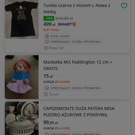
Tunika czarna z misiem L Nowa z
OBSE
metką
699
,00 zł
-28%
499
zł
KUP TERAZ
STAN: NOWY
SPRZEDAJĄCY: OSOBA PRYWATNA
Nowa Sól
Maskotka Miś Paddington 12 cm +
GRATIS
15
zł
AUKCJA Z
ALLEGRO
SPRZEDAJĄCY: OSOBA PRYWATNA
Toruń
CAPODIMONTE DUŻA PATERA MISA
PUZDRO AŻUROWE Z POKRYWĄ
99
,99
zł
AUKCJA Z
ALLEGRO
SPRZEDAJĄCY: OSOBA PRYWATNA