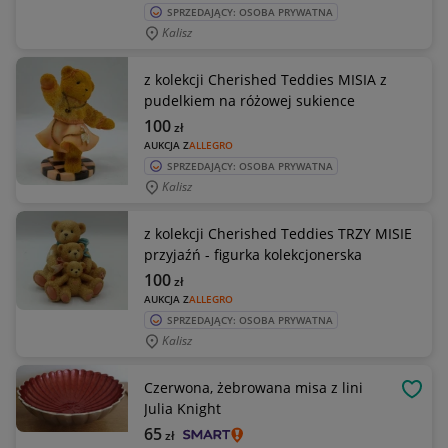
SPRZEDAJĄCY: OSOBA PRYWATNA
Kalisz
z kolekcji Cherished Teddies MISIA z
pudelkiem na różowej sukience
100
zł
AUKCJA Z
ALLEGRO
SPRZEDAJĄCY: OSOBA PRYWATNA
Kalisz
z kolekcji Cherished Teddies TRZY MISIE
przyjaźń - figurka kolekcjonerska
100
zł
AUKCJA Z
ALLEGRO
SPRZEDAJĄCY: OSOBA PRYWATNA
Kalisz
Czerwona, żebrowana misa z lini
OBSE
Julia Knight
65
zł