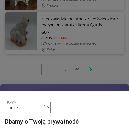
Kraków
Niedźwiedzie polarne - Niedźwiedzica z
małymi misiami - śliczna figurka
60
zł
AUKCJA Z
ALLEGRO
SPRZEDAJĄCY: OSOBA PRYWATNA
Kalisz
Wybierz stronę:
Następna strona
z
69
język
Dbamy o Twoją prywatność