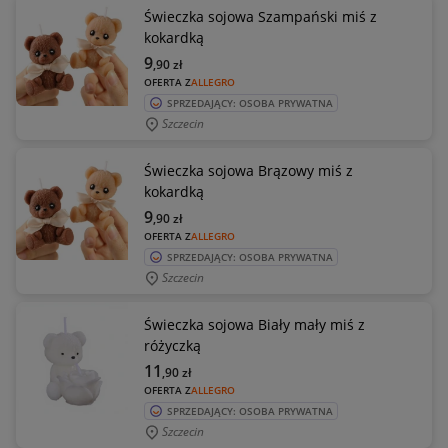
Świeczka sojowa Szampański miś z
kokardką
9
,90
zł
OFERTA Z
ALLEGRO
SPRZEDAJĄCY: OSOBA PRYWATNA
Szczecin
Świeczka sojowa Brązowy miś z
kokardką
9
,90
zł
OFERTA Z
ALLEGRO
SPRZEDAJĄCY: OSOBA PRYWATNA
Szczecin
Świeczka sojowa Biały mały miś z
różyczką
11
,90
zł
OFERTA Z
ALLEGRO
SPRZEDAJĄCY: OSOBA PRYWATNA
Szczecin