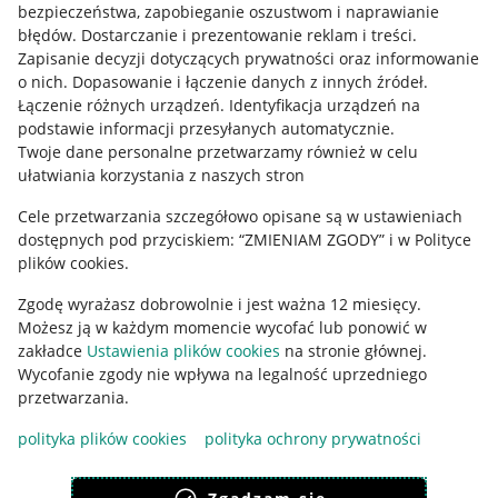
bezpieczeństwa, zapobieganie oszustwom i naprawianie
błędów
.
Dostarczanie i prezentowanie reklam i treści
.
Informacje prawne
Zapisanie decyzji dotyczących prywatności oraz informowanie
o nich
.
Dopasowanie i łączenie danych z innych źródeł
.
Regulamin
Łączenie różnych urządzeń
.
Identyfikacja urządzeń na
podstawie informacji przesyłanych automatycznie
.
Polityka plików "cookies"
Twoje dane personalne przetwarzamy również w celu
ułatwiania korzystania z naszych stron
Ustawienia plików "cookies"
Cele przetwarzania szczegółowo opisane są w ustawieniach
Udostępnianie lokalizacji
dostępnych pod przyciskiem: “ZMIENIAM ZGODY” i w Polityce
Informacje dla Aktu o Usługach Cyfrowych
plików cookies.
Zgodę wyrażasz dobrowolnie i jest ważna 12 miesięcy.
Pobierz aplikację
Możesz ją w każdym momencie wycofać lub ponowić w
zakładce
Ustawienia plików cookies
na stronie głównej.
Wycofanie zgody nie wpływa na legalność uprzedniego
przetwarzania.
polityka plików cookies
polityka ochrony prywatności