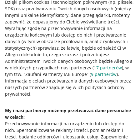
Dzięki plikom cookies i technologiom pokrewnym
(np. piksele,
SDK)
oraz przetwarzaniu Twoich danych osobowych
(między
innymi unikalne identyfikatory, dane przeglądarki)
, możemy
zapewnić, że dopasujemy do Ciebie wyświetlane treści.
Wyrażając zgodę na przechowywanie informacji na
urządzeniu końcowym lub dostęp do nich i przetwarzanie
danych (w tym w obszarze profilowania, analiz rynkowych i
statystycznych) sprawiasz, że łatwiej będzie odnaleźć Ci w
Allegro dokładnie to, czego szukasz i potrzebujesz.
Administratorem Twoich danych osobowych będzie Allegro a
w niektórych przypadkach nasi partnerzy (
17
partnerów
), w
tym tzw. “Zaufani Partnerzy IAB Europe” (
9
partnerów
).
Przydatne informacje
Informacja o celach przetwarzania danych osobowych przez
naszych partnerów znajduje się w ich politykach ochrony
prywatności.
Jak to działa
Napisz do nas
My i nasi partnerzy możemy przetwarzać dane personalne
w celach:
Allegro Gadane dla sprzedających
Przechowywanie informacji na urządzeniu lub dostęp do
Allegro Gadane dla kupujących
nich
.
Spersonalizowane reklamy i treści, pomiar reklam i
treści, badanie odbiorców i ulepszanie usług
.
Zapewnienie
Mapa miejscowości