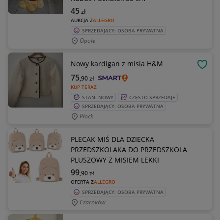
45
zł
AUKCJA Z
ALLEGRO
SPRZEDAJĄCY: OSOBA PRYWATNA
Opole
Nowy kardigan z misia H&M
OBSE
75
,90
zł
KUP TERAZ
STAN: NOWY
CZĘSTO SPRZEDAJE
SPRZEDAJĄCY: OSOBA PRYWATNA
Płock
PLECAK MIŚ DLA DZIECKA
PRZEDSZKOLAKA DO PRZEDSZKOLA
PLUSZOWY Z MISIEM LEKKI
99
,90
zł
OFERTA Z
ALLEGRO
SPRZEDAJĄCY: OSOBA PRYWATNA
Czarnków