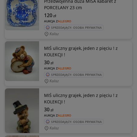
Przedwojenna duża MISA kabaret z
PORCELANY 23 cm
120
zł
AUKCJA Z
ALLEGRO
SPRZEDAJĄCY: OSOBA PRYWATNA
Kalisz
MIŚ uliczny grajek, jeden z pięciu ! z
KOLEKCJI !
30
zł
AUKCJA Z
ALLEGRO
SPRZEDAJĄCY: OSOBA PRYWATNA
Kalisz
MIŚ uliczny grajek, jeden z pięciu ! z
KOLEKCJI !
30
zł
AUKCJA Z
ALLEGRO
SPRZEDAJĄCY: OSOBA PRYWATNA
Kalisz