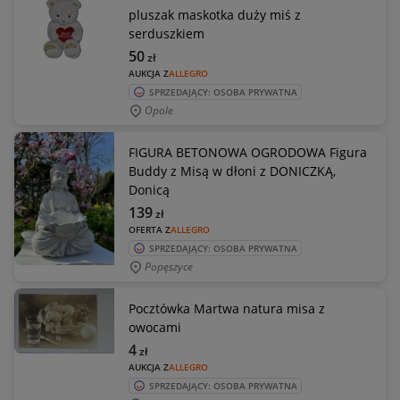
pluszak maskotka duży miś z
serduszkiem
50
zł
AUKCJA Z
ALLEGRO
SPRZEDAJĄCY: OSOBA PRYWATNA
Opole
FIGURA BETONOWA OGRODOWA Figura
Buddy z Misą w dłoni z DONICZKĄ,
Donicą
139
zł
OFERTA Z
ALLEGRO
SPRZEDAJĄCY: OSOBA PRYWATNA
Popęszyce
Pocztówka Martwa natura misa z
owocami
4
zł
AUKCJA Z
ALLEGRO
SPRZEDAJĄCY: OSOBA PRYWATNA