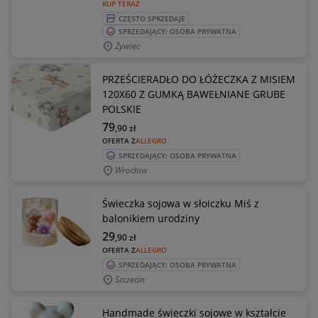
KUP TERAZ
CZĘSTO SPRZEDAJE
SPRZEDAJĄCY: OSOBA PRYWATNA
Żywiec
PRZEŚCIERADŁO DO ŁÓŻECZKA Z MISIEM
120X60 Z GUMKĄ BAWEŁNIANE GRUBE
POLSKIE
79
,90
zł
OFERTA Z
ALLEGRO
SPRZEDAJĄCY: OSOBA PRYWATNA
Wrocław
Świeczka sojowa w słoiczku Miś z
balonikiem urodziny
29
,90
zł
OFERTA Z
ALLEGRO
SPRZEDAJĄCY: OSOBA PRYWATNA
Szczecin
Handmade świeczki sojowe w kształcie