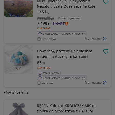
Misy Tybetańskie Księżycowe z
OBSE
Nepalu 7 czakr Duże, ręcznie kute
13,5 kg
7999
,00 zł
do negocjacji
7 499
zł
KUP TERAZ
SPRZEDAJĄCY: OSOBA PRYWATNA
Promowane
Gronówko
Flowerbox, prezent z niebieskim
OBSE
misiem i sztucznymi kwiatami
85
zł
KUP TERAZ
STAN: NOWY
SPRZEDAJĄCY: OSOBA PRYWATNA
Promowane
Wrocław
Ogłoszenia
RĘCZNIK do rąk KRÓLICZEK MIŚ do
żłobka do przedszkola z HAFTEM