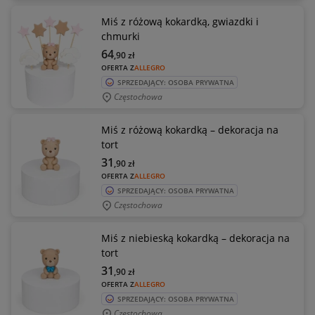
Miś z różową kokardką, gwiazdki i
chmurki
64
,90
zł
OFERTA Z
ALLEGRO
SPRZEDAJĄCY: OSOBA PRYWATNA
Częstochowa
Miś z różową kokardką – dekoracja na
tort
31
,90
zł
OFERTA Z
ALLEGRO
SPRZEDAJĄCY: OSOBA PRYWATNA
Częstochowa
Miś z niebieską kokardką – dekoracja na
tort
31
,90
zł
OFERTA Z
ALLEGRO
SPRZEDAJĄCY: OSOBA PRYWATNA
Częstochowa