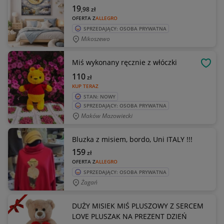
19
,98
zł
OFERTA Z
ALLEGRO
SPRZEDAJĄCY: OSOBA PRYWATNA
Mikoszewo
Miś wykonany ręcznie z włóczki
OBSE
110
zł
KUP TERAZ
STAN: NOWY
SPRZEDAJĄCY: OSOBA PRYWATNA
Maków Mazowiecki
Bluzka z misiem, bordo, Uni ITALY !!!
159
zł
OFERTA Z
ALLEGRO
SPRZEDAJĄCY: OSOBA PRYWATNA
Żagań
DUŻY MISIEK MIŚ PLUSZOWY Z SERCEM
LOVE PLUSZAK NA PREZENT DZIEŃ