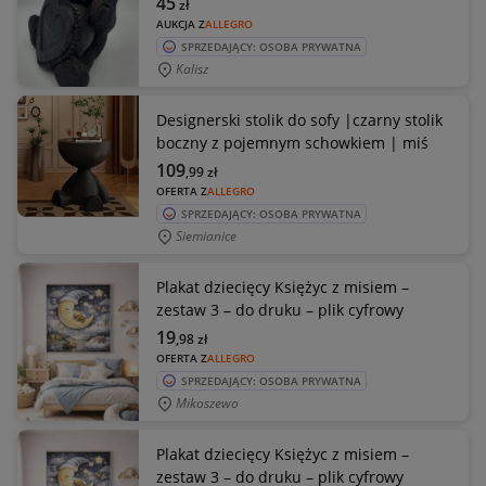
45
zł
AUKCJA Z
ALLEGRO
SPRZEDAJĄCY: OSOBA PRYWATNA
Kalisz
Designerski stolik do sofy |czarny stolik
boczny z pojemnym schowkiem | miś
109
,99
zł
OFERTA Z
ALLEGRO
SPRZEDAJĄCY: OSOBA PRYWATNA
Siemianice
Plakat dziecięcy Księżyc z misiem –
zestaw 3 – do druku – plik cyfrowy
19
,98
zł
OFERTA Z
ALLEGRO
SPRZEDAJĄCY: OSOBA PRYWATNA
Mikoszewo
Plakat dziecięcy Księżyc z misiem –
zestaw 3 – do druku – plik cyfrowy