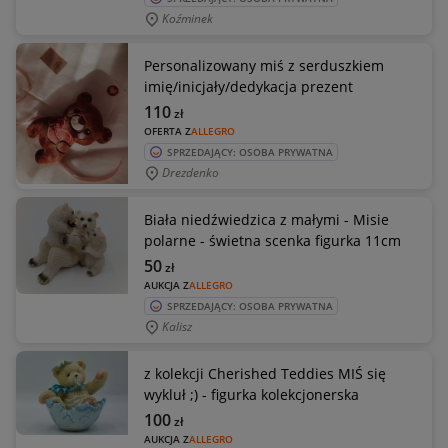
Koźminek
Personalizowany miś z serduszkiem
imię/inicjały/dedykacja prezent
110
zł
OFERTA Z
ALLEGRO
SPRZEDAJĄCY: OSOBA PRYWATNA
Drezdenko
Biała niedźwiedzica z małymi - Misie
polarne - świetna scenka figurka 11cm
50
zł
AUKCJA Z
ALLEGRO
SPRZEDAJĄCY: OSOBA PRYWATNA
Kalisz
z kolekcji Cherished Teddies MIŚ się
wykluł ;) - figurka kolekcjonerska
100
zł
AUKCJA Z
ALLEGRO