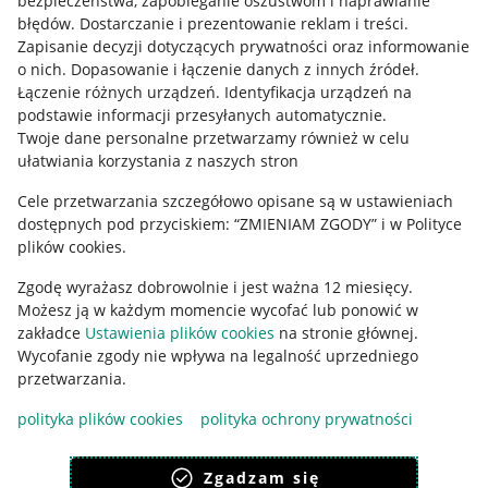
bezpieczeństwa, zapobieganie oszustwom i naprawianie
błędów
.
Dostarczanie i prezentowanie reklam i treści
.
Informacje prawne
Zapisanie decyzji dotyczących prywatności oraz informowanie
o nich
.
Dopasowanie i łączenie danych z innych źródeł
.
Regulamin
Łączenie różnych urządzeń
.
Identyfikacja urządzeń na
podstawie informacji przesyłanych automatycznie
.
Polityka plików "cookies"
Twoje dane personalne przetwarzamy również w celu
ułatwiania korzystania z naszych stron
Ustawienia plików "cookies"
Cele przetwarzania szczegółowo opisane są w ustawieniach
Udostępnianie lokalizacji
dostępnych pod przyciskiem: “ZMIENIAM ZGODY” i w Polityce
Informacje dla Aktu o Usługach Cyfrowych
plików cookies.
Zgodę wyrażasz dobrowolnie i jest ważna 12 miesięcy.
Pobierz aplikację
Możesz ją w każdym momencie wycofać lub ponowić w
zakładce
Ustawienia plików cookies
na stronie głównej.
Wycofanie zgody nie wpływa na legalność uprzedniego
przetwarzania.
polityka plików cookies
polityka ochrony prywatności
Zgadzam się