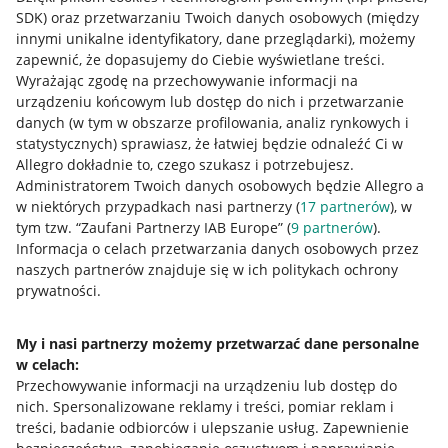
SDK)
oraz przetwarzaniu Twoich danych osobowych
(między
innymi unikalne identyfikatory, dane przeglądarki)
, możemy
zapewnić, że dopasujemy do Ciebie wyświetlane treści.
Wyrażając zgodę na przechowywanie informacji na
urządzeniu końcowym lub dostęp do nich i przetwarzanie
danych (w tym w obszarze profilowania, analiz rynkowych i
statystycznych) sprawiasz, że łatwiej będzie odnaleźć Ci w
Allegro dokładnie to, czego szukasz i potrzebujesz.
Administratorem Twoich danych osobowych będzie Allegro a
w niektórych przypadkach nasi partnerzy (
17
partnerów
), w
tym tzw. “Zaufani Partnerzy IAB Europe” (
9
partnerów
).
Przydatne informacje
Informacja o celach przetwarzania danych osobowych przez
naszych partnerów znajduje się w ich politykach ochrony
prywatności.
Jak to działa
Napisz do nas
My i nasi partnerzy możemy przetwarzać dane personalne
Allegro Gadane dla sprzedających
w celach:
Przechowywanie informacji na urządzeniu lub dostęp do
Allegro Gadane dla kupujących
nich
.
Spersonalizowane reklamy i treści, pomiar reklam i
treści, badanie odbiorców i ulepszanie usług
.
Zapewnienie
Mapa miejscowości