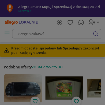
Allegro Smart! Kupuj i sprzedawaj z dostawą za 0 zł
Sprawdź »
Otwórz menu z kategoriami
szukaj
Przedmiot został sprzedany lub Sprzedający zakończył
publikację ogłoszenia.
Podobne oferty
ZOBACZ WSZYSTKIE
Obserwuj
Obserwuj