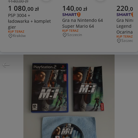
1140,00 zł
Poprzednia cena
Aktualna cena
Aktualna cena
Aktualna 
1 080
140
220
,
00
zł
,
00
zł
,
00
PSP 3004 +
Gra na Nintendo 64
Gra Ninnt
ładowarka + komplet
Super Mario 64
Legend of
gier
RODZAJ OFERTY:
KUP TERAZ
Ocarina of
RODZAJ OFERTY:
KUP TERAZ
Szczecin
Kraków
Miejscowość
RODZAJ OFERT
KUP TERAZ
time.NOW
Miejscowość
Szczecin
Miejscowo
kartridż