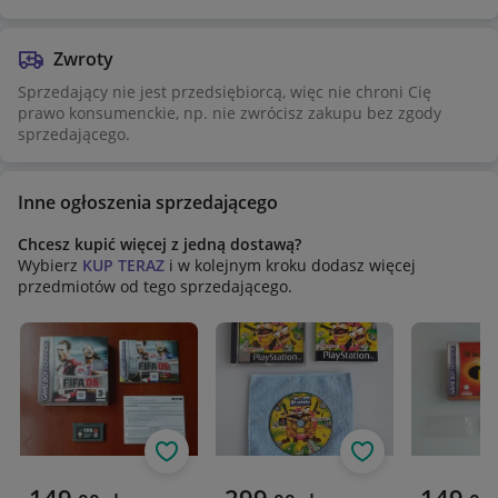
Zwroty
Sprzedający nie jest przedsiębiorcą, więc nie chroni Cię
prawo konsumenckie, np. nie zwrócisz zakupu bez zgody
sprzedającego.
Inne ogłoszenia sprzedającego
Chcesz kupić więcej z jedną dostawą?
Wybierz
KUP TERAZ
i w kolejnym kroku dodasz więcej
przedmiotów od tego sprzedającego.
Obserwuj
Obserwuj
Aktualna cena
Aktualna cena
Aktualna 