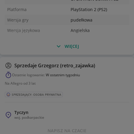
Platforma
PlayStation 2 (PS2)
Wersja gry
pudełkowa
Wersja językowa
Angielska
WIĘCEJ
Sprzedaje
Grzegorz (retro_zajawka)
Ostatnie logowanie:
W ostatnim tygodniu
Na Allegro od 3 lat
SPRZEDAJĄCY: OSOBA PRYWATNA
Tyczyn
woj.
podkarpackie
NAPISZ NA CZACIE