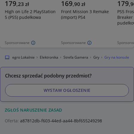
179
169
179
,
23
zł
,
90
zł
,
9
High on Life 2 PlayStation
Front Mission 3 Remake
PS5 Fros
5 (PS5) pudełkowa
(import) PS4
Breaker 
pudełk
Sponsorowane
Sponsorowane
Sponsoro
Allegro Lokalnie
Elektronika
Strefa Gamera
Gry
Gry na konsole
Chcesz sprzedać podobny przedmiot?
WYSTAW OGŁOSZENIE
ZGŁOŚ NARUSZENIE ZASAD
Oferta:
a87812db-f603-44ed-aa44-8bf655249298