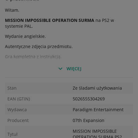
Witam.
MISSION IMPOSSIBLE OPERATION SURMA
na PS2 w
systemie PAL.
Wydanie angielskie.
Autentyczne zdjęcia przedmiotu.
Gra kompletna z instrukcją.
Sprawna w 100%.
WIĘCEJ
PŁYTA: 5-/6
Sprawdź moje inne aukcje.
Stan
Ze śladami użytkowania
EAN (GTIN)
5026555304269
Wydawca
Paradigm Entertainment
Producent
07th Expansion
MISSION IMPOSSIBLE
Tytuł
OPERATION SURMA PS2