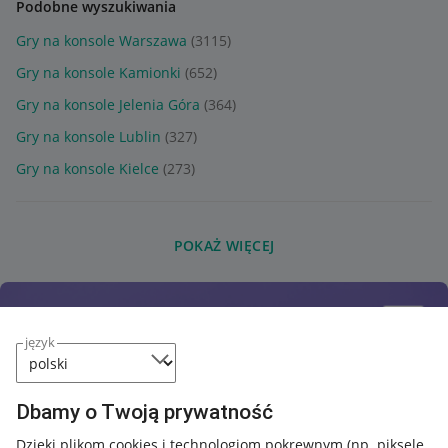
Podobne wyszukiwania
Gry na konsole Warszawa
(3115)
Gry na konsole Kamionki
(652)
Gry na konsole Jelenia Góra
(364)
Gry na konsole Lublin
(327)
Gry na konsole Kielce
(273)
POKAŻ WIĘCEJ
język
Dbamy o Twoją prywatność
Dzięki plikom cookies i technologiom pokrewnym
(np. piksele,