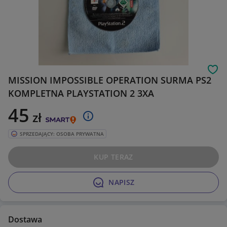
Obs
MISSION IMPOSSIBLE OPERATION SURMA PS2
KOMPLETNA PLAYSTATION 2 3XA
45
zł
SPRZEDAJĄCY: OSOBA PRYWATNA
KUP TERAZ
NAPISZ
Dostawa