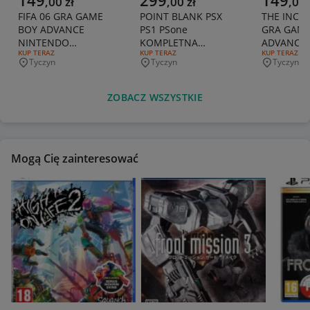
149
299
149
,
00
zł
,
00
zł
,
00
FIFA 06 GRA GAME
POINT BLANK PSX
THE INCR
BOY ADVANCE
PS1 PSone
GRA GAME
NINTENDO
KOMPLETNA
ADVANCE
RODZAJ OFERTY:
KUP TERAZ
RODZAJ OFERTY:
KUP TERAZ
RODZAJ OFERT
KUP TERAZ
ANGIELSKA GBA
PLAYSTATION 1 3XA
ANGIELSK
Tyczyn
Tyczyn
Tyczyn
Miejscowość
Miejscowość
Miejscowo
ZOBACZ WSZYSTKIE
Mogą Cię zainteresować