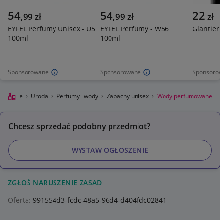
54
54
22
,
99
zł
,
99
zł
zł
EYFEL Perfumy Unisex - U5
EYFEL Perfumy - W56
Glantier
100ml
100ml
Sponsorowane
Sponsorowane
Sponsoro
 Lokalnie
Uroda
Perfumy i wody
Zapachy unisex
Wody perfumowane
Chcesz sprzedać podobny przedmiot?
WYSTAW OGŁOSZENIE
ZGŁOŚ NARUSZENIE ZASAD
Oferta:
991554d3-fcdc-48a5-96d4-d404fdc02841