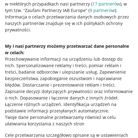
w niektórych przypadkach nasi partnerzy (
17
partnerów
), w
tym tzw. “Zaufani Partnerzy IAB Europe” (
9
partnerów
).
Informacje prawne
Informacja o celach przetwarzania danych osobowych przez
naszych partnerów znajduje się w ich politykach ochrony
Regulamin
prywatności.
Polityka plików "cookies"
My i nasi partnerzy możemy przetwarzać dane personalne
Ustawienia plików "cookies"
w celach:
Udostępnianie lokalizacji
Przechowywanie informacji na urządzeniu lub dostęp do
nich
.
Spersonalizowane reklamy i treści, pomiar reklam i
Informacje dla Aktu o Usługach Cyfrowych
treści, badanie odbiorców i ulepszanie usług
.
Zapewnienie
bezpieczeństwa, zapobieganie oszustwom i naprawianie
Pobierz aplikację
błędów
.
Dostarczanie i prezentowanie reklam i treści
.
Zapisanie decyzji dotyczących prywatności oraz informowanie
o nich
.
Dopasowanie i łączenie danych z innych źródeł
.
Łączenie różnych urządzeń
.
Identyfikacja urządzeń na
podstawie informacji przesyłanych automatycznie
.
Twoje dane personalne przetwarzamy również w celu
ułatwiania korzystania z naszych stron
Cele przetwarzania szczegółowo opisane są w ustawieniach