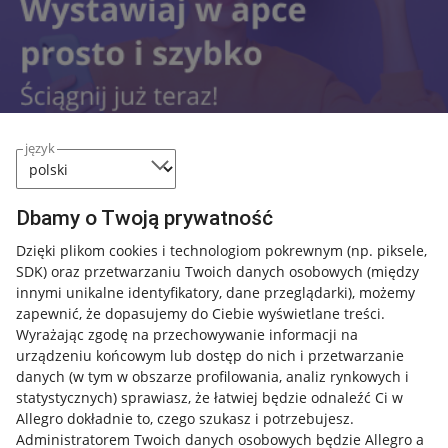
język
Dbamy o Twoją prywatność
Przydatne informacje
Dzięki plikom cookies i technologiom pokrewnym
(np. piksele,
SDK)
oraz przetwarzaniu Twoich danych osobowych
(między
innymi unikalne identyfikatory, dane przeglądarki)
, możemy
Jak to działa
zapewnić, że dopasujemy do Ciebie wyświetlane treści.
Napisz do nas
Wyrażając zgodę na przechowywanie informacji na
urządzeniu końcowym lub dostęp do nich i przetwarzanie
Allegro Gadane dla sprzedających
danych (w tym w obszarze profilowania, analiz rynkowych i
statystycznych) sprawiasz, że łatwiej będzie odnaleźć Ci w
Allegro Gadane dla kupujących
Allegro dokładnie to, czego szukasz i potrzebujesz.
Administratorem Twoich danych osobowych będzie Allegro a
Mapa miejscowości