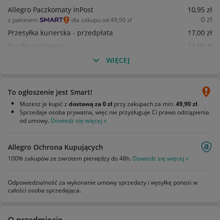
Allegro Paczkomaty InPost
10
,95
zł
0
zł
z pakietem
dla zakupu od 49,90 zł
Przesyłka kurierska - przedpłata
17
,00
zł
Paczka pocztowa
14
,00
zł
WIĘCEJ
To ogłoszenie jest Smart!
Możesz je kupić z
dostawą za 0 zł
przy zakupach za min.
49,90 zł
.
Sprzedaje osoba prywatna, więc nie przysługuje Ci prawo odstąpienia
od umowy.
Dowiedz się więcej »
Allegro Ochrona Kupujących
100% zakupów ze zwrotem pieniędzy do 48h.
Dowiedz się więcej »
Odpowiedzialność za wykonanie umowy sprzedaży i wysyłkę ponosi w
całości osoba sprzedająca.