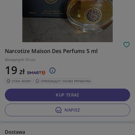
Obs
Narcotize Maison Des Perfums 5 ml
dostępnych 10 szt.
19
zł
STAN: NOWY
SPRZEDAJĄCY: OSOBA PRYWATNA
KUP TERAZ
NAPISZ
Dostawa