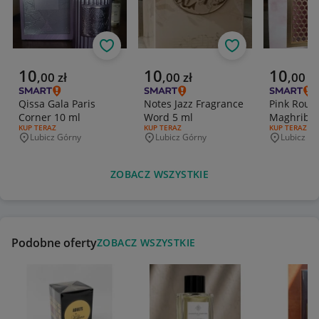
Obserwuj
Obserwuj
Aktualna cena
Aktualna cena
Aktualna 
10
10
10
,
00
zł
,
00
zł
,
00
zł
Qissa Gala Paris
Notes Jazz Fragrance
Pink Roug
Corner 10 ml
Word 5 ml
Maghribi 
RODZAJ OFERTY:
KUP TERAZ
RODZAJ OFERTY:
KUP TERAZ
RODZAJ OFERT
KUP TERAZ
Lubicz Górny
Lubicz Górny
Lubicz Gó
Miejscowość
Miejscowość
Miejscowo
ZOBACZ WSZYSTKIE
Podobne oferty
ZOBACZ WSZYSTKIE