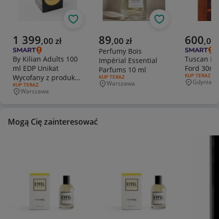
Obserwuj
Obserwuj
Aktualna cena
Aktualna cena
Aktualna 
1 399
89
600
,
00
zł
,
00
zł
,
00
Perfumy Bois
By Kilian Adults 100
Tuscan Le
Impérial Essential
ml EDP Unikat
Ford 30ml
Parfums 10 ml
RODZAJ OFERT
KUP TERAZ
Wycofany z produkcji
RODZAJ OFERTY:
KUP TERAZ
Gdynia
Warszawa
Miejscowo
RODZAJ OFERTY:
KUP TERAZ
Folia
Miejscowość
Warszawa
Miejscowość
Mogą Cię zainteresować