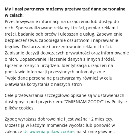
Polityka plików "cookies"
My i nasi partnerzy możemy przetwarzać dane personalne
w celach:
Ustawienia plików "cookies"
Przechowywanie informacji na urządzeniu lub dostęp do
nich
.
Spersonalizowane reklamy i treści, pomiar reklam i
Udostępnianie lokalizacji
treści, badanie odbiorców i ulepszanie usług
.
Zapewnienie
Informacje dla Aktu o Usługach Cyfrowych
bezpieczeństwa, zapobieganie oszustwom i naprawianie
błędów
.
Dostarczanie i prezentowanie reklam i treści
.
Pobierz aplikację
Zapisanie decyzji dotyczących prywatności oraz informowanie
o nich
.
Dopasowanie i łączenie danych z innych źródeł
.
Łączenie różnych urządzeń
.
Identyfikacja urządzeń na
podstawie informacji przesyłanych automatycznie
.
Twoje dane personalne przetwarzamy również w celu
ułatwiania korzystania z naszych stron
Cele przetwarzania szczegółowo opisane są w ustawieniach
dostępnych pod przyciskiem: “ZMIENIAM ZGODY” i w Polityce
plików cookies.
Zgodę wyrażasz dobrowolnie i jest ważna 12 miesięcy.
Możesz ją w każdym momencie wycofać lub ponowić w
Korzystanie z serwisu oznacza akceptację
regulaminu
.
zakładce
Ustawienia plików cookies
na stronie głównej.