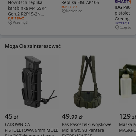
Novritsch replika
Replika E&L AK105
JDG P80 P
RODZAJ OFERTY:
KUP TERAZ
karabinka M4 SSR4
Kozienice
pistolet D
Miejscowość
Gen.2 R2P15-2N
Greengas
RODZAJ OFERTY:
KUP TERAZ
NOWA + dużo
Przemyśl
RODZAJ OFERT
LICYTACJA | 
Miejscowość
dodatków.
Częstoch
Miejscowo
Mogą Cię zainteresować
45
49
129
zł
,
99
zł
zł
ŁADOWNICA
Pas Pasoszelki wojskowe
Maska M
PISTOLETOWA 9mm MOLE
Molle wz. 93 Pantera
MASKPOL
BLACK Taktyczna Mocna
EXTREMEWEAR