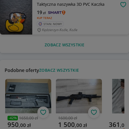
Taktyczna naszywka 3D PVC Kaczka
OB
19
zł
KUP TERAZ
STAN: NOWY
Kędzierzyn-Koźle, Koźle
ZOBACZ WSZYSTKIE
Podobne oferty
ZOBACZ WSZYSTKIE
Obserwuj
Obserwuj
1650,00 zł
1600,00 zł
-
42
%
Poprzednia cena
Poprzednia cena
Aktualna cena
Aktualna cena
Aktualna 
950
1 500
361
,
00
zł
,
00
zł
,
00