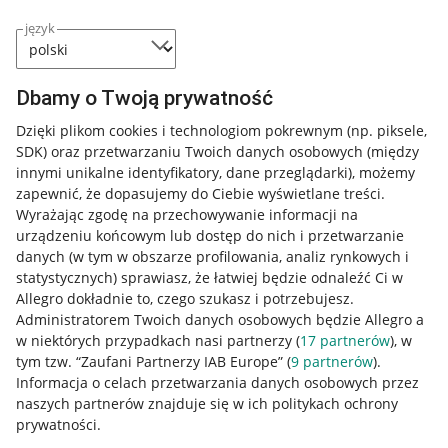
język
Dbamy o Twoją prywatność
Dzięki plikom cookies i technologiom pokrewnym
(np. piksele,
SDK)
oraz przetwarzaniu Twoich danych osobowych
(między
Przydatne informacje
innymi unikalne identyfikatory, dane przeglądarki)
, możemy
zapewnić, że dopasujemy do Ciebie wyświetlane treści.
Jak to działa
Wyrażając zgodę na przechowywanie informacji na
Napisz do nas
urządzeniu końcowym lub dostęp do nich i przetwarzanie
danych (w tym w obszarze profilowania, analiz rynkowych i
Allegro Gadane dla sprzedających
statystycznych) sprawiasz, że łatwiej będzie odnaleźć Ci w
Allegro dokładnie to, czego szukasz i potrzebujesz.
Allegro Gadane dla kupujących
Administratorem Twoich danych osobowych będzie Allegro a
w niektórych przypadkach nasi partnerzy (
17
partnerów
), w
Mapa miejscowości
tym tzw. “Zaufani Partnerzy IAB Europe” (
9
partnerów
).
Informacja o celach przetwarzania danych osobowych przez
Informacje prawne
naszych partnerów znajduje się w ich politykach ochrony
prywatności.
Regulamin