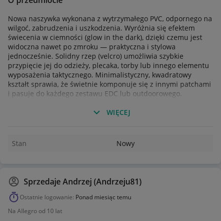
O przedmiocie
Nowa naszywka wykonana z wytrzymałego PVC, odpornego na
wilgoć, zabrudzenia i uszkodzenia. Wyróżnia się efektem
świecenia w ciemności (glow in the dark), dzięki czemu jest
widoczna nawet po zmroku — praktyczna i stylowa
jednocześnie. Solidny rzep (velcro) umożliwia szybkie
przypięcie jej do odzieży, plecaka, torby lub innego elementu
wyposażenia taktycznego. Minimalistyczny, kwadratowy
kształt sprawia, że świetnie komponuje się z innymi patchami
i pasuje do każdego zestawu EDC lub outdoorowego.
Wymiary: około 8 × 8 cm (dokładne proporcje widoczne na
ostatnim zdjęciu).
WIĘCEJ
Stan
Nowy
Sprzedaje
Andrzej (Andrzeju81)
Ostatnie logowanie:
Ponad miesiąc temu
Na Allegro od 10 lat