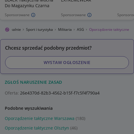
Do Magazynku Czarna
Sponsorowane
Sponsorowane
Sponsoro
egro Lokalnie
Sport i turystyka
Militaria
ASG
Oporządzenie taktyczne
Chcesz sprzedać podobny przedmiot?
WYSTAW OGŁOSZENIE
ZGŁOŚ NARUSZENIE ZASAD
Oferta:
26e4370d-82b3-4562-b15f-f7c5f4f790a4
Podobne wyszukiwania
Oporządzenie taktyczne Warszawa
(180)
Oporządzenie taktyczne Olsztyn
(46)