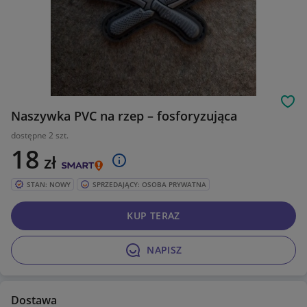
Obs
Naszywka PVC na rzep – fosforyzująca
dostępne 2 szt.
18
zł
STAN: NOWY
SPRZEDAJĄCY: OSOBA PRYWATNA
KUP TERAZ
NAPISZ
Dostawa