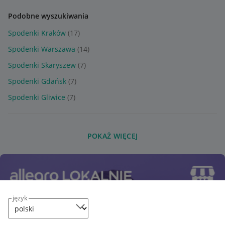
Podobne wyszukiwania
Spodenki Kraków
(17)
Spodenki Warszawa
(14)
Spodenki Skaryszew
(7)
Spodenki Gdańsk
(7)
Spodenki Gliwice
(7)
POKAŻ WIĘCEJ
język