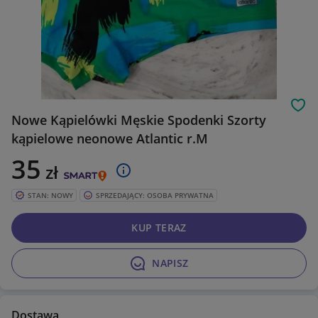
Obs
Nowe Kąpielówki Męskie Spodenki Szorty
kąpielowe neonowe Atlantic r.M
35
zł
STAN: NOWY
SPRZEDAJĄCY: OSOBA PRYWATNA
KUP TERAZ
NAPISZ
Dostawa