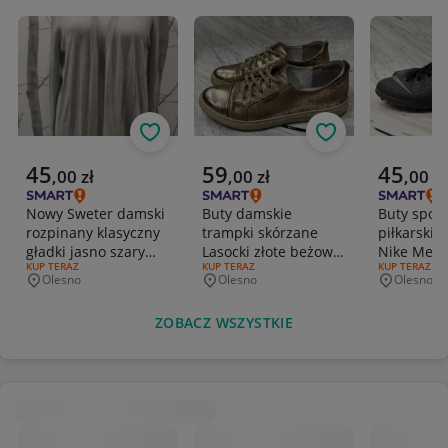
Obserwuj
Obserwuj
Aktualna cena
Aktualna cena
Aktualna 
45
59
45
,
00
zł
,
00
zł
,
00
zł
Nowy Sweter damski
Buty damskie
Buty spor
rozpinany klasyczny
trampki skórzane
piłkarskie
gładki jasno szary
Lasocki złote beżowe
Nike Mercu
RODZAJ OFERTY:
KUP TERAZ
RODZAJ OFERTY:
KUP TERAZ
RODZAJ OFERT
KUP TERAZ
r.M 38
r.38
czarne r.3
Olesno
Olesno
Olesno
Miejscowość
Miejscowość
Miejscowo
ZOBACZ WSZYSTKIE