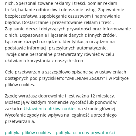
nich
.
Spersonalizowane reklamy i treści, pomiar reklam i
Mapa miejscowości
treści, badanie odbiorców i ulepszanie usług
.
Zapewnienie
bezpieczeństwa, zapobieganie oszustwom i naprawianie
Informacje prawne
błędów
.
Dostarczanie i prezentowanie reklam i treści
.
Zapisanie decyzji dotyczących prywatności oraz informowanie
Regulamin
o nich
.
Dopasowanie i łączenie danych z innych źródeł
.
Łączenie różnych urządzeń
.
Identyfikacja urządzeń na
Polityka plików "cookies"
podstawie informacji przesyłanych automatycznie
.
Ustawienia plików "cookies"
Twoje dane personalne przetwarzamy również w celu
ułatwiania korzystania z naszych stron
Udostępnianie lokalizacji
Cele przetwarzania szczegółowo opisane są w ustawieniach
Informacje dla Aktu o Usługach Cyfrowych
dostępnych pod przyciskiem: “ZMIENIAM ZGODY” i w Polityce
plików cookies.
Pobierz aplikację
Zgodę wyrażasz dobrowolnie i jest ważna 12 miesięcy.
Możesz ją w każdym momencie wycofać lub ponowić w
zakładce
Ustawienia plików cookies
na stronie głównej.
Wycofanie zgody nie wpływa na legalność uprzedniego
przetwarzania.
polityka plików cookies
polityka ochrony prywatności