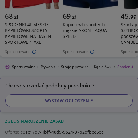
68
69
45
zł
zł
,
99
SPODENKI 4F MĘSKIE
Kąpielówki spodenki
Szorty p
KĄPIELÓWKI SZORTY
męskie ARON - AQUA
SZYBKO
KĄPIELOWE NA BASEN
SPEED
podszew
SPORTOWE r. XXL
CAMBELL
Sponsorowane
Sponsorowane
Sponsoro
styka
Sporty wodne
Pływanie
Stroje pływackie
Kąpielówki
Spodenki
Chcesz sprzedać podobny przedmiot?
WYSTAW OGŁOSZENIE
ZGŁOŚ NARUSZENIE ZASAD
Oferta:
c01c17d7-4bff-48d9-9524-37b2dfbce5ea