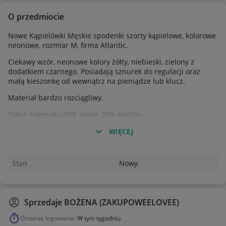
O przedmiocie
Nowe Kąpielówki Męskie spodenki szorty kąpielowe, kolorowe
neonowe, rozmiar M, firma Atlantic.
Ciekawy wzór, neonowe kolory żółty, niebieski, zielony z
dodatkiem czarnego. Posiadają sznurek do regulacji oraz
małą kieszonkę od wewnątrz na pieniądze lub klucz.
Materiał bardzo rozciągliwy.
Skład materiału 89% nylon, 20% elastan.
Stan nowy z metką
WIĘCEJ
Wymiary na płasko:
Stan
Nowy
obwód pas 76-105 cm
szerokość 40 cm
wysokość stanu 25 cm
Sprzedaje
BOŻENA (ZAKUPOWEELOVEE)
Ostatnie logowanie:
W tym tygodniu