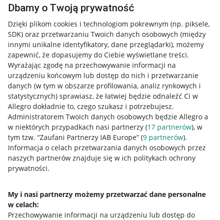
Dbamy o Twoją prywatność
Dzięki plikom cookies i technologiom pokrewnym
(np. piksele,
SDK)
oraz przetwarzaniu Twoich danych osobowych
(między
innymi unikalne identyfikatory, dane przeglądarki)
, możemy
zapewnić, że dopasujemy do Ciebie wyświetlane treści.
Wyrażając zgodę na przechowywanie informacji na
urządzeniu końcowym lub dostęp do nich i przetwarzanie
danych (w tym w obszarze profilowania, analiz rynkowych i
statystycznych) sprawiasz, że łatwiej będzie odnaleźć Ci w
Allegro dokładnie to, czego szukasz i potrzebujesz.
Administratorem Twoich danych osobowych będzie Allegro a
w niektórych przypadkach nasi partnerzy (
17
partnerów
), w
Przydatne informacje
tym tzw. “Zaufani Partnerzy IAB Europe” (
9
partnerów
).
Informacja o celach przetwarzania danych osobowych przez
Jak to działa
naszych partnerów znajduje się w ich politykach ochrony
prywatności.
Napisz do nas
Allegro Gadane dla sprzedających
My i nasi partnerzy możemy przetwarzać dane personalne
w celach:
Allegro Gadane dla kupujących
Przechowywanie informacji na urządzeniu lub dostęp do