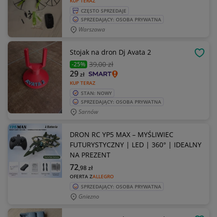
KUP TERAZ
CZĘSTO SPRZEDAJE
SPRZEDAJĄCY: OSOBA PRYWATNA
Warszawa
Stojak na dron Dj Avata 2
OBSE
39
,00 zł
-25%
29
zł
KUP TERAZ
STAN: NOWY
SPRZEDAJĄCY: OSOBA PRYWATNA
Sarnów
DRON RC YP5 MAX – MYŚLIWIEC
FUTURYSTYCZNY | LED | 360° | IDEALNY
NA PREZENT
72
,98
zł
OFERTA Z
ALLEGRO
SPRZEDAJĄCY: OSOBA PRYWATNA
Gniezno