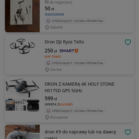
do negocjacji
50
zł
OGŁOSZENIE
SPRZEDAJĄCY: OSOBA PRYWATNA
Gdańsk
Dron DJI Ryze Tello
OBSE
250
zł
KUP TERAZ
SPRZEDAJĄCY: OSOBA PRYWATNA
Gorlice
DRON Z KAMERĄ 4K HOLY STONE
HS175D GPS 5GHz
599
zł
OFERTA Z
ALLEGRO
SPRZEDAJĄCY: OSOBA PRYWATNA
Konopnica
dron K9 do naprawy lub na dawcę
OBSE
części