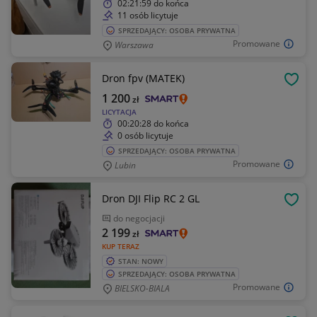
02:21:59
do końca
11 osób licytuje
SPRZEDAJĄCY: OSOBA PRYWATNA
Promowane
Warszawa
Dron fpv (MATEK)
OBSE
1 200
zł
LICYTACJA
00:20:28
do końca
0 osób licytuje
SPRZEDAJĄCY: OSOBA PRYWATNA
Promowane
Lubin
Dron DJI Flip RC 2 GL
OBSE
do negocjacji
2 199
zł
KUP TERAZ
STAN: NOWY
SPRZEDAJĄCY: OSOBA PRYWATNA
Promowane
BIELSKO-BIALA