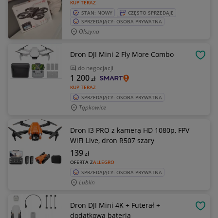
KUP TERAZ
STAN: NOWY
CZĘSTO SPRZEDAJE
SPRZEDAJĄCY: OSOBA PRYWATNA
Olszyna
Dron DJI Mini 2 Fly More Combo
OBSE
do negocjacji
1 200
zł
KUP TERAZ
SPRZEDAJĄCY: OSOBA PRYWATNA
Tąpkowice
Dron I3 PRO z kamerą HD 1080p, FPV
WiFi Live, dron R507 szary
139
zł
OFERTA Z
ALLEGRO
SPRZEDAJĄCY: OSOBA PRYWATNA
Lublin
Dron DJI Mini 4K + Futerał +
OBSE
dodatkowa bateria