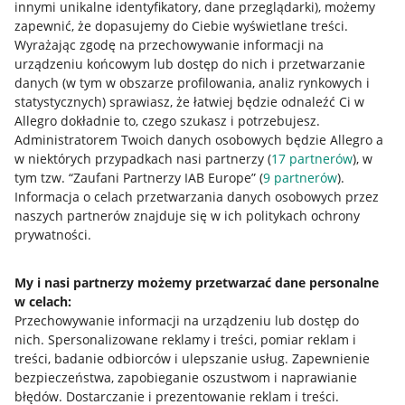
innymi unikalne identyfikatory, dane przeglądarki)
, możemy
zapewnić, że dopasujemy do Ciebie wyświetlane treści.
Wyrażając zgodę na przechowywanie informacji na
urządzeniu końcowym lub dostęp do nich i przetwarzanie
danych (w tym w obszarze profilowania, analiz rynkowych i
statystycznych) sprawiasz, że łatwiej będzie odnaleźć Ci w
Allegro dokładnie to, czego szukasz i potrzebujesz.
Administratorem Twoich danych osobowych będzie Allegro a
w niektórych przypadkach nasi partnerzy (
17
partnerów
), w
tym tzw. “Zaufani Partnerzy IAB Europe” (
9
partnerów
).
Przydatne informacje
Informacja o celach przetwarzania danych osobowych przez
naszych partnerów znajduje się w ich politykach ochrony
prywatności.
Jak to działa
Napisz do nas
My i nasi partnerzy możemy przetwarzać dane personalne
w celach:
Allegro Gadane dla sprzedających
Przechowywanie informacji na urządzeniu lub dostęp do
Allegro Gadane dla kupujących
nich
.
Spersonalizowane reklamy i treści, pomiar reklam i
treści, badanie odbiorców i ulepszanie usług
.
Zapewnienie
Mapa miejscowości
bezpieczeństwa, zapobieganie oszustwom i naprawianie
błędów
.
Dostarczanie i prezentowanie reklam i treści
.