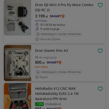
Dron DJI Mini 4 Pro Fly More Combo
OBSE
(DJI RC 2)
3 199
zł
LICYTACJA
01:18:54
do końca
0 osób licytuje
SPRZEDAJĄCY: OSOBA PRYWATNA
Oborniki Śląskie
Dron Xiaomi Fimi A3
OBSE
do negocjacji
800
zł
KUP TERAZ
SPRZEDAJĄCY: OSOBA PRYWATNA
Słupsk
HelloRadio V12 CNC MAX
OBSE
HelloRadioSky ELRS 2.4 1W
Aparatura FPV dron
1100
,00 zł
-13%
955