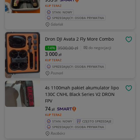
zł
KUP TERAZ
STAN: NOWY
SPRZEDAJĄCY: OSOBA PRYWATNA
Gdańsk
Dron DJI Avata 2 Fly More Combo
OBSE
3500
,00 zł
do negocjacji
-14%
3 000
zł
KUP TERAZ
SPRZEDAJĄCY: OSOBA PRYWATNA
Poznań
4s 1100mah pakiet akumulator lipo
OBSE
130C CNHL Black Series V2 DRON
FPV
74
zł
KUP TERAZ
STAN: NOWY
CZĘSTO SPRZEDAJE
SPRZEDAJĄCY: OSOBA PRYWATNA
Racibórz