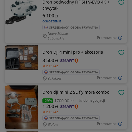
Dron podwodny FIFISH V-EVO 4K +
OBSE
chwytak
6 100
zł
OGŁOSZENIE
SPRZEDAJĄCY: OSOBA PRYWATNA
Nowe Miasto
Promowane
Lubawskie
Dron DJI,4 mini pro + akcesoria
OBSE
3 500
zł
KUP TERAZ
SPRZEDAJĄCY: OSOBA PRYWATNA
Promowane
Zaklików
Dron dji mini 2 SE fly more combo
OBSE
1700
,00 zł
do negocjacji
-29%
1 200
zł
KUP TERAZ
SPRZEDAJĄCY: OSOBA PRYWATNA
Promowane
Wołów