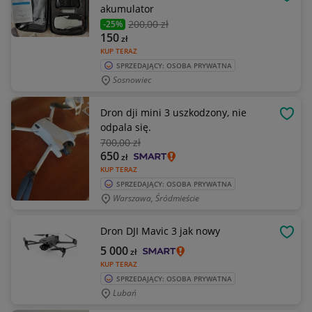
OBSE
akumulator
200
,00 zł
-25%
150
zł
KUP TERAZ
SPRZEDAJĄCY: OSOBA PRYWATNA
Sosnowiec
Dron dji mini 3 uszkodzony, nie
OBSE
odpala się.
700
,00 zł
650
zł
KUP TERAZ
SPRZEDAJĄCY: OSOBA PRYWATNA
Warszawa, Śródmieście
Dron DJI Mavic 3 jak nowy
OBSE
5 000
zł
KUP TERAZ
SPRZEDAJĄCY: OSOBA PRYWATNA
Lubań