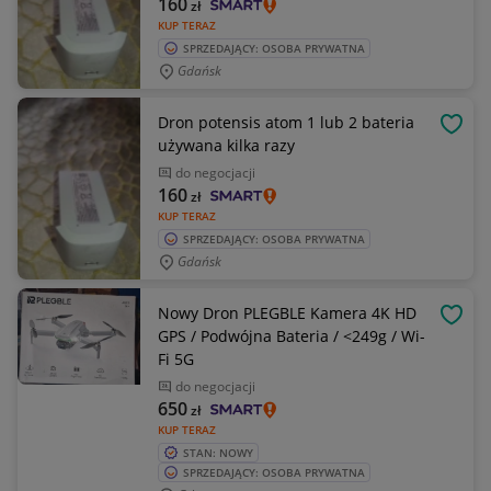
160
zł
KUP TERAZ
SPRZEDAJĄCY: OSOBA PRYWATNA
Gdańsk
Dron potensis atom 1 lub 2 bateria
OBSE
używana kilka razy
do negocjacji
160
zł
KUP TERAZ
SPRZEDAJĄCY: OSOBA PRYWATNA
Gdańsk
Nowy Dron PLEGBLE Kamera 4K HD
OBSE
GPS / Podwójna Bateria / <249g / Wi-
Fi 5G
do negocjacji
650
zł
KUP TERAZ
STAN: NOWY
SPRZEDAJĄCY: OSOBA PRYWATNA