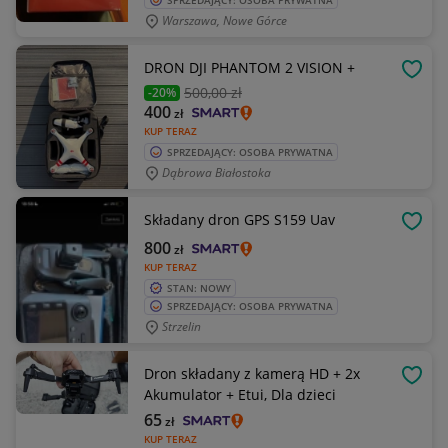
SPRZEDAJĄCY: OSOBA PRYWATNA
Warszawa, Nowe Górce
DRON DJI PHANTOM 2 VISION +
OBSE
500
,00 zł
-20%
400
zł
KUP TERAZ
SPRZEDAJĄCY: OSOBA PRYWATNA
Dąbrowa Białostoka
Składany dron GPS S159 Uav
OBSE
800
zł
KUP TERAZ
STAN: NOWY
SPRZEDAJĄCY: OSOBA PRYWATNA
Strzelin
Dron składany z kamerą HD + 2x
OBSE
Akumulator + Etui, Dla dzieci
65
zł
KUP TERAZ