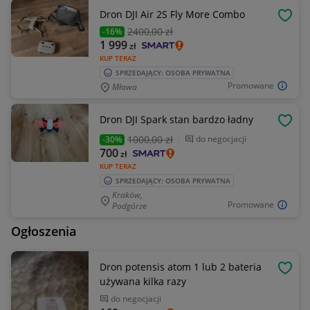
Dron DJI Air 2S Fly More Combo
OBSE
2400
,00 zł
-16%
1 999
zł
KUP TERAZ
SPRZEDAJĄCY: OSOBA PRYWATNA
Promowane
Mława
Dron DJI Spark stan bardzo ładny
OBSE
1000
,00 zł
do negocjacji
-30%
700
zł
KUP TERAZ
SPRZEDAJĄCY: OSOBA PRYWATNA
Kraków,
Promowane
Podgórze
Ogłoszenia
Dron potensis atom 1 lub 2 bateria
OBSE
używana kilka razy
do negocjacji