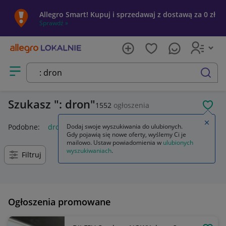
Allegro Smart! Kupuj i sprzedawaj z dostawą za 0 zł
Sprawdź »
Otwórz menu z kategoriami
szukaj
Szukasz
: dron
1552
ogłoszenia
POL
Zamkn
Podobne:
dron
Dodaj swoje wyszukiwania do ulubionych.
dron z kamerą
dron dji
dron dla dzieci
Gdy pojawią się nowe oferty, wyślemy Ci je
mailowo. Ustaw powiadomienia w
ulubionych
wyszukiwaniach
.
Filtruj
Ogłoszenia promowane