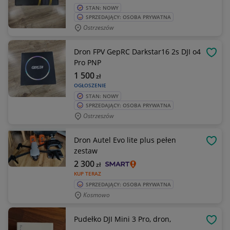
STAN: NOWY
SPRZEDAJĄCY: OSOBA PRYWATNA
Ostrzeszów
Dron FPV GepRC Darkstar16 2s DJI o4
OBSE
Pro PNP
1 500
zł
OGŁOSZENIE
STAN: NOWY
SPRZEDAJĄCY: OSOBA PRYWATNA
Ostrzeszów
Dron Autel Evo lite plus pełen
OBSE
zestaw
2 300
zł
KUP TERAZ
SPRZEDAJĄCY: OSOBA PRYWATNA
Kosmowo
Pudełko DJI Mini 3 Pro, dron,
OBSE