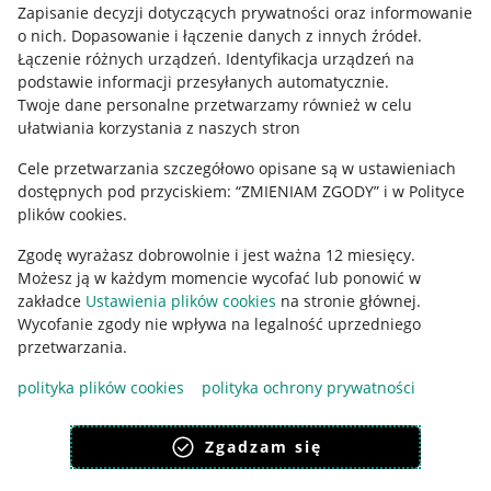
Informacje prawne
Zapisanie decyzji dotyczących prywatności oraz informowanie
o nich
.
Dopasowanie i łączenie danych z innych źródeł
.
Regulamin
Łączenie różnych urządzeń
.
Identyfikacja urządzeń na
podstawie informacji przesyłanych automatycznie
.
Polityka plików "cookies"
Twoje dane personalne przetwarzamy również w celu
ułatwiania korzystania z naszych stron
Ustawienia plików "cookies"
Cele przetwarzania szczegółowo opisane są w ustawieniach
Udostępnianie lokalizacji
dostępnych pod przyciskiem: “ZMIENIAM ZGODY” i w Polityce
Informacje dla Aktu o Usługach Cyfrowych
plików cookies.
Zgodę wyrażasz dobrowolnie i jest ważna 12 miesięcy.
Pobierz aplikację
Możesz ją w każdym momencie wycofać lub ponowić w
zakładce
Ustawienia plików cookies
na stronie głównej.
Wycofanie zgody nie wpływa na legalność uprzedniego
przetwarzania.
polityka plików cookies
polityka ochrony prywatności
Zgadzam się