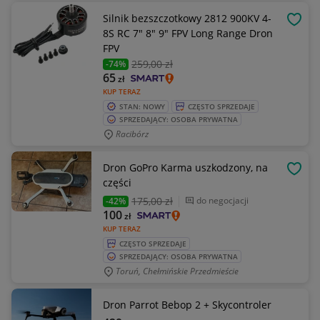
Silnik bezszczotkowy 2812 900KV 4-
OBSE
8S RC 7" 8" 9" FPV Long Range Dron
FPV
259
,00 zł
-74%
65
zł
KUP TERAZ
STAN: NOWY
CZĘSTO SPRZEDAJE
SPRZEDAJĄCY: OSOBA PRYWATNA
Racibórz
Dron GoPro Karma uszkodzony, na
OBSE
części
175
,00 zł
do negocjacji
-42%
100
zł
KUP TERAZ
CZĘSTO SPRZEDAJE
SPRZEDAJĄCY: OSOBA PRYWATNA
Toruń, Chełmińskie Przedmieście
Dron Parrot Bebop 2 + Skycontroler