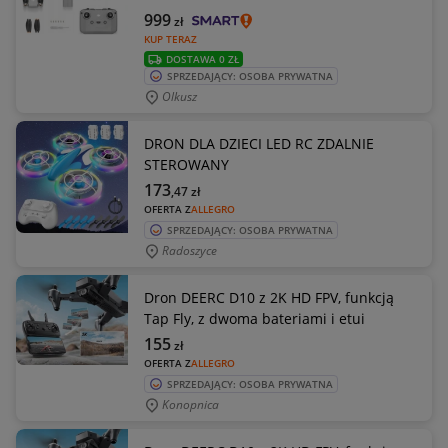
999
zł
KUP TERAZ
DOSTAWA 0 ZŁ
SPRZEDAJĄCY: OSOBA PRYWATNA
Olkusz
DRON DLA DZIECI LED RC ZDALNIE
STEROWANY
173
,47
zł
OFERTA Z
ALLEGRO
SPRZEDAJĄCY: OSOBA PRYWATNA
Radoszyce
Dron DEERC D10 z 2K HD FPV, funkcją
Tap Fly, z dwoma bateriami i etui
155
zł
OFERTA Z
ALLEGRO
SPRZEDAJĄCY: OSOBA PRYWATNA
Konopnica