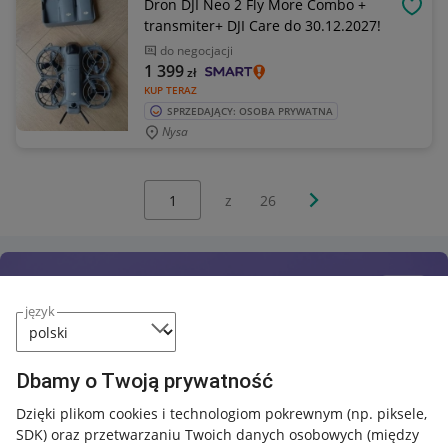
Dron DJI Neo 2 Fly More Combo +
OBSE
transmiter+ DJI Care do 30.12.2027!
do negocjacji
1 399
zł
KUP TERAZ
SPRZEDAJĄCY: OSOBA PRYWATNA
Nysa
Wybierz stronę:
Następna strona
z
26
język
Dbamy o Twoją prywatność
Dzięki plikom cookies i technologiom pokrewnym
(np. piksele,
SDK)
oraz przetwarzaniu Twoich danych osobowych
(między