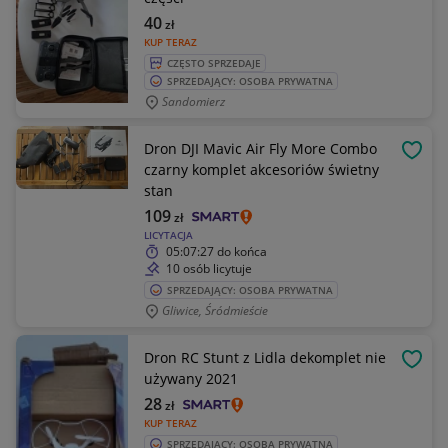
40
zł
KUP TERAZ
CZĘSTO SPRZEDAJE
SPRZEDAJĄCY: OSOBA PRYWATNA
Sandomierz
Dron DJI Mavic Air Fly More Combo
OBSE
czarny komplet akcesoriów świetny
stan
109
zł
LICYTACJA
05:07:27
do końca
10 osób licytuje
SPRZEDAJĄCY: OSOBA PRYWATNA
Gliwice, Śródmieście
Dron RC Stunt z Lidla dekomplet nie
OBSE
używany 2021
28
zł
KUP TERAZ
SPRZEDAJĄCY: OSOBA PRYWATNA