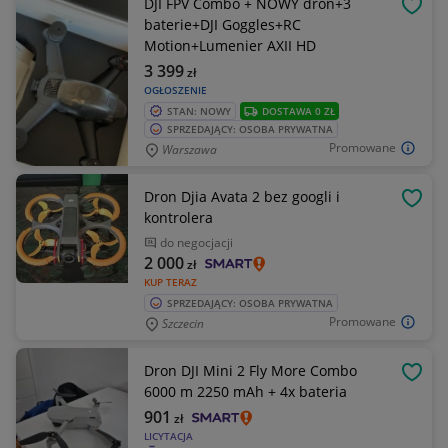
DJI FPV Combo + NOWY dron+3
OBSE
baterie+DJI Goggles+RC
Motion+Lumenier AXII HD
3 399
zł
OGŁOSZENIE
STAN: NOWY
DOSTAWA 0 ZŁ
SPRZEDAJĄCY: OSOBA PRYWATNA
Promowane
Warszawa
Dron Djia Avata 2 bez googli i
OBSE
kontrolera
do negocjacji
2 000
zł
KUP TERAZ
SPRZEDAJĄCY: OSOBA PRYWATNA
Promowane
Szczecin
Dron DJI Mini 2 Fly More Combo
OBSE
6000 m 2250 mAh + 4x bateria
901
zł
LICYTACJA