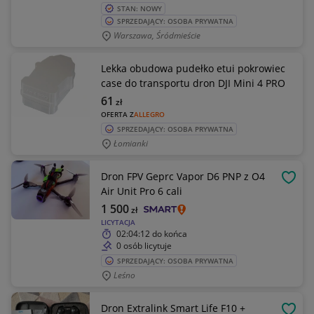
STAN: NOWY
SPRZEDAJĄCY: OSOBA PRYWATNA
Warszawa, Śródmieście
Lekka obudowa pudełko etui pokrowiec
case do transportu dron DJI Mini 4 PRO
61
zł
OFERTA Z
ALLEGRO
SPRZEDAJĄCY: OSOBA PRYWATNA
Łomianki
Dron FPV Geprc Vapor D6 PNP z O4
OBSE
Air Unit Pro 6 cali
1 500
zł
LICYTACJA
02:04:12
do końca
0 osób licytuje
SPRZEDAJĄCY: OSOBA PRYWATNA
Leśno
Dron Extralink Smart Life F10 +