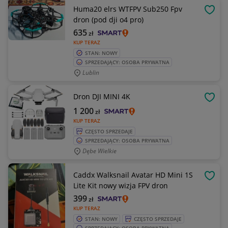
Huma20 elrs WTFPV Sub250 Fpv
OBSE
dron (pod dji o4 pro)
635
zł
KUP TERAZ
STAN: NOWY
SPRZEDAJĄCY: OSOBA PRYWATNA
Lublin
Dron DJI MINI 4K
OBSE
1 200
zł
KUP TERAZ
CZĘSTO SPRZEDAJE
SPRZEDAJĄCY: OSOBA PRYWATNA
Dębe Wielkie
Caddx Walksnail Avatar HD Mini 1S
OBSE
Lite Kit nowy wizja FPV dron
399
zł
KUP TERAZ
STAN: NOWY
CZĘSTO SPRZEDAJE