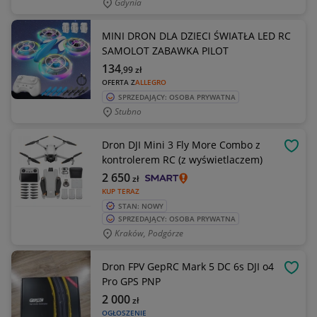
Gdynia
MINI DRON DLA DZIECI ŚWIATŁA LED RC
SAMOLOT ZABAWKA PILOT
134
,99
zł
OFERTA Z
ALLEGRO
SPRZEDAJĄCY: OSOBA PRYWATNA
Stubno
Dron DJI Mini 3 Fly More Combo z
OBSE
kontrolerem RC (z wyświetlaczem)
2 650
zł
KUP TERAZ
STAN: NOWY
SPRZEDAJĄCY: OSOBA PRYWATNA
Kraków, Podgórze
Dron FPV GepRC Mark 5 DC 6s DJI o4
OBSE
Pro GPS PNP
2 000
zł
OGŁOSZENIE