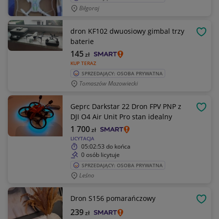
Biłgoraj
dron KF102 dwuosiowy gimbal trzy
OBSE
baterie
145
zł
KUP TERAZ
SPRZEDAJĄCY: OSOBA PRYWATNA
Tomaszów Mazowiecki
Geprc Darkstar 22 Dron FPV PNP z
OBSE
DJI O4 Air Unit Pro stan idealny
1 700
zł
LICYTACJA
05:02:53
do końca
0 osób licytuje
SPRZEDAJĄCY: OSOBA PRYWATNA
Leśno
Dron S156 pomarańczowy
OBSE
239
zł