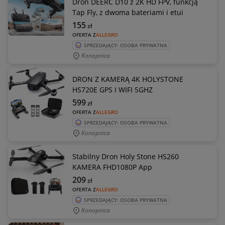
Dron DEERC D10 z 2K HD FPV, funkcją
Tap Fly, z dwoma bateriami i etui
155
zł
OFERTA Z
ALLEGRO
SPRZEDAJĄCY: OSOBA PRYWATNA
Konopnica
DRON Z KAMERĄ 4K HOLYSTONE
HS720E GPS I WIFI 5GHZ
599
zł
OFERTA Z
ALLEGRO
SPRZEDAJĄCY: OSOBA PRYWATNA
Konopnica
Stabilny Dron Holy Stone HS260
KAMERA FHD1080P App
209
zł
OFERTA Z
ALLEGRO
SPRZEDAJĄCY: OSOBA PRYWATNA
Konopnica