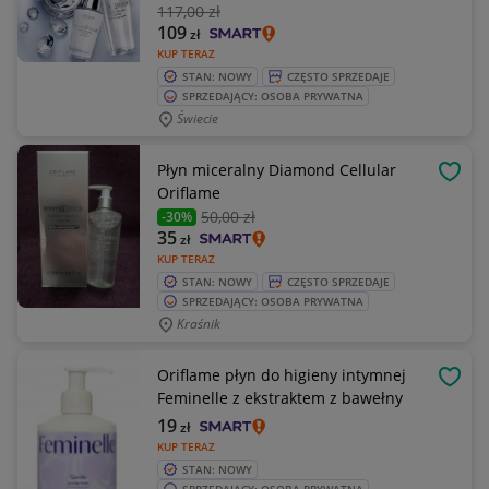
117
,00 zł
109
zł
KUP TERAZ
STAN: NOWY
CZĘSTO SPRZEDAJE
SPRZEDAJĄCY: OSOBA PRYWATNA
Świecie
Płyn miceralny Diamond Cellular
OBSE
Oriflame
50
,00 zł
-30%
35
zł
KUP TERAZ
STAN: NOWY
CZĘSTO SPRZEDAJE
SPRZEDAJĄCY: OSOBA PRYWATNA
Kraśnik
Oriflame płyn do higieny intymnej
OBSE
Feminelle z ekstraktem z bawełny
19
zł
KUP TERAZ
STAN: NOWY