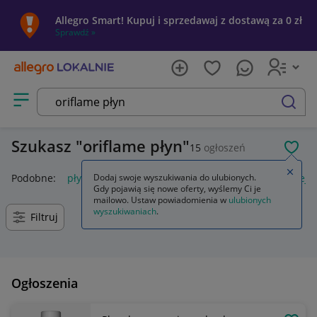
Allegro Smart! Kupuj i sprzedawaj z dostawą za 0 zł
Sprawdź »
Otwórz menu z kategoriami
szukaj
Szukasz
oriflame płyn
15
ogłoszeń
POL
Zamkn
Podobne:
płyn micelarny oriflame
Dodaj swoje wyszukiwania do ulubionych.
płyn do higieny intymnej o
Gdy pojawią się nowe oferty, wyślemy Ci je
mailowo. Ustaw powiadomienia w
ulubionych
wyszukiwaniach
.
Filtruj
Ogłoszenia