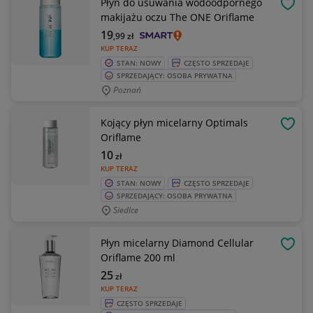
Płyn do usuwania wodoodpornego
OBSE
makijażu oczu The ONE Oriflame
19
,99
zł
KUP TERAZ
STAN: NOWY
CZĘSTO SPRZEDAJE
SPRZEDAJĄCY: OSOBA PRYWATNA
Poznań
Kojący płyn micelarny Optimals
OBSE
Oriflame
10
zł
KUP TERAZ
STAN: NOWY
CZĘSTO SPRZEDAJE
SPRZEDAJĄCY: OSOBA PRYWATNA
Siedlce
Płyn micelarny Diamond Cellular
OBSE
Oriflame 200 ml
25
zł
KUP TERAZ
CZĘSTO SPRZEDAJE