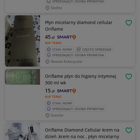
SPRZEDAJĄCY: OSOBA PRYWATNA
Siedlce
Płyn micelarny diamond cellular
OBSE
Oriflame
45
zł
KUP TERAZ
STAN: NOWY
CZĘSTO SPRZEDAJE
SPRZEDAJĄCY: OSOBA PRYWATNA
Nawsie Kołaczyckie
Oriflame płyn do higieny intymnej
OBSE
300 ml wk
15
zł
KUP TERAZ
STAN: NOWY
SPRZEDAJĄCY: OSOBA PRYWATNA
Sosnów
Oriflame Diamond Cellular krem na
OBSE
dzień ,krem na noc , płyn micelarny