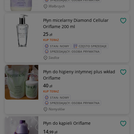
SPRZEDAJĄCY: OSOBA PRYWATNA
Wałbrzych
Płyn micelarny Diamond Cellular
OBSE
Oriflame 200 ml
25
zł
KUP TERAZ
STAN: NOWY
CZĘSTO SPRZEDAJE
SPRZEDAJĄCY: OSOBA PRYWATNA
Siedlce
Płyn do higieny intymnej plus wkład
OBSE
Oriflame
40
zł
KUP TERAZ
STAN: NOWY
SPRZEDAJĄCY: OSOBA PRYWATNA
Namysłów
Płyn do kąpieli Oriflame
OBSE
14
,99
zł