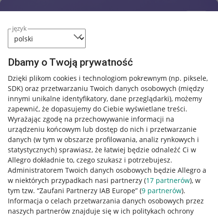
język
Dbamy o Twoją prywatność
Dzięki plikom cookies i technologiom pokrewnym
(np. piksele,
SDK)
oraz przetwarzaniu Twoich danych osobowych
(między
innymi unikalne identyfikatory, dane przeglądarki)
, możemy
zapewnić, że dopasujemy do Ciebie wyświetlane treści.
Wyrażając zgodę na przechowywanie informacji na
urządzeniu końcowym lub dostęp do nich i przetwarzanie
danych (w tym w obszarze profilowania, analiz rynkowych i
statystycznych) sprawiasz, że łatwiej będzie odnaleźć Ci w
Allegro dokładnie to, czego szukasz i potrzebujesz.
Administratorem Twoich danych osobowych będzie Allegro a
w niektórych przypadkach nasi partnerzy (
17
partnerów
), w
tym tzw. “Zaufani Partnerzy IAB Europe” (
9
partnerów
).
Przydatne informacje
Informacja o celach przetwarzania danych osobowych przez
naszych partnerów znajduje się w ich politykach ochrony