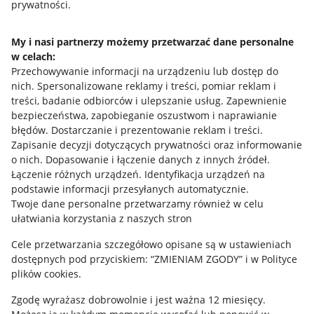
prywatności.
Jak to działa
Napisz do nas
My i nasi partnerzy możemy przetwarzać dane personalne
w celach:
Allegro Gadane dla sprzedających
Przechowywanie informacji na urządzeniu lub dostęp do
Allegro Gadane dla kupujących
nich
.
Spersonalizowane reklamy i treści, pomiar reklam i
treści, badanie odbiorców i ulepszanie usług
.
Zapewnienie
Mapa miejscowości
bezpieczeństwa, zapobieganie oszustwom i naprawianie
błędów
.
Dostarczanie i prezentowanie reklam i treści
.
Informacje prawne
Zapisanie decyzji dotyczących prywatności oraz informowanie
o nich
.
Dopasowanie i łączenie danych z innych źródeł
.
Regulamin
Łączenie różnych urządzeń
.
Identyfikacja urządzeń na
podstawie informacji przesyłanych automatycznie
.
Polityka plików "cookies"
Twoje dane personalne przetwarzamy również w celu
ułatwiania korzystania z naszych stron
Ustawienia plików "cookies"
Cele przetwarzania szczegółowo opisane są w ustawieniach
Udostępnianie lokalizacji
dostępnych pod przyciskiem: “ZMIENIAM ZGODY” i w Polityce
Informacje dla Aktu o Usługach Cyfrowych
plików cookies.
Zgodę wyrażasz dobrowolnie i jest ważna 12 miesięcy.
Pobierz aplikację