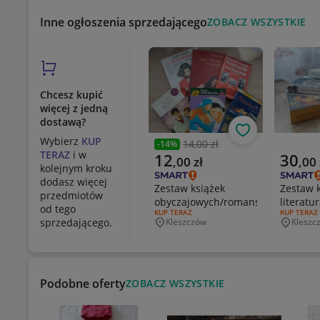
Inne ogłoszenia sprzedającego
ZOBACZ WSZYSTKIE
Chcesz kupić
więcej z jedną
dostawą?
Obserwuj
Wybierz
KUP
14,00 zł
-
14
%
Poprzednia cena
TERAZ
i w
Aktualna cena
Aktualn
12
30
,
00
zł
,
00
kolejnym kroku
dodasz więcej
Zestaw książek
Zestaw 
przedmiotów
obyczajowych/romans
literatu
od tego
RODZAJ OFERTY:
KUP TERAZ
RODZAJ OF
KUP TERAZ
sprzedającego.
Kleszczów
Kleszc
Miejscowość
Miejsco
Podobne oferty
ZOBACZ WSZYSTKIE