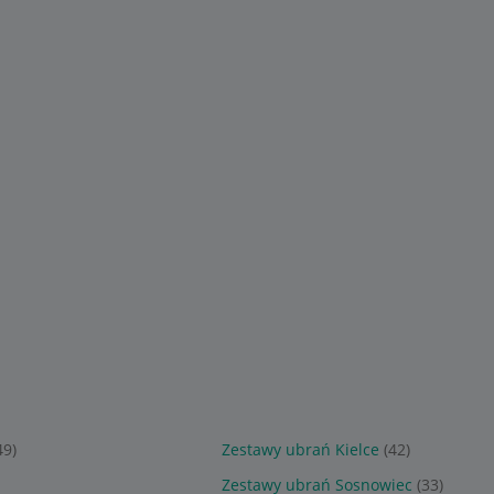
88,20 zł
53
,
18
zł
83
,
79
zł
IKI koszulka
Komplet MUŚLINOWY d
Komplet na lato dla
chłopca
chłopca 92 letni zestaw
chłopca chłopiec szorty na
EY 2 PAK 68
KOSZULKA + SPODENKI
szelkach t-shirt LATO 80
NIEBIESKI
miś
Sponsorowane
Sponsorowane
49)
Zestawy ubrań Kielce
(42)
Zestawy ubrań Sosnowiec
(33)