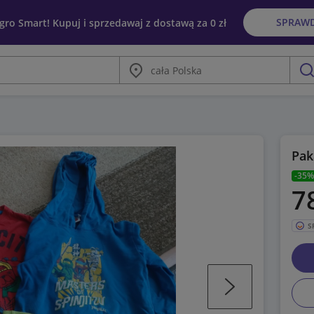
SPRAW
egro Smart! Kupuj i sprzedawaj z dostawą za 0 zł
Miasto
szu
Pak
-35%
7
S