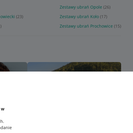
Zestawy ubrań Opole
(26)
owiecki
(23)
Zestawy ubrań Koło
(17)
)
Zestawy ubrań Prochowice
(15)
e w
ch
.
adanie