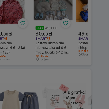
Obserwuj
Obserwuj
45,00 zł
-
33
%
Poprzednia cena
alna cena
Aktualna cena
Aktualna cena
0
30
49
,
00
zł
,
00
zł
,
00
zł
nia dla
Zestaw ubrań dla
Zestaw ubrań dla
wczynki 6 - 8 lat
niemowlaka od 0-6
chłopca 98
RODZAJ OFERTY:
KUP TERAZ
 - 128)
m-cy, buciki 6-12 m-
Sosnowiec
Miejscowość
J OFERTY:
ERAZ
RODZAJ OFERTY:
KUP TERAZ
cy
sownica
Bydgoszcz
jscowość
Miejscowość