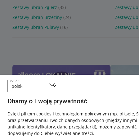
Zestawy ubrań Zgierz
(33)
Zestawy ub
Zestawy ubrań Brzeziny
(24)
Zestawy ub
Zestawy ubrań Puławy
(16)
Zestawy ub
język
Dbamy o Twoją prywatność
Dzięki plikom cookies i technologiom pokrewnym
(np. piksele, 
oraz przetwarzaniu Twoich danych osobowych
(między innymi
unikalne identyfikatory, dane przeglądarki)
, możemy zapewnić, 
dopasujemy do Ciebie wyświetlane treści.