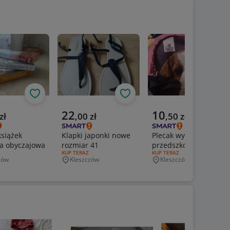
Obserwuj
Obserwuj
Obs
a cena
Aktualna cena
Aktualna cena
22
10
zł
,
00
zł
,
50
zł
książek
Klapki japonki nowe
Plecak wycieczkowy
ra obyczajowa
rozmiar 41
przedszkolny
ERTY:
RODZAJ OFERTY:
KUP TERAZ
RODZAJ OFERTY:
KUP TERAZ
zów
Kleszczów
Kleszczów
wość
Miejscowość
Miejscowość