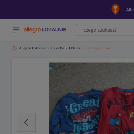
All
Otwórz menu z kategoriami
Allegro Lokalnie
Dziecko
Odzież
Zestawy ubrań