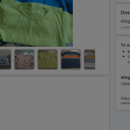
Dos
Alle
z pak
To o
M
S
o
Alle
100% 
Odpow
całoś