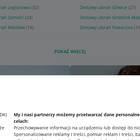
rań Legionowo
(32)
Zestawy ubrań Gliwice
(27)
rań Zamość
(24)
Zestawy ubrań Grodzisk Maz
rań Mikołów
(16)
Zestawy ubrań Piaseczno
(16
POKAŻ WIĘCEJ
SDK)
My i nasi partnerzy możemy przetwarzać dane personaln
celach:
że
Przechowywanie informacji na urządzeniu lub dostęp do ni
Spersonalizowane reklamy i treści, pomiar reklam i treści, b