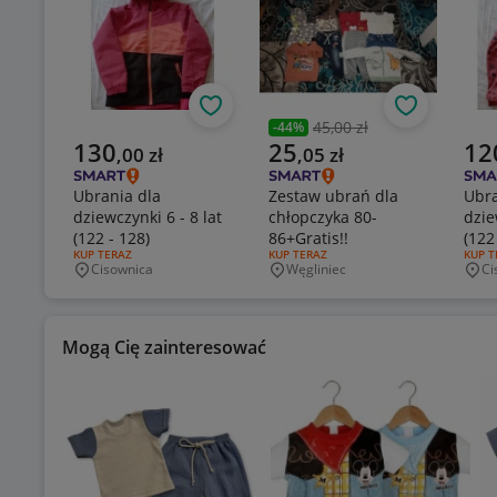
Obserwuj
Obserwuj
45,00 zł
-
44
%
Poprzednia cena
Aktualna cena
Aktualna cena
Aktu
130
25
12
,
00
zł
,
05
zł
Ubrania dla
Zestaw ubrań dla
Ubra
dziewczynki 6 - 8 lat
chłopczyka 80-
dzie
(122 - 128)
86+Gratis!!
(122
RODZAJ OFERTY:
KUP TERAZ
RODZAJ OFERTY:
KUP TERAZ
RODZA
KUP T
Cisownica
Węgliniec
Ci
Miejscowość
Miejscowość
Mie
Mogą Cię zainteresować