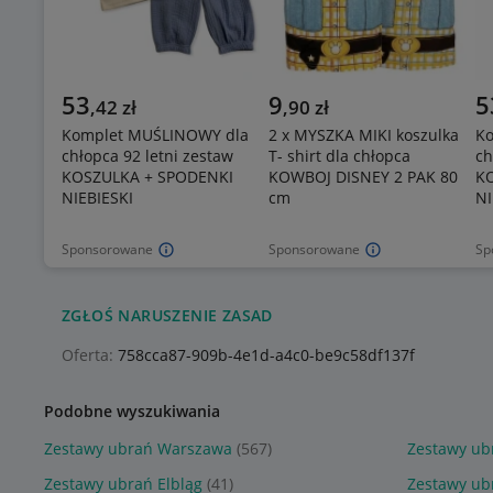
53
9
5
,
42
zł
,
90
zł
Komplet MUŚLINOWY dla
2 x MYSZKA MIKI koszulka
K
chłopca 92 letni zestaw
T- shirt dla chłopca
ch
KOSZULKA + SPODENKI
KOWBOJ DISNEY 2 PAK 80
K
NIEBIESKI
cm
NI
Sponsorowane
Sponsorowane
Sp
ZGŁOŚ NARUSZENIE ZASAD
Oferta:
758cca87-909b-4e1d-a4c0-be9c58df137f
Podobne wyszukiwania
Zestawy ubrań Warszawa
(567)
Zestawy ub
Zestawy ubrań Elbląg
(41)
Zestawy ubr