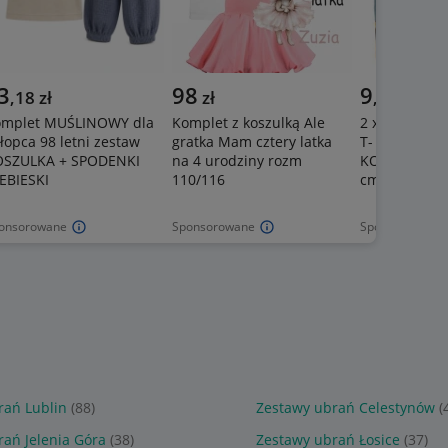
3
98
9
,
18
zł
zł
,
90
zł
omplet MUŚLINOWY dla
Komplet z koszulką Ale
2 x MYSZKA M
łopca 98 letni zestaw
gratka Mam cztery latka
T- shirt dla 
OSZULKA + SPODENKI
na 4 urodziny rozm
KOWBOJ DISN
EBIESKI
110/116
cm
onsorowane
Sponsorowane
Sponsorowane
rań Lublin
(88)
Zestawy ubrań Celestynów
(
ań Jelenia Góra
(38)
Zestawy ubrań Łosice
(37)