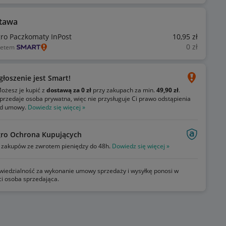
tawa
gro Paczkomaty InPost
10
,95
zł
0
zł
ietem
głoszenie jest Smart!
ożesz je kupić z
dostawą za 0 zł
przy zakupach za min.
49,90 zł
.
przedaje osoba prywatna, więc nie przysługuje Ci prawo odstąpienia
d umowy.
Dowiedz się więcej »
gro Ochrona Kupujących
zakupów ze zwrotem pieniędzy do 48h.
Dowiedz się więcej »
iedzialność za wykonanie umowy sprzedaży i wysyłkę ponosi w
ci osoba sprzedająca.