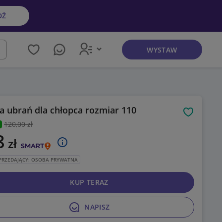
DŹ
WYSTAW
kaj
a ubrań dla chłopca rozmiar 110
Obserwuj
120
,00 zł
8
zł
PRZEDAJĄCY: OSOBA PRYWATNA
KUP TERAZ
NAPISZ