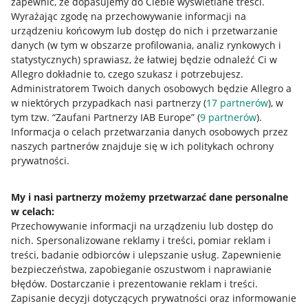
zapewnić, że dopasujemy do Ciebie wyświetlane treści.
Napisz do nas
Wyrażając zgodę na przechowywanie informacji na
urządzeniu końcowym lub dostęp do nich i przetwarzanie
Allegro Gadane dla sprzedających
danych (w tym w obszarze profilowania, analiz rynkowych i
statystycznych) sprawiasz, że łatwiej będzie odnaleźć Ci w
Allegro Gadane dla kupujących
Allegro dokładnie to, czego szukasz i potrzebujesz.
Administratorem Twoich danych osobowych będzie Allegro a
Mapa miejscowości
w niektórych przypadkach nasi partnerzy (
17
partnerów
), w
tym tzw. “Zaufani Partnerzy IAB Europe” (
9
partnerów
).
Informacje prawne
Informacja o celach przetwarzania danych osobowych przez
naszych partnerów znajduje się w ich politykach ochrony
Regulamin
prywatności.
Polityka plików "cookies"
My i nasi partnerzy możemy przetwarzać dane personalne
Ustawienia plików "cookies"
w celach:
Udostępnianie lokalizacji
Przechowywanie informacji na urządzeniu lub dostęp do
nich
.
Spersonalizowane reklamy i treści, pomiar reklam i
Informacje dla Aktu o Usługach Cyfrowych
treści, badanie odbiorców i ulepszanie usług
.
Zapewnienie
bezpieczeństwa, zapobieganie oszustwom i naprawianie
Pobierz aplikację
błędów
.
Dostarczanie i prezentowanie reklam i treści
.
Zapisanie decyzji dotyczących prywatności oraz informowanie