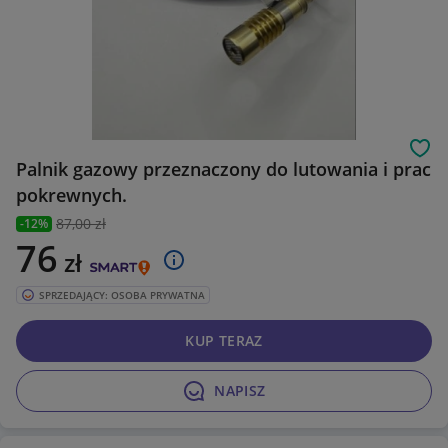
Obs
Palnik gazowy przeznaczony do lutowania i prac
pokrewnych.
87
,00 zł
-12%
76
zł
SPRZEDAJĄCY: OSOBA PRYWATNA
KUP TERAZ
NAPISZ