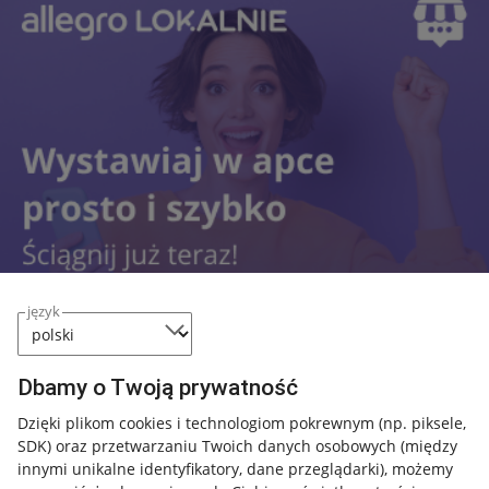
język
Dbamy o Twoją prywatność
Dzięki plikom cookies i technologiom pokrewnym
(np. piksele,
Przydatne informacje
SDK)
oraz przetwarzaniu Twoich danych osobowych
(między
innymi unikalne identyfikatory, dane przeglądarki)
, możemy
Jak to działa