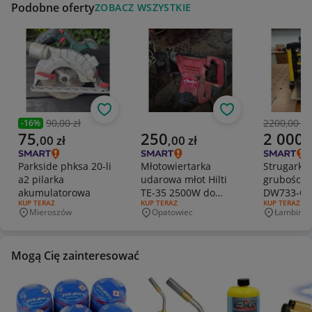
Podobne oferty
ZOBACZ WSZYSTKIE
Obserwuj
Obserwuj
90,00 zł
2200,00 zł
-
16
%
Poprzednia cena
Poprzedni
Aktualna cena
Aktualna cena
Aktualna 
75
250
2 000
,
00
zł
,
00
zł
,
Parkside phksa 20-li
Młotowiertarka
Strugarko-
a2 pilarka
udarowa młot Hilti
grubośció
akumulatorowa
TE-35 2500W do
DW733-QS
RODZAJ OFERTY:
KUP TERAZ
RODZAJ OFERTY:
KUP TERAZ
RODZAJ OFERT
KUP TERAZ
kucia SDS
Mieroszów
Opatowiec
Łambinow
Miejscowość
Miejscowość
Miejscowo
Mogą Cię zainteresować