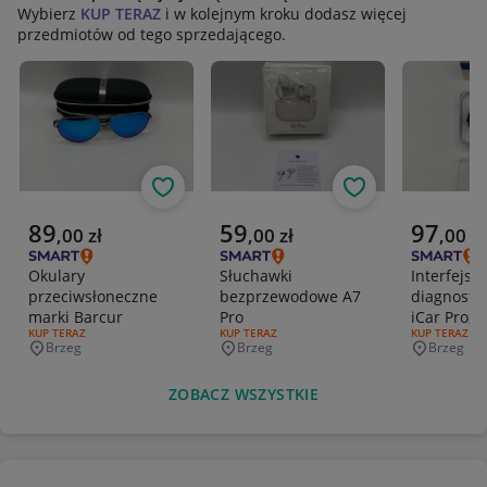
Wybierz
KUP TERAZ
i w kolejnym kroku dodasz więcej
przedmiotów od tego sprzedającego.
Obserwuj
Obserwuj
Aktualna cena
Aktualna cena
Aktualna 
89
59
97
,
00
zł
,
00
zł
,
00
zł
Okulary
Słuchawki
Interfejs
przeciwsłoneczne
bezprzewodowe A7
diagnosty
marki Barcur
Pro
iCar Pro,
RODZAJ OFERTY:
KUP TERAZ
RODZAJ OFERTY:
KUP TERAZ
RODZAJ OFERT
KUP TERAZ
Brzeg
Brzeg
Brzeg
Miejscowość
Miejscowość
Miejscowo
ZOBACZ WSZYSTKIE