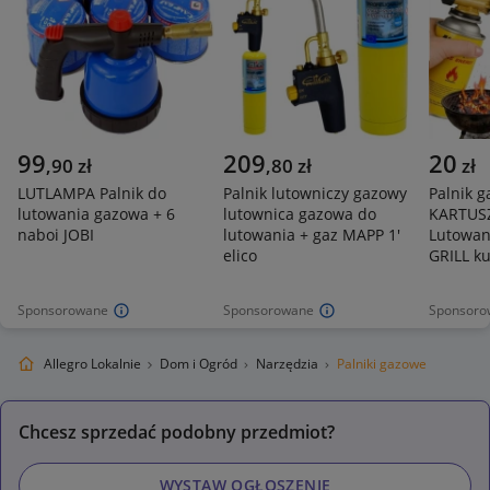
99
209
20
,
90
zł
,
80
zł
zł
LUTLAMPA Palnik do
Palnik lutowniczy gazowy
Palnik 
lutowania gazowa + 6
lutownica gazowa do
KARTUSZ
naboi JOBI
lutowania + gaz MAPP 1'
Lutowan
elico
GRILL k
Sponsorowane
Sponsorowane
Sponsoro
Allegro Lokalnie
Dom i Ogród
Narzędzia
Palniki gazowe
Chcesz sprzedać podobny przedmiot?
WYSTAW OGŁOSZENIE