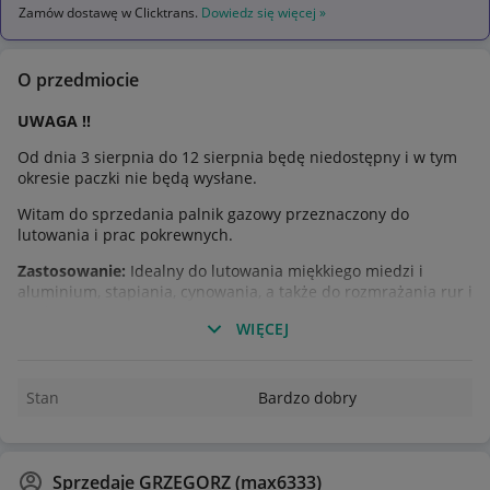
Zamów dostawę w Clicktrans.
Dowiedz się więcej »
O przedmiocie
UWAGA !!
Od dnia 3 sierpnia do 12 sierpnia będę niedostępny i w tym
okresie paczki nie będą wysłane.
Witam do sprzedania palnik gazowy przeznaczony do
lutowania i prac pokrewnych.
Zastosowanie:
Idealny do lutowania miękkiego miedzi i
aluminium, stapiania, cynowania, a także do rozmrażania rur i
opalania.
WIĘCEJ
Rodzaj gazu:
Palnik jest zazwyczaj zasilany gazem płynnym,
takim jak propan lub mieszanka propan-butan.
Nowy
Stan
Bardzo dobry
Polecam
Sprzedaje
GRZEGORZ (max6333)