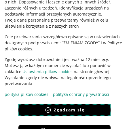
o nich
.
Dopasowanie i łączenie danych z innych źródeł
.
Łączenie różnych urządzeń
.
Identyfikacja urządzeń na
podstawie informacji przesyłanych automatycznie
.
Twoje dane personalne przetwarzamy również w celu
ułatwiania korzystania z naszych stron
Cele przetwarzania szczegółowo opisane są w ustawieniach
dostępnych pod przyciskiem: “ZMIENIAM ZGODY” i w Polityce
plików cookies.
Zgodę wyrażasz dobrowolnie i jest ważna 12 miesięcy.
Korzystanie z serwisu oznacza akceptację
regulaminu
.
Możesz ją w każdym momencie wycofać lub ponowić w
zakładce
Ustawienia plików cookies
na stronie głównej.
Wycofanie zgody nie wpływa na legalność uprzedniego
przetwarzania.
polityka plików cookies
polityka ochrony prywatności
Zgadzam się