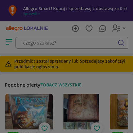
Allegro Smart! Kupuj i sprzedawaj z dostawą za 0 zł
Sprawdź »
Otwórz menu z kategoriami
szukaj
Przedmiot został sprzedany lub Sprzedający zakończył
publikację ogłoszenia.
Podobne oferty
ZOBACZ WSZYSTKIE
Obserwuj
Obserwuj