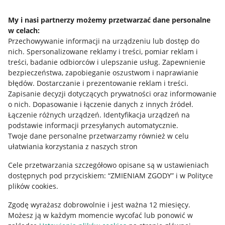
Napisz do nas
My i nasi partnerzy możemy przetwarzać dane personalne
Allegro Gadane dla sprzedających
w celach:
Przechowywanie informacji na urządzeniu lub dostęp do
Allegro Gadane dla kupujących
nich
.
Spersonalizowane reklamy i treści, pomiar reklam i
treści, badanie odbiorców i ulepszanie usług
.
Zapewnienie
Mapa miejscowości
bezpieczeństwa, zapobieganie oszustwom i naprawianie
błędów
.
Dostarczanie i prezentowanie reklam i treści
.
Informacje prawne
Zapisanie decyzji dotyczących prywatności oraz informowanie
o nich
.
Dopasowanie i łączenie danych z innych źródeł
.
Regulamin
Łączenie różnych urządzeń
.
Identyfikacja urządzeń na
podstawie informacji przesyłanych automatycznie
.
Polityka plików "cookies"
Twoje dane personalne przetwarzamy również w celu
ułatwiania korzystania z naszych stron
Ustawienia plików "cookies"
Cele przetwarzania szczegółowo opisane są w ustawieniach
Udostępnianie lokalizacji
dostępnych pod przyciskiem: “ZMIENIAM ZGODY” i w Polityce
Informacje dla Aktu o Usługach Cyfrowych
plików cookies.
Zgodę wyrażasz dobrowolnie i jest ważna 12 miesięcy.
Pobierz aplikację
Możesz ją w każdym momencie wycofać lub ponowić w