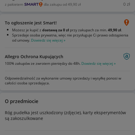
0
zł
z pakietem
dla zakupu od 49,90 zł
To ogłoszenie jest Smart!
Możesz je kupić z
dostawą za 0 zł
przy zakupach za min.
49,90 zł
.
Sprzedaje osoba prywatna, więc nie przysługuje Ci prawo odstąpienia
od umowy.
Dowiedz się więcej »
Allegro Ochrona Kupujących
100% zakupów ze zwrotem pieniędzy do 48h.
Dowiedz się więcej »
Odpowiedzialność za wykonanie umowy sprzedaży i wysyłkę ponosi w
całości osoba sprzedająca.
O przedmiocie
Róg pudełka jest uszkodzony (zdjęcie), karty eksperymentów
są zakoszulkowane