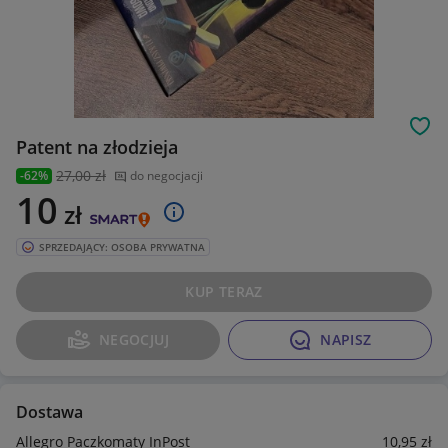
Obs
Patent na złodzieja
27
,00 zł
-62%
do negocjacji
10
zł
SPRZEDAJĄCY: OSOBA PRYWATNA
KUP TERAZ
NEGOCJUJ
NAPISZ
Dostawa
Allegro Paczkomaty InPost
10
,95
zł