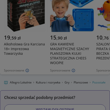
19
15
10
,
59
zł
,
90
zł
,
76
Alkoholowa Gra Karciana
GRA KAMIENIE
SZALONY
18+ Imprezowa
MAGNETYCZNE SZACHY
PIRATA 
Towarzyska
PLANSZOWA KULKI
BECZKA 
STRATEGICZNA CHEES
PREZEN
WOOPIE
Sponsorowane
Sponsorowane
Sponsoro
Allegro Lokalnie
Kultura i rozrywka
Gry
Planszowe
Pozostałe
Chcesz sprzedać podobny przedmiot?
WYSTAW OGŁOSZENIE