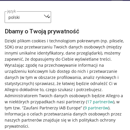
język
Dbamy o Twoją prywatność
Dzięki plikom cookies i technologiom pokrewnym
(np. piksele,
SDK)
oraz przetwarzaniu Twoich danych osobowych
(między
innymi unikalne identyfikatory, dane przeglądarki)
, możemy
zapewnić, że dopasujemy do Ciebie wyświetlane treści.
Wyrażając zgodę na przechowywanie informacji na
urządzeniu końcowym lub dostęp do nich i przetwarzanie
danych (w tym w obszarze profilowania, analiz rynkowych i
statystycznych) sprawiasz, że łatwiej będzie odnaleźć Ci w
Allegro dokładnie to, czego szukasz i potrzebujesz.
Administratorem Twoich danych osobowych będzie Allegro a
w niektórych przypadkach nasi partnerzy (
17
partnerów
), w
tym tzw. “Zaufani Partnerzy IAB Europe” (
9
partnerów
).
Przydatne informacje
Informacja o celach przetwarzania danych osobowych przez
naszych partnerów znajduje się w ich politykach ochrony
prywatności.
Jak to działa