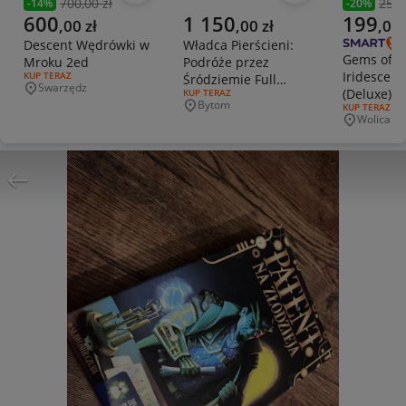
700,00 zł
250,
-
14
%
-
20
%
Poprzednia cena
Poprzedni
Aktualna cena
Aktualna cena
Aktualna 
600
1 150
199
,
00
zł
,
00
zł
,
00
Descent Wędrówki w
Władca Pierścieni:
Gems of Ir
Mroku 2ed
Podróże przez
Iridescent
RODZAJ OFERTY:
KUP TERAZ
Śródziemie Full
Swarzędz
(Deluxe) + 
Miejscowość
RODZAJ OFERTY:
KUP TERAZ
Wersja - OKAZJA!
Bytom
RODZAJ OFERT
KUP TERAZ
Iridescia
Miejscowość
Wolica
Miejscowo