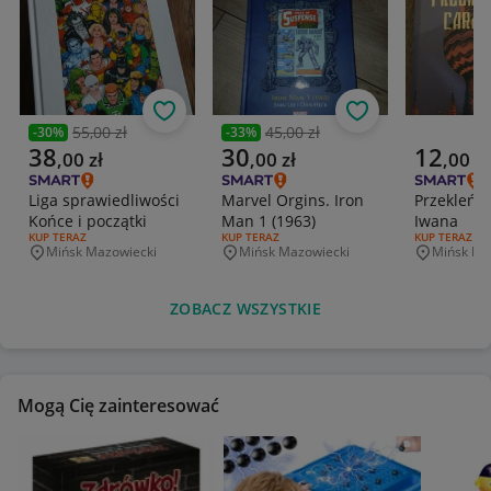
Obserwuj
Obserwuj
55,00 zł
45,00 zł
-
30
%
-
33
%
Poprzednia cena
Poprzednia cena
Aktualna cena
Aktualna cena
Aktualna 
38
30
12
,
00
zł
,
00
zł
,
00
zł
Liga sprawiedliwości
Marvel Orgins. Iron
Przekleńs
Końce i początki
Man 1 (1963)
Iwana
RODZAJ OFERTY:
KUP TERAZ
RODZAJ OFERTY:
KUP TERAZ
RODZAJ OFERT
KUP TERAZ
Mińsk Mazowiecki
Mińsk Mazowiecki
Mińsk Ma
Miejscowość
Miejscowość
Miejscowo
ZOBACZ WSZYSTKIE
Mogą Cię zainteresować