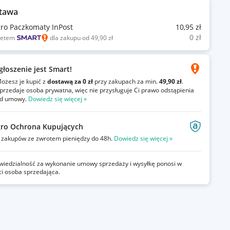
tawa
gro Paczkomaty InPost
10
,95
zł
0
zł
ietem
dla zakupu od 49,90 zł
głoszenie jest Smart!
ożesz je kupić z
dostawą za 0 zł
przy zakupach za min.
49,90 zł
.
przedaje osoba prywatna, więc nie przysługuje Ci prawo odstąpienia
d umowy.
Dowiedz się więcej »
gro Ochrona Kupujących
zakupów ze zwrotem pieniędzy do 48h.
Dowiedz się więcej »
iedzialność za wykonanie umowy sprzedaży i wysyłkę ponosi w
ci osoba sprzedająca.