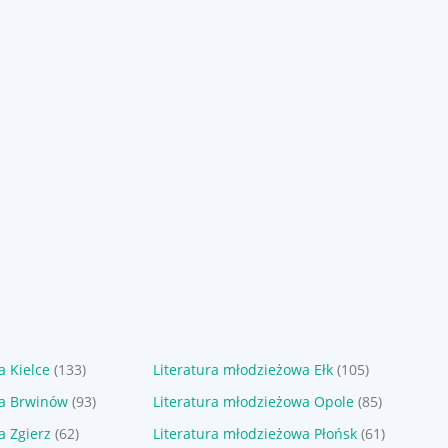
93
66
,
08
zł
,
44
zł
 The
Pakiet Fala + Susza +
Pakiet Opowieści z Narn
me Tom 2
Niebo Maria Krasowska
Tomy 1-7 C. S. Lewis
n Barnes
Sponsorowane
Sponsorowane
a Kielce
(133)
Literatura młodzieżowa Ełk
(105)
wa Brwinów
(93)
Literatura młodzieżowa Opole
(85)
a Zgierz
(62)
Literatura młodzieżowa Płońsk
(61)