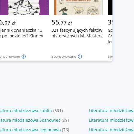
6
55
35
,
07
zł
,
77
zł
,
64
zł
iennik cwaniaczka 13
321 fascynujących faktów
Godni rywale
k po lodzie Jeff Kinney
historycznych M. Masters
Grandest Ga
Jennifer Lyn
onsorowane
Sponsorowane
Sponsorowane
ratura młodzieżowa Lublin
(691)
Literatura młodzieżow
ratura młodzieżowa Sosnowiec
(99)
Literatura młodzieżo
ratura młodzieżowa Legionowo
(76)
Literatura młodzieżow