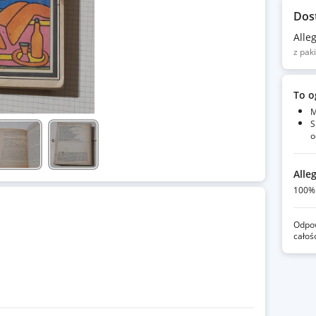
Dos
Alle
z pak
To o
M
S
o
Alle
100% 
Odpow
całoś