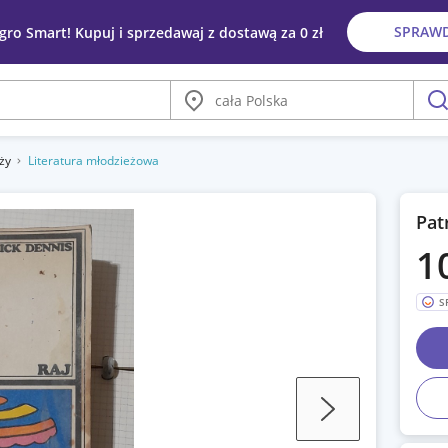
SPRAW
egro Smart! Kupuj i sprzedawaj z dostawą za 0 zł
Miasto
szu
eży
Literatura młodzieżowa
Pat
1
S