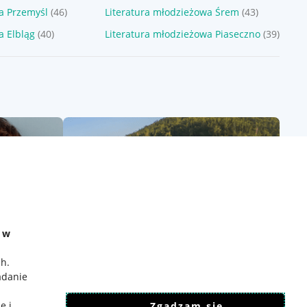
a Przemyśl
(46)
Literatura młodzieżowa Śrem
(43)
a Elbląg
(40)
Literatura młodzieżowa Piaseczno
(39)
e w
ch
.
adanie
e i
Zgadzam się