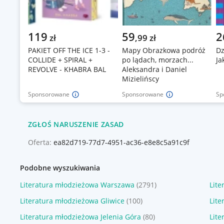
119
59
2
zł
,
99
zł
PAKIET OFF THE ICE 1-3 -
Mapy Obrazkowa podróż
Dz
COLLIDE + SPIRAL +
po lądach, morzach...
Ja
REVOLVE - KHABRA BAL
Aleksandra i Daniel
Mizielińscy
Sponsorowane
Sponsorowane
Sp
ZGŁOŚ NARUSZENIE ZASAD
Oferta:
ea82d719-77d7-4951-ac36-e8e8c5a91c9f
Podobne wyszukiwania
Literatura młodzieżowa Warszawa
(2791)
Lite
Literatura młodzieżowa Gliwice
(100)
Lite
Literatura młodzieżowa Jelenia Góra
(80)
Lite