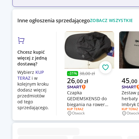
Inne ogłoszenia sprzedającego
ZOBACZ WSZYSTKIE
Chcesz kupić
więcej z jedną
dostawą?
Obserwuj
Wybierz
KUP
38,00 zł
-
31
%
Poprzednia cena
TERAZ
i w
Aktualna cena
Aktualn
26
45
,
00
zł
,
00
kolejnym kroku
dodasz więcej
Czapka
Zestaw 
przedmiotów
GEDIEMSKENSD do
herbaty 
od tego
biegania na rower
Imbryk 
sprzedającego.
RODZAJ OFERTY:
KUP TERAZ
RODZAJ OF
KUP TERAZ
NOWA
Otwock
Otwoc
Miejscowość
Miejsco