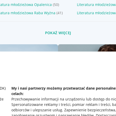
ratura młodzieżowa Opalenica
(50)
Literatura młodzieżow
eratura młodzieżowa Raba Wyżna
(41)
Literatura młodzieżow
POKAŻ WIĘCEJ
SDK)
My i nasi partnerzy możemy przetwarzać dane personaln
celach:
że
Przechowywanie informacji na urządzeniu lub dostęp do ni
Spersonalizowane reklamy i treści, pomiar reklam i treści, b
odbiorców i ulepszanie usług
.
Zapewnienie bezpieczeństwa,
zapobieganie oszustwom i naprawianie błędów
.
Dostarczani