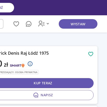
DŹ
WYSTAW
kaj
rick Denis Raj Łódź 1975
Obserwuj
0
zł
PRZEDAJĄCY: OSOBA PRYWATNA
KUP TERAZ
NAPISZ