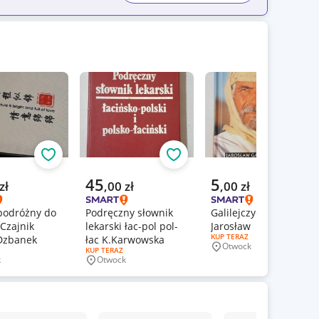
Obserwuj
Obserwuj
Obs
a cena
Aktualna cena
Aktualna cena
45
5
zł
,
00
zł
,
00
zł
podróżny do
Podręczny słownik
Galilejczycy Gałuszka
Czajnik
lekarski łac-pol pol-
Jarosław
RODZAJ OFERTY:
KUP TERAZ
Dzbanek
łac K.Karwowska
Otwock
Miejscowość
ERTY:
RODZAJ OFERTY:
KUP TERAZ
k
Otwock
wość
Miejscowość