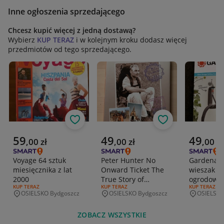
Inne ogłoszenia sprzedającego
Chcesz kupić więcej z jedną dostawą?
Wybierz
KUP TERAZ
i w kolejnym kroku dodasz więcej
przedmiotów od tego sprzedającego.
Obserwuj
Obserwuj
Aktualna cena
Aktualna cena
Aktualna 
59
49
49
,
00
zł
,
00
zł
,
00
zł
Voyage 64 sztuk
Peter Hunter No
Gardena T
miesięcznika z lat
Onward Ticket The
wieszak n
2000
True Story of
ogrodowy
RODZAJ OFERTY:
KUP TERAZ
RODZAJ OFERTY:
KUP TERAZ
RODZAJ OFERT
KUP TERAZ
Hunter's Journey
OSIELSKO Bydgoszcz
OSIELSKO Bydgoszcz
OSIELSKO
Miejscowość
Miejscowość
Miejscowo
ZOBACZ WSZYSTKIE