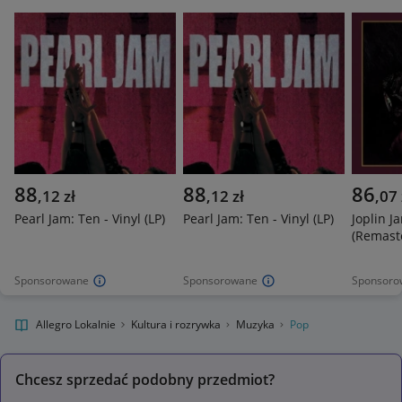
88
88
86
,
12
zł
,
12
zł
,
07
Pearl Jam: Ten - Vinyl (LP)
Pearl Jam: Ten - Vinyl (LP)
Joplin Ja
(Remaste
Sponsorowane
Sponsorowane
Sponsoro
Allegro Lokalnie
Kultura i rozrywka
Muzyka
Pop
Chcesz sprzedać podobny przedmiot?