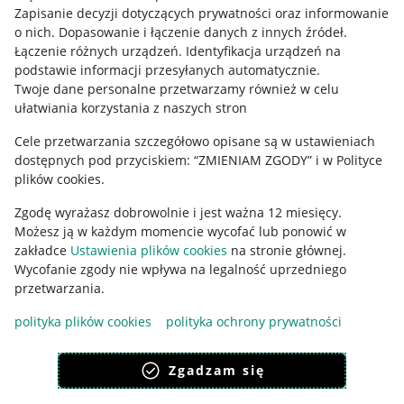
Zapisanie decyzji dotyczących prywatności oraz informowanie
o nich
.
Dopasowanie i łączenie danych z innych źródeł
.
Łączenie różnych urządzeń
.
Identyfikacja urządzeń na
podstawie informacji przesyłanych automatycznie
.
Twoje dane personalne przetwarzamy również w celu
ułatwiania korzystania z naszych stron
Cele przetwarzania szczegółowo opisane są w ustawieniach
dostępnych pod przyciskiem: “ZMIENIAM ZGODY” i w Polityce
plików cookies.
Zgodę wyrażasz dobrowolnie i jest ważna 12 miesięcy.
Korzystanie z serwisu oznacza akceptację
regulaminu
.
Możesz ją w każdym momencie wycofać lub ponowić w
zakładce
Ustawienia plików cookies
na stronie głównej.
Wycofanie zgody nie wpływa na legalność uprzedniego
przetwarzania.
polityka plików cookies
polityka ochrony prywatności
Zgadzam się