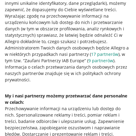
innymi unikalne identyfikatory, dane przeglądarki)
, możemy
Jak to działa
zapewnić, że dopasujemy do Ciebie wyświetlane treści.
Napisz do nas
Wyrażając zgodę na przechowywanie informacji na
urządzeniu końcowym lub dostęp do nich i przetwarzanie
Allegro Gadane dla sprzedających
danych (w tym w obszarze profilowania, analiz rynkowych i
statystycznych) sprawiasz, że łatwiej będzie odnaleźć Ci w
Allegro Gadane dla kupujących
Allegro dokładnie to, czego szukasz i potrzebujesz.
Administratorem Twoich danych osobowych będzie Allegro a
Mapa miejscowości
w niektórych przypadkach nasi partnerzy (
17
partnerów
), w
tym tzw. “Zaufani Partnerzy IAB Europe” (
9
partnerów
).
Informacje prawne
Informacja o celach przetwarzania danych osobowych przez
naszych partnerów znajduje się w ich politykach ochrony
Regulamin
prywatności.
Polityka plików "cookies"
My i nasi partnerzy możemy przetwarzać dane personalne
Ustawienia plików "cookies"
w celach:
Udostępnianie lokalizacji
Przechowywanie informacji na urządzeniu lub dostęp do
nich
.
Spersonalizowane reklamy i treści, pomiar reklam i
Informacje dla Aktu o Usługach Cyfrowych
treści, badanie odbiorców i ulepszanie usług
.
Zapewnienie
bezpieczeństwa, zapobieganie oszustwom i naprawianie
Pobierz aplikację
błędów
.
Dostarczanie i prezentowanie reklam i treści
.