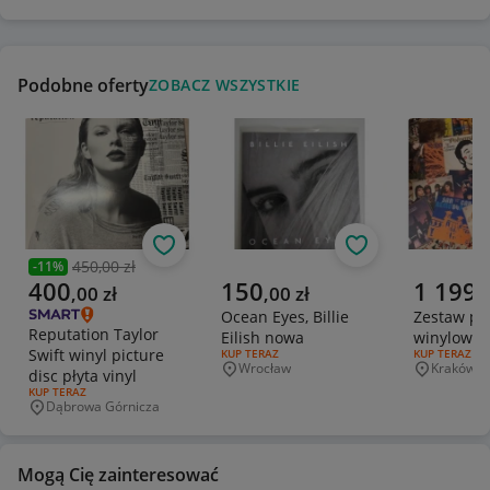
Podobne oferty
ZOBACZ WSZYSTKIE
Obserwuj
Obserwuj
450,00 zł
-
11
%
Poprzednia cena
Aktualna cena
Aktualna cena
Aktualna 
400
150
1 199
,
00
zł
,
00
zł
,
Ocean Eyes, Billie
Zestaw po
Reputation Taylor
Eilish nowa
winylowyc
Swift winyl picture
RODZAJ OFERTY:
KUP TERAZ
RODZAJ OFERT
KUP TERAZ
Wrocław
Kraków
disc płyta vinyl
Miejscowość
Miejscowo
RODZAJ OFERTY:
KUP TERAZ
Dąbrowa Górnicza
Miejscowość
Mogą Cię zainteresować