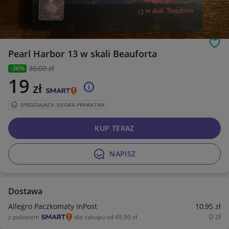
Obs
Pearl Harbor 13 w skali Beauforta
30
,00 zł
-36%
19
zł
SPRZEDAJĄCY: OSOBA PRYWATNA
KUP TERAZ
NAPISZ
Dostawa
Allegro Paczkomaty InPost
10
,95
zł
0
zł
z pakietem
dla zakupu od 49,90 zł