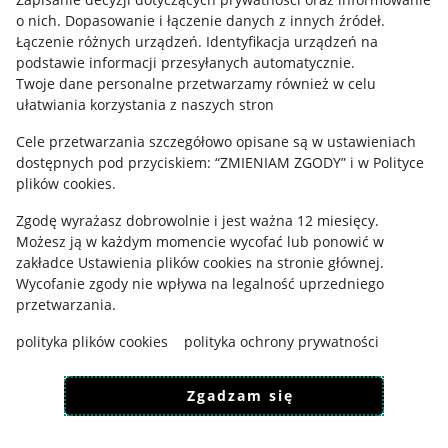
o nich
.
Dopasowanie i łączenie danych z innych źródeł
.
Łączenie różnych urządzeń
.
Identyfikacja urządzeń na
podstawie informacji przesyłanych automatycznie
.
Twoje dane personalne przetwarzamy również w celu
ułatwiania korzystania z naszych stron
Cele przetwarzania szczegółowo opisane są w ustawieniach
dostępnych pod przyciskiem: “ZMIENIAM ZGODY” i w Polityce
plików cookies.
Zgodę wyrażasz dobrowolnie i jest ważna 12 miesięcy.
Korzystanie z serwisu oznacza akceptację
regulaminu
.
Możesz ją w każdym momencie wycofać lub ponowić w
zakładce
Ustawienia plików cookies
na stronie głównej.
Wycofanie zgody nie wpływa na legalność uprzedniego
przetwarzania.
polityka plików cookies
polityka ochrony prywatności
Zgadzam się