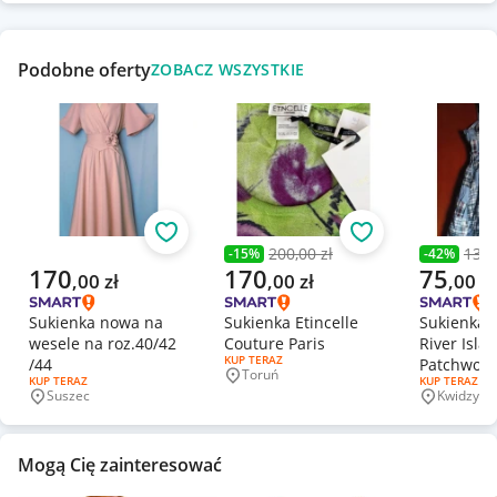
Podobne oferty
ZOBACZ WSZYSTKIE
Obserwuj
Obserwuj
200,00 zł
130,
-
15
%
-
42
%
Poprzednia cena
Poprzedni
Aktualna cena
Aktualna cena
Aktualna 
170
170
75
,
00
zł
,
00
zł
,
00
zł
Sukienka nowa na
Sukienka Etincelle
Sukienka 
wesele na roz.40/42
Couture Paris
River Isl
RODZAJ OFERTY:
KUP TERAZ
/44
Patchwork
Toruń
Miejscowość
RODZAJ OFERTY:
KUP TERAZ
RODZAJ OFERT
KUP TERAZ
Grunge G
Suszec
Kwidzyn
Miejscowość
Miejscowo
Mogą Cię zainteresować