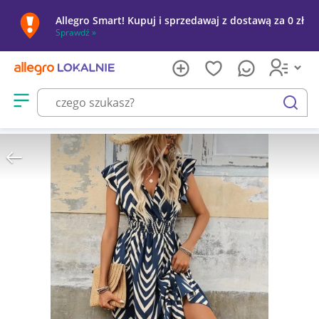
Allegro Smart! Kupuj i sprzedawaj z dostawą za 0 zł
Sprawdź »
Otwórz menu z kategoriami
szukaj