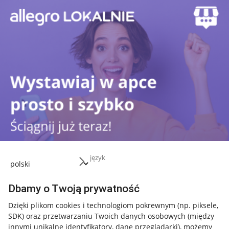
język
Dbamy o Twoją prywatność
Przydatne informacje
Dzięki plikom cookies i technologiom pokrewnym
(np. piksele,
SDK)
oraz przetwarzaniu Twoich danych osobowych
(między
innymi unikalne identyfikatory, dane przeglądarki)
, możemy
Jak to działa