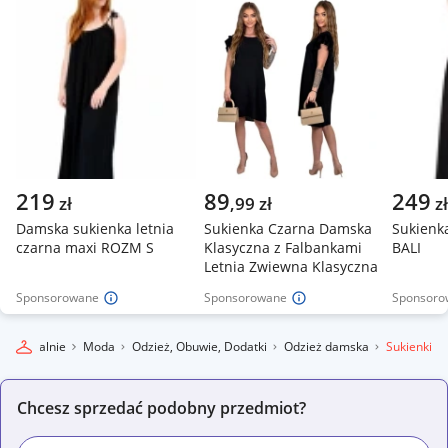
219
89
249
zł
,
99
zł
zł
Damska sukienka letnia
Sukienka Czarna Damska
Sukienk
czarna maxi ROZM S
Klasyczna z Falbankami
BALI
Letnia Zwiewna Klasyczna
Sponsorowane
Sponsorowane
Sponsoro
gro Lokalnie
Moda
Odzież, Obuwie, Dodatki
Odzież damska
Sukienki
Chcesz sprzedać podobny przedmiot?