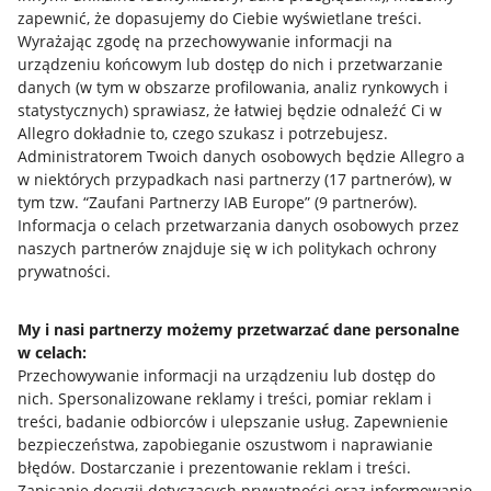
zapewnić, że dopasujemy do Ciebie wyświetlane treści.
Napisz do nas
Wyrażając zgodę na przechowywanie informacji na
urządzeniu końcowym lub dostęp do nich i przetwarzanie
Allegro Gadane dla sprzedających
danych (w tym w obszarze profilowania, analiz rynkowych i
statystycznych) sprawiasz, że łatwiej będzie odnaleźć Ci w
Allegro Gadane dla kupujących
Allegro dokładnie to, czego szukasz i potrzebujesz.
Administratorem Twoich danych osobowych będzie Allegro a
Mapa miejscowości
w niektórych przypadkach nasi partnerzy (
17
partnerów
), w
tym tzw. “Zaufani Partnerzy IAB Europe” (
9
partnerów
).
Informacje prawne
Informacja o celach przetwarzania danych osobowych przez
naszych partnerów znajduje się w ich politykach ochrony
Regulamin
prywatności.
Polityka plików "cookies"
My i nasi partnerzy możemy przetwarzać dane personalne
Ustawienia plików "cookies"
w celach:
Udostępnianie lokalizacji
Przechowywanie informacji na urządzeniu lub dostęp do
nich
.
Spersonalizowane reklamy i treści, pomiar reklam i
Informacje dla Aktu o Usługach Cyfrowych
treści, badanie odbiorców i ulepszanie usług
.
Zapewnienie
bezpieczeństwa, zapobieganie oszustwom i naprawianie
Pobierz aplikację
błędów
.
Dostarczanie i prezentowanie reklam i treści
.
Zapisanie decyzji dotyczących prywatności oraz informowanie