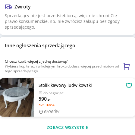
Zwroty
Sprzedający nie jest przedsiębiorcą, więc nie chroni Cię
prawo konsumenckie, np. nie zwrócisz zakupu bez zgody
sprzedającego.
Inne ogłoszenia sprzedającego
Chcesz kupić więcej z jedną dostawą?
Wybierz kup teraz i w kolejnym kroku dodasz więcej przedmiotów od
tego sprzedającego.
Stolik kawowy ludwikowski
OB
do negocjacji
590
zł
KUP TERAZ
GŁOGÓW
ZOBACZ WSZYSTKIE