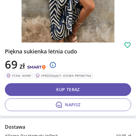
Obs
Piękna sukienka letnia cudo
69
zł
STAN: NOWY
SPRZEDAJĄCY: OSOBA PRYWATNA
KUP TERAZ
NAPISZ
Dostawa
Allegro Paczkomaty InPost
10
,95
zł