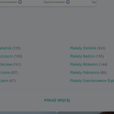
onsorowane
Sponsorowane
Sponsorowane
 Gdańsk
(729)
Plakaty Zielonki
(343)
Szczecin
(189)
Plakaty Będzin
(185)
Złoczew
(161)
Plakaty Wołomin
(144)
Krosno
(87)
Plakaty Pabianice
(86)
Konin
(67)
Plakaty Siemianowice Śląs
POKAŻ WIĘCEJ