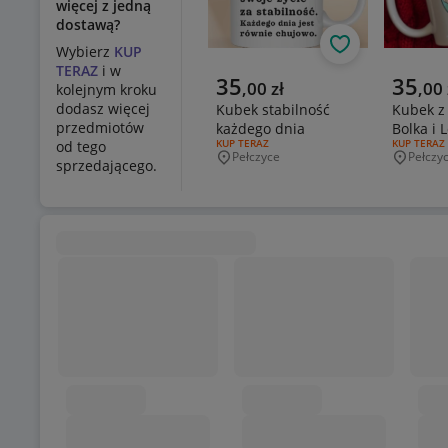
więcej z jedną
dostawą?
Obserwuj
Wybierz
KUP
TERAZ
i w
Aktualna cena
Aktualn
35
35
,
00
zł
,
00
kolejnym kroku
dodasz więcej
Kubek stabilność
Kubek 
przedmiotów
każdego dnia
Bolka i 
RODZAJ OFERTY:
KUP TERAZ
RODZAJ OF
KUP TERAZ
od tego
Pełczyce
Pełczy
Miejscowość
Miejsco
sprzedającego.