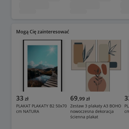
Mogą Cię zainteresować
33
69
3
zł
,
99
zł
PLAKAT PLAKATY B2 50x70
Zestaw 3 plakaty A3 BOHO
PL
cm NATURA
nowoczesna dekoracja
c
ścienna plakat