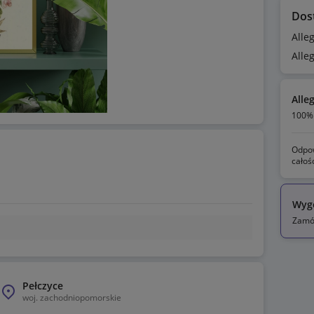
Dos
Alle
Alle
Alle
100% 
Odpow
całoś
Wyg
Zamów
Pełczyce
woj.
zachodniopomorskie