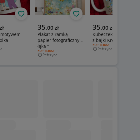
Obserwuj
Obserwuj
Obs
a cena
Aktualna cena
Aktualna cena
35
35
zł
,
00
zł
,
00
zł
z motywem
Plakat z ramką
Kubeczek z postacią
Lolka
papier fotograficzny ,,
z bajki Krecik
ERTY:
RODZAJ OFERTY:
KUP TERAZ
łąka "
ce
Pełczyce
wość
Miejscowość
RODZAJ OFERTY:
KUP TERAZ
Pełczyce
Miejscowość