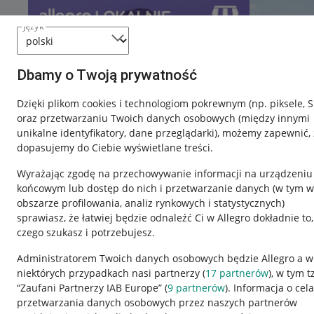
język
Dbamy o Twoją prywatność
Dzięki plikom cookies i technologiom pokrewnym
(np. piksele, 
oraz przetwarzaniu Twoich danych osobowych
(między innymi
unikalne identyfikatory, dane przeglądarki)
, możemy zapewnić, 
dopasujemy do Ciebie wyświetlane treści.
Wyrażając zgodę na przechowywanie informacji na urządzeniu
końcowym lub dostęp do nich i przetwarzanie danych (w tym w
obszarze profilowania, analiz rynkowych i statystycznych)
sprawiasz, że łatwiej będzie odnaleźć Ci w Allegro dokładnie to,
czego szukasz i potrzebujesz.
Przydatne informacje
Informacje p
Administratorem Twoich danych osobowych będzie Allegro a w
niektórych przypadkach nasi partnerzy (
17
partnerów
), w tym t
Jak to działa
Regulamin
“Zaufani Partnerzy IAB Europe” (
9
partnerów
). Informacja o cel
Napisz do nas
Polityka plików
przetwarzania danych osobowych przez naszych partnerów