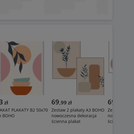
3
69
69
zł
,
99
zł
,
99
zł
AKAT PLAKATY B2 50x70
Zestaw 2 plakaty A3 BOHO
Zestaw 3 pl
m BOHO
nowoczesna dekoracja
nowoczesna 
ścienna plakat
ścienna plak