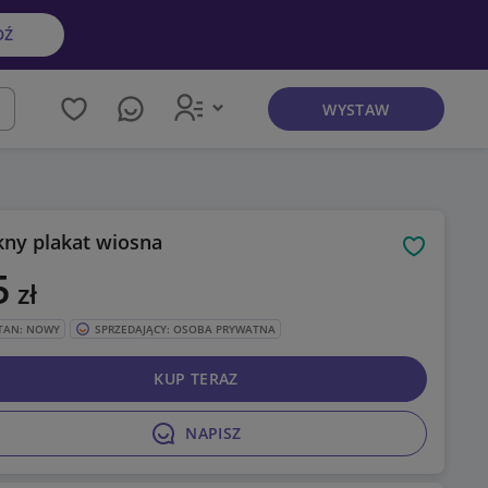
DŹ
WYSTAW
kaj
kny plakat wiosna
Obserwuj
5
zł
TAN: NOWY
SPRZEDAJĄCY: OSOBA PRYWATNA
KUP TERAZ
NAPISZ