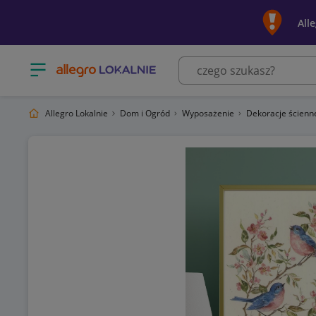
All
Otwórz menu z kategoriami
Allegro Lokalnie
Dom i Ogród
Wyposażenie
Dekoracje ścien