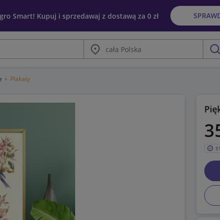
SPRAW
egro Smart! Kupuj i sprzedawaj z dostawą za 0 zł
Miasto
szu
ne
Plakaty
Pię
3
S