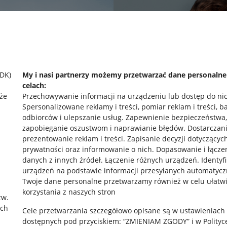
SDK)
My i nasi partnerzy możemy przetwarzać dane personaln
celach:
że
Przechowywanie informacji na urządzeniu lub dostęp do ni
Spersonalizowane reklamy i treści, pomiar reklam i treści, b
odbiorców i ulepszanie usług
.
Zapewnienie bezpieczeństwa,
zapobieganie oszustwom i naprawianie błędów
.
Dostarczani
prezentowanie reklam i treści
.
Zapisanie decyzji dotyczącyc
prywatności oraz informowanie o nich
.
Dopasowanie i łącze
danych z innych źródeł
.
Łączenie różnych urządzeń
.
Identyf
urządzeń na podstawie informacji przesyłanych automatycz
rawne
Pobierz aplikację
Twoje dane personalne przetwarzamy również w celu ułatw
korzystania z naszych stron
zw.
ach
Cele przetwarzania szczegółowo opisane są w ustawieniach
 "cookies"
dostępnych pod przyciskiem: “ZMIENIAM ZGODY” i w Polityc