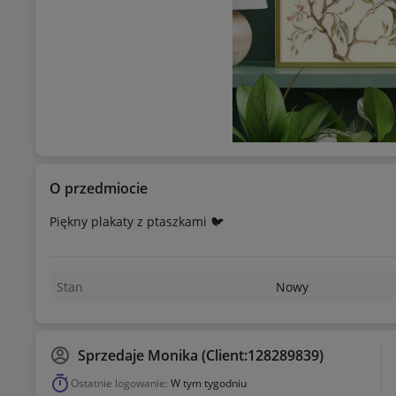
O przedmiocie
Piękny plakaty z ptaszkami 🐦
Stan
Nowy
Sprzedaje
Monika (Client:128289839)
Ostatnie logowanie:
W tym tygodniu