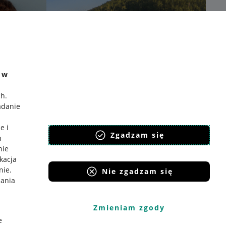
e w
ch
.
adanie
e i
Zgadzam się
h
nie
ikacja
nie
.
Nie zgadzam się
iania
Zmieniam zgody
e