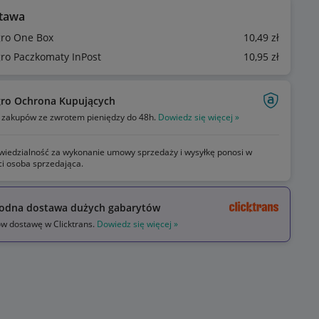
tawa
gro One Box
10
,49
zł
gro Paczkomaty InPost
10
,95
zł
gro Ochrona Kupujących
zakupów ze zwrotem pieniędzy do 48h.
Dowiedz się więcej »
iedzialność za wykonanie umowy sprzedaży i wysyłkę ponosi w
ci osoba sprzedająca.
odna dostawa dużych gabarytów
 dostawę w Clicktrans.
Dowiedz się więcej »