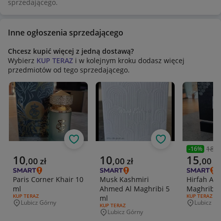
sprzedającego.
Inne ogłoszenia sprzedającego
Chcesz kupić więcej z jedną dostawą?
Wybierz
KUP TERAZ
i w kolejnym kroku dodasz więcej
przedmiotów od tego sprzedającego.
Obserwuj
Obserwuj
18,0
-
16
%
Poprzedni
Aktualna cena
Aktualna cena
Aktualna 
10
10
15
,
00
zł
,
00
zł
,
00
zł
Paris Corner Khair 10
Musk Kashmiri
Hirfah Ah
ml
Ahmed Al Maghribi 5
Maghribi 
RODZAJ OFERTY:
KUP TERAZ
RODZAJ OFERT
KUP TERAZ
ml
Lubicz Górny
Lubicz Gó
Miejscowość
Miejscowo
RODZAJ OFERTY:
KUP TERAZ
Lubicz Górny
Miejscowość