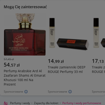
Mogą Cię zainteresować
57,45 zł
14
17
,
99
zł
,
13
54
,
57
zł
Trwałe zamienniki DEEP
Trwałe 
Perfumy Arabskie Ard Al
ROUGE Perfumy 33 ml
ROUGE P
Zaafaran Shams Al Emarat
Khususi 100 ml Na
Prezent
Sponsorowane
Sponsorowane
Sponsoro
roda
Perfumy i wody
Zapachy dla kobiet
Perfumy i wody perfumowane