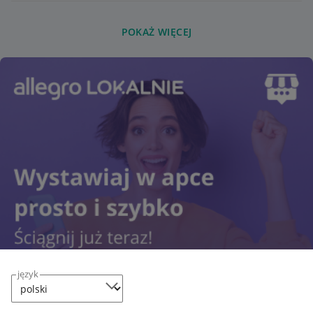
POKAŻ WIĘCEJ
język