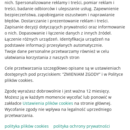
nich
.
Spersonalizowane reklamy i treści, pomiar reklam i
Informacje dla Aktu o Usługach Cyfrowych
treści, badanie odbiorców i ulepszanie usług
.
Zapewnienie
bezpieczeństwa, zapobieganie oszustwom i naprawianie
Pobierz aplikację
błędów
.
Dostarczanie i prezentowanie reklam i treści
.
Zapisanie decyzji dotyczących prywatności oraz informowanie
o nich
.
Dopasowanie i łączenie danych z innych źródeł
.
Łączenie różnych urządzeń
.
Identyfikacja urządzeń na
podstawie informacji przesyłanych automatycznie
.
Twoje dane personalne przetwarzamy również w celu
ułatwiania korzystania z naszych stron
Cele przetwarzania szczegółowo opisane są w ustawieniach
dostępnych pod przyciskiem: “ZMIENIAM ZGODY” i w Polityce
plików cookies.
Zgodę wyrażasz dobrowolnie i jest ważna 12 miesięcy.
Korzystanie z serwisu oznacza akceptację
regulaminu
.
Możesz ją w każdym momencie wycofać lub ponowić w
zakładce
Ustawienia plików cookies
na stronie głównej.
Wycofanie zgody nie wpływa na legalność uprzedniego
przetwarzania.
polityka plików cookies
polityka ochrony prywatności