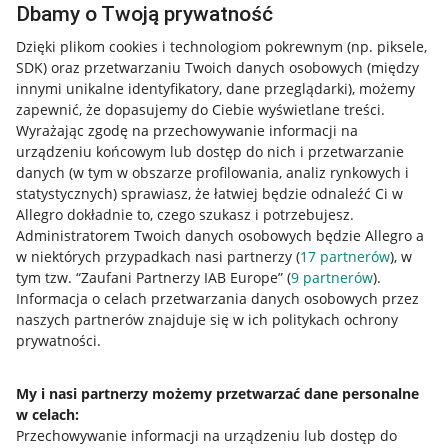
Dbamy o Twoją prywatność
Przydatne informacje
Dzięki plikom cookies i technologiom pokrewnym
(np. piksele,
SDK)
oraz przetwarzaniu Twoich danych osobowych
(między
innymi unikalne identyfikatory, dane przeglądarki)
, możemy
Jak to działa
zapewnić, że dopasujemy do Ciebie wyświetlane treści.
Napisz do nas
Wyrażając zgodę na przechowywanie informacji na
urządzeniu końcowym lub dostęp do nich i przetwarzanie
Allegro Gadane dla sprzedających
danych (w tym w obszarze profilowania, analiz rynkowych i
statystycznych) sprawiasz, że łatwiej będzie odnaleźć Ci w
Allegro Gadane dla kupujących
Allegro dokładnie to, czego szukasz i potrzebujesz.
Administratorem Twoich danych osobowych będzie Allegro a
Mapa miejscowości
w niektórych przypadkach nasi partnerzy (
17
partnerów
), w
tym tzw. “Zaufani Partnerzy IAB Europe” (
9
partnerów
).
Informacje prawne
Informacja o celach przetwarzania danych osobowych przez
naszych partnerów znajduje się w ich politykach ochrony
Regulamin
prywatności.
Polityka plików "cookies"
My i nasi partnerzy możemy przetwarzać dane personalne
Ustawienia plików "cookies"
w celach:
Udostępnianie lokalizacji
Przechowywanie informacji na urządzeniu lub dostęp do