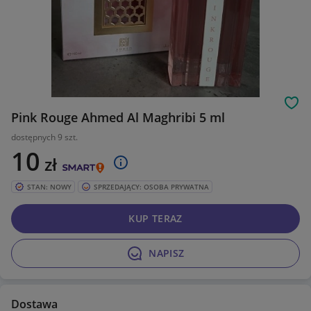
Obs
Pink Rouge Ahmed Al Maghribi 5 ml
dostępnych 9 szt.
10
zł
STAN: NOWY
SPRZEDAJĄCY: OSOBA PRYWATNA
KUP TERAZ
NAPISZ
Dostawa