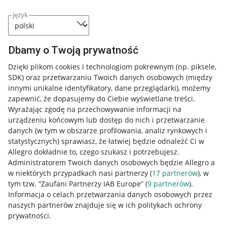
język
Przydatne informacje
Dbamy o Twoją prywatność
Jak to działa
Dzięki plikom cookies i technologiom pokrewnym
(np. piksele,
SDK)
oraz przetwarzaniu Twoich danych osobowych
(między
Napisz do nas
innymi unikalne identyfikatory, dane przeglądarki)
, możemy
Allegro Gadane dla sprzedających
zapewnić, że dopasujemy do Ciebie wyświetlane treści.
Wyrażając zgodę na przechowywanie informacji na
Allegro Gadane dla kupujących
urządzeniu końcowym lub dostęp do nich i przetwarzanie
danych (w tym w obszarze profilowania, analiz rynkowych i
Mapa miejscowości
statystycznych) sprawiasz, że łatwiej będzie odnaleźć Ci w
Allegro dokładnie to, czego szukasz i potrzebujesz.
Informacje prawne
Administratorem Twoich danych osobowych będzie Allegro a
w niektórych przypadkach nasi partnerzy (
17
partnerów
), w
Regulamin
tym tzw. “Zaufani Partnerzy IAB Europe” (
9
partnerów
).
Informacja o celach przetwarzania danych osobowych przez
Polityka plików "cookies"
naszych partnerów znajduje się w ich politykach ochrony
prywatności.
Ustawienia plików "cookies"