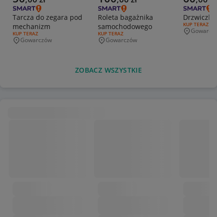
Tarcza do zegara pod
Roleta bagażnika
Drzwiczki 
RODZAJ OFERT
KUP TERAZ
mechanizm
samochodowego
Gowarcz
Miejscowo
RODZAJ OFERTY:
KUP TERAZ
RODZAJ OFERTY:
KUP TERAZ
Gowarczów
Gowarczów
Miejscowość
Miejscowość
ZOBACZ WSZYSTKIE