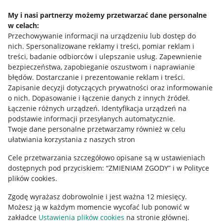
Udostępnianie lokalizacji
My i nasi partnerzy możemy przetwarzać dane personalne
Informacje dla Aktu o Usługach Cyfrowych
w celach:
Przechowywanie informacji na urządzeniu lub dostęp do
nich
.
Spersonalizowane reklamy i treści, pomiar reklam i
Pobierz aplikację
treści, badanie odbiorców i ulepszanie usług
.
Zapewnienie
bezpieczeństwa, zapobieganie oszustwom i naprawianie
błędów
.
Dostarczanie i prezentowanie reklam i treści
.
Zapisanie decyzji dotyczących prywatności oraz informowanie
o nich
.
Dopasowanie i łączenie danych z innych źródeł
.
Łączenie różnych urządzeń
.
Identyfikacja urządzeń na
podstawie informacji przesyłanych automatycznie
.
Twoje dane personalne przetwarzamy również w celu
ułatwiania korzystania z naszych stron
Cele przetwarzania szczegółowo opisane są w ustawieniach
dostępnych pod przyciskiem: “ZMIENIAM ZGODY” i w Polityce
Korzystanie z serwisu oznacza akceptację
regulaminu
.
plików cookies.
Zgodę wyrażasz dobrowolnie i jest ważna 12 miesięcy.
Możesz ją w każdym momencie wycofać lub ponowić w
zakładce
Ustawienia plików cookies
na stronie głównej.