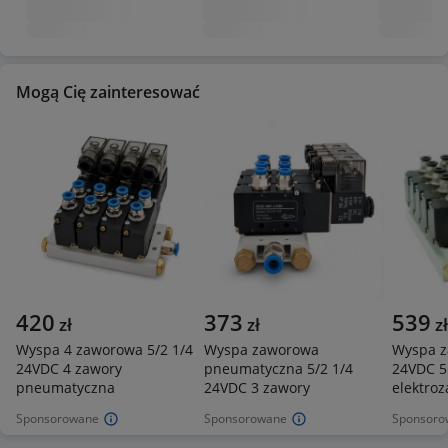
Mogą Cię zainteresować
420
373
539
zł
zł
zł
Wyspa 4 zaworowa 5/2 1/4
Wyspa zaworowa
Wyspa z
24VDC 4 zawory
pneumatyczna 5/2 1/4
24VDC 5
pneumatyczna
24VDC 3 zawory
elektro
Sponsorowane
Sponsorowane
Sponsoro