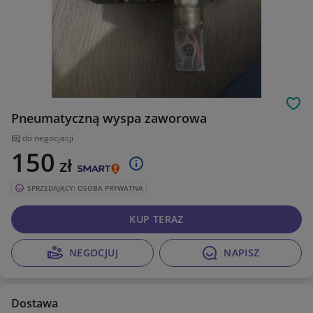
Obs
Pneumatyczną wyspa zaworowa
do negocjacji
150
zł
SPRZEDAJĄCY: OSOBA PRYWATNA
KUP TERAZ
NEGOCJUJ
NAPISZ
Dostawa