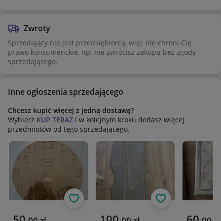
Zwroty
Sprzedający nie jest przedsiębiorcą, więc nie chroni Cię
prawo konsumenckie, np. nie zwrócisz zakupu bez zgody
sprzedającego.
Inne ogłoszenia sprzedającego
Chcesz kupić więcej z jedną dostawą?
Wybierz
KUP TERAZ
i w kolejnym kroku dodasz więcej
przedmiotów od tego sprzedającego.
Obserwuj
Obserwuj
Aktualna cena
Aktualna cena
Aktualna 
50
100
60
,
00
zł
,
00
zł
,
00
zł