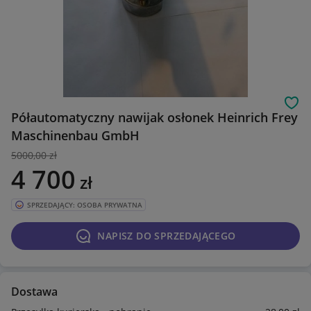
Obs
Półautomatyczny nawijak osłonek Heinrich Frey
Maschinenbau GmbH
5000
,00 zł
4 700
zł
SPRZEDAJĄCY: OSOBA PRYWATNA
NAPISZ DO SPRZEDAJĄCEGO
Dostawa