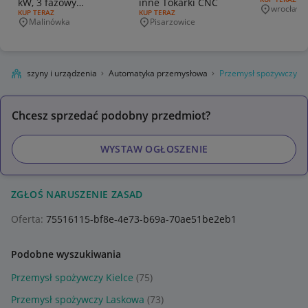
kW, 3 fazowy
inne Tokarki CNC
wrocław
Miejscowo
RODZAJ OFERTY:
KUP TERAZ
RODZAJ OFERTY:
KUP TERAZ
BRILKUTZ BR 2980XZ
Malinówka
Pisarzowice
Miejscowość
Miejscowość
sł
Maszyny i urządzenia
Automatyka przemysłowa
Przemysł spożywczy
Chcesz sprzedać podobny przedmiot?
WYSTAW OGŁOSZENIE
ZGŁOŚ NARUSZENIE ZASAD
Oferta:
75516115-bf8e-4e73-b69a-70ae51be2eb1
Podobne wyszukiwania
Przemysł spożywczy Kielce
(75)
Przemysł spożywczy Laskowa
(73)