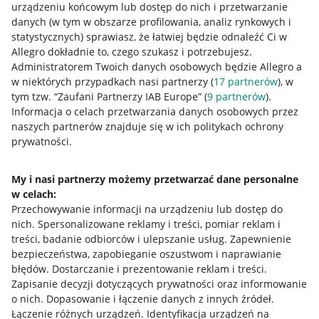
urządzeniu końcowym lub dostęp do nich i przetwarzanie
danych (w tym w obszarze profilowania, analiz rynkowych i
statystycznych) sprawiasz, że łatwiej będzie odnaleźć Ci w
Allegro dokładnie to, czego szukasz i potrzebujesz.
Administratorem Twoich danych osobowych będzie Allegro a
w niektórych przypadkach nasi partnerzy (
17
partnerów
), w
tym tzw. “Zaufani Partnerzy IAB Europe” (
9
partnerów
).
Informacja o celach przetwarzania danych osobowych przez
Przydatne informacje
naszych partnerów znajduje się w ich politykach ochrony
prywatności.
Jak to działa
Napisz do nas
My i nasi partnerzy możemy przetwarzać dane personalne
w celach:
Allegro Gadane dla sprzedających
Przechowywanie informacji na urządzeniu lub dostęp do
nich
.
Spersonalizowane reklamy i treści, pomiar reklam i
Allegro Gadane dla kupujących
treści, badanie odbiorców i ulepszanie usług
.
Zapewnienie
Mapa miejscowości
bezpieczeństwa, zapobieganie oszustwom i naprawianie
błędów
.
Dostarczanie i prezentowanie reklam i treści
.
Informacje prawne
Zapisanie decyzji dotyczących prywatności oraz informowanie
o nich
.
Dopasowanie i łączenie danych z innych źródeł
.
Łączenie różnych urządzeń
.
Identyfikacja urządzeń na
Regulamin