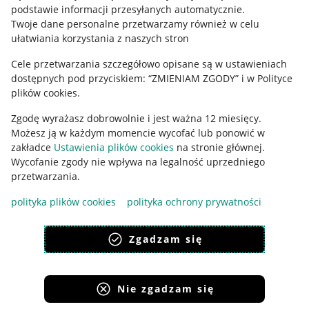
podstawie informacji przesyłanych automatycznie
.
Polityka plików "cookies"
Twoje dane personalne przetwarzamy również w celu
ułatwiania korzystania z naszych stron
Ustawienia plików "cookies"
Cele przetwarzania szczegółowo opisane są w ustawieniach
Udostępnianie lokalizacji
dostępnych pod przyciskiem: “ZMIENIAM ZGODY” i w Polityce
plików cookies.
Informacje dla Aktu o Usługach Cyfrowych
Zgodę wyrażasz dobrowolnie i jest ważna 12 miesięcy.
Pobierz aplikację
Możesz ją w każdym momencie wycofać lub ponowić w
zakładce
Ustawienia plików cookies
na stronie głównej.
Wycofanie zgody nie wpływa na legalność uprzedniego
przetwarzania.
polityka plików cookies
polityka ochrony prywatności
Zgadzam się
Nie zgadzam się
Korzystanie z serwisu oznacza akceptację
regulaminu
.