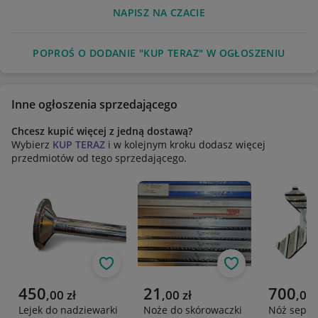
NAPISZ NA CZACIE
POPROŚ O DODANIE "KUP TERAZ" W OGŁOSZENIU
Inne ogłoszenia sprzedającego
Chcesz kupić więcej z jedną dostawą?
Wybierz
KUP TERAZ
i w kolejnym kroku dodasz więcej
przedmiotów od tego sprzedającego.
Obserwuj
Obserwuj
Aktualna cena
Aktualna cena
Aktualna 
450
21
700
,
00
zł
,
00
zł
,
00
Lejek do nadziewarki
Noże do skórowaczki
Nóż separ