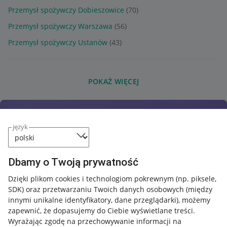
Przemysł spożywczy Dobieszowice
(70)
Przemysł spożywczy Warszawa
(56)
Przemysł spożywczy Ustanów
(43)
POKAŻ WIĘCEJ
język
Dbamy o Twoją prywatność
Dzięki plikom cookies i technologiom pokrewnym
(np. piksele,
SDK)
oraz przetwarzaniu Twoich danych osobowych
(między
innymi unikalne identyfikatory, dane przeglądarki)
, możemy
zapewnić, że dopasujemy do Ciebie wyświetlane treści.
Wyrażając zgodę na przechowywanie informacji na