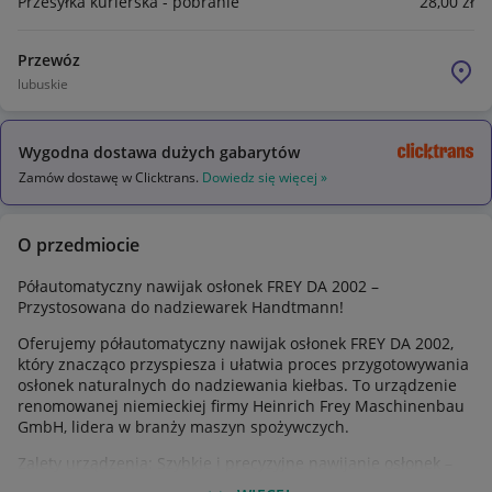
Przesyłka kurierska - pobranie
28
,00
zł
Przewóz
lubuskie
Wygodna dostawa dużych gabarytów
Zamów dostawę w Clicktrans.
Dowiedz się więcej »
O przedmiocie
Półautomatyczny nawijak osłonek FREY DA 2002 –
Przystosowana do nadziewarek Handtmann!
Oferujemy półautomatyczny nawijak osłonek FREY DA 2002,
który znacząco przyspiesza i ułatwia proces przygotowywania
osłonek naturalnych do nadziewania kiełbas. To urządzenie
renomowanej niemieckiej firmy Heinrich Frey Maschinenbau
GmbH, lidera w branży maszyn spożywczych.
Zalety urządzenia: Szybkie i precyzyjne nawijanie osłonek –
technologia dwóch rolek zapewnia równomierne rozłożenie