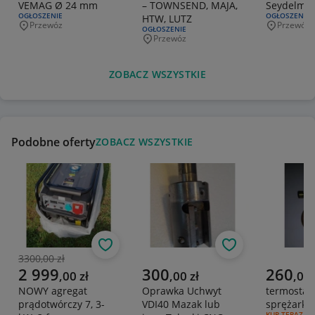
VEMAG Ø 24 mm
– TOWNSEND, MAJA,
Seydelma
RODZAJ OFERTY:
OGŁOSZENIE
RODZAJ OFERT
OGŁOSZENIE
HTW, LUTZ
Przewóz
Przewóz
Miejscowość
Miejscowo
RODZAJ OFERTY:
OGŁOSZENIE
Przewóz
Miejscowość
ZOBACZ WSZYSTKIE
Podobne oferty
ZOBACZ WSZYSTKIE
Obserwuj
Obserwuj
3300,00 zł
Poprzednia cena
Aktualna cena
Aktualna cena
Aktualna 
2 999
300
260
,
00
zł
,
00
zł
,
00
NOWY agregat
Oprawka Uchwyt
termostat
prądotwórczy 7, 3-
VDI40 Mazak lub
sprężarki
RODZAJ OFERT
KUP TERAZ