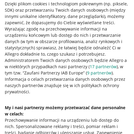
Jak to działa
Dzięki plikom cookies i technologiom pokrewnym
(np. piksele,
SDK)
oraz przetwarzaniu Twoich danych osobowych
(między
Napisz do nas
innymi unikalne identyfikatory, dane przeglądarki)
, możemy
Allegro Gadane dla sprzedających
zapewnić, że dopasujemy do Ciebie wyświetlane treści.
Wyrażając zgodę na przechowywanie informacji na
Allegro Gadane dla kupujących
urządzeniu końcowym lub dostęp do nich i przetwarzanie
danych (w tym w obszarze profilowania, analiz rynkowych i
Mapa miejscowości
statystycznych) sprawiasz, że łatwiej będzie odnaleźć Ci w
Allegro dokładnie to, czego szukasz i potrzebujesz.
Informacje prawne
Administratorem Twoich danych osobowych będzie Allegro a
w niektórych przypadkach nasi partnerzy (
17
partnerów
), w
Regulamin
tym tzw. “Zaufani Partnerzy IAB Europe” (
9
partnerów
).
Informacja o celach przetwarzania danych osobowych przez
Polityka plików "cookies"
naszych partnerów znajduje się w ich politykach ochrony
prywatności.
Ustawienia plików "cookies"
Udostępnianie lokalizacji
My i nasi partnerzy możemy przetwarzać dane personalne
Informacje dla Aktu o Usługach Cyfrowych
w celach:
Przechowywanie informacji na urządzeniu lub dostęp do
nich
.
Spersonalizowane reklamy i treści, pomiar reklam i
Pobierz aplikację
treści, badanie odbiorców i ulepszanie usług
.
Zapewnienie