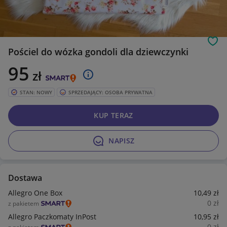
Obs
Pościel do wózka gondoli dla dziewczynki
95
zł
STAN: NOWY
SPRZEDAJĄCY: OSOBA PRYWATNA
KUP TERAZ
NAPISZ
Dostawa
Allegro One Box
10
,49
zł
0
zł
z pakietem
Allegro Paczkomaty InPost
10
,95
zł
0
zł