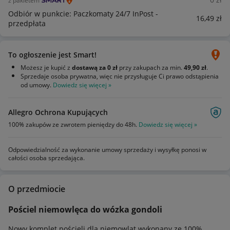
z pakietem
Odbiór w punkcie: Paczkomaty 24/7 InPost -
16
,49
zł
przedpłata
To ogłoszenie jest Smart!
Możesz je kupić z
dostawą za 0 zł
przy zakupach za min.
49,90 zł
.
Sprzedaje osoba prywatna, więc nie przysługuje Ci prawo odstąpienia
od umowy.
Dowiedz się więcej »
Allegro Ochrona Kupujących
100% zakupów ze zwrotem pieniędzy do 48h.
Dowiedz się więcej »
Odpowiedzialność za wykonanie umowy sprzedaży i wysyłkę ponosi w
całości osoba sprzedająca.
O przedmiocie
Pościel niemowlęca do wózka gondoli
Nowy komplet pościeli dla niemowląt wykonany ze 100%