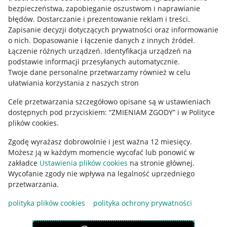
bezpieczeństwa, zapobieganie oszustwom i naprawianie
błędów
.
Dostarczanie i prezentowanie reklam i treści
.
Zapisanie decyzji dotyczących prywatności oraz informowanie
o nich
.
Dopasowanie i łączenie danych z innych źródeł
.
Łączenie różnych urządzeń
.
Identyfikacja urządzeń na
podstawie informacji przesyłanych automatycznie
.
Twoje dane personalne przetwarzamy również w celu
ułatwiania korzystania z naszych stron
Cele przetwarzania szczegółowo opisane są w ustawieniach
dostępnych pod przyciskiem: “ZMIENIAM ZGODY” i w Polityce
Korzystanie z serwisu oznacza akceptację
regulaminu
.
plików cookies.
Zgodę wyrażasz dobrowolnie i jest ważna 12 miesięcy.
Możesz ją w każdym momencie wycofać lub ponowić w
zakładce
Ustawienia plików cookies
na stronie głównej.
Wycofanie zgody nie wpływa na legalność uprzedniego
przetwarzania.
polityka plików cookies
polityka ochrony prywatności