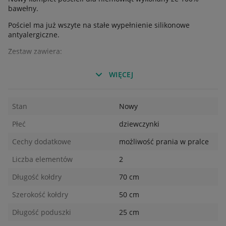
bawełny.
Pościel ma już wszyte na stałe wypełnienie silikonowe
antyalergiczne.
Zestaw zawiera:
Kołderkę o wymiarach 50x70 cm
WIĘCEJ
Poduszkę płaską 30x25 nie wliczam falbanki.
Elilala- Polski producent.
Stan
Nowy
Płeć
dziewczynki
Cechy dodatkowe
możliwość prania w pralce
Liczba elementów
2
Długość kołdry
70 cm
Szerokość kołdry
50 cm
Długość poduszki
25 cm