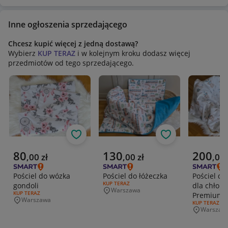
Inne ogłoszenia sprzedającego
Chcesz kupić więcej z jedną dostawą?
Wybierz
KUP TERAZ
i w kolejnym kroku dodasz więcej
przedmiotów od tego sprzedającego.
Obserwuj
Obserwuj
Aktualna cena
Aktualna cena
Aktualna 
80
130
200
,
00
zł
,
00
zł
,
00
Pościel do wózka
Pościel do łóżeczka
Pościel do
RODZAJ OFERTY:
KUP TERAZ
gondoli
dla chłopc
Warszawa
Miejscowość
RODZAJ OFERTY:
KUP TERAZ
Premium
Warszawa
Miejscowość
RODZAJ OFERT
KUP TERAZ
Warszaw
Miejscowo