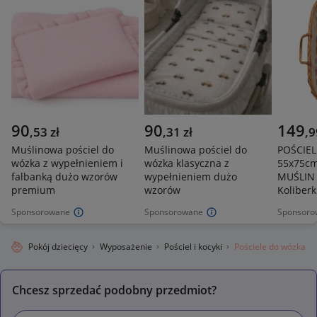
90
90
149
,
53
zł
,
31
zł
,
9
Muślinowa pościel do
Muślinowa pościel do
POŚCIE
wózka z wypełnieniem i
wózka klasyczna z
55x75cm
falbanką dużo wzorów
wypełnieniem dużo
MUŚLIN 
premium
wzorów
Koliberk
Sponsorowane
Sponsorowane
Sponsoro
ecko
Pokój dziecięcy
Wyposażenie
Pościel i kocyki
Pościele do wózka
Chcesz sprzedać podobny przedmiot?