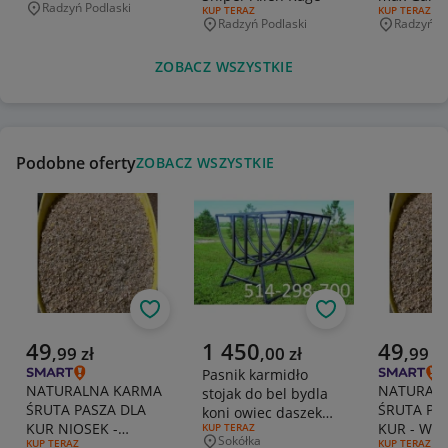
Radzyń Podlaski
RODZAJ OFERTY:
KUP TERAZ
RODZAJ OFERT
KUP TERAZ
Mazda 3 
Miejscowość
Radzyń Podlaski
Radzyń Po
Miejscowość
Miejscowo
ZOBACZ WSZYSTKIE
Podobne oferty
ZOBACZ WSZYSTKIE
Obserwuj
Obserwuj
Aktualna cena
Aktualna cena
Aktualna 
49
1 450
49
,
99
zł
,
00
zł
,
99
zł
Pasnik karmidło
NATURALNA KARMA
NATURAL
stojak do bel bydla
ŚRUTA PASZA DLA
ŚRUTA PA
koni owiec daszek
KUR NIOSEK -
KUR - WŁ
RODZAJ OFERTY:
KUP TERAZ
PROMOCJA!
Sokółka
RODZAJ OFERTY:
KUP TERAZ
RODZAJ OFERT
KUP TERAZ
WŁASNA HODOWLA -
HODOWLA 