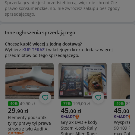
Sprzedający nie jest przedsiębiorcą, więc nie chroni Cię
Do pracy spokojnie wystarczy Ursus
prawo konsumenckie, np. nie zwrócisz zakupu bez zgody
C-330, a nawet Władimirec T-25.
sprzedającego.
Możliwość podłączenia do ciągnika na miejscu i
Inne ogłoszenia sprzedającego
sprasowania kilku kostek celem sprawdzenia prasy.
Chcesz kupić więcej z jedną dostawą?
Wybierz
KUP TERAZ
i w kolejnym kroku dodasz więcej
Cena adekwatna do stanu.
przedmiotów od tego sprzedającego.
Nie jestem handlarzem.
505x789x202
Dogadamy się:)
Obserwuj
Obserwuj
49,90 zł
199,00 zł
89,0
-
40
%
-
77
%
-
49
%
Poprzednia cena
Poprzednia cena
Poprzedni
Aktualna cena
Aktualna cena
Aktualna 
29
45
45
,
90
zł
,
00
zł
,
00
zł
Elementy podsufitki
Gry 2x DVD + kody
Wysprzęgli
tylny prawy tył prawa
Steam -Loeb Rally
90 109 For
strona z tyłu Audi A4
Sniper Alien Rage
max Galax
RODZAJ OFERTY:
KUP TERAZ
B6 B7 Avant