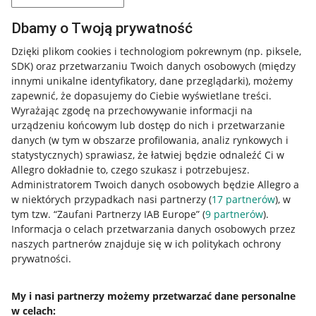
Dbamy o Twoją prywatność
Przydatne informacje
Dzięki plikom cookies i technologiom pokrewnym
(np. piksele,
SDK)
oraz przetwarzaniu Twoich danych osobowych
(między
innymi unikalne identyfikatory, dane przeglądarki)
, możemy
Jak to działa
zapewnić, że dopasujemy do Ciebie wyświetlane treści.
Napisz do nas
Wyrażając zgodę na przechowywanie informacji na
urządzeniu końcowym lub dostęp do nich i przetwarzanie
Allegro Gadane dla sprzedających
danych (w tym w obszarze profilowania, analiz rynkowych i
statystycznych) sprawiasz, że łatwiej będzie odnaleźć Ci w
Allegro Gadane dla kupujących
Allegro dokładnie to, czego szukasz i potrzebujesz.
Administratorem Twoich danych osobowych będzie Allegro a
Mapa miejscowości
w niektórych przypadkach nasi partnerzy (
17
partnerów
), w
tym tzw. “Zaufani Partnerzy IAB Europe” (
9
partnerów
).
Informacje prawne
Informacja o celach przetwarzania danych osobowych przez
naszych partnerów znajduje się w ich politykach ochrony
Regulamin
prywatności.
Polityka plików "cookies"
My i nasi partnerzy możemy przetwarzać dane personalne
Ustawienia plików "cookies"
w celach: