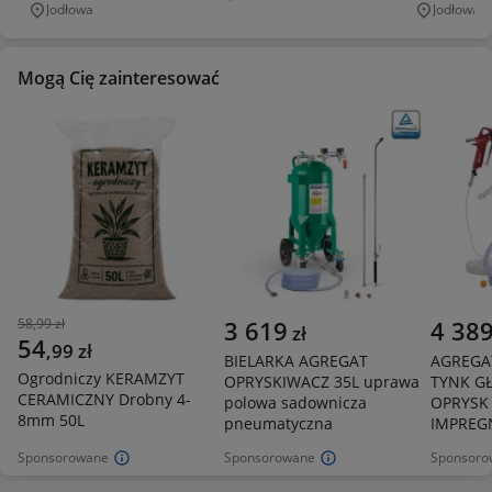
Miejscowość
Jodłowa
Jodłowa
Miejscowość
Miejscowo
20 KG
Mogą Cię zainteresować
58,99 zł
3 619
4 38
zł
54
,
99
zł
BIELARKA AGREGAT
AGREGA
Ogrodniczy KERAMZYT
OPRYSKIWACZ 35L uprawa
TYNK GŁ
CERAMICZNY Drobny 4-
polowa sadownicza
OPRYSK 
8mm 50L
pneumatyczna
IMPREG
Sponsorowane
Sponsorowane
Sponsoro