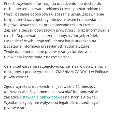
Udostępnianie lokalizacji
Przechowywanie informacji na urządzeniu lub dostęp do
nich
.
Spersonalizowane reklamy i treści, pomiar reklam i
Informacje dla Aktu o Usługach Cyfrowych
treści, badanie odbiorców i ulepszanie usług
.
Zapewnienie
bezpieczeństwa, zapobieganie oszustwom i naprawianie
Pobierz aplikację
błędów
.
Dostarczanie i prezentowanie reklam i treści
.
Zapisanie decyzji dotyczących prywatności oraz informowanie
o nich
.
Dopasowanie i łączenie danych z innych źródeł
.
Łączenie różnych urządzeń
.
Identyfikacja urządzeń na
podstawie informacji przesyłanych automatycznie
.
Twoje dane personalne przetwarzamy również w celu
ułatwiania korzystania z naszych stron
Cele przetwarzania szczegółowo opisane są w ustawieniach
dostępnych pod przyciskiem: “ZMIENIAM ZGODY” i w Polityce
plików cookies.
Zgodę wyrażasz dobrowolnie i jest ważna 12 miesięcy.
Korzystanie z serwisu oznacza akceptację
regulaminu
.
Możesz ją w każdym momencie wycofać lub ponowić w
zakładce
Ustawienia plików cookies
na stronie głównej.
Wycofanie zgody nie wpływa na legalność uprzedniego
przetwarzania.