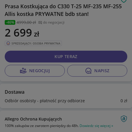
Obs
Prasa Kostkująca do C330 T-25 MF-235 MF-255
Allis kostka PRYWATNE bdb stan!
4999
,00 zł
-46%
do negocjacji
2 699
zł
SPRZEDAJĄCY: OSOBA PRYWATNA
KUP TERAZ
NEGOCJUJ
NAPISZ
Dostawa
Odbiór osobisty - płatność przy odbiorze
0
zł
Allegro Ochrona Kupujących
100% zakupów ze zwrotem pieniędzy do 48h.
Dowiedz się więcej »