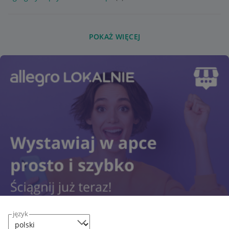
POKAŻ WIĘCEJ
język