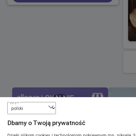
język
Dbamy o Twoją prywatność
Dzięki plikom cookies i technologiom pokrewnym
(np. piksele, 