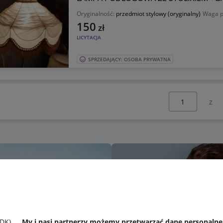
Oryginalność:
przedmiot stylowy (oryginalny)
Waga p
150
zł
LICYTACJA
SPRZEDAJĄCY: OSOBA PRYWATNA
Wybierz stronę:
SDK)
My i nasi partnerzy możemy przetwarzać dane personaln