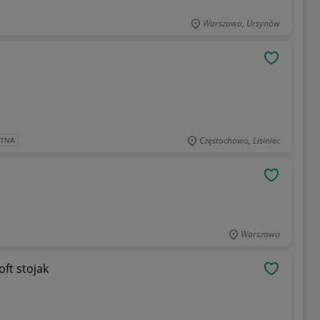
Warszawa, Ursynów
OBSERWU
Częstochowa, Lisiniec
ATNA
OBSERWU
Warszawa
oft stojak
OBSERWU