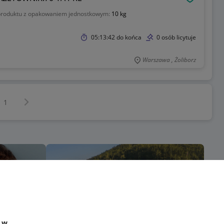
OBSERWU
roduktu z opakowaniem jednostkowym:
10 kg
05:13:42
do końca
0 osób licytuje
Warszawa , Żoliborz
Następna strona
z
1
e w