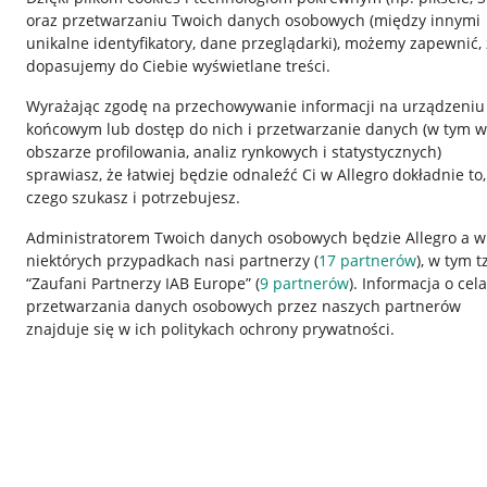
oraz przetwarzaniu Twoich danych osobowych
(między innymi
unikalne identyfikatory, dane przeglądarki)
, możemy zapewnić, 
dopasujemy do Ciebie wyświetlane treści.
Wyrażając zgodę na przechowywanie informacji na urządzeniu
końcowym lub dostęp do nich i przetwarzanie danych (w tym w
obszarze profilowania, analiz rynkowych i statystycznych)
sprawiasz, że łatwiej będzie odnaleźć Ci w Allegro dokładnie to,
czego szukasz i potrzebujesz.
Przydatne informacje
Informacje p
Administratorem Twoich danych osobowych będzie Allegro a w
niektórych przypadkach nasi partnerzy (
17
partnerów
), w tym t
Jak to działa
Regulamin
“Zaufani Partnerzy IAB Europe” (
9
partnerów
). Informacja o cel
Napisz do nas
Polityka plików
przetwarzania danych osobowych przez naszych partnerów
znajduje się w ich politykach ochrony prywatności.
Allegro Gadane dla sprzedających
Ustawienia plik
Allegro Gadane dla kupujących
Udostępnianie l
Mapa miejscowości
Informacje dla