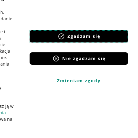
ch
.
adanie
e i
Zgadzam się
h
nie
ikacja
nie
.
Nie zgadzam się
iania
Zmieniam zgody
e
sz ją w
nia
ywa na