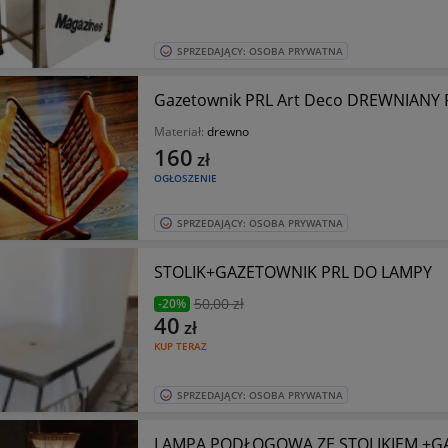
SPRZEDAJĄCY: OSOBA PRYWATNA
Gazetownik PRL Art Deco DREWNIANY 
Materiał:
drewno
160
zł
OGŁOSZENIE
SPRZEDAJĄCY: OSOBA PRYWATNA
STOLIK+GAZETOWNIK PRL DO LAMPY
50
,00 zł
-20%
40
zł
KUP TERAZ
SPRZEDAJĄCY: OSOBA PRYWATNA
LAMPA PODŁOGOWA ZE STOLIKIEM +GA