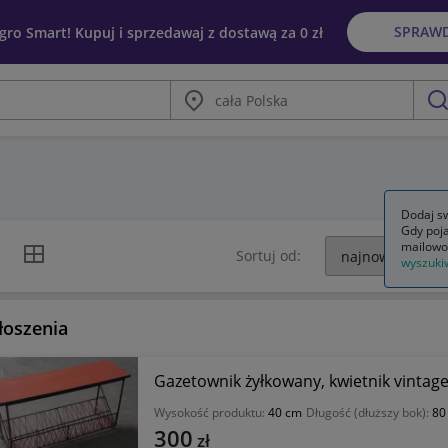
SPRAW
egro Smart! Kupuj i sprzedawaj z dostawą za 0 zł
Miasto
szu
Dodaj sw
Gdy poja
mailowo
k listy
Widok siatki
Sortuj od:
wyszuki
łoszenia
Gazetownik żyłkowany, kwietnik vintage
Wysokość produktu:
40 cm
Długość (dłuższy bok):
80
300
zł