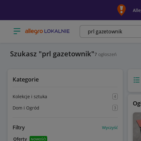
All
Otwórz menu z kategoriami
Szukasz
prl gazetownik
7
ogłoszeń
Kategorie
Wido
Kolekcje i sztuka
4
Og
Dom i Ogród
3
Filtry
Wyczyść
Oferty
NOWOŚĆ!