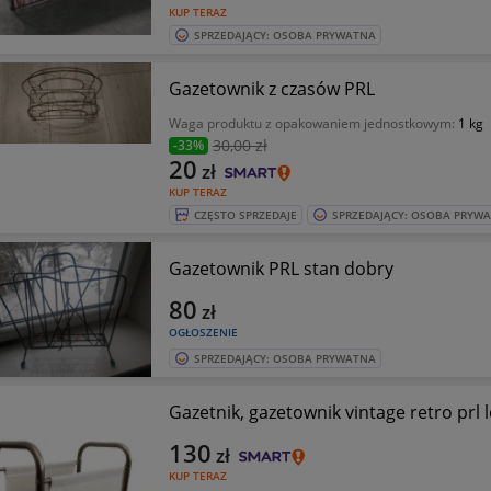
KUP TERAZ
SPRZEDAJĄCY: OSOBA PRYWATNA
Gazetownik z czasów PRL
Waga produktu z opakowaniem jednostkowym:
1 kg
30
,00 zł
-33%
20
zł
KUP TERAZ
CZĘSTO SPRZEDAJE
SPRZEDAJĄCY: OSOBA PRYW
Gazetownik PRL stan dobry
80
zł
OGŁOSZENIE
SPRZEDAJĄCY: OSOBA PRYWATNA
Gazetnik, gazetownik vintage retro prl l
130
zł
KUP TERAZ