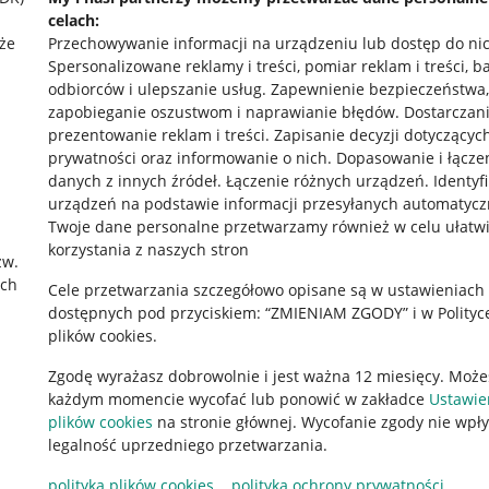
celach:
że
Przechowywanie informacji na urządzeniu lub dostęp do ni
Spersonalizowane reklamy i treści, pomiar reklam i treści, b
odbiorców i ulepszanie usług
.
Zapewnienie bezpieczeństwa,
zapobieganie oszustwom i naprawianie błędów
.
Dostarczani
prezentowanie reklam i treści
.
Zapisanie decyzji dotyczącyc
prywatności oraz informowanie o nich
.
Dopasowanie i łącze
danych z innych źródeł
.
Łączenie różnych urządzeń
.
Identyf
urządzeń na podstawie informacji przesyłanych automatycz
rawne
Pobierz aplikację
Twoje dane personalne przetwarzamy również w celu ułatw
korzystania z naszych stron
zw.
ach
Cele przetwarzania szczegółowo opisane są w ustawieniach
 "cookies"
dostępnych pod przyciskiem: “ZMIENIAM ZGODY” i w Polityc
plików cookies.
ów "cookies"
Zgodę wyrażasz dobrowolnie i jest ważna 12 miesięcy. Może
okalizacji
każdym momencie wycofać lub ponowić w zakładce
Ustawie
 Aktu o Usługach Cyfrowych
plików cookies
na stronie głównej. Wycofanie zgody nie wpł
legalność uprzedniego przetwarzania.
polityka plików cookies
polityka ochrony prywatności