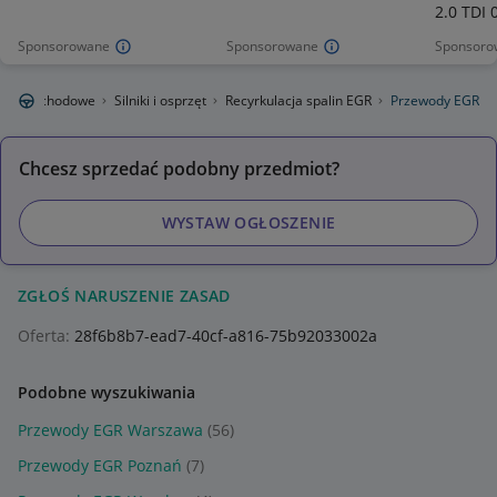
2.0 TDI 
Sponsorowane
Sponsorowane
Sponsoro
ci samochodowe
Silniki i osprzęt
Recyrkulacja spalin EGR
Przewody EGR
Chcesz sprzedać podobny przedmiot?
WYSTAW OGŁOSZENIE
ZGŁOŚ NARUSZENIE ZASAD
Oferta:
28f6b8b7-ead7-40cf-a816-75b92033002a
Podobne wyszukiwania
Przewody EGR Warszawa
(56)
Przewody EGR Poznań
(7)