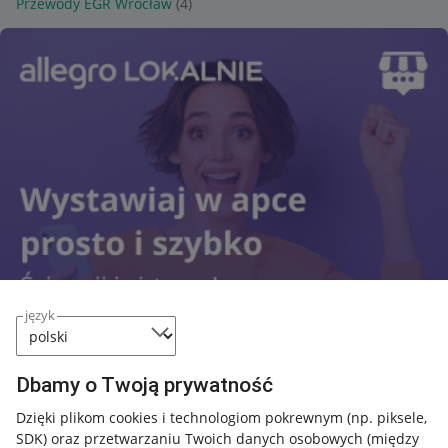
Przewody EGR Wrocław
(4)
język
Dbamy o Twoją prywatność
Dzięki plikom cookies i technologiom pokrewnym
(np. piksele,
SDK)
oraz przetwarzaniu Twoich danych osobowych
(między
Przydatne informacje