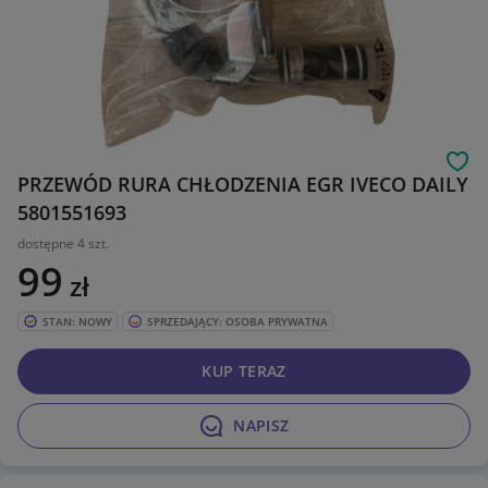
Obs
PRZEWÓD RURA CHŁODZENIA EGR IVECO DAILY
5801551693
dostępne 4 szt.
99
zł
STAN: NOWY
SPRZEDAJĄCY: OSOBA PRYWATNA
KUP TERAZ
NAPISZ