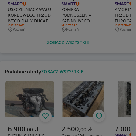
USZCZELNIACZ WAŁU
POMPKA
AMORTYZ
KORBOWEGO PRZÓD
PODNOSZENIA
PRZÓD IV
IVECO DAILY DUCATO
KABINY IVECO
EUROCAR
RODZAJ OFERTY:
KUP TERAZ
RODZAJ OFERTY:
KUP TERAZ
RODZAJ OFERT
KUP TERAZ
5802003305
STRALIS S-WAY
99465084
Poznań
Poznań
Poznań
Miejscowość
Miejscowość
Miejscowo
TRAKKER 504173053
ZOBACZ WSZYSTKIE
Podobne oferty
ZOBACZ WSZYSTKIE
Obserwuj
Obserwuj
Aktualna cena
Aktualna cena
Aktualna 
6 900
2 500
7 000
,
00
zł
,
00
zł
,
SUZUKI SILNIK 1.6
Głowica Volkswagen