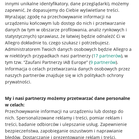
innymi unikalne identyfikatory, dane przeglądarki)
, możemy
zapewnić, że dopasujemy do Ciebie wyświetlane treści.
Jak to działa
Wyrażając zgodę na przechowywanie informacji na
Napisz do nas
urządzeniu końcowym lub dostęp do nich i przetwarzanie
danych (w tym w obszarze profilowania, analiz rynkowych i
Allegro Gadane dla sprzedających
statystycznych) sprawiasz, że łatwiej będzie odnaleźć Ci w
Allegro dokładnie to, czego szukasz i potrzebujesz.
Allegro Gadane dla kupujących
Administratorem Twoich danych osobowych będzie Allegro a
w niektórych przypadkach nasi partnerzy (
17
partnerów
), w
Mapa miejscowości
tym tzw. “Zaufani Partnerzy IAB Europe” (
9
partnerów
).
Informacja o celach przetwarzania danych osobowych przez
Informacje prawne
naszych partnerów znajduje się w ich politykach ochrony
prywatności.
Regulamin
Polityka plików "cookies"
My i nasi partnerzy możemy przetwarzać dane personalne
w celach:
Ustawienia plików "cookies"
Przechowywanie informacji na urządzeniu lub dostęp do
nich
.
Spersonalizowane reklamy i treści, pomiar reklam i
Udostępnianie lokalizacji
treści, badanie odbiorców i ulepszanie usług
.
Zapewnienie
Informacje dla Aktu o Usługach Cyfrowych
bezpieczeństwa, zapobieganie oszustwom i naprawianie
błędów
.
Dostarczanie i prezentowanie reklam i treści
.