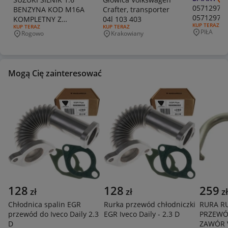
057129711
BENZYNA KOD M16A
Crafter, transporter
05712971
KOMPLETNY Z
04l 103 403
RODZAJ OFERT
KUP TERAZ
RODZAJ OFERTY:
KUP TERAZ
RODZAJ OFERTY:
KUP TERAZ
SKRZYNIĄ SUZUKI
PIŁA
Rogowo
Krakowiany
Miejscowo
Miejscowość
Miejscowość
SX4 VITARA
Mogą Cię zainteresować
128
128
259
zł
zł
zł
Chłodnica spalin EGR
Rurka przewód chłodniczki
RURA R
przewód do Iveco Daily 2.3
EGR Iveco Daily - 2.3 D
PRZEWÓ
D
ZAWÓR 