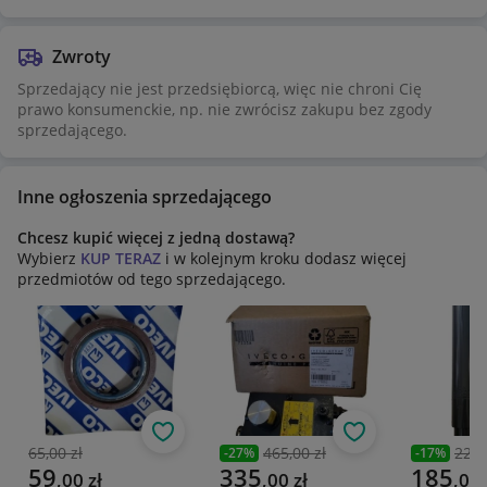
Zwroty
Sprzedający nie jest przedsiębiorcą, więc nie chroni Cię
prawo konsumenckie, np. nie zwrócisz zakupu bez zgody
sprzedającego.
Inne ogłoszenia sprzedającego
Chcesz kupić więcej z jedną dostawą?
Wybierz
KUP TERAZ
i w kolejnym kroku dodasz więcej
przedmiotów od tego sprzedającego.
Obserwuj
Obserwuj
65,00 zł
465,00 zł
225,
-
27
%
-
17
%
Poprzednia cena
Poprzednia cena
Poprzedni
Aktualna cena
Aktualna cena
Aktualna 
59
335
185
,
00
zł
,
00
zł
,
00