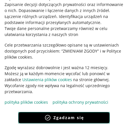
Pobierz aplikację
Zapisanie decyzji dotyczących prywatności oraz informowanie
o nich
.
Dopasowanie i łączenie danych z innych źródeł
.
Łączenie różnych urządzeń
.
Identyfikacja urządzeń na
podstawie informacji przesyłanych automatycznie
.
Twoje dane personalne przetwarzamy również w celu
ułatwiania korzystania z naszych stron
Cele przetwarzania szczegółowo opisane są w ustawieniach
dostępnych pod przyciskiem: “ZMIENIAM ZGODY” i w Polityce
plików cookies.
Zgodę wyrażasz dobrowolnie i jest ważna 12 miesięcy.
Możesz ją w każdym momencie wycofać lub ponowić w
Korzystanie z serwisu oznacza akceptację
regulaminu
.
zakładce
Ustawienia plików cookies
na stronie głównej.
Wycofanie zgody nie wpływa na legalność uprzedniego
przetwarzania.
polityka plików cookies
polityka ochrony prywatności
Zgadzam się