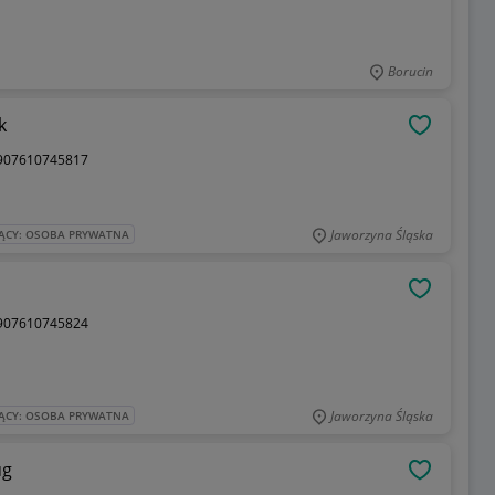
Borucin
k
OBSERWU
907610745817
Jaworzyna Śląska
ĄCY: OSOBA PRYWATNA
OBSERWU
907610745824
Jaworzyna Śląska
ĄCY: OSOBA PRYWATNA
ug
OBSERWU