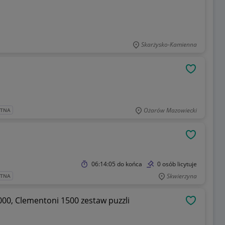
Skarżysko-Kamienna
OBSERWU
Ożarów Mazowiecki
ATNA
OBSERWU
06:14:05
do końca
0 osób licytuje
Skwierzyna
ATNA
1000, Clementoni 1500 zestaw puzzli
OBSERWU