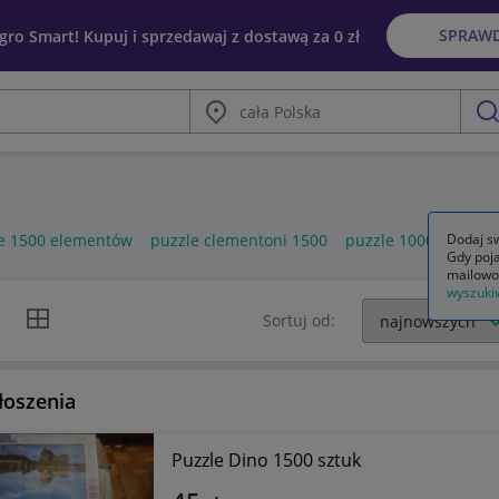
SPRAW
egro Smart! Kupuj i sprzedawaj z dostawą za 0 zł
Miasto
szu
e 1500 elementów
puzzle clementoni 1500
puzzle 1000
Dodaj sw
Gdy poja
mailowo
wyszuki
k listy
Widok siatki
Sortuj od:
łoszenia
Puzzle Dino 1500 sztuk