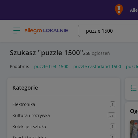
All
Otwórz menu z kategoriami
Szukasz
puzzle 1500
258
ogłoszeń
Podobne:
puzzle trefl 1500
puzzle castorland 1500
puzzl
Kategorie
Wido
Elektronika
1
Og
Kultura i rozrywka
58
Kolekcje i sztuka
1
Sport i turystyka
1