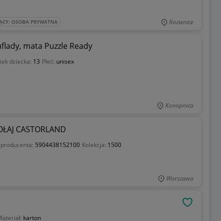
Kozienice
ĄCY: OSOBA PRYWATNA
zuflady, mata Puzzle Ready
iek dziecka:
13
Płeć:
unisex
Konopnica
OŁAJ CASTORLAND
 producenta:
5904438152100
Kolekcja:
1500
Warszawa
OBSERWU
ateriał:
karton