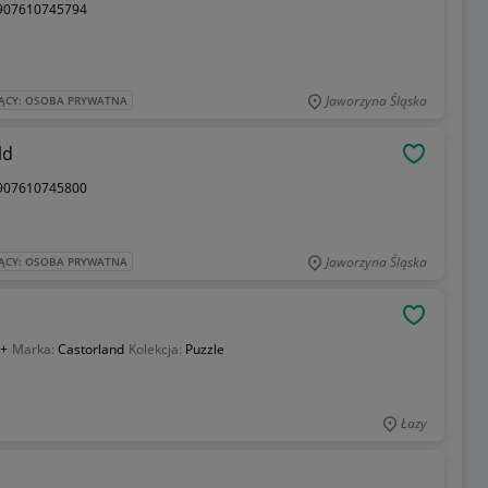
907610745794
Jaworzyna Śląska
ĄCY: OSOBA PRYWATNA
ld
OBSERWU
907610745800
Jaworzyna Śląska
ĄCY: OSOBA PRYWATNA
OBSERWU
 +
Marka:
Castorland
Kolekcja:
Puzzle
Łazy