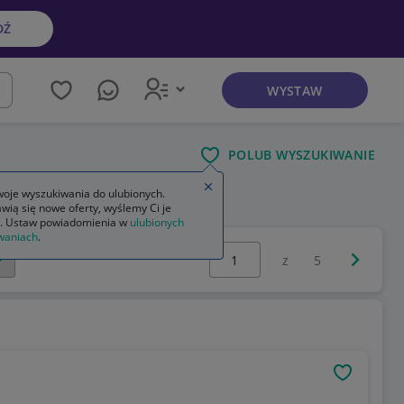
DŹ
WYSTAW
kaj
POLUB WYSZUKIWANIE
Zamknij wskazówkę
oje wyszukiwania do ulubionych.
wią się nowe oferty, wyślemy Ci je
. Ustaw powiadomienia w
ulubionych
waniach
.
Wybierz stronę:
Następna 
z
5
OBSERWU