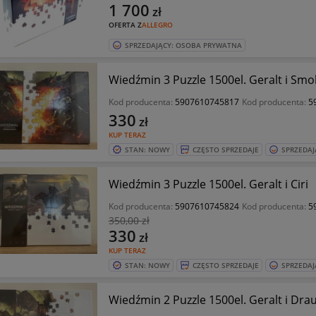
1 700
zł
OFERTA Z
ALLEGRO
SPRZEDAJĄCY: OSOBA PRYWATNA
Wiedźmin 3 Puzzle 1500el. Geralt i Smo
Kod producenta:
5907610745817
Kod producenta:
5
330
zł
KUP TERAZ
STAN: NOWY
CZĘSTO SPRZEDAJE
SPRZEDAJ
Wiedźmin 3 Puzzle 1500el. Geralt i Ciri
Kod producenta:
5907610745824
Kod producenta:
5
350
,00 zł
330
zł
KUP TERAZ
STAN: NOWY
CZĘSTO SPRZEDAJE
SPRZEDAJ
Wiedźmin 2 Puzzle 1500el. Geralt i Dra