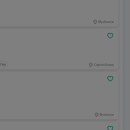
Mysłowice
OBSERWU
Częstochowa
ATNA
OBSERWU
Brzeszcze