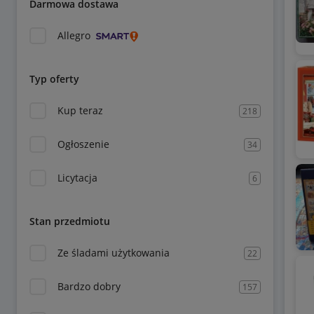
Darmowa dostawa
Allegro
Typ oferty
Kup teraz
218
Ogłoszenie
34
Licytacja
6
Stan przedmiotu
Ze śladami użytkowania
22
Bardzo dobry
157