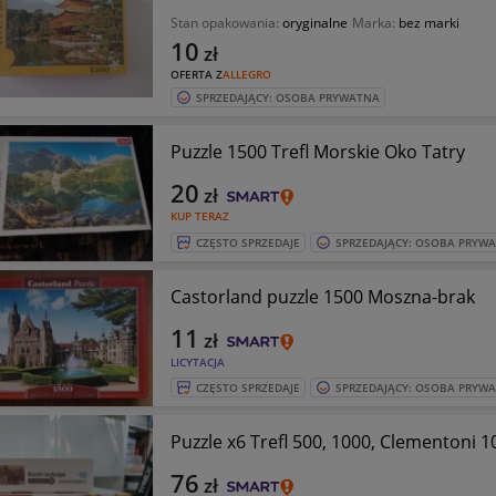
Stan opakowania:
oryginalne
Marka:
bez marki
10
zł
OFERTA Z
ALLEGRO
SPRZEDAJĄCY: OSOBA PRYWATNA
Puzzle 1500 Trefl Morskie Oko Tatry
20
zł
KUP TERAZ
CZĘSTO SPRZEDAJE
SPRZEDAJĄCY: OSOBA PRYW
Castorland puzzle 1500 Moszna-brak
11
zł
LICYTACJA
CZĘSTO SPRZEDAJE
SPRZEDAJĄCY: OSOBA PRYW
Puzzle x6 Trefl 500, 1000, Clementoni 
76
zł