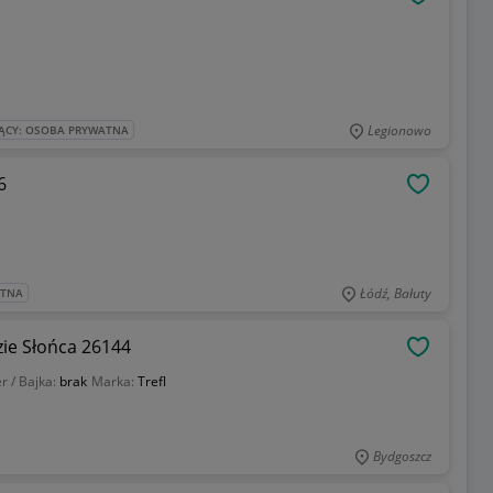
OBSERWU
Legionowo
ĄCY: OSOBA PRYWATNA
6
OBSERWU
Łódź, Bałuty
ATNA
zie Słońca 26144
OBSERWU
r / Bajka:
brak
Marka:
Trefl
Bydgoszcz