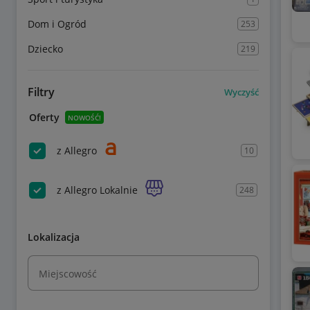
Dom i Ogród
253
Dziecko
219
Filtry
Wyczyść
Oferty
NOWOŚĆ!
z Allegro
10
z Allegro Lokalnie
248
Lokalizacja
Miejscowość