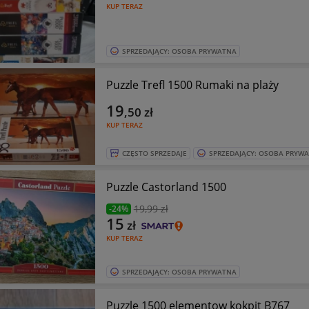
KUP TERAZ
SPRZEDAJĄCY: OSOBA PRYWATNA
Puzzle Trefl 1500 Rumaki na plaży
19
,50
zł
KUP TERAZ
CZĘSTO SPRZEDAJE
SPRZEDAJĄCY: OSOBA PRYW
Puzzle Castorland 1500
19
,99 zł
-24%
15
zł
KUP TERAZ
SPRZEDAJĄCY: OSOBA PRYWATNA
Puzzle 1500 elementow kokpit B767