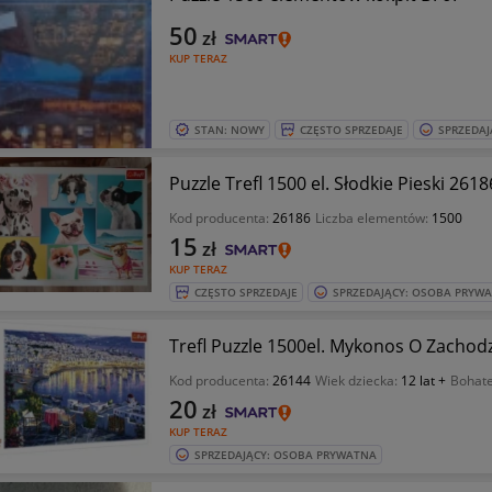
50
zł
KUP TERAZ
STAN: NOWY
CZĘSTO SPRZEDAJE
SPRZEDAJ
Puzzle Trefl 1500 el. Słodkie Pieski 2618
Kod producenta:
26186
Liczba elementów:
1500
15
zł
KUP TERAZ
CZĘSTO SPRZEDAJE
SPRZEDAJĄCY: OSOBA PRYW
Trefl Puzzle 1500el. Mykonos O Zachod
Kod producenta:
26144
Wiek dziecka:
12 lat +
Bohate
20
zł
KUP TERAZ
SPRZEDAJĄCY: OSOBA PRYWATNA