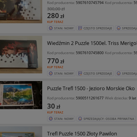
Kod producenta:
5907610745794
Kod producenta:
5
300
,00 zł
280
zł
KUP TERAZ
STAN: NOWY
CZĘSTO SPRZEDAJE
SPRZEDAJ
Wiedźmin 2 Puzzle 1500el. Triss Merigo
Kod producenta:
5907610745800
Kod producenta:
5
770
zł
KUP TERAZ
STAN: NOWY
CZĘSTO SPRZEDAJE
SPRZEDAJ
Puzzle Trefl 1500 - Jezioro Morskie Oko
Kod producenta:
5900511261677
Wiek dziecka:
9 lat
30
zł
KUP TERAZ
STAN: NOWY
SPRZEDAJĄCY: OSOBA PRYWATNA
Trefl Puzzle 1500 Złoty Pawilon