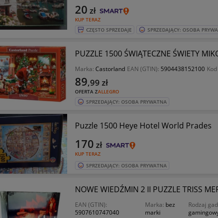
20
zł
KUP TERAZ
CZĘSTO SPRZEDAJE
SPRZEDAJĄCY: OSOBA PRYW
PUZZLE 1500 ŚWIĄTECZNE ŚWIETY MIK
Marka:
Castorland
EAN (GTIN):
5904438152100
Kod
89
,99
zł
OFERTA Z
ALLEGRO
SPRZEDAJĄCY: OSOBA PRYWATNA
Puzzle 1500 Heye Hotel World Prades
170
zł
KUP TERAZ
SPRZEDAJĄCY: OSOBA PRYWATNA
NOWE WIEDŹMIN 2 II PUZZLE TRISS ME
EAN (GTIN):
Marka:
bez
Rodzaj gad
5907610747040
marki
gamingow