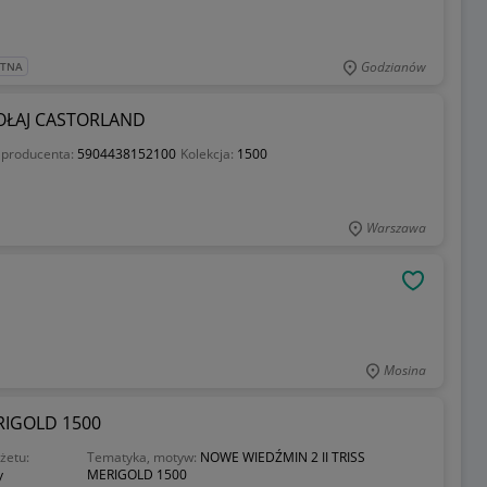
Godzianów
ATNA
OŁAJ CASTORLAND
 producenta:
5904438152100
Kolekcja:
1500
Warszawa
OBSERWU
Mosina
RIGOLD 1500
żetu:
Tematyka, motyw:
NOWE WIEDŹMIN 2 II TRISS
y
MERIGOLD 1500