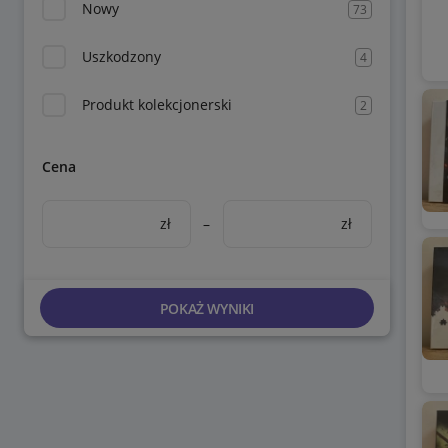
Nowy
73
Uszkodzony
4
Produkt kolekcjonerski
2
Cena
zł
–
zł
POKAŻ WYNIKI