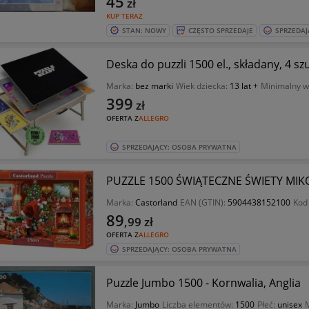
45
zł
KUP TERAZ
STAN: NOWY
CZĘSTO SPRZEDAJE
SPRZEDAJ
Deska do puzzli 1500 el., składany, 4 s
Marka:
bez marki
Wiek dziecka:
13 lat +
Minimalny w
399
zł
OFERTA Z
ALLEGRO
SPRZEDAJĄCY: OSOBA PRYWATNA
PUZZLE 1500 ŚWIĄTECZNE ŚWIETY MIK
Marka:
Castorland
EAN (GTIN):
5904438152100
Kod
89
,99
zł
OFERTA Z
ALLEGRO
SPRZEDAJĄCY: OSOBA PRYWATNA
Puzzle Jumbo 1500 - Kornwalia, Anglia
Marka:
Jumbo
Liczba elementów:
1500
Płeć:
unisex
M