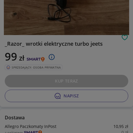
Obs
_Razor_ wrotki elektryczne turbo jeets
99
zł
SPRZEDAJĄCY: OSOBA PRYWATNA
KUP TERAZ
NAPISZ
Dostawa
Allegro Paczkomaty InPost
10
,95
zł
0
zł
z pakietem