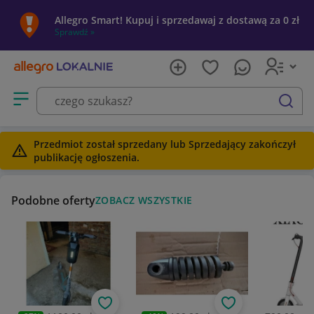
Allegro Smart! Kupuj i sprzedawaj z dostawą za 0 zł
Sprawdź »
Otwórz menu z kategoriami
szukaj
Przedmiot został sprzedany lub Sprzedający zakończył
publikację ogłoszenia.
Podobne oferty
ZOBACZ WSZYSTKIE
Obserwuj
Obserwuj