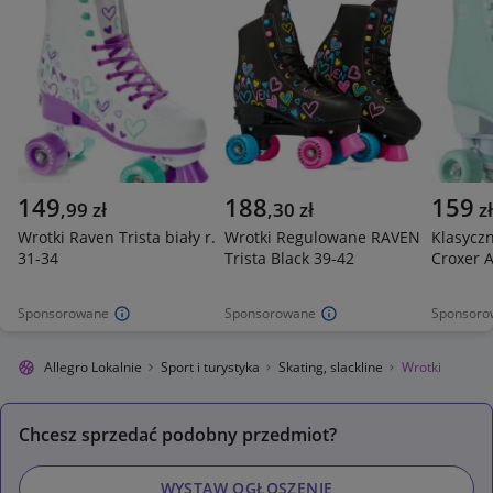
149
188
159
,
99
zł
,
30
zł
zł
Wrotki Raven Trista biały r.
Wrotki Regulowane RAVEN
Klasyczn
31-34
Trista Black 39-42
Croxer A
Sponsorowane
Sponsorowane
Sponsoro
Allegro Lokalnie
Sport i turystyka
Skating, slackline
Wrotki
Chcesz sprzedać podobny przedmiot?
WYSTAW OGŁOSZENIE