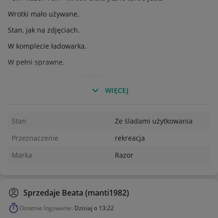
Wrotki mało używane.
Stan, jak na zdjęciach.
W komplecie ładowarka.
W pełni sprawne.
Cena nowych, to ponad 800 PLN.
WIĘCEJ
Stan
Ze śladami użytkowania
Przeznaczenie
rekreacja
Marka
Razor
Sprzedaje
Beata (manti1982)
Ostatnie logowanie:
Dzisiaj o 13:22