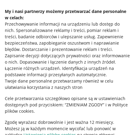
Napisz do nas
My i nasi partnerzy możemy przetwarzać dane personalne
Allegro Gadane dla sprzedających
w celach:
Przechowywanie informacji na urządzeniu lub dostęp do
Allegro Gadane dla kupujących
nich
.
Spersonalizowane reklamy i treści, pomiar reklam i
treści, badanie odbiorców i ulepszanie usług
.
Zapewnienie
Mapa miejscowości
bezpieczeństwa, zapobieganie oszustwom i naprawianie
błędów
.
Dostarczanie i prezentowanie reklam i treści
.
Informacje prawne
Zapisanie decyzji dotyczących prywatności oraz informowanie
o nich
.
Dopasowanie i łączenie danych z innych źródeł
.
Regulamin
Łączenie różnych urządzeń
.
Identyfikacja urządzeń na
podstawie informacji przesyłanych automatycznie
.
Polityka plików "cookies"
Twoje dane personalne przetwarzamy również w celu
ułatwiania korzystania z naszych stron
Ustawienia plików "cookies"
Cele przetwarzania szczegółowo opisane są w ustawieniach
Udostępnianie lokalizacji
dostępnych pod przyciskiem: “ZMIENIAM ZGODY” i w Polityce
Informacje dla Aktu o Usługach Cyfrowych
plików cookies.
Zgodę wyrażasz dobrowolnie i jest ważna 12 miesięcy.
Pobierz aplikację
Możesz ją w każdym momencie wycofać lub ponowić w
zakładce
Ustawienia plików cookies
na stronie głównej.