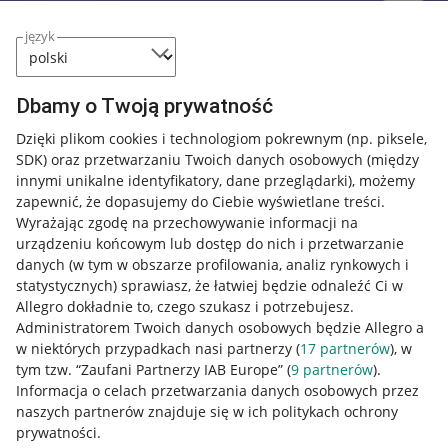
język
Dbamy o Twoją prywatność
Dzięki plikom cookies i technologiom pokrewnym
(np. piksele,
SDK)
oraz przetwarzaniu Twoich danych osobowych
(między
innymi unikalne identyfikatory, dane przeglądarki)
, możemy
zapewnić, że dopasujemy do Ciebie wyświetlane treści.
Wyrażając zgodę na przechowywanie informacji na
urządzeniu końcowym lub dostęp do nich i przetwarzanie
danych (w tym w obszarze profilowania, analiz rynkowych i
statystycznych) sprawiasz, że łatwiej będzie odnaleźć Ci w
Allegro dokładnie to, czego szukasz i potrzebujesz.
Administratorem Twoich danych osobowych będzie Allegro a
w niektórych przypadkach nasi partnerzy (
17
partnerów
), w
tym tzw. “Zaufani Partnerzy IAB Europe” (
9
partnerów
).
Przydatne informacje
Informacja o celach przetwarzania danych osobowych przez
naszych partnerów znajduje się w ich politykach ochrony
prywatności.
Jak to działa