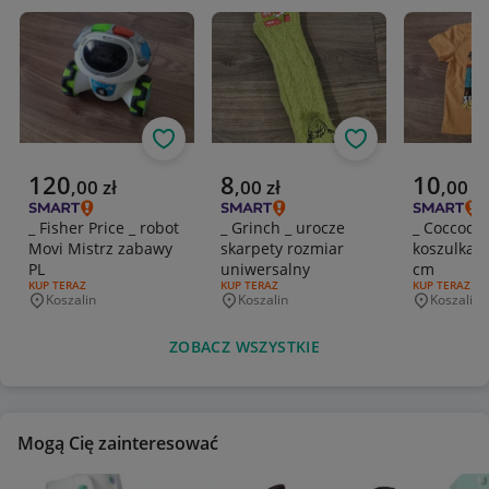
Obserwuj
Obserwuj
Aktualna cena
Aktualna cena
Aktualna 
120
8
10
,
00
zł
,
00
zł
,
00
zł
_ Fisher Price _ robot
_ Grinch _ urocze
_ Coccodril
Movi Mistrz zabawy
skarpety rozmiar
koszulka t
PL
uniwersalny
cm
RODZAJ OFERTY:
KUP TERAZ
RODZAJ OFERTY:
KUP TERAZ
RODZAJ OFERT
KUP TERAZ
Koszalin
Koszalin
Koszalin
Miejscowość
Miejscowość
Miejscowo
ZOBACZ WSZYSTKIE
Mogą Cię zainteresować