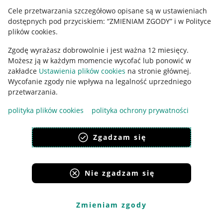
Udostępnianie lokalizacji
Cele przetwarzania szczegółowo opisane są w ustawieniach
dostępnych pod przyciskiem: “ZMIENIAM ZGODY” i w Polityce
Informacje dla Aktu o Usługach Cyfrowych
plików cookies.
Pobierz aplikację
Zgodę wyrażasz dobrowolnie i jest ważna 12 miesięcy.
Możesz ją w każdym momencie wycofać lub ponowić w
zakładce
Ustawienia plików cookies
na stronie głównej.
Wycofanie zgody nie wpływa na legalność uprzedniego
przetwarzania.
polityka plików cookies
polityka ochrony prywatności
Zgadzam się
Nie zgadzam się
Korzystanie z serwisu oznacza akceptację
regulaminu
.
Zmieniam zgody