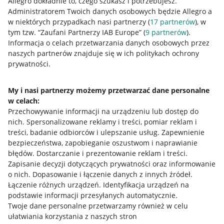
Allegro dokładnie to, czego szukasz i potrzebujesz.
Administratorem Twoich danych osobowych będzie Allegro a
w niektórych przypadkach nasi partnerzy (
17
partnerów
), w
tym tzw. “Zaufani Partnerzy IAB Europe” (
9
partnerów
).
Przydatne informacje
Informacja o celach przetwarzania danych osobowych przez
naszych partnerów znajduje się w ich politykach ochrony
Jak to działa
prywatności.
Napisz do nas
My i nasi partnerzy możemy przetwarzać dane personalne
Allegro Gadane dla sprzedających
w celach:
Przechowywanie informacji na urządzeniu lub dostęp do
Allegro Gadane dla kupujących
nich
.
Spersonalizowane reklamy i treści, pomiar reklam i
Mapa miejscowości
treści, badanie odbiorców i ulepszanie usług
.
Zapewnienie
bezpieczeństwa, zapobieganie oszustwom i naprawianie
błędów
.
Dostarczanie i prezentowanie reklam i treści
.
Informacje prawne
Zapisanie decyzji dotyczących prywatności oraz informowanie
o nich
.
Dopasowanie i łączenie danych z innych źródeł
.
Regulamin
Łączenie różnych urządzeń
.
Identyfikacja urządzeń na
Polityka plików "cookies"
podstawie informacji przesyłanych automatycznie
.
Twoje dane personalne przetwarzamy również w celu
Ustawienia plików "cookies"
ułatwiania korzystania z naszych stron