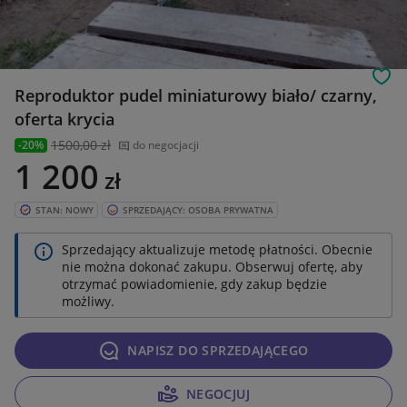
Obs
Reproduktor pudel miniaturowy biało/ czarny,
oferta krycia
1500
,00 zł
-20%
do negocjacji
1 200
zł
STAN: NOWY
SPRZEDAJĄCY: OSOBA PRYWATNA
Sprzedający aktualizuje metodę płatności. Obecnie
nie można dokonać zakupu. Obserwuj ofertę, aby
otrzymać powiadomienie, gdy zakup będzie
możliwy.
NAPISZ DO SPRZEDAJĄCEGO
NEGOCJUJ