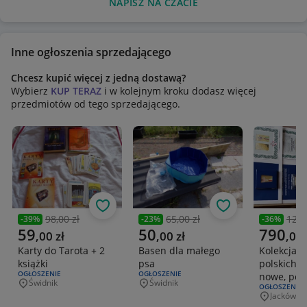
NAPISZ NA CZACIE
Inne ogłoszenia sprzedającego
Chcesz kupić więcej z jedną dostawą?
Wybierz
KUP TERAZ
i w kolejnym kroku dodasz więcej
przedmiotów od tego sprzedającego.
Obserwuj
Obserwuj
98,00 zł
65,00 zł
1250
-
39
%
-
23
%
-
36
%
Poprzednia cena
Poprzednia cena
Poprzedni
Aktualna cena
Aktualna cena
Aktualna 
59
50
790
,
00
zł
,
00
zł
,
00
Karty do Tarota + 2
Basen dla małego
Kolekcja 
książki
psa
polskich 4 
RODZAJ OFERTY:
OGŁOSZENIE
RODZAJ OFERTY:
OGŁOSZENIE
nowe, poz
Świdnik
Świdnik
Miejscowość
Miejscowość
RODZAJ OFERT
OGŁOSZENIE
Jacków
Miejscowo