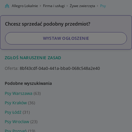
Allegro Lokalnie
Firma i usługi
Żywe zwierzęta
Psy
Chcesz sprzedać podobny przedmiot?
WYSTAW OGŁOSZENIE
ZGŁOŚ NARUSZENIE ZASAD
Oferta:
8bf43cdf-04a0-441a-bba0-068c548a2e40
Podobne wyszukiwania
Psy Warszawa
(63)
Psy Kraków
(36)
Psy Łódź
(31)
Psy Wrocław
(23)
Psy Poznań
(19)