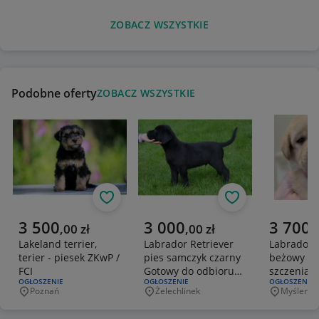
ZOBACZ WSZYSTKIE
Podobne oferty
ZOBACZ WSZYSTKIE
Obserwuj
Obserwuj
Aktualna cena
Aktualna cena
Aktualna 
3 500
3 000
3 700
,
00
zł
,
00
zł
,
Lakeland terrier,
Labrador Retriever
Labrador
terier - piesek ZKwP /
pies samczyk czarny
beżowy ZK
FCI
Gotowy do odbioru
szczeniak
RODZAJ OFERTY:
OGŁOSZENIE
RODZAJ OFERTY:
OGŁOSZENIE
RODZAJ OFERT
OGŁOSZENIE
Badania Genetyczne
Champion
Poznań
Żelechlinek
Myślenic
Miejscowość
Miejscowość
Miejscowo
sprzedaż