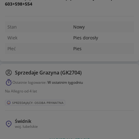
603+598+554
Stan
Nowy
Wiek
Pies dorosły
Płeć
Pies
Sprzedaje
Grazyna (GK2704)
Ostatnie logowanie:
W ostatnim tygodniu
Na Allegro od 4 lat
SPRZEDAJĄCY: OSOBA PRYWATNA
Świdnik
woj.
lubelskie