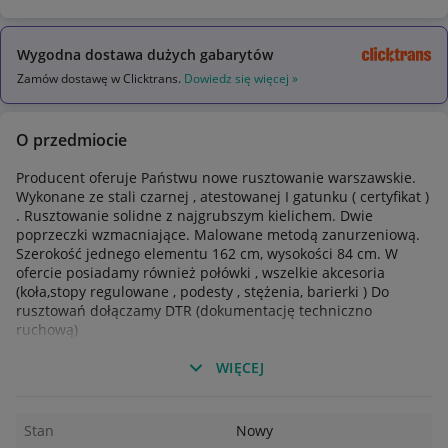
Wygodna dostawa dużych gabarytów
Zamów dostawę w Clicktrans.
Dowiedz się więcej »
O przedmiocie
Producent oferuje Państwu nowe rusztowanie warszawskie.
Wykonane ze stali czarnej , atestowanej I gatunku ( certyfikat )
. Rusztowanie solidne z najgrubszym kielichem. Dwie
poprzeczki wzmacniające. Malowane metodą zanurzeniową.
Szerokość jednego elementu 162 cm, wysokości 84 cm. W
ofercie posiadamy również połówki , wszelkie akcesoria
(koła,stopy regulowane , podesty , stężenia, barierki ) Do
rusztowań dołączamy DTR (dokumentację techniczno
ruchową)
Gwarantujemy rzetelność wykonania i szybki termin realizacji
.
WIĘCEJ
JESTEŚMY DYSPOZYCYJNI 7 DNI W TYGODNIU . Działamy na
terenie całego kraj.
Stan
Nowy
Zapraszamy do kontaktu