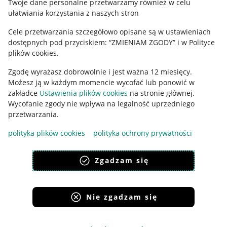
Twoje dane personalne przetwarzamy również w celu
ułatwiania korzystania z naszych stron
Ustawienia plików "cookies"
Cele przetwarzania szczegółowo opisane są w ustawieniach
Udostępnianie lokalizacji
dostępnych pod przyciskiem: “ZMIENIAM ZGODY” i w Polityce
plików cookies.
Informacje dla Aktu o Usługach Cyfrowych
Zgodę wyrażasz dobrowolnie i jest ważna 12 miesięcy.
Pobierz aplikację
Możesz ją w każdym momencie wycofać lub ponowić w
zakładce
Ustawienia plików cookies
na stronie głównej.
Wycofanie zgody nie wpływa na legalność uprzedniego
przetwarzania.
polityka plików cookies
polityka ochrony prywatności
Zgadzam się
Nie zgadzam się
Korzystanie z serwisu oznacza akceptację
regulaminu
.