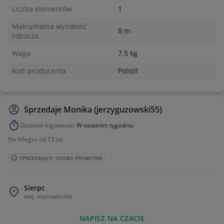
797-757-718
Liczba elementów
1
515-154-236
Maksymalna wysokość
8 m
robocza
Waga
7.5 kg
Kod producenta
Polstil
Sprzedaje
Monika (jerzyguzowski55)
Ostatnie logowanie:
W ostatnim tygodniu
Na Allegro od 13 lat
SPRZEDAJĄCY: OSOBA PRYWATNA
Sierpc
woj.
mazowieckie
NAPISZ NA CZACIE