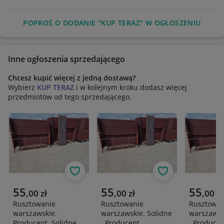
POPROŚ O DODANIE "KUP TERAZ" W OGŁOSZENIU
Inne ogłoszenia sprzedającego
Chcesz kupić więcej z jedną dostawą?
Wybierz
KUP TERAZ
i w kolejnym kroku dodasz więcej
przedmiotów od tego sprzedającego.
Obserwuj
Obserwuj
Aktualna cena
Aktualna cena
Aktualna 
55
55
55
,
00
zł
,
00
zł
,
00
zł
Rusztowanie
Rusztowanie
Rusztowan
warszawskie.
warszawskie. Solidne
warszawsk
Producent. Solidne.
. Producent
. Producen