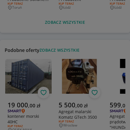
RODZAJ OFERTY:
KUP TERAZ
RODZAJ OFERTY:
KUP TERAZ
RODZAJ OFERT
KUP TERAZ
Akcesoria
Toruń
Łódź
Łódź
Miejscowość
Miejscowość
Miejscowo
ZOBACZ WSZYSTKIE
Podobne oferty
ZOBACZ WSZYSTKIE
Obserwuj
Obserwuj
Aktualna cena
Aktualna cena
Aktualna 
19 000
5 500
599
,
00
zł
,
00
zł
,
00
Agregat malarski
kontener morski
Agregat
Komatz GTech 3500
40HC
prądotwór
RODZAJ OFERTY:
KUP TERAZ
Wrocław
RODZAJ OFERTY:
KUP TERAZ
"HIUNDAI
Miejscowość
OSIEK MAŁY