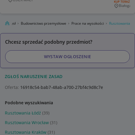
Miejscowość
RODZAJ OFERT
KUP TERAZ
nowy , be
Białogard
Miejscowo
Przemysł
Budownictwo przemysłowe
Prace na wysokości
Rusztowania
Chcesz sprzedać podobny przedmiot?
WYSTAW OGŁOSZENIE
ZGŁOŚ NARUSZENIE ZASAD
Oferta:
16918c54-bab7-48ab-a700-27bf4c9d8c7e
Podobne wyszukiwania
Rusztowania Łódź
(39)
Rusztowania Wrocław
(31)
Rusztowania Kraków
(31)