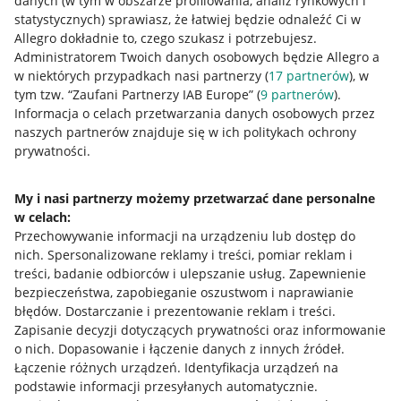
danych (w tym w obszarze profilowania, analiz rynkowych i
statystycznych) sprawiasz, że łatwiej będzie odnaleźć Ci w
Allegro dokładnie to, czego szukasz i potrzebujesz.
Administratorem Twoich danych osobowych będzie Allegro a
w niektórych przypadkach nasi partnerzy (
17
partnerów
), w
tym tzw. “Zaufani Partnerzy IAB Europe” (
9
partnerów
).
Nawigacja
Informacja o celach przetwarzania danych osobowych przez
Przydatne informacje
naszych partnerów znajduje się w ich politykach ochrony
prywatności.
Jak to działa
Napisz do nas
My i nasi partnerzy możemy przetwarzać dane personalne
w celach:
Allegro Gadane dla sprzedających
Przechowywanie informacji na urządzeniu lub dostęp do
nich
.
Spersonalizowane reklamy i treści, pomiar reklam i
Allegro Gadane dla kupujących
treści, badanie odbiorców i ulepszanie usług
.
Zapewnienie
Mapa miejscowości
bezpieczeństwa, zapobieganie oszustwom i naprawianie
błędów
.
Dostarczanie i prezentowanie reklam i treści
.
Informacje prawne
Zapisanie decyzji dotyczących prywatności oraz informowanie
o nich
.
Dopasowanie i łączenie danych z innych źródeł
.
Łączenie różnych urządzeń
.
Identyfikacja urządzeń na
Regulamin
podstawie informacji przesyłanych automatycznie
.
Polityka plików "cookies"