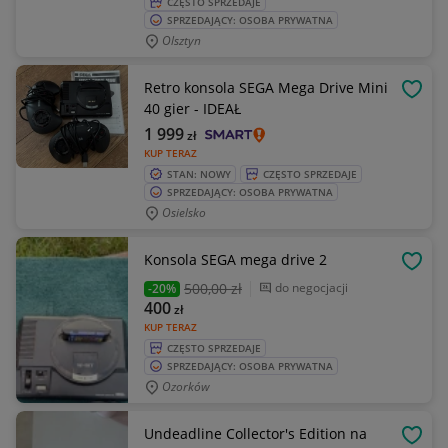
CZĘSTO SPRZEDAJE
SPRZEDAJĄCY: OSOBA PRYWATNA
Olsztyn
Retro konsola SEGA Mega Drive Mini
OBSE
40 gier - IDEAŁ
1 999
zł
KUP TERAZ
STAN: NOWY
CZĘSTO SPRZEDAJE
SPRZEDAJĄCY: OSOBA PRYWATNA
Osielsko
Konsola SEGA mega drive 2
OBSE
500
,00 zł
do negocjacji
-20%
400
zł
KUP TERAZ
CZĘSTO SPRZEDAJE
SPRZEDAJĄCY: OSOBA PRYWATNA
Ozorków
Undeadline Collector's Edition na
OBSE