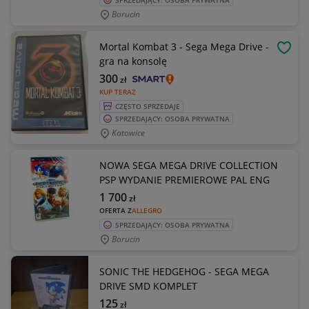
SPRZEDAJĄCY: OSOBA PRYWATNA
Borucin
Mortal Kombat 3 - Sega Mega Drive -
OBSE
gra na konsolę
300
zł
KUP TERAZ
CZĘSTO SPRZEDAJE
SPRZEDAJĄCY: OSOBA PRYWATNA
Katowice
NOWA SEGA MEGA DRIVE COLLECTION
PSP WYDANIE PREMIEROWE PAL ENG
1 700
zł
OFERTA Z
ALLEGRO
SPRZEDAJĄCY: OSOBA PRYWATNA
Borucin
SONIC THE HEDGEHOG - SEGA MEGA
DRIVE SMD KOMPLET
125
zł