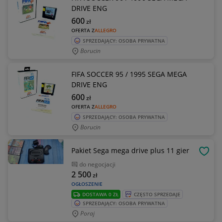
DRIVE ENG
600
zł
OFERTA Z
ALLEGRO
SPRZEDAJĄCY: OSOBA PRYWATNA
Borucin
FIFA SOCCER 95 / 1995 SEGA MEGA
DRIVE ENG
600
zł
OFERTA Z
ALLEGRO
SPRZEDAJĄCY: OSOBA PRYWATNA
Borucin
Pakiet Sega mega drive plus 11 gier
OBSE
do negocjacji
2 500
zł
OGŁOSZENIE
DOSTAWA 0 ZŁ
CZĘSTO SPRZEDAJE
SPRZEDAJĄCY: OSOBA PRYWATNA
Poraj