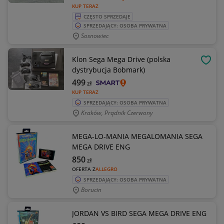
KUP TERAZ
CZĘSTO SPRZEDAJE
SPRZEDAJĄCY: OSOBA PRYWATNA
Sosnowiec
Klon Sega Mega Drive (polska
OBSE
dystrybucja Bobmark)
499
zł
KUP TERAZ
SPRZEDAJĄCY: OSOBA PRYWATNA
Kraków, Prądnik Czerwony
MEGA-LO-MANIA MEGALOMANIA SEGA
MEGA DRIVE ENG
850
zł
OFERTA Z
ALLEGRO
SPRZEDAJĄCY: OSOBA PRYWATNA
Borucin
JORDAN VS BIRD SEGA MEGA DRIVE ENG