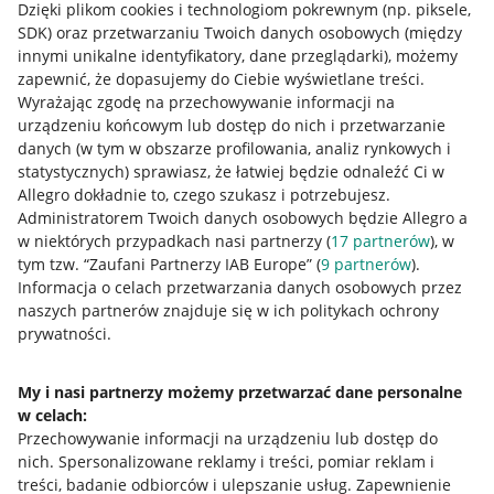
Dzięki plikom cookies i technologiom pokrewnym
(np. piksele,
SDK)
oraz przetwarzaniu Twoich danych osobowych
(między
innymi unikalne identyfikatory, dane przeglądarki)
, możemy
zapewnić, że dopasujemy do Ciebie wyświetlane treści.
Wyrażając zgodę na przechowywanie informacji na
urządzeniu końcowym lub dostęp do nich i przetwarzanie
danych (w tym w obszarze profilowania, analiz rynkowych i
statystycznych) sprawiasz, że łatwiej będzie odnaleźć Ci w
Allegro dokładnie to, czego szukasz i potrzebujesz.
Administratorem Twoich danych osobowych będzie Allegro a
w niektórych przypadkach nasi partnerzy (
17
partnerów
), w
tym tzw. “Zaufani Partnerzy IAB Europe” (
9
partnerów
).
Przydatne informacje
Informacja o celach przetwarzania danych osobowych przez
naszych partnerów znajduje się w ich politykach ochrony
prywatności.
Jak to działa
Napisz do nas
My i nasi partnerzy możemy przetwarzać dane personalne
w celach:
Allegro Gadane dla sprzedających
Przechowywanie informacji na urządzeniu lub dostęp do
Allegro Gadane dla kupujących
nich
.
Spersonalizowane reklamy i treści, pomiar reklam i
treści, badanie odbiorców i ulepszanie usług
.
Zapewnienie