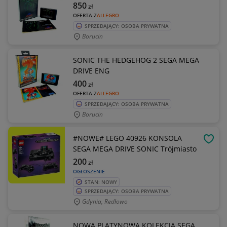
850
zł
OFERTA Z
ALLEGRO
SPRZEDAJĄCY: OSOBA PRYWATNA
Borucin
SONIC THE HEDGEHOG 2 SEGA MEGA
DRIVE ENG
400
zł
OFERTA Z
ALLEGRO
SPRZEDAJĄCY: OSOBA PRYWATNA
Borucin
#NOWE# LEGO 40926 KONSOLA
OBSE
SEGA MEGA DRIVE SONIC Trójmiasto
200
zł
OGŁOSZENIE
STAN: NOWY
SPRZEDAJĄCY: OSOBA PRYWATNA
Gdynia, Redłowo
NOWA PLATYNOWA KOLEKCJA SEGA