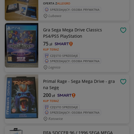
OFERTA Z
ALLEGRO
SPRZEDAJĄCY: OSOBA PRYWATNA
Lubawa
Gra Sega Mega Drive Classics
OBSE
PS4/PS5 PlayStation
75
zł
KUP TERAZ
CZĘSTO SPRZEDAJE
SPRZEDAJĄCY: OSOBA PRYWATNA
Legnica
Primal Rage - Sega Mega Drive - gra
OBSE
na Segę
200
zł
KUP TERAZ
CZĘSTO SPRZEDAJE
SPRZEDAJĄCY: OSOBA PRYWATNA
Katowice
FIFA SOCCER 96 / 1996 SEGA MEGA