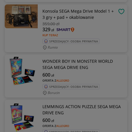
Konsola SEGA Mega Drive Model 1 +
OBSE
3 gry + pad + okablowanie
359
,00 zł
329
zł
KUP TERAZ
SPRZEDAJĄCY: OSOBA PRYWATNA
Rumia
WONDER BOY IN MONSTER WORLD
SEGA MEGA DRIVE ENG
600
zł
OFERTA Z
ALLEGRO
SPRZEDAJĄCY: OSOBA PRYWATNA
Borucin
LEMMINGS ACTION PUZZLE SEGA MEGA
DRIVE ENG
600
zł
OFERTA Z
ALLEGRO