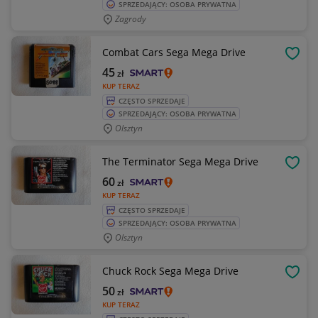
SPRZEDAJĄCY: OSOBA PRYWATNA
Zagrody
Combat Cars Sega Mega Drive
OBSE
45
zł
KUP TERAZ
CZĘSTO SPRZEDAJE
SPRZEDAJĄCY: OSOBA PRYWATNA
Olsztyn
The Terminator Sega Mega Drive
OBSE
60
zł
KUP TERAZ
CZĘSTO SPRZEDAJE
SPRZEDAJĄCY: OSOBA PRYWATNA
Olsztyn
Chuck Rock Sega Mega Drive
OBSE
50
zł
KUP TERAZ