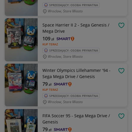
SPRZEDAJĄCY: OSOBA PRYWATNA
Wroclaw, Stare Miasto
Space Harrier II 2 - Sega Genesis /
OBSE
Mega Drive
109
zł
KUP TERAZ
SPRZEDAJĄCY: OSOBA PRYWATNA
Wroclaw, Stare Miasto
Winter Olympics Lillehammer '94 -
OBSE
Sega Mega Drive / Genesis
79
zł
KUP TERAZ
SPRZEDAJĄCY: OSOBA PRYWATNA
Wroclaw, Stare Miasto
FIFA Soccer 95 - Sega Mega Drive /
OBSE
Genesis
79
zł