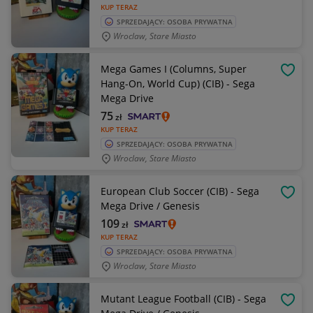
KUP TERAZ
SPRZEDAJĄCY: OSOBA PRYWATNA
Wroclaw, Stare Miasto
Mega Games I (Columns, Super
OBSE
Hang-On, World Cup) (CIB) - Sega
Mega Drive
75
zł
KUP TERAZ
SPRZEDAJĄCY: OSOBA PRYWATNA
Wroclaw, Stare Miasto
European Club Soccer (CIB) - Sega
OBSE
Mega Drive / Genesis
109
zł
KUP TERAZ
SPRZEDAJĄCY: OSOBA PRYWATNA
Wroclaw, Stare Miasto
Mutant League Football (CIB) - Sega
OBSE