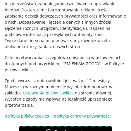
Mapa miejscowości
bezpieczeństwa, zapobieganie oszustwom i naprawianie
błędów
.
Dostarczanie i prezentowanie reklam i treści
.
Informacje prawne
Zapisanie decyzji dotyczących prywatności oraz informowanie
o nich
.
Dopasowanie i łączenie danych z innych źródeł
.
Regulamin
Łączenie różnych urządzeń
.
Identyfikacja urządzeń na
podstawie informacji przesyłanych automatycznie
.
Polityka plików "cookies"
Twoje dane personalne przetwarzamy również w celu
ułatwiania korzystania z naszych stron
Ustawienia plików "cookies"
Cele przetwarzania szczegółowo opisane są w ustawieniach
Udostępnianie lokalizacji
dostępnych pod przyciskiem: “ZMIENIAM ZGODY” i w Polityce
Informacje dla Aktu o Usługach Cyfrowych
plików cookies.
Zgodę wyrażasz dobrowolnie i jest ważna 12 miesięcy.
Pobierz aplikację
Możesz ją w każdym momencie wycofać lub ponowić w
zakładce
Ustawienia plików cookies
na stronie głównej.
Wycofanie zgody nie wpływa na legalność uprzedniego
przetwarzania.
polityka plików cookies
polityka ochrony prywatności