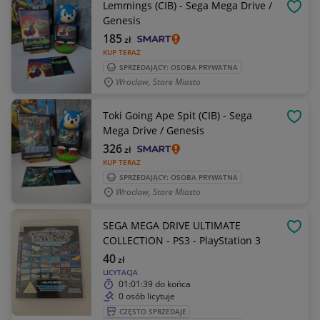
Lemmings (CIB) - Sega Mega Drive /
OBSE
Genesis
185
zł
KUP TERAZ
SPRZEDAJĄCY: OSOBA PRYWATNA
Wroclaw, Stare Miasto
Toki Going Ape Spit (CIB) - Sega
OBSE
Mega Drive / Genesis
326
zł
KUP TERAZ
SPRZEDAJĄCY: OSOBA PRYWATNA
Wroclaw, Stare Miasto
SEGA MEGA DRIVE ULTIMATE
OBSE
COLLECTION - PS3 - PlayStation 3
40
zł
LICYTACJA
01:01:39
do końca
0 osób licytuje
CZĘSTO SPRZEDAJE