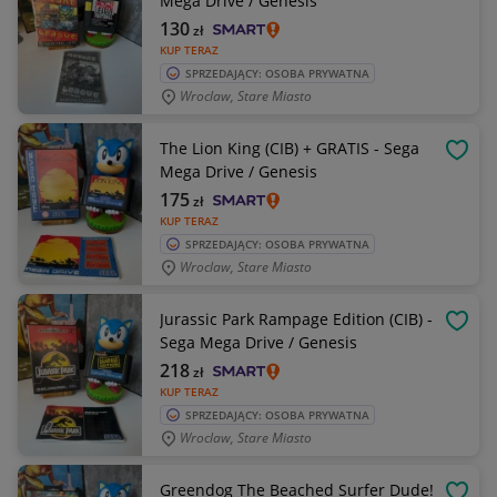
Mega Drive / Genesis
130
zł
KUP TERAZ
SPRZEDAJĄCY: OSOBA PRYWATNA
Wroclaw, Stare Miasto
The Lion King (CIB) + GRATIS - Sega
OBSE
Mega Drive / Genesis
175
zł
KUP TERAZ
SPRZEDAJĄCY: OSOBA PRYWATNA
Wroclaw, Stare Miasto
Jurassic Park Rampage Edition (CIB) -
OBSE
Sega Mega Drive / Genesis
218
zł
KUP TERAZ
SPRZEDAJĄCY: OSOBA PRYWATNA
Wroclaw, Stare Miasto
Greendog The Beached Surfer Dude!