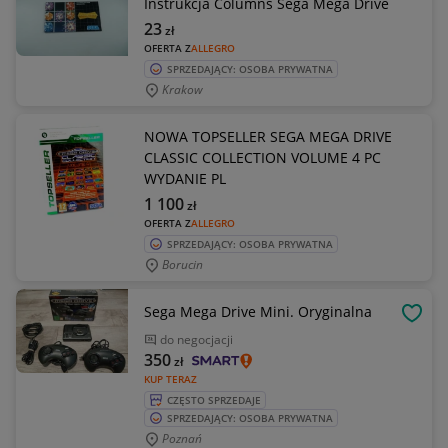
Instrukcja Columns Sega Mega Drive
23
zł
OFERTA Z
ALLEGRO
SPRZEDAJĄCY: OSOBA PRYWATNA
Krakow
NOWA TOPSELLER SEGA MEGA DRIVE
CLASSIC COLLECTION VOLUME 4 PC
WYDANIE PL
1 100
zł
OFERTA Z
ALLEGRO
SPRZEDAJĄCY: OSOBA PRYWATNA
Borucin
Sega Mega Drive Mini. Oryginalna
OBSE
do negocjacji
350
zł
KUP TERAZ
CZĘSTO SPRZEDAJE
SPRZEDAJĄCY: OSOBA PRYWATNA
Poznań