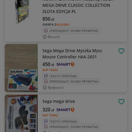
MEGA DRIVE CLASSIC COLLECTION
ZŁOTA EDYCJA PL
850
zł
OFERTA Z
ALLEGRO
SPRZEDAJĄCY: OSOBA PRYWATNA
Borucin
Sega Mega Drive Myszka Mysz
OBSE
Mouse Controller HAA-2651
450
zł
KUP TERAZ
CZĘSTO SPRZEDAJE
SPRZEDAJĄCY: OSOBA PRYWATNA
Bydgoszcz
Sega mega drive
OBSE
320
zł
KUP TERAZ
CZĘSTO SPRZEDAJE
SPRZEDAJĄCY: OSOBA PRYWATNA