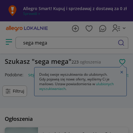
Allegro Smart! Kupuj i sprzedawaj z dostawą za 0 zł
Sprawdź »
Otwórz menu z kategoriami
szukaj
Szukasz
sega mega
223
ogłoszenia
POL
Zamkn
Podobne:
sega mega drive
Dodaj swoje wyszukiwania do ulubionych.
mega bańka
konsola sega mega
Gdy pojawią się nowe oferty, wyślemy Ci je
mailowo. Ustaw powiadomienia w
ulubionych
wyszukiwaniach
.
Filtruj
Ogłoszenia