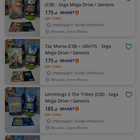
OBSE
(CIB) - Sega Mega Drive / Genesis
175
zł
KUP TERAZ
SPRZEDAJĄCY: OSOBA PRYWATNA
Wroclaw, Stare Miasto
Taz Mania (CIB) + GRATIS - Sega
OBSE
Mega Drive / Genesis
175
zł
KUP TERAZ
SPRZEDAJĄCY: OSOBA PRYWATNA
Wroclaw, Stare Miasto
Lemmings 2 The Tribes (CIB) - Sega
OBSE
Mega Drive / Genesis
185
zł
KUP TERAZ
SPRZEDAJĄCY: OSOBA PRYWATNA
Wroclaw, Stare Miasto