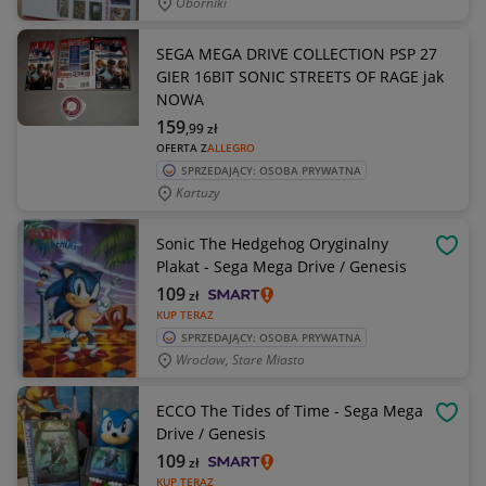
Oborniki
SEGA MEGA DRIVE COLLECTION PSP 27
GIER 16BIT SONIC STREETS OF RAGE jak
NOWA
159
,99
zł
OFERTA Z
ALLEGRO
SPRZEDAJĄCY: OSOBA PRYWATNA
Kartuzy
Sonic The Hedgehog Oryginalny
OBSE
Plakat - Sega Mega Drive / Genesis
109
zł
KUP TERAZ
SPRZEDAJĄCY: OSOBA PRYWATNA
Wroclaw, Stare Miasto
ECCO The Tides of Time - Sega Mega
OBSE
Drive / Genesis
109
zł
KUP TERAZ