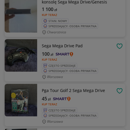
konsolę Sega Mega Drive/Genesis
1 100
zł
KUP TERAZ
STAN: NOWY
SPRZEDAJĄCY: OSOBA PRYWATNA
Chwarstnica
Sega Mega Drive Pad
OBSE
100
zł
KUP TERAZ
CZĘSTO SPRZEDAJE
SPRZEDAJĄCY: OSOBA PRYWATNA
Warszawa
Pga Tour Golf 2 Sega Mega Drive
OBSE
45
zł
KUP TERAZ
CZĘSTO SPRZEDAJE
SPRZEDAJĄCY: OSOBA PRYWATNA
Warszawa