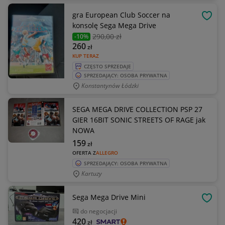
gra European Club Soccer na
OBSE
konsolę Sega Mega Drive
290
,00 zł
-10%
260
zł
KUP TERAZ
CZĘSTO SPRZEDAJE
SPRZEDAJĄCY: OSOBA PRYWATNA
Konstantynów Łódzki
SEGA MEGA DRIVE COLLECTION PSP 27
GIER 16BIT SONIC STREETS OF RAGE jak
NOWA
159
zł
OFERTA Z
ALLEGRO
SPRZEDAJĄCY: OSOBA PRYWATNA
Kartuzy
Sega Mega Drive Mini
OBSE
do negocjacji
420
zł