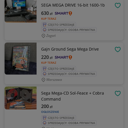
SEGA MEGA DRIVE 16-bit 1600-1b
OBSE
630
zł
KUP TERAZ
CZĘSTO SPRZEDAJE
SPRZEDAJĄCY: OSOBA PRYWATNA
Żagań
Gajn Ground Sega Mega Drive
OBSE
220
zł
KUP TERAZ
CZĘSTO SPRZEDAJE
SPRZEDAJĄCY: OSOBA PRYWATNA
Warszawa
Sega Mega-CD Sol-Feace + Cobra
OBSE
Command
200
zł
OGŁOSZENIE
CZĘSTO SPRZEDAJE
SPRZEDAJĄCY: OSOBA PRYWATNA