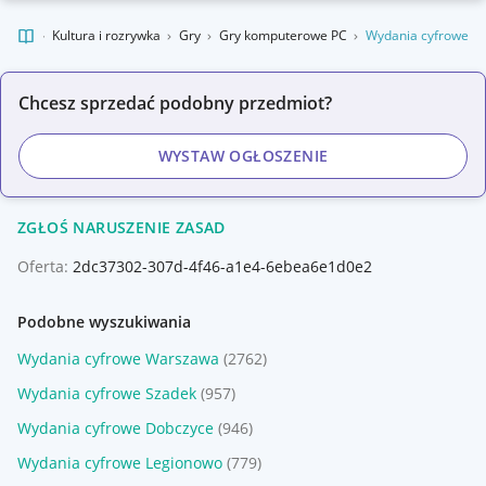
kalnie
Kultura i rozrywka
Gry
Gry komputerowe PC
Wydania cyfrowe
Chcesz sprzedać podobny przedmiot?
WYSTAW OGŁOSZENIE
ZGŁOŚ NARUSZENIE ZASAD
Oferta:
2dc37302-307d-4f46-a1e4-6ebea6e1d0e2
Podobne wyszukiwania
Wydania cyfrowe Warszawa
(2762)
Wydania cyfrowe Szadek
(957)
Wydania cyfrowe Dobczyce
(946)
Wydania cyfrowe Legionowo
(779)