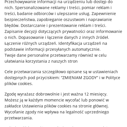
Przechowywanie informacji na urządzeniu lub dostęp do
nich
.
Spersonalizowane reklamy i treści, pomiar reklam i
Udostępnianie lokalizacji
treści, badanie odbiorców i ulepszanie usług
.
Zapewnienie
Informacje dla Aktu o Usługach Cyfrowych
bezpieczeństwa, zapobieganie oszustwom i naprawianie
błędów
.
Dostarczanie i prezentowanie reklam i treści
.
Pobierz aplikację
Zapisanie decyzji dotyczących prywatności oraz informowanie
o nich
.
Dopasowanie i łączenie danych z innych źródeł
.
Łączenie różnych urządzeń
.
Identyfikacja urządzeń na
podstawie informacji przesyłanych automatycznie
.
Twoje dane personalne przetwarzamy również w celu
ułatwiania korzystania z naszych stron
Cele przetwarzania szczegółowo opisane są w ustawieniach
dostępnych pod przyciskiem: “ZMIENIAM ZGODY” i w Polityce
plików cookies.
Zgodę wyrażasz dobrowolnie i jest ważna 12 miesięcy.
Możesz ją w każdym momencie wycofać lub ponowić w
Korzystanie z serwisu oznacza akceptację
regulaminu
.
zakładce
Ustawienia plików cookies
na stronie głównej.
Wycofanie zgody nie wpływa na legalność uprzedniego
przetwarzania.