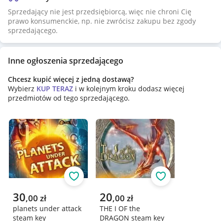
Sprzedający nie jest przedsiębiorcą, więc nie chroni Cię
prawo konsumenckie, np. nie zwrócisz zakupu bez zgody
sprzedającego.
Inne ogłoszenia sprzedającego
Chcesz kupić więcej z jedną dostawą?
Wybierz
KUP TERAZ
i w kolejnym kroku dodasz więcej
przedmiotów od tego sprzedającego.
Obserwuj
Obserwuj
Aktualna cena
Aktualna cena
30
20
,
00
zł
,
00
zł
planets under attack
THE I OF the
steam key
DRAGON steam key