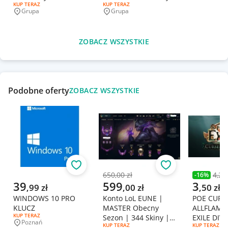
RODZAJ OFERTY:
KUP TERAZ
RODZAJ OFERTY:
KUP TERAZ
Grupa
Grupa
Miejscowość
Miejscowość
ZOBACZ WSZYSTKIE
Podobne oferty
ZOBACZ WSZYSTKIE
Obserwuj
Obserwuj
650,00 zł
4,20 
-
16
%
Poprzednia cena
Poprzedni
Aktualna cena
Aktualna cena
Aktualna 
39
599
3
,
99
zł
,
00
zł
,
50
zł
WINDOWS 10 PRO
Konto LoL EUNE |
POE CURS
KLUCZ
MASTER Obecny
ALLFLAME
RODZAJ OFERTY:
KUP TERAZ
Sezon | 344 Skiny |
EXILE DIV
Poznań
Miejscowość
RODZAJ OFERTY:
KUP TERAZ
RODZAJ OFERT
KUP TERAZ
443 LVL | Full Champ