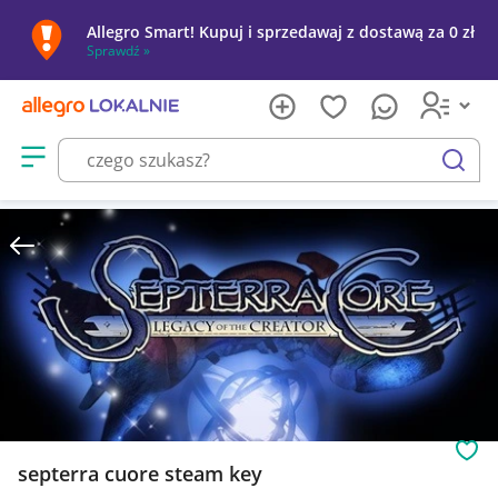
Allegro Smart! Kupuj i sprzedawaj z dostawą za 0 zł
Sprawdź »
Otwórz menu z kategoriami
szukaj
Obs
septerra cuore steam key