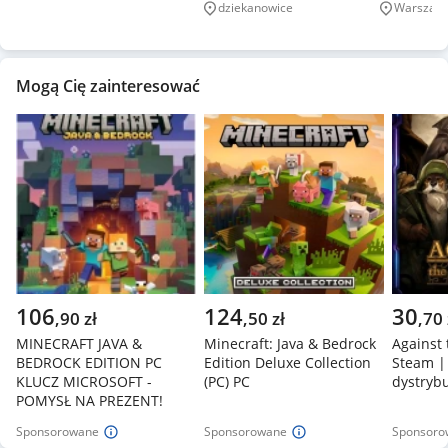
dziekanowice
Warszaw
Miejscowość
Miejscowo
Mogą Cię zainteresować
106
124
30
,
90
zł
,
50
zł
,
70
MINECRAFT JAVA &
Minecraft: Java & Bedrock
Against 
BEDROCK EDITION PC
Edition Deluxe Collection
Steam | 
KLUCZ MICROSOFT -
(PC) PC
dystryb
POMYSŁ NA PREZENT!
Sponsorowane
Sponsorowane
Sponsoro