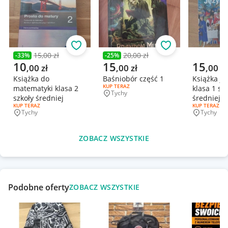
Obserwuj
Obserwuj
15,00 zł
20,00 zł
-
33
%
-
25
%
Poprzednia cena
Poprzednia cena
Aktualna cena
Aktualna cena
Aktualna 
10
15
15
,
00
zł
,
00
zł
,
00
zł
Książka do
Baśniobór część 1
Książka ję
RODZAJ OFERTY:
KUP TERAZ
matematyki klasa 2
klasa 1 sz
Tychy
Miejscowość
szkoły średniej
średniej
RODZAJ OFERTY:
KUP TERAZ
RODZAJ OFERT
KUP TERAZ
Tychy
Tychy
Miejscowość
Miejscowo
ZOBACZ WSZYSTKIE
Podobne oferty
ZOBACZ WSZYSTKIE