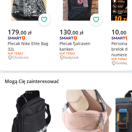
Obserwuj
Obserwuj
Aktualna cena
Aktualna cena
Aktualna 
179
130
10
,
00
zł
,
00
zł
,
00
zł
Plecak Nike Elite Bag
Plecak fjalraven
Personali
32L
kanken
brelok do 
RODZAJ OFERTY:
KUP TERAZ
RODZAJ OFERTY:
KUP TERAZ
numerem t
Chróścice
białystok
Miejscowość
Miejscowość
RODZAJ OFERT
KUP TERAZ
Grawer
Goldap
Miejscowo
Mogą Cię zainteresować