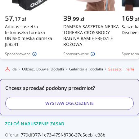
57
39
169
,
17
zł
,
99
zł
zł
Adidas saszetka
DAMSKA SASZETKA NERKA
Saszetk
listonoszka torebka
TOREBKA CROSSBODY
Discover
UNISEX męska damska -
BAG NA RAMIĘ FRĘDZLE
JE8341 -
RÓŻOWA
Sponsorowane
Sponsorowane
Sponsoro
e
Moda
Odzież, Obuwie, Dodatki
Galanteria i dodatki
Saszetki i nerki
Chcesz sprzedać podobny przedmiot?
WYSTAW OGŁOSZENIE
ZGŁOŚ NARUSZENIE ZASAD
Oferta:
779df977-1e73-475f-8736-37e5eeb1e38b