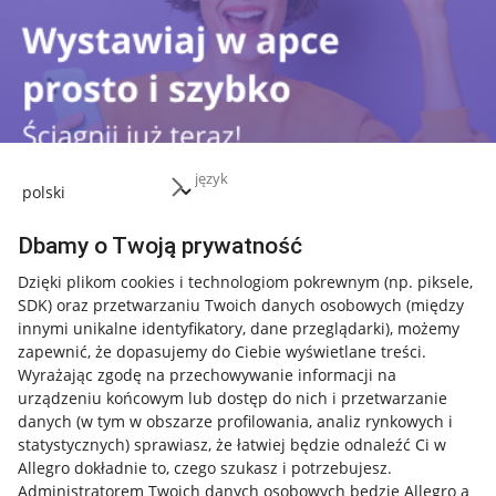
język
Dbamy o Twoją prywatność
Dzięki plikom cookies i technologiom pokrewnym
(np. piksele,
SDK)
oraz przetwarzaniu Twoich danych osobowych
(między
Przydatne informacje
innymi unikalne identyfikatory, dane przeglądarki)
, możemy
zapewnić, że dopasujemy do Ciebie wyświetlane treści.
Jak to działa
Wyrażając zgodę na przechowywanie informacji na
Napisz do nas
urządzeniu końcowym lub dostęp do nich i przetwarzanie
danych (w tym w obszarze profilowania, analiz rynkowych i
Allegro Gadane dla sprzedających
statystycznych) sprawiasz, że łatwiej będzie odnaleźć Ci w
Allegro dokładnie to, czego szukasz i potrzebujesz.
Allegro Gadane dla kupujących
Administratorem Twoich danych osobowych będzie Allegro a