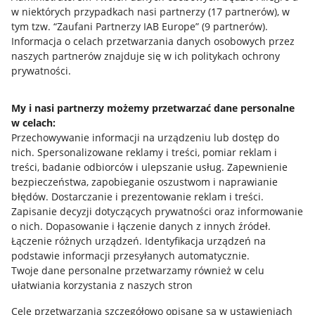
w niektórych przypadkach nasi partnerzy (
17
partnerów
), w
Mapa miejscowości
tym tzw. “Zaufani Partnerzy IAB Europe” (
9
partnerów
).
Informacja o celach przetwarzania danych osobowych przez
Informacje prawne
naszych partnerów znajduje się w ich politykach ochrony
prywatności.
Regulamin
Polityka plików "cookies"
My i nasi partnerzy możemy przetwarzać dane personalne
w celach:
Ustawienia plików "cookies"
Przechowywanie informacji na urządzeniu lub dostęp do
nich
.
Spersonalizowane reklamy i treści, pomiar reklam i
Udostępnianie lokalizacji
treści, badanie odbiorców i ulepszanie usług
.
Zapewnienie
Informacje dla Aktu o Usługach Cyfrowych
bezpieczeństwa, zapobieganie oszustwom i naprawianie
błędów
.
Dostarczanie i prezentowanie reklam i treści
.
Pobierz aplikację
Zapisanie decyzji dotyczących prywatności oraz informowanie
o nich
.
Dopasowanie i łączenie danych z innych źródeł
.
Łączenie różnych urządzeń
.
Identyfikacja urządzeń na
podstawie informacji przesyłanych automatycznie
.
Twoje dane personalne przetwarzamy również w celu
ułatwiania korzystania z naszych stron
Cele przetwarzania szczegółowo opisane są w ustawieniach