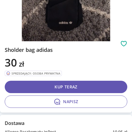
Obs
Sholder bag adidas
30
zł
SPRZEDAJĄCY: OSOBA PRYWATNA
KUP TERAZ
NAPISZ
Dostawa
Allegro Paczkomaty InPost
10
,95
zł