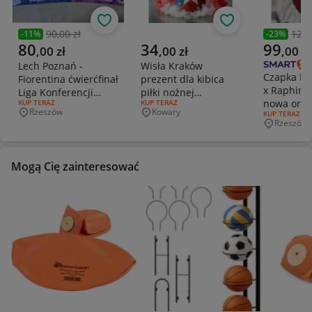
Obserwuj
Obserwuj
90,00 zł
129,
-
11
%
-
23
%
Poprzednia cena
Poprzedni
Aktualna cena
Aktualna cena
Aktualna 
80
34
99
,
00
zł
,
00
zł
,
00
zł
Lech Poznań -
Wisła Kraków
Czapka FC
Fiorentina ćwierćfinał
prezent dla kibica
x Raphinha
Liga Konferencji
piłki nożnej
nowa oryg
RODZAJ OFERTY:
KUP TERAZ
RODZAJ OFERTY:
KUP TERAZ
2022/23
Ekstraklasa kubek
Rzeszów
Kowary
RODZAJ OFERT
KUP TERAZ
Miejscowość
Miejscowość
ceramiczny
Rzeszów
Miejscowo
Mogą Cię zainteresować