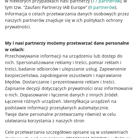
w niektórych przypadkach nasi partnerzy (
17
partnerów
), w
tym tzw. “Zaufani Partnerzy IAB Europe” (
9
partnerów
).
Informacje prawne
Informacja o celach przetwarzania danych osobowych przez
naszych partnerów znajduje się w ich politykach ochrony
Regulamin
prywatności.
Polityka plików "cookies"
My i nasi partnerzy możemy przetwarzać dane personalne
Ustawienia plików "cookies"
w celach:
Udostępnianie lokalizacji
Przechowywanie informacji na urządzeniu lub dostęp do
nich
.
Spersonalizowane reklamy i treści, pomiar reklam i
Informacje dla Aktu o Usługach Cyfrowych
treści, badanie odbiorców i ulepszanie usług
.
Zapewnienie
bezpieczeństwa, zapobieganie oszustwom i naprawianie
Pobierz aplikację
błędów
.
Dostarczanie i prezentowanie reklam i treści
.
Zapisanie decyzji dotyczących prywatności oraz informowanie
o nich
.
Dopasowanie i łączenie danych z innych źródeł
.
Łączenie różnych urządzeń
.
Identyfikacja urządzeń na
podstawie informacji przesyłanych automatycznie
.
Twoje dane personalne przetwarzamy również w celu
ułatwiania korzystania z naszych stron
Cele przetwarzania szczegółowo opisane są w ustawieniach