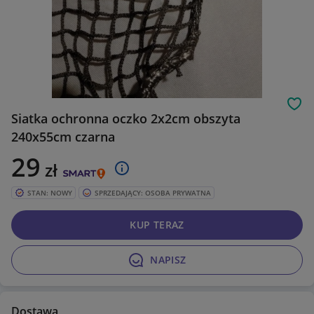
Obs
Siatka ochronna oczko 2x2cm obszyta
240x55cm czarna
29
zł
STAN: NOWY
SPRZEDAJĄCY: OSOBA PRYWATNA
KUP TERAZ
NAPISZ
Dostawa