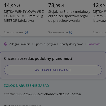
14
73
12
,
99
zł
,
99
zł
,
99
DĘTKA WENTYLOWA #5 Z
Stojak na 5 piłek metalowy
DĘTKA 
KOŁNIERZEM 35mm 75 g
organizer sportowy regał
35mm 5
METEOR lateksowa
do przechowywania
latekso
Sponsorowane
Sponsorowane
Sponsoro
Allegro Lokalnie
Sport i turystyka
Sporty drużynowe
Pozostałe
Chcesz sprzedać podobny przedmiot?
WYSTAW OGŁOSZENIE
ZGŁOŚ NARUSZENIE ZASAD
Oferta:
4966df62-566a-49e8-add9-c0245a0ae35a