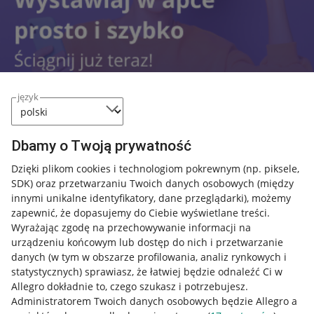
język
Dbamy o Twoją prywatność
Nawigacja
Przydatne informacje
Dzięki plikom cookies i technologiom pokrewnym
(np. piksele,
SDK)
oraz przetwarzaniu Twoich danych osobowych
(między
innymi unikalne identyfikatory, dane przeglądarki)
, możemy
Jak to działa
zapewnić, że dopasujemy do Ciebie wyświetlane treści.
Napisz do nas
Wyrażając zgodę na przechowywanie informacji na
urządzeniu końcowym lub dostęp do nich i przetwarzanie
Allegro Gadane dla sprzedających
danych (w tym w obszarze profilowania, analiz rynkowych i
statystycznych) sprawiasz, że łatwiej będzie odnaleźć Ci w
Allegro Gadane dla kupujących
Allegro dokładnie to, czego szukasz i potrzebujesz.
Administratorem Twoich danych osobowych będzie Allegro a
Mapa miejscowości