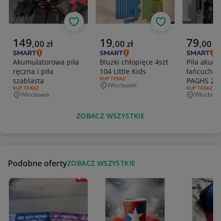
Obserwuj
Obserwuj
Aktualna cena
Aktualna cena
Aktualna 
149
19
79
,
00
zł
,
00
zł
,
00
zł
Akumulatorowa piła
Bluzki chłopięce 4szt
Piła akum
ręczna i piła
104 Little Kids
łańcuchow
RODZAJ OFERTY:
KUP TERAZ
szablasta
PAGHS 20-
Włocławek
Miejscowość
RODZAJ OFERTY:
KUP TERAZ
RODZAJ OFERT
KUP TERAZ
Włocławek
Włocławe
Miejscowość
Miejscowo
ZOBACZ WSZYSTKIE
Podobne oferty
ZOBACZ WSZYSTKIE