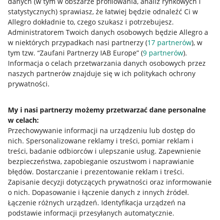
danych (w tym w obszarze profilowania, analiz rynkowych i
statystycznych) sprawiasz, że łatwiej będzie odnaleźć Ci w
Allegro dokładnie to, czego szukasz i potrzebujesz.
Administratorem Twoich danych osobowych będzie Allegro a
w niektórych przypadkach nasi partnerzy (
17
partnerów
), w
tym tzw. “Zaufani Partnerzy IAB Europe” (
9
partnerów
).
Przydatne informacje
Informacja o celach przetwarzania danych osobowych przez
naszych partnerów znajduje się w ich politykach ochrony
prywatności.
Jak to działa
Napisz do nas
My i nasi partnerzy możemy przetwarzać dane personalne
w celach:
Allegro Gadane dla sprzedających
Przechowywanie informacji na urządzeniu lub dostęp do
Allegro Gadane dla kupujących
nich
.
Spersonalizowane reklamy i treści, pomiar reklam i
treści, badanie odbiorców i ulepszanie usług
.
Zapewnienie
Mapa miejscowości
bezpieczeństwa, zapobieganie oszustwom i naprawianie
błędów
.
Dostarczanie i prezentowanie reklam i treści
.
Informacje prawne
Zapisanie decyzji dotyczących prywatności oraz informowanie
o nich
.
Dopasowanie i łączenie danych z innych źródeł
.
Regulamin
Łączenie różnych urządzeń
.
Identyfikacja urządzeń na
podstawie informacji przesyłanych automatycznie
.
Polityka plików "cookies"