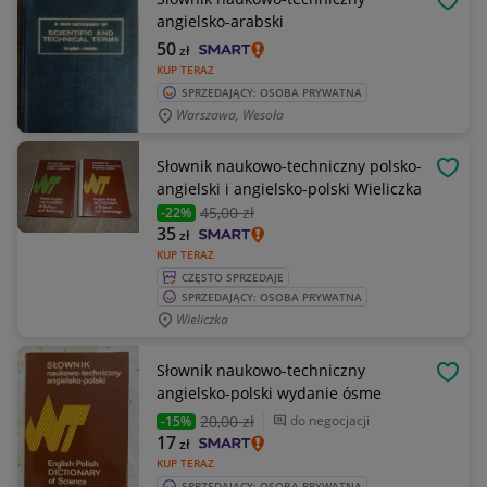
OBSE
angielsko-arabski
50
zł
KUP TERAZ
SPRZEDAJĄCY: OSOBA PRYWATNA
Warszawa, Wesoła
Słownik naukowo-techniczny polsko-
OBSE
angielski i angielsko-polski Wieliczka
45
,00 zł
-22%
35
zł
KUP TERAZ
CZĘSTO SPRZEDAJE
SPRZEDAJĄCY: OSOBA PRYWATNA
Wieliczka
Słownik naukowo-techniczny
OBSE
angielsko-polski wydanie ósme
20
,00 zł
do negocjacji
-15%
17
zł
KUP TERAZ
SPRZEDAJĄCY: OSOBA PRYWATNA