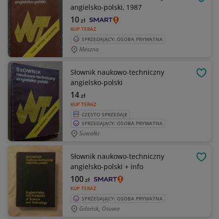
OBSE
angielsko-polski, 1987
10
zł
KUP TERAZ
SPRZEDAJĄCY: OSOBA PRYWATNA
Meszna
Słownik naukowo-techniczny
OBSE
angielsko-polski
14
zł
KUP TERAZ
CZĘSTO SPRZEDAJE
SPRZEDAJĄCY: OSOBA PRYWATNA
Suwałki
Słownik naukowo-techniczny
OBSE
angielsko-polski + info
100
zł
KUP TERAZ
SPRZEDAJĄCY: OSOBA PRYWATNA
Gdańsk, Osowa