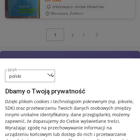
KUP TERAZ
SPRZEDAJĄCY: OSOBA PRYWATNA
Warszawa, Żoliborz
Wybierz stronę:
Następna strona
z
1
język
Dbamy o Twoją prywatność
Dzięki plikom cookies i technologiom pokrewnym
(np. piksele,
SDK)
oraz przetwarzaniu Twoich danych osobowych
(między
innymi unikalne identyfikatory, dane przeglądarki)
, możemy
zapewnić, że dopasujemy do Ciebie wyświetlane treści.
Wyrażając zgodę na przechowywanie informacji na
urządzeniu końcowym lub dostęp do nich i przetwarzanie