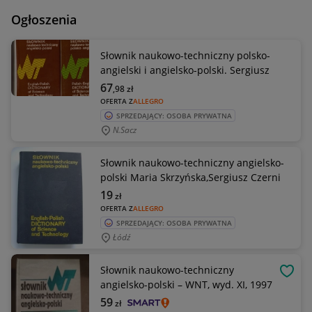
Ogłoszenia
Słownik naukowo-techniczny polsko-
angielski i angielsko-polski. Sergiusz
67
,98
zł
OFERTA Z
ALLEGRO
SPRZEDAJĄCY: OSOBA PRYWATNA
N.sacz
Słownik naukowo-techniczny angielsko-
polski Maria Skrzyńska,Sergiusz Czerni
19
zł
OFERTA Z
ALLEGRO
SPRZEDAJĄCY: OSOBA PRYWATNA
Łódź
Słownik naukowo-techniczny
OBSE
angielsko-polski – WNT, wyd. XI, 1997
59
zł