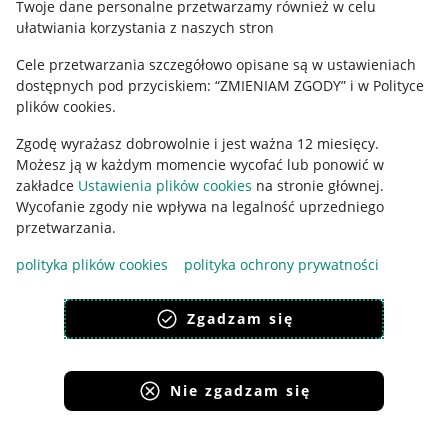
Twoje dane personalne przetwarzamy również w celu
ułatwiania korzystania z naszych stron
Ustawienia plików "cookies"
Cele przetwarzania szczegółowo opisane są w ustawieniach
Udostępnianie lokalizacji
dostępnych pod przyciskiem: “ZMIENIAM ZGODY” i w Polityce
Informacje dla Aktu o Usługach Cyfrowych
plików cookies.
Zgodę wyrażasz dobrowolnie i jest ważna 12 miesięcy.
Pobierz aplikację
Możesz ją w każdym momencie wycofać lub ponowić w
zakładce
Ustawienia plików cookies
na stronie głównej.
Wycofanie zgody nie wpływa na legalność uprzedniego
przetwarzania.
polityka plików cookies
polityka ochrony prywatności
Zgadzam się
Nie zgadzam się
Korzystanie z serwisu oznacza akceptację
regulaminu
.