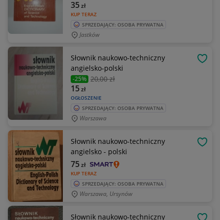
35
zł
KUP TERAZ
SPRZEDAJĄCY: OSOBA PRYWATNA
Jastków
Słownik naukowo-techniczny
OBSE
angielsko-polski
20
,00 zł
-25%
15
zł
OGŁOSZENIE
SPRZEDAJĄCY: OSOBA PRYWATNA
Warszawa
Słownik naukowo-techniczny
OBSE
angielsko - polski
75
zł
KUP TERAZ
SPRZEDAJĄCY: OSOBA PRYWATNA
Warszawa, Ursynów
Słownik naukowo-techniczny