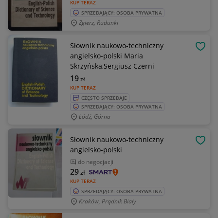
KUP TERAZ
SPRZEDAJĄCY: OSOBA PRYWATNA
Zgierz, Rudunki
Słownik naukowo-techniczny
OBSE
angielsko-polski Maria
Skrzyńska,Sergiusz Czerni
19
zł
KUP TERAZ
CZĘSTO SPRZEDAJE
SPRZEDAJĄCY: OSOBA PRYWATNA
Łódź, Górna
Słownik naukowo-techniczny
OBSE
angielsko-polski
do negocjacji
29
zł
KUP TERAZ
SPRZEDAJĄCY: OSOBA PRYWATNA
Kraków, Prądnik Biały