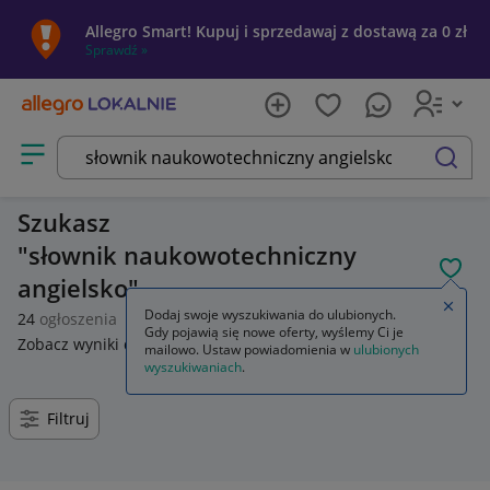
Allegro Smart! Kupuj i sprzedawaj z dostawą za 0 zł
Sprawdź »
Otwórz menu z kategoriami
szukaj
Szukasz
słownik naukowotechniczny
POL
angielsko
Zamkn
Dodaj swoje wyszukiwania do ulubionych.
24
ogłoszenia
Gdy pojawią się nowe oferty, wyślemy Ci je
Zobacz wyniki dla
słownik naukowo techniczny angielsko
.
mailowo. Ustaw powiadomienia w
ulubionych
wyszukiwaniach
.
Filtruj