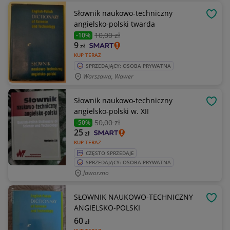
Słownik naukowo-techniczny
OBSE
angielsko-polski twarda
10
,00 zł
-10%
9
zł
KUP TERAZ
SPRZEDAJĄCY: OSOBA PRYWATNA
Warszawa, Wawer
Słownik naukowo-techniczny
OBSE
angielsko-polski w. XII
50
,00 zł
-50%
25
zł
KUP TERAZ
CZĘSTO SPRZEDAJE
SPRZEDAJĄCY: OSOBA PRYWATNA
Jaworzno
SŁOWNIK NAUKOWO-TECHNICZNY
OBSE
ANGIELSKO-POLSKI
60
zł