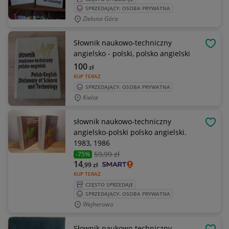
SPRZEDAJĄCY: OSOBA PRYWATNA
Zielona Góra
Słownik naukowo-techniczny
OBSE
angielsko - polski, polsko angielski
100
zł
KUP TERAZ
SPRZEDAJĄCY: OSOBA PRYWATNA
Kielce
słownik naukowo-techniczny
OBSE
angielsko-polski polsko angielski.
1983, 1986
59
,99 zł
-75%
14
,99
zł
KUP TERAZ
CZĘSTO SPRZEDAJE
SPRZEDAJĄCY: OSOBA PRYWATNA
Wejherowo
Słownik naukowo-techniczny