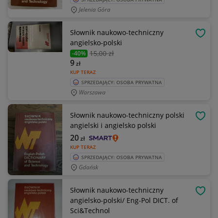
Jelenia Góra
Słownik naukowo-techniczny
OBSE
angielsko-polski
15
,00 zł
-40%
9
zł
KUP TERAZ
SPRZEDAJĄCY: OSOBA PRYWATNA
Warszawa
Słownik naukowo-techniczny polski
OBSE
angielski i angielsko polski
20
zł
KUP TERAZ
SPRZEDAJĄCY: OSOBA PRYWATNA
Gdańsk
Słownik naukowo-techniczny
OBSE
angielsko-polski/ Eng-Pol DICT. of
Sci&Technol