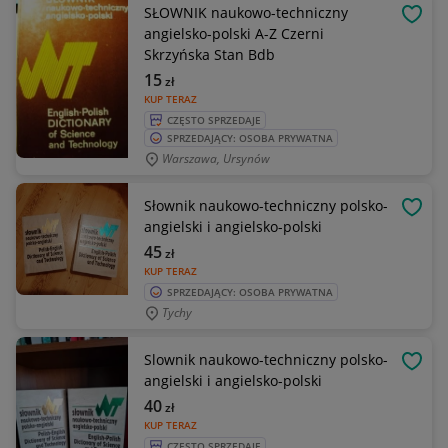
SŁOWNIK naukowo-techniczny
OBSE
angielsko-polski A-Z Czerni
Skrzyńska Stan Bdb
15
zł
KUP TERAZ
CZĘSTO SPRZEDAJE
SPRZEDAJĄCY: OSOBA PRYWATNA
Warszawa, Ursynów
Słownik naukowo-techniczny polsko-
OBSE
angielski i angielsko-polski
45
zł
KUP TERAZ
SPRZEDAJĄCY: OSOBA PRYWATNA
Tychy
Slownik naukowo-techniczny polsko-
OBSE
angielski i angielsko-polski
40
zł
KUP TERAZ
CZĘSTO SPRZEDAJE