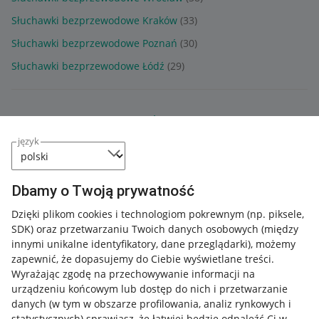
Słuchawki bezprzewodowe Kraków
(33)
Słuchawki bezprzewodowe Poznań
(30)
Słuchawki bezprzewodowe Łódź
(29)
POKAŻ WIĘCEJ
język
Dbamy o Twoją prywatność
Dzięki plikom cookies i technologiom pokrewnym
(np. piksele,
SDK)
oraz przetwarzaniu Twoich danych osobowych
(między
innymi unikalne identyfikatory, dane przeglądarki)
, możemy
zapewnić, że dopasujemy do Ciebie wyświetlane treści.
Wyrażając zgodę na przechowywanie informacji na
urządzeniu końcowym lub dostęp do nich i przetwarzanie
danych (w tym w obszarze profilowania, analiz rynkowych i
statystycznych) sprawiasz, że łatwiej będzie odnaleźć Ci w