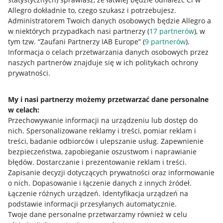
Allegro dokładnie to, czego szukasz i potrzebujesz.
Administratorem Twoich danych osobowych będzie Allegro a
w niektórych przypadkach nasi partnerzy (
17
partnerów
), w
tym tzw. “Zaufani Partnerzy IAB Europe” (
9
partnerów
).
Informacja o celach przetwarzania danych osobowych przez
naszych partnerów znajduje się w ich politykach ochrony
prywatności.
Przydatne informacje
My i nasi partnerzy możemy przetwarzać dane personalne
Jak to działa
w celach:
Przechowywanie informacji na urządzeniu lub dostęp do
Napisz do nas
nich
.
Spersonalizowane reklamy i treści, pomiar reklam i
treści, badanie odbiorców i ulepszanie usług
.
Zapewnienie
Allegro Gadane dla sprzedających
bezpieczeństwa, zapobieganie oszustwom i naprawianie
Allegro Gadane dla kupujących
błędów
.
Dostarczanie i prezentowanie reklam i treści
.
Zapisanie decyzji dotyczących prywatności oraz informowanie
Mapa miejscowości
o nich
.
Dopasowanie i łączenie danych z innych źródeł
.
Łączenie różnych urządzeń
.
Identyfikacja urządzeń na
Informacje prawne
podstawie informacji przesyłanych automatycznie
.
Twoje dane personalne przetwarzamy również w celu