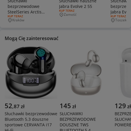
Słuchawki
Słuchawki nauszne
Słuchawki
bezprzewodowe
Jabra Evolve 2 55
bezprzew
RODZAJ OFERTY:
KUP TERAZ
SteelSeries Arctis
Jabra Evol
Zamość
Miejscowość
RODZAJ OFERTY:
KUP TERAZ
RODZAJ OFERT
KUP TERAZ
Nova 7 Wireless (Gen
USB-C – 
Kraków
Toszek
Miejscowość
Miejscowo
2)
Mogą Cię zainteresować
52
145
129
,
87
zł
zł
zł
Słuchawki bezprzewodowe
SŁUCHAWKI
BEZPR
Bluetooth 5.3 douszne
BEZPRZEWODOWE
SŁUCHA
sportowe CERVANTA i17
DOUSZNE TWS
POWERB
Hi-Fi
BLUETOOTH 5.4