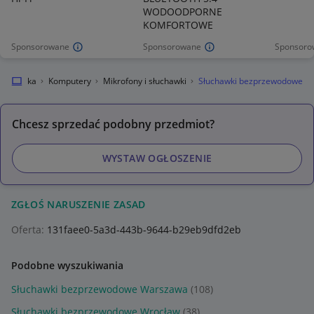
WODOODPORNE
KOMFORTOWE
Sponsorowane
Sponsorowane
Sponsoro
lektronika
Komputery
Mikrofony i słuchawki
Słuchawki bezprzewodowe
Chcesz sprzedać podobny przedmiot?
WYSTAW OGŁOSZENIE
ZGŁOŚ NARUSZENIE ZASAD
Oferta:
131faee0-5a3d-443b-9644-b29eb9dfd2eb
Podobne wyszukiwania
Słuchawki bezprzewodowe Warszawa
(108)
Słuchawki bezprzewodowe Wrocław
(38)