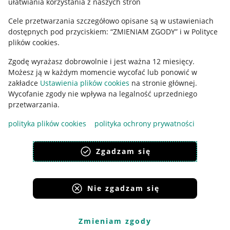
Regulamin
ułatwiania korzystania z naszych stron
Polityka plików "cookies"
Cele przetwarzania szczegółowo opisane są w ustawieniach
dostępnych pod przyciskiem: “ZMIENIAM ZGODY” i w Polityce
Ustawienia plików "cookies"
plików cookies.
Udostępnianie lokalizacji
Zgodę wyrażasz dobrowolnie i jest ważna 12 miesięcy.
Możesz ją w każdym momencie wycofać lub ponowić w
Informacje dla Aktu o Usługach Cyfrowych
zakładce
Ustawienia plików cookies
na stronie głównej.
Wycofanie zgody nie wpływa na legalność uprzedniego
Pobierz aplikację
przetwarzania.
polityka plików cookies
polityka ochrony prywatności
Zgadzam się
Nie zgadzam się
Zmieniam zgody
Korzystanie z serwisu oznacza akceptację
regulaminu
.