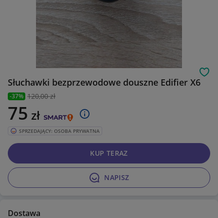
Obs
Słuchawki bezprzewodowe douszne Edifier X6
120
,00 zł
-37%
75
zł
SPRZEDAJĄCY: OSOBA PRYWATNA
KUP TERAZ
NAPISZ
Dostawa