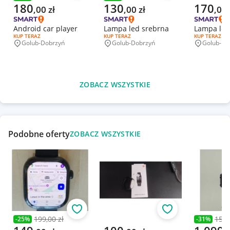
Poprzednia cena
Poprzednia cena
Aktualna cena
Aktualna cena
Aktualna 
180
130
170
,
00
zł
,
00
zł
,
00
Android car player
Lampa led srebrna
Lampa led
RODZAJ OFERTY:
KUP TERAZ
RODZAJ OFERTY:
KUP TERAZ
RODZAJ OFERT
KUP TERAZ
Golub-Dobrzyń
Golub-Dobrzyń
Golub-Do
Miejscowość
Miejscowość
Miejscowo
ZOBACZ WSZYSTKIE
Podobne oferty
ZOBACZ WSZYSTKIE
Obserwuj
Obserwuj
199,00 zł
1599
-
25
%
-
31
%
Poprzednia cena
Poprzedni
Aktualna cena
Aktualna cena
Aktualna 