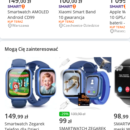
149
100
1 099
,
00
zł
,
00
zł
,
Smartwatch AMOLED
Xiaomi Smart Band
Apple Wat
Android CD99
10 gwarancja
10 GPS,42
RODZAJ OFERTY:
KUP TERAZ
RODZAJ OFERTY:
KUP TERAZ
baterii - 
Warszawa
Czechowice-Dziedzice
Miejscowość
Miejscowość
RODZAJ OFERT
KUP TERAZ
dobry
Piaseczn
Miejscowo
Mogą Cię zainteresować
149
-
29
%
139,90 zł
98
,
99
zł
,
99
99
zł
Smartwatch Zegarek
SMARTW
SMARTWATCH ZEGAREK
Telefon dla Dzieci
męski 