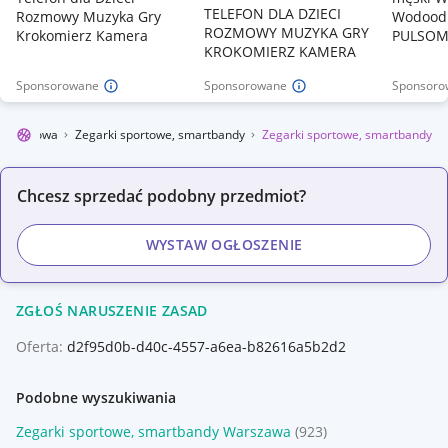
TELEFON DLA DZIECI
Rozmowy Muzyka Gry
Wodoodp
ROZMOWY MUZYKA GRY
Krokomierz Kamera
PULSOM
KROKOMIERZ KAMERA
Sponsorowane
Sponsorowane
Sponsoro
ka sportowa
Zegarki sportowe, smartbandy
Zegarki sportowe, smartbandy
Chcesz sprzedać podobny przedmiot?
WYSTAW OGŁOSZENIE
ZGŁOŚ NARUSZENIE ZASAD
Oferta:
d2f95d0b-d40c-4557-a6ea-b82616a5b2d2
Podobne wyszukiwania
Zegarki sportowe, smartbandy Warszawa
(923)