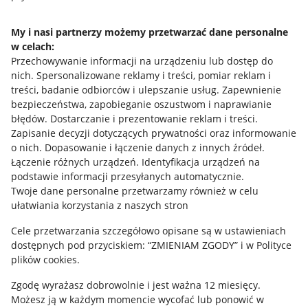
Regulamin
My i nasi partnerzy możemy przetwarzać dane personalne
Polityka plików "cookies"
w celach:
Przechowywanie informacji na urządzeniu lub dostęp do
Ustawienia plików "cookies"
nich
.
Spersonalizowane reklamy i treści, pomiar reklam i
Udostępnianie lokalizacji
treści, badanie odbiorców i ulepszanie usług
.
Zapewnienie
bezpieczeństwa, zapobieganie oszustwom i naprawianie
Informacje dla Aktu o Usługach Cyfrowych
błędów
.
Dostarczanie i prezentowanie reklam i treści
.
Zapisanie decyzji dotyczących prywatności oraz informowanie
Pobierz aplikację
o nich
.
Dopasowanie i łączenie danych z innych źródeł
.
Łączenie różnych urządzeń
.
Identyfikacja urządzeń na
podstawie informacji przesyłanych automatycznie
.
Twoje dane personalne przetwarzamy również w celu
ułatwiania korzystania z naszych stron
Cele przetwarzania szczegółowo opisane są w ustawieniach
dostępnych pod przyciskiem: “ZMIENIAM ZGODY” i w Polityce
plików cookies.
Zgodę wyrażasz dobrowolnie i jest ważna 12 miesięcy.
Możesz ją w każdym momencie wycofać lub ponowić w