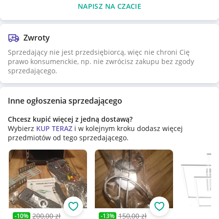
NAPISZ NA CZACIE
Zwroty
Sprzedający nie jest przedsiębiorcą, więc nie chroni Cię
prawo konsumenckie, np. nie zwrócisz zakupu bez zgody
sprzedającego.
Inne ogłoszenia sprzedającego
Chcesz kupić więcej z jedną dostawą?
Wybierz
KUP TERAZ
i w kolejnym kroku dodasz więcej
przedmiotów od tego sprzedającego.
Obserwuj
Obserwuj
200,00 zł
150,00 zł
-
10
%
-
13
%