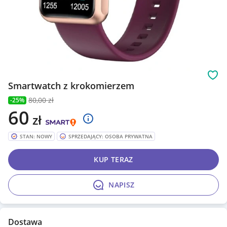
Obs
Smartwatch z krokomierzem
80
,00 zł
-25%
60
zł
STAN: NOWY
SPRZEDAJĄCY: OSOBA PRYWATNA
KUP TERAZ
NAPISZ
Dostawa