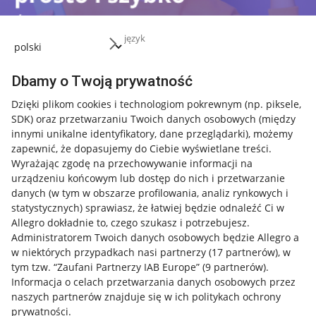
język
Dbamy o Twoją prywatność
Dzięki plikom cookies i technologiom pokrewnym
(np. piksele,
SDK)
oraz przetwarzaniu Twoich danych osobowych
(między
Przydatne informacje
innymi unikalne identyfikatory, dane przeglądarki)
, możemy
zapewnić, że dopasujemy do Ciebie wyświetlane treści.
Wyrażając zgodę na przechowywanie informacji na
Jak to działa
urządzeniu końcowym lub dostęp do nich i przetwarzanie
Napisz do nas
danych (w tym w obszarze profilowania, analiz rynkowych i
statystycznych) sprawiasz, że łatwiej będzie odnaleźć Ci w
Allegro Gadane dla sprzedających
Allegro dokładnie to, czego szukasz i potrzebujesz.
Administratorem Twoich danych osobowych będzie Allegro a
Allegro Gadane dla kupujących
w niektórych przypadkach nasi partnerzy (
17
partnerów
), w
tym tzw. “Zaufani Partnerzy IAB Europe” (
9
partnerów
).
Mapa miejscowości
Informacja o celach przetwarzania danych osobowych przez
naszych partnerów znajduje się w ich politykach ochrony
Informacje prawne
prywatności.