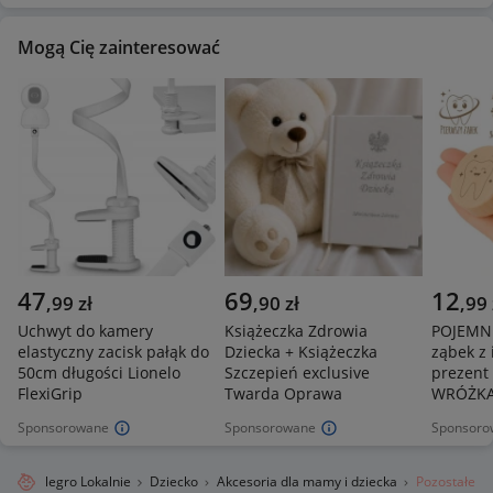
Mogą Cię zainteresować
47
69
12
,
99
zł
,
90
zł
,
99
Uchwyt do kamery
Książeczka Zdrowia
POJEMNI
elastyczny zacisk pałąk do
Dziecka + Książeczka
ząbek z
50cm długości Lionelo
Szczepień exclusive
prezent 
FlexiGrip
Twarda Oprawa
WRÓŻK
Sponsorowane
Sponsorowane
Sponsoro
Allegro Lokalnie
Dziecko
Akcesoria dla mamy i dziecka
Pozostałe