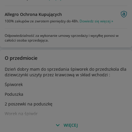
Allegro Ochrona Kupujących
100% zakupów ze zwrotem pieniędzy do 48h.
Dowiedz się więcej »
Odpowiedzialność za wykonanie umowy sprzedaży i wysyłkę ponosi w
całości osoba sprzedająca.
O przedmiocie
Dzień dobry mam do sprzedania śpiworek do przedszkola dla
dziewczynki uszyty przez krawcową w skład wchodzi :
Śpiworek
Poduszka
2 poszewki na poduszkę
Worek na śpiwór
Wykonany z bawełny szarej w białe różowe i szare koty i
WIĘCEJ
pluszu bąbelkowego. Zapinany z boku na zamek