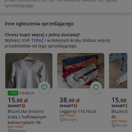
sprzedającego.
Inne ogłoszenia sprzedającego
Chcesz kupić więcej z jedną dostawą?
Wybierz
KUP TERAZ
i w kolejnym kroku dodasz więcej
przedmiotów od tego sprzedającego.
Obserwuj
Obserwuj
18,00 zł
-
16
%
Poprzednia cena
Aktualna cena
Aktualna cena
Aktualna 
15
38
15
,
00
zł
,
00
zł
,
00
zł
Bluzeczka śnieżno
Legginsy 116 Nicol
Bluzeczki
RODZAJ OFERTY:
KUP TERAZ
biała z haftowanym
86
Roczyny
Miejscowość
RODZAJ OFERT
KUP TERAZ
kołnierzykiem 98
Roczyny
Miejscowo
RODZAJ OFERTY:
KUP TERAZ
Roczyny