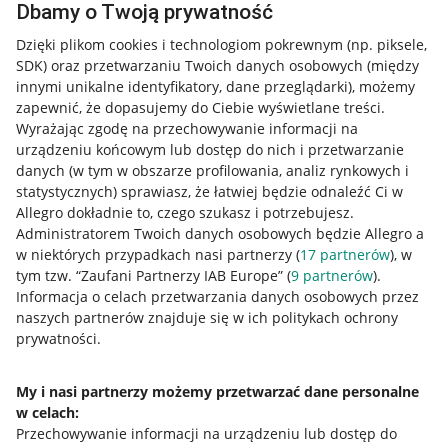
Dbamy o Twoją prywatność
Dzięki plikom cookies i technologiom pokrewnym
(np. piksele,
Przydatne informacje
SDK)
oraz przetwarzaniu Twoich danych osobowych
(między
innymi unikalne identyfikatory, dane przeglądarki)
, możemy
Jak to działa
zapewnić, że dopasujemy do Ciebie wyświetlane treści.
Napisz do nas
Wyrażając zgodę na przechowywanie informacji na
urządzeniu końcowym lub dostęp do nich i przetwarzanie
Allegro Gadane dla sprzedających
danych (w tym w obszarze profilowania, analiz rynkowych i
statystycznych) sprawiasz, że łatwiej będzie odnaleźć Ci w
Allegro Gadane dla kupujących
Allegro dokładnie to, czego szukasz i potrzebujesz.
Administratorem Twoich danych osobowych będzie Allegro a
Mapa miejscowości
w niektórych przypadkach nasi partnerzy (
17
partnerów
), w
tym tzw. “Zaufani Partnerzy IAB Europe” (
9
partnerów
).
Informacje prawne
Informacja o celach przetwarzania danych osobowych przez
naszych partnerów znajduje się w ich politykach ochrony
Regulamin
prywatności.
Polityka plików "cookies"
My i nasi partnerzy możemy przetwarzać dane personalne
Ustawienia plików "cookies"
w celach:
Udostępnianie lokalizacji
Przechowywanie informacji na urządzeniu lub dostęp do