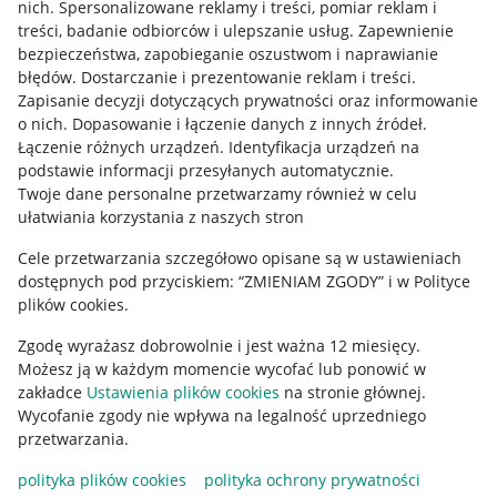
nich
.
Spersonalizowane reklamy i treści, pomiar reklam i
Informacje dla Aktu o Usługach Cyfrowych
treści, badanie odbiorców i ulepszanie usług
.
Zapewnienie
bezpieczeństwa, zapobieganie oszustwom i naprawianie
Pobierz aplikację
błędów
.
Dostarczanie i prezentowanie reklam i treści
.
Zapisanie decyzji dotyczących prywatności oraz informowanie
o nich
.
Dopasowanie i łączenie danych z innych źródeł
.
Łączenie różnych urządzeń
.
Identyfikacja urządzeń na
podstawie informacji przesyłanych automatycznie
.
Twoje dane personalne przetwarzamy również w celu
ułatwiania korzystania z naszych stron
Cele przetwarzania szczegółowo opisane są w ustawieniach
dostępnych pod przyciskiem: “ZMIENIAM ZGODY” i w Polityce
plików cookies.
Zgodę wyrażasz dobrowolnie i jest ważna 12 miesięcy.
Korzystanie z serwisu oznacza akceptację
regulaminu
.
Możesz ją w każdym momencie wycofać lub ponowić w
zakładce
Ustawienia plików cookies
na stronie głównej.
Wycofanie zgody nie wpływa na legalność uprzedniego
przetwarzania.
polityka plików cookies
polityka ochrony prywatności