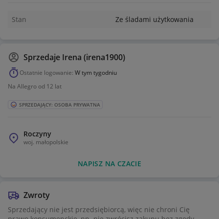
Stan
Ze śladami użytkowania
Sprzedaje
Irena (irena1900)
Ostatnie logowanie:
W tym tygodniu
Na Allegro od 12 lat
SPRZEDAJĄCY: OSOBA PRYWATNA
Roczyny
woj.
małopolskie
NAPISZ NA CZACIE
Zwroty
Sprzedający nie jest przedsiębiorcą, więc nie chroni Cię
prawo konsumenckie, np. nie zwrócisz zakupu bez zgody