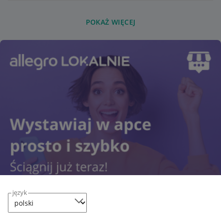
POKAŻ WIĘCEJ
język