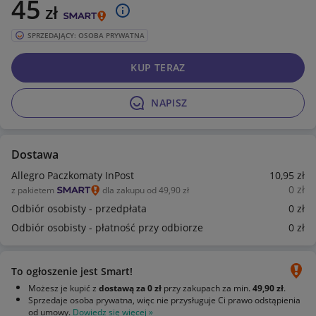
45
zł
SPRZEDAJĄCY: OSOBA PRYWATNA
KUP TERAZ
NAPISZ
Dostawa
Allegro Paczkomaty InPost
10
,95
zł
0
zł
z pakietem
dla zakupu od 49,90 zł
Odbiór osobisty - przedpłata
0
zł
Odbiór osobisty - płatność przy odbiorze
0
zł
To ogłoszenie jest Smart!
Możesz je kupić z
dostawą za 0 zł
przy zakupach za min.
49,90 zł
.
Sprzedaje osoba prywatna, więc nie przysługuje Ci prawo odstąpienia
od umowy.
Dowiedz się więcej »