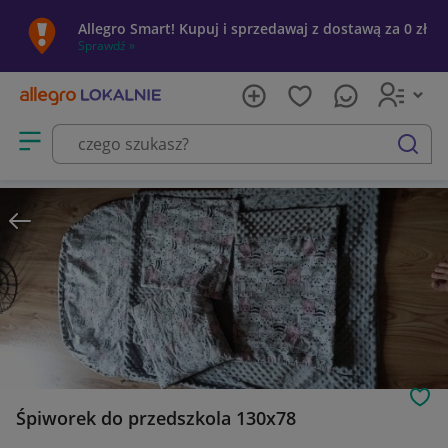
Allegro Smart! Kupuj i sprzedawaj z dostawą za 0 zł
Sprawdź »
Otwórz menu z kategoriami
szukaj
Obs
Śpiworek do przedszkola 130x78