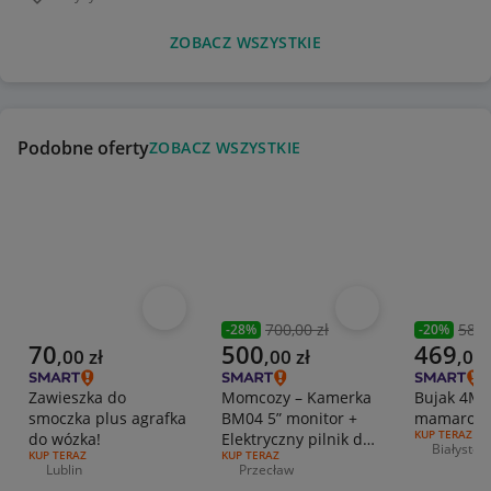
Miejscowość
ZOBACZ WSZYSTKIE
Podobne oferty
ZOBACZ WSZYSTKIE
Obserwuj
Obserwuj
700,00 zł
589,
-
28
%
-
20
%
Poprzednia cena
Poprzedni
Aktualna cena
Aktualna cena
Aktualna 
70
500
469
,
00
zł
,
00
zł
,
00
Zawieszka do
Momcozy – Kamerka
Bujak 4M
smoczka plus agrafka
BM04 5” monitor +
mamaroo
RODZAJ OFERT
KUP TERAZ
do wózka!
Elektryczny pilnik do
Białystok
Miejscowo
RODZAJ OFERTY:
KUP TERAZ
RODZAJ OFERTY:
KUP TERAZ
paznokci NC02
Lublin
Przecław
Miejscowość
Miejscowość