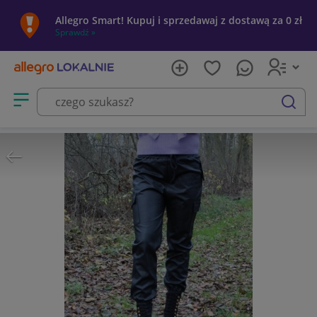
Allegro Smart! Kupuj i sprzedawaj z dostawą za 0 zł
Sprawdź »
Otwórz menu z kategoriami
szukaj