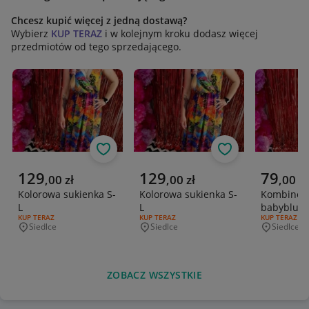
Chcesz kupić więcej z jedną dostawą?
Wybierz
KUP TERAZ
i w kolejnym kroku dodasz więcej
przedmiotów od tego sprzedającego.
Obserwuj
Obserwuj
Aktualna cena
Aktualna cena
Aktualna 
129
129
79
,
00
zł
,
00
zł
,
00
zł
Kolorowa sukienka S-
Kolorowa sukienka S-
Kombinez
L
L
babyblue
RODZAJ OFERTY:
KUP TERAZ
RODZAJ OFERTY:
KUP TERAZ
RODZAJ OFERT
KUP TERAZ
Siedlce
Siedlce
Siedlce
Miejscowość
Miejscowość
Miejscowo
ZOBACZ WSZYSTKIE