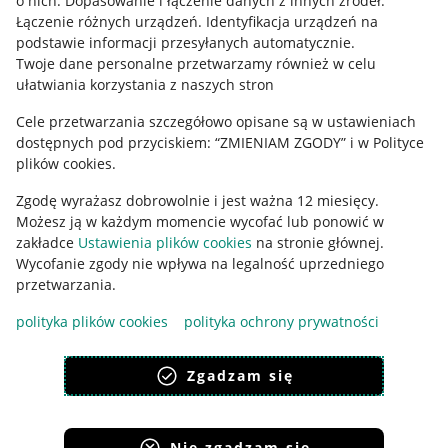
o nich
.
Dopasowanie i łączenie danych z innych źródeł
.
Łączenie różnych urządzeń
.
Identyfikacja urządzeń na
podstawie informacji przesyłanych automatycznie
.
Twoje dane personalne przetwarzamy również w celu
ułatwiania korzystania z naszych stron
Cele przetwarzania szczegółowo opisane są w ustawieniach
dostępnych pod przyciskiem: “ZMIENIAM ZGODY” i w Polityce
Korzystanie z serwisu oznacza akceptację
regulaminu
.
plików cookies.
Zgodę wyrażasz dobrowolnie i jest ważna 12 miesięcy.
Możesz ją w każdym momencie wycofać lub ponowić w
zakładce
Ustawienia plików cookies
na stronie głównej.
Wycofanie zgody nie wpływa na legalność uprzedniego
przetwarzania.
polityka plików cookies
polityka ochrony prywatności
Zgadzam się
Nie zgadzam się