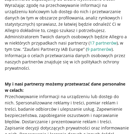
Wyrażając zgodę na przechowywanie informacji na
Allegro Gadane dla kupujących
urządzeniu końcowym lub dostęp do nich i przetwarzanie
danych (w tym w obszarze profilowania, analiz rynkowych i
Mapa miejscowości
statystycznych) sprawiasz, że łatwiej będzie odnaleźć Ci w
Allegro dokładnie to, czego szukasz i potrzebujesz.
Informacje prawne
Administratorem Twoich danych osobowych będzie Allegro a
w niektórych przypadkach nasi partnerzy (
17
partnerów
), w
Regulamin
tym tzw. “Zaufani Partnerzy IAB Europe” (
9
partnerów
).
Informacja o celach przetwarzania danych osobowych przez
Polityka plików "cookies"
naszych partnerów znajduje się w ich politykach ochrony
prywatności.
Ustawienia plików "cookies"
Udostępnianie lokalizacji
My i nasi partnerzy możemy przetwarzać dane personalne
Informacje dla Aktu o Usługach Cyfrowych
w celach:
Przechowywanie informacji na urządzeniu lub dostęp do
nich
.
Spersonalizowane reklamy i treści, pomiar reklam i
Pobierz aplikację
treści, badanie odbiorców i ulepszanie usług
.
Zapewnienie
bezpieczeństwa, zapobieganie oszustwom i naprawianie
błędów
.
Dostarczanie i prezentowanie reklam i treści
.
Zapisanie decyzji dotyczących prywatności oraz informowanie