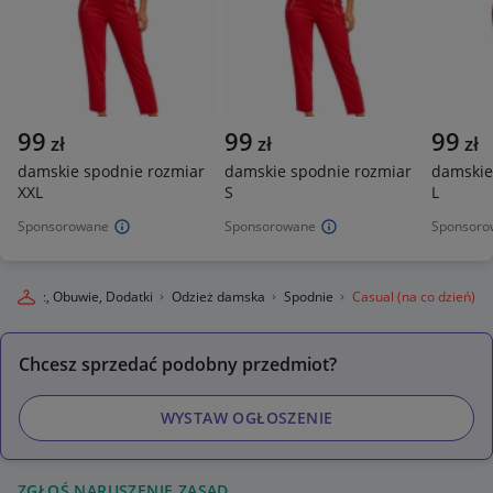
99
99
99
zł
zł
zł
damskie spodnie rozmiar
damskie spodnie rozmiar
damskie
XXL
S
L
Sponsorowane
Sponsorowane
Sponsoro
Odzież, Obuwie, Dodatki
Odzież damska
Spodnie
Casual (na co dzień)
Chcesz sprzedać podobny przedmiot?
WYSTAW OGŁOSZENIE
ZGŁOŚ NARUSZENIE ZASAD