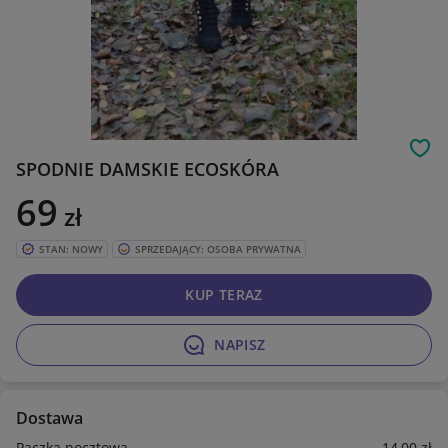
Obs
SPODNIE DAMSKIE ECOSKÓRA
69
zł
STAN: NOWY
SPRZEDAJĄCY: OSOBA PRYWATNA
KUP TERAZ
NAPISZ
Dostawa
Paczka pocztowa
14
,00
zł