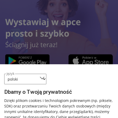
język
Przydatne informacje
Dbamy o Twoją prywatność
Jak to działa
Dzięki plikom cookies i technologiom pokrewnym
(np. piksele,
SDK)
oraz przetwarzaniu Twoich danych osobowych
(między
Napisz do nas
innymi unikalne identyfikatory, dane przeglądarki)
, możemy
Allegro Gadane dla sprzedających
zapewnić, że dopasujemy do Ciebie wyświetlane treści.