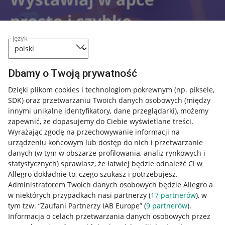
język
Dbamy o Twoją prywatność
Dzięki plikom cookies i technologiom pokrewnym
(np. piksele,
SDK)
oraz przetwarzaniu Twoich danych osobowych
(między
Nawigacja
innymi unikalne identyfikatory, dane przeglądarki)
, możemy
Przydatne informacje
zapewnić, że dopasujemy do Ciebie wyświetlane treści.
Wyrażając zgodę na przechowywanie informacji na
urządzeniu końcowym lub dostęp do nich i przetwarzanie
Jak to działa
danych (w tym w obszarze profilowania, analiz rynkowych i
Napisz do nas
statystycznych) sprawiasz, że łatwiej będzie odnaleźć Ci w
Allegro dokładnie to, czego szukasz i potrzebujesz.
Allegro Gadane dla sprzedających
Administratorem Twoich danych osobowych będzie Allegro a
w niektórych przypadkach nasi partnerzy (
17
partnerów
), w
Allegro Gadane dla kupujących
tym tzw. “Zaufani Partnerzy IAB Europe” (
9
partnerów
).
Mapa miejscowości
Informacja o celach przetwarzania danych osobowych przez