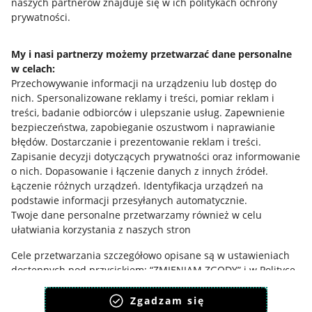
naszych partnerów znajduje się w ich politykach ochrony
prywatności.
Informacje prawne
Regulamin
My i nasi partnerzy możemy przetwarzać dane personalne
w celach:
Polityka plików "cookies"
Przechowywanie informacji na urządzeniu lub dostęp do
nich
.
Spersonalizowane reklamy i treści, pomiar reklam i
Ustawienia plików "cookies"
treści, badanie odbiorców i ulepszanie usług
.
Zapewnienie
Udostępnianie lokalizacji
bezpieczeństwa, zapobieganie oszustwom i naprawianie
błędów
.
Dostarczanie i prezentowanie reklam i treści
.
Informacje dla Aktu o Usługach Cyfrowych
Zapisanie decyzji dotyczących prywatności oraz informowanie
o nich
.
Dopasowanie i łączenie danych z innych źródeł
.
Pobierz aplikację
Łączenie różnych urządzeń
.
Identyfikacja urządzeń na
podstawie informacji przesyłanych automatycznie
.
Twoje dane personalne przetwarzamy również w celu
ułatwiania korzystania z naszych stron
Cele przetwarzania szczegółowo opisane są w ustawieniach
dostępnych pod przyciskiem: “ZMIENIAM ZGODY” i w Polityce
plików cookies.
Zgadzam się
Zgodę wyrażasz dobrowolnie i jest ważna 12 miesięcy.