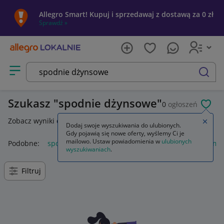
Allegro Smart! Kupuj i sprzedawaj z dostawą za 0 zł
Sprawdź »
Otwórz menu z kategoriami
szukaj
Szukasz
spodnie dżynsowe
0
ogłoszeń
POL
Zobacz wyniki dla
spodnie dżinsowe
.
Zamkn
Dodaj swoje wyszukiwania do ulubionych.
Gdy pojawią się nowe oferty, wyślemy Ci je
mailowo. Ustaw powiadomienia w
ulubionych
Podobne:
spodnie dżinsowe męskie
spodnie dżinsowe dams
wyszukiwaniach
.
Filtruj