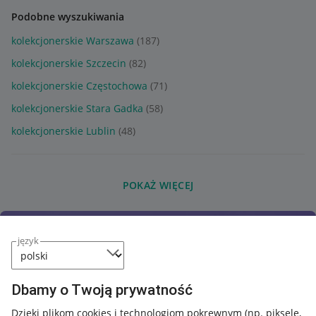
Podobne wyszukiwania
kolekcjonerskie Warszawa
(187)
kolekcjonerskie Szczecin
(82)
kolekcjonerskie Częstochowa
(71)
kolekcjonerskie Stara Gadka
(58)
kolekcjonerskie Lublin
(48)
POKAŻ WIĘCEJ
język
Dbamy o Twoją prywatność
Dzięki plikom cookies i technologiom pokrewnym
(np. piksele,