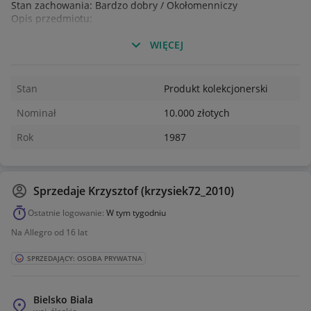
​Stan zachowania: Bardzo dobry / Okołomenniczy
​Opis przedmiotu:
​Przedmiotem aukcji jest oryginalna, srebrna moneta
okolicznościowa o nominale 10 000 złotych z 1987 roku,
WIĘCEJ
upamiętniająca wizytę papieża Jana Pawła II w Polsce.
​Charakterystyka:
​Awers: Godło PRL (Orzeł bez korony), napis: POLSKA
Stan
Produkt kolekcjonerski
RZECZPOSPOLITA LUDOWA 1987, nominał 10000 ZŁ.
​Rewers: Postać Jana Pawła II z pastorałem w geście
Nominał
10.000 złotych
błogosławieństwa.
​Stan: Moneta zachowana w bardzo dobrym stanie, posiada
Rok
1987
naturalny blask, brak głębokich rys czy uszkodzeń
mechanicznych. Detale są wyraźne (widoczne na zdjęciach).
​Idealny egzemplarz do uzupełnienia kolekcji monet PRL lub
jako lokata kapitału w kruszcu.
Sprzedaje
Krzysztof (krzysiek72_2010)
​Gwarantuję szybką i bezpieczną wysyłkę.
Ostatnie logowanie:
W tym tygodniu
Na Allegro od 16 lat
SPRZEDAJĄCY: OSOBA PRYWATNA
Bielsko Biala