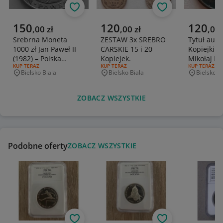
Obserwuj
Obserwuj
Aktualna cena
Aktualna cena
Aktualna 
150
120
120
,
00
zł
,
00
zł
,
00
Srebrna Moneta
ZESTAW 3x SREBRO
Tytuł aukcj
1000 zł Jan Paweł II
CARSKIE 15 i 20
Kopiejki 18
(1982) – Polska
Kopiejek.
Mikołaj II 
RODZAJ OFERTY:
KUP TERAZ
RODZAJ OFERTY:
KUP TERAZ
RODZAJ OFERT
KUP TERAZ
Rzeczpospolita
(S.P.B.)
Bielsko Biala
Bielsko Biala
Bielsko B
Miejscowość
Miejscowość
Miejscowo
Ludowa
ZOBACZ WSZYSTKIE
Podobne oferty
ZOBACZ WSZYSTKIE
Obserwuj
Obserwuj