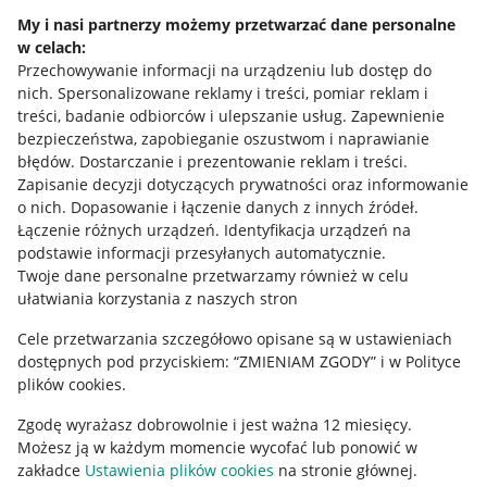
Napisz do nas
My i nasi partnerzy możemy przetwarzać dane personalne
Allegro Gadane dla sprzedających
w celach:
Przechowywanie informacji na urządzeniu lub dostęp do
Allegro Gadane dla kupujących
nich
.
Spersonalizowane reklamy i treści, pomiar reklam i
treści, badanie odbiorców i ulepszanie usług
.
Zapewnienie
Mapa miejscowości
bezpieczeństwa, zapobieganie oszustwom i naprawianie
błędów
.
Dostarczanie i prezentowanie reklam i treści
.
Informacje prawne
Zapisanie decyzji dotyczących prywatności oraz informowanie
o nich
.
Dopasowanie i łączenie danych z innych źródeł
.
Regulamin
Łączenie różnych urządzeń
.
Identyfikacja urządzeń na
podstawie informacji przesyłanych automatycznie
.
Polityka plików "cookies"
Twoje dane personalne przetwarzamy również w celu
ułatwiania korzystania z naszych stron
Ustawienia plików "cookies"
Cele przetwarzania szczegółowo opisane są w ustawieniach
Udostępnianie lokalizacji
dostępnych pod przyciskiem: “ZMIENIAM ZGODY” i w Polityce
Informacje dla Aktu o Usługach Cyfrowych
plików cookies.
Zgodę wyrażasz dobrowolnie i jest ważna 12 miesięcy.
Pobierz aplikację
Możesz ją w każdym momencie wycofać lub ponowić w
zakładce
Ustawienia plików cookies
na stronie głównej.