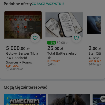
Podobne oferty
ZOBACZ WSZYSTKIE
Obserwuj
Obserwuj
30,00 zł
-
16
%
Poprzednia cena
Aktualna cena
Aktualna cena
Aktualna 
5 000
25
2
,
00
zł
,
00
zł
,
00
zł
Gotowy Serwer Tibia
Total Battle srebro
Star Citiz
7.4 + Android +
1b
42 MMO O
RODZAJ OFERTY:
KUP TERAZ
RODZAJ OFERT
KUP TERAZ
Sources + Pomoc
łódz
Bydgoszc
Miejscowość
Miejscowo
RODZAJ OFERTY:
KUP TERAZ
Warszawa
Miejscowość
Mogą Cię zainteresować