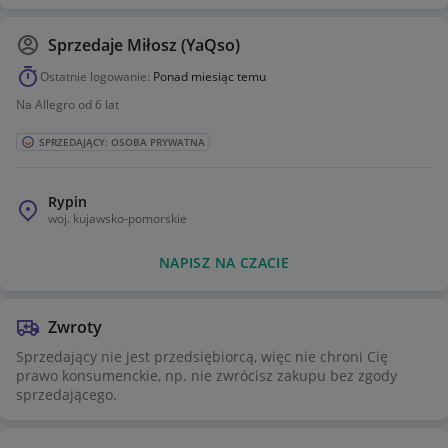
Sprzedaje
Miłosz (YaQso)
Ostatnie logowanie:
Ponad miesiąc temu
Na Allegro od 6 lat
SPRZEDAJĄCY: OSOBA PRYWATNA
Rypin
woj.
kujawsko-pomorskie
NAPISZ NA CZACIE
Zwroty
Sprzedający nie jest przedsiębiorcą, więc nie chroni Cię
prawo konsumenckie, np. nie zwrócisz zakupu bez zgody
sprzedającego.