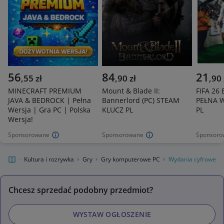
56
84
21
,
55
zł
,
90
zł
,
90
MINECRAFT PREMIUM
Mount & Blade II:
FIFA 26
JAVA & BEDROCK | Pełna
Bannerlord (PC) STEAM
PEŁNA 
Wersja | Gra PC | Polska
KLUCZ PL
PL
Wersja!
Sponsorowane
Sponsorowane
Sponsoro
kalnie
Kultura i rozrywka
Gry
Gry komputerowe PC
Wydania cyfrowe
Chcesz sprzedać podobny przedmiot?
WYSTAW OGŁOSZENIE