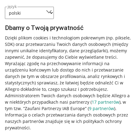
język
Dbamy o Twoją prywatność
Dzięki plikom cookies i technologiom pokrewnym
(np. piksele,
SDK)
oraz przetwarzaniu Twoich danych osobowych
(między
innymi unikalne identyfikatory, dane przeglądarki)
, możemy
zapewnić, że dopasujemy do Ciebie wyświetlane treści.
Wyrażając zgodę na przechowywanie informacji na
urządzeniu końcowym lub dostęp do nich i przetwarzanie
danych (w tym w obszarze profilowania, analiz rynkowych i
statystycznych) sprawiasz, że łatwiej będzie odnaleźć Ci w
Allegro dokładnie to, czego szukasz i potrzebujesz.
Administratorem Twoich danych osobowych będzie Allegro a
w niektórych przypadkach nasi partnerzy (
17
partnerów
), w
tym tzw. “Zaufani Partnerzy IAB Europe” (
9
partnerów
).
Przydatne informacje
Informacja o celach przetwarzania danych osobowych przez
naszych partnerów znajduje się w ich politykach ochrony
prywatności.
Jak to działa