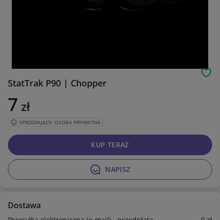
Obs
StatTrak P90 | Chopper
7
zł
SPRZEDAJĄCY: OSOBA PRYWATNA
KUP TERAZ
NAPISZ
Dostawa
Przesyłka elektroniczna (e-mail) - przedpłata
0
zł