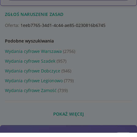
ZGŁOŚ NARUSZENIE ZASAD
Oferta:
1eeb7765-34d1-4c44-ae85-0230816b6745
Podobne wyszukiwania
Wydania cyfrowe Warszawa
(2756)
Wydania cyfrowe Szadek
(957)
Wydania cyfrowe Dobczyce
(946)
Wydania cyfrowe Legionowo
(779)
Wydania cyfrowe Zamość
(739)
POKAŻ WIĘCEJ