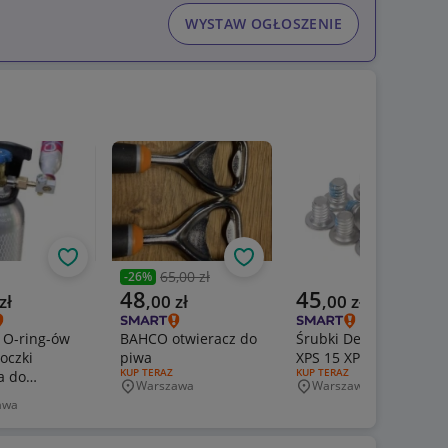
WYSTAW OGŁOSZENIE
Obserwuj
Obserwuj
Obs
65,00 zł
-
26
%
Poprzednia cena
a cena
Aktualna cena
Aktualna cena
48
45
zł
,
00
zł
,
00
zł
 O-ring-ów
BAHCO otwieracz do
Śrubki Dell XPS 13 i
oczki
piwa
XPS 15 XPS13 XPS15
RODZAJ OFERTY:
KUP TERAZ
RODZAJ OFERTY:
KUP TERAZ
a do
Warszawa
Warszawa
Miejscowość
Miejscowość
ERTY:
eam Quick
awa
wość