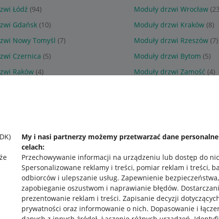
zwi Łódź
(94)
Moduły drzwi Wrocław
(23
zwi Gdańsk
(10)
Moduły drzwi Kraków
(8)
zwi Nowy Tomyśl
(7)
Moduły drzwi Rzeszów
(7)
zwi Czernica
(5)
Moduły drzwi Bytom
(5)
zwi Raków
(4)
Moduły drzwi Zamość
(4)
SDK)
My i nasi partnerzy możemy przetwarzać dane personaln
celach:
że
Przechowywanie informacji na urządzeniu lub dostęp do ni
Spersonalizowane reklamy i treści, pomiar reklam i treści, b
odbiorców i ulepszanie usług
.
Zapewnienie bezpieczeństwa,
zapobieganie oszustwom i naprawianie błędów
.
Dostarczani
prezentowanie reklam i treści
.
Zapisanie decyzji dotyczącyc
prywatności oraz informowanie o nich
.
Dopasowanie i łącze
danych z innych źródeł
.
Łączenie różnych urządzeń
.
Identyf