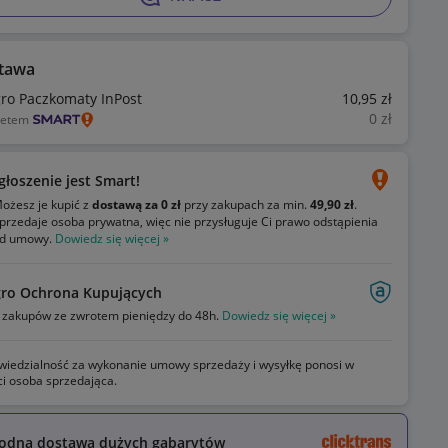
tawa
gro Paczkomaty InPost
10
,95
zł
0
zł
ietem
głoszenie jest Smart!
ożesz je kupić z
dostawą za 0 zł
przy zakupach za min.
49,90 zł
.
przedaje osoba prywatna, więc nie przysługuje Ci prawo odstąpienia
d umowy.
Dowiedz się więcej »
gro Ochrona Kupujących
zakupów ze zwrotem pieniędzy do 48h.
Dowiedz się więcej »
iedzialność za wykonanie umowy sprzedaży i wysyłkę ponosi w
ci osoba sprzedająca.
odna dostawa dużych gabarytów