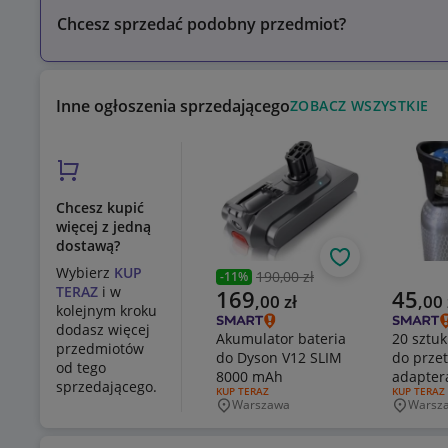
Chcesz sprzedać podobny przedmiot?
Inne ogłoszenia sprzedającego
ZOBACZ WSZYSTKIE
Chcesz kupić
więcej z jedną
dostawą?
Obserwuj
Wybierz
KUP
190,00 zł
-
11
%
Poprzednia cena
TERAZ
i w
Aktualna cena
Aktualn
169
45
,
00
zł
,
00
kolejnym kroku
dodasz więcej
Akumulator bateria
20 sztuk
przedmiotów
do Dyson V12 SLIM
do przet
od tego
8000 mAh
adapter
sprzedającego.
RODZAJ OFERTY:
KUP TERAZ
RODZAJ OF
KUP TERAZ
Sodastr
Warszawa
Warsz
Miejscowość
Miejsco
Connect