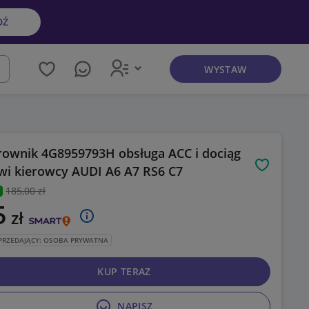
DŹ
WYSTAW
kaj
rownik 4G8959793H obsługa ACC i dociąg
wi kierowcy AUDI A6 A7 RS6 C7
Obserwuj
185
,00 zł
5
zł
PRZEDAJĄCY: OSOBA PRYWATNA
KUP TERAZ
NAPISZ