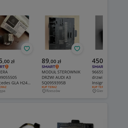
Obserwuj
Obserwuj
alna cena
Aktualna cena
Aktualna cena
5
89
450
,
00
zł
,
00
zł
,
00
zł
ERA
MODUŁ STEROWNIK
966593-102 Moduł
09055505
DRZWI AUDI A3
drzwi Astra J /
cedes GLA H247
5Q0959395B
Insignia A - Spraw
J OFERTY:
ERAZ
RODZAJ OFERTY:
KUP TERAZ
RODZAJ OFERTY:
KUP TERAZ
 C118 W247 W463
ępa
Rzeszów
Gierczyce
jscowość
Miejscowość
Miejscowość
7