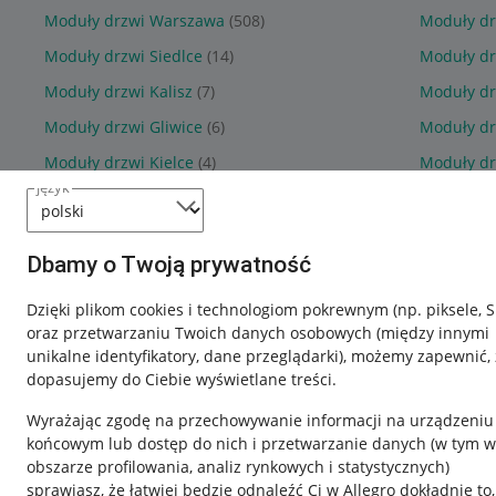
Moduły drzwi Warszawa
(508)
Moduły dr
Moduły drzwi Siedlce
(14)
Moduły dr
Moduły drzwi Kalisz
(7)
Moduły dr
Moduły drzwi Gliwice
(6)
Moduły dr
Moduły drzwi Kielce
(4)
Moduły dr
język
Dbamy o Twoją prywatność
Dzięki plikom cookies i technologiom pokrewnym
(np. piksele, 
oraz przetwarzaniu Twoich danych osobowych
(między innymi
unikalne identyfikatory, dane przeglądarki)
, możemy zapewnić, 
dopasujemy do Ciebie wyświetlane treści.
Wyrażając zgodę na przechowywanie informacji na urządzeniu
końcowym lub dostęp do nich i przetwarzanie danych (w tym w
obszarze profilowania, analiz rynkowych i statystycznych)
sprawiasz, że łatwiej będzie odnaleźć Ci w Allegro dokładnie to,