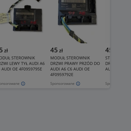
5
45
45
zł
zł
zł
ODUŁ STEROWNIK
MODUŁ STEROWNIK
STEROWNIK
ZWI LEWY TYŁ AUDI A6
DRZWI PRAWY PRZÓD DO
DRZWI DO AU
 AUDI OE 4F0959795E
AUDI A6 C6 AUDI OE
AUDI OE 4F0
4F0959792E
onsorowane
Sponsorowane
Sponsorowane