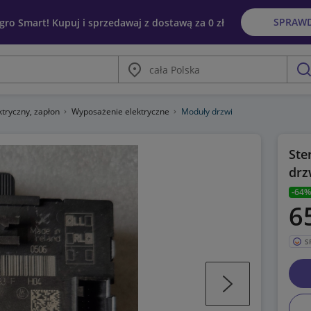
SPRAW
egro Smart! Kupuj i sprzedawaj z dostawą za 0 zł
Miasto
szu
ktryczny, zapłon
Wyposażenie elektryczne
Moduły drzwi
Ste
drz
-64%
6
S