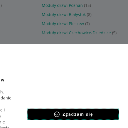
)
Moduły drzwi Poznań
(15)
Moduły drzwi Białystok
(8)
Moduły drzwi Pleszew
(7)
Moduły drzwi Czechowice-Dziedzice
(5)
e w
ch
.
adanie
e i
Zgadzam się
h
nie
ikacja