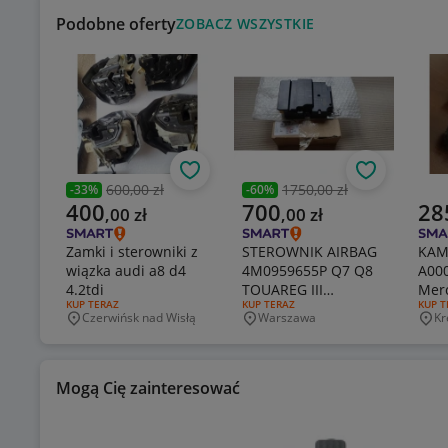
Podobne oferty
ZOBACZ WSZYSTKIE
Obserwuj
Obserwuj
600,00 zł
1750,00 zł
-
33
%
-
60
%
Poprzednia cena
Poprzednia cena
Aktualna cena
Aktualna cena
Aktu
400
700
28
,
00
zł
,
00
zł
Zamki i sterowniki z
STEROWNIK AIRBAG
KAM
wiązka audi a8 d4
4M0959655P Q7 Q8
A00
4.2tdi
TOUAREG III
Mer
RODZAJ OFERTY:
KUP TERAZ
RODZAJ OFERTY:
KUP TERAZ
RODZA
KUP T
FABRYCZNIE NOWY
CLA
Czerwińsk nad Wisłą
Warszawa
Kr
Miejscowość
Miejscowość
Mie
X16
Mogą Cię zainteresować