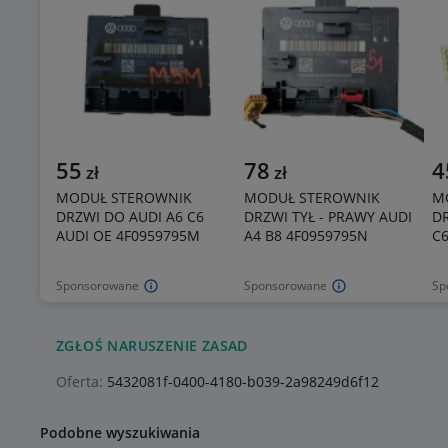
55
78
4
zł
zł
MODUŁ STEROWNIK
MODUŁ STEROWNIK
M
DRZWI DO AUDI A6 C6
DRZWI TYŁ - PRAWY AUDI
DR
AUDI OE 4F0959795M
A4 B8 4F0959795N
C6
Sponsorowane
Sponsorowane
Sp
ZGŁOŚ NARUSZENIE ZASAD
Oferta:
5432081f-0400-4180-b039-2a98249d6f12
Podobne wyszukiwania