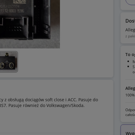
Dos
Alle
z pak
To o
M
S
o
Alle
100% 
 z obsługą dociągów soft close i ACC. Pasuje do
 RS7. Pasuje również do Volkswagen/Skoda.
Odpow
całoś
Wyg