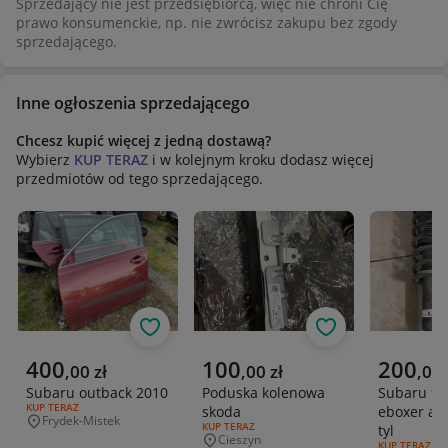
Sprzedający nie jest przedsiębiorcą, więc nie chroni Cię
prawo konsumenckie, np. nie zwrócisz zakupu bez zgody
sprzedającego.
Inne ogłoszenia sprzedającego
Chcesz kupić więcej z jedną dostawą?
Wybierz
KUP TERAZ
i w kolejnym kroku dodasz więcej
przedmiotów od tego sprzedającego.
Obserwuj
Obserwuj
Aktualna cena
Aktualna cena
Aktualna 
400
100
200
,
00
zł
,
00
zł
,
00
Subaru outback 2010
Poduska kolenowa
Subaru fo
RODZAJ OFERTY:
KUP TERAZ
skoda
eboxer am
Frydek-Mistek
Miejscowość
RODZAJ OFERTY:
KUP TERAZ
tyl
Cieszyn
Miejscowość
RODZAJ OFERT
KUP TERAZ