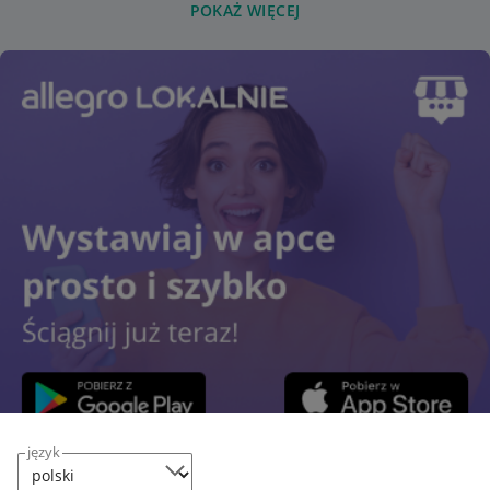
POKAŻ WIĘCEJ
język