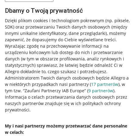
Przydatne informacje
Dbamy o Twoją prywatność
Jak to działa
Dzięki plikom cookies i technologiom pokrewnym
(np. piksele,
SDK)
oraz przetwarzaniu Twoich danych osobowych
(między
Napisz do nas
innymi unikalne identyfikatory, dane przeglądarki)
, możemy
Allegro Gadane dla sprzedających
zapewnić, że dopasujemy do Ciebie wyświetlane treści.
Wyrażając zgodę na przechowywanie informacji na
Allegro Gadane dla kupujących
urządzeniu końcowym lub dostęp do nich i przetwarzanie
danych (w tym w obszarze profilowania, analiz rynkowych i
Mapa miejscowości
statystycznych) sprawiasz, że łatwiej będzie odnaleźć Ci w
Allegro dokładnie to, czego szukasz i potrzebujesz.
Informacje prawne
Administratorem Twoich danych osobowych będzie Allegro a
w niektórych przypadkach nasi partnerzy (
17
partnerów
), w
Regulamin
tym tzw. “Zaufani Partnerzy IAB Europe” (
9
partnerów
).
Informacja o celach przetwarzania danych osobowych przez
Polityka plików "cookies"
naszych partnerów znajduje się w ich politykach ochrony
prywatności.
Ustawienia plików "cookies"
Udostępnianie lokalizacji
My i nasi partnerzy możemy przetwarzać dane personalne
Informacje dla Aktu o Usługach Cyfrowych
w celach: