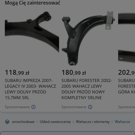
Mogą Cię zainteresować
118
180
202
,
99
zł
,
99
zł
,
9
SUBARU IMPREZA 2007-
SUBARU FORESTER 2002-
SUBARU
LEGACY IV 2003- WAHACZ
2005 WAHACZ LEWY
FOREST
LEWY DOLNY PRZÓD
DOLNY PRZÓD NOWY
GÓRA K
15,7MM SRL
KOMPLETNY SRLINE
Sponsorowane
Sponsorowane
Sponsoro
Części samochodowe
Układ zawieszenia
Wahacze i elementy
Wahacze