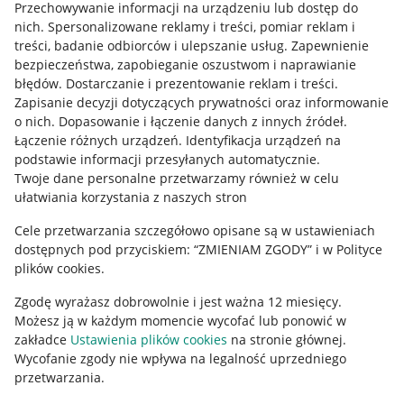
Przechowywanie informacji na urządzeniu lub dostęp do
nich
.
Spersonalizowane reklamy i treści, pomiar reklam i
Pobierz aplikację
treści, badanie odbiorców i ulepszanie usług
.
Zapewnienie
bezpieczeństwa, zapobieganie oszustwom i naprawianie
błędów
.
Dostarczanie i prezentowanie reklam i treści
.
Zapisanie decyzji dotyczących prywatności oraz informowanie
o nich
.
Dopasowanie i łączenie danych z innych źródeł
.
Łączenie różnych urządzeń
.
Identyfikacja urządzeń na
podstawie informacji przesyłanych automatycznie
.
Twoje dane personalne przetwarzamy również w celu
ułatwiania korzystania z naszych stron
Cele przetwarzania szczegółowo opisane są w ustawieniach
dostępnych pod przyciskiem: “ZMIENIAM ZGODY” i w Polityce
Korzystanie z serwisu oznacza akceptację
regulaminu
.
plików cookies.
Zgodę wyrażasz dobrowolnie i jest ważna 12 miesięcy.
Możesz ją w każdym momencie wycofać lub ponowić w
zakładce
Ustawienia plików cookies
na stronie głównej.
Wycofanie zgody nie wpływa na legalność uprzedniego
przetwarzania.