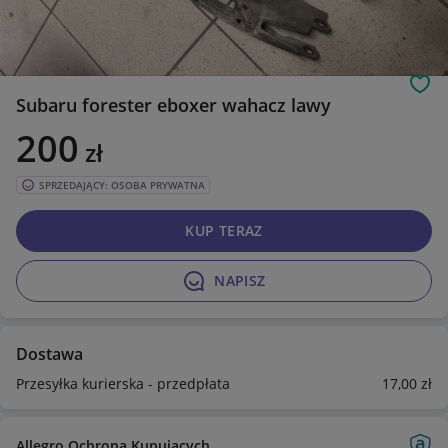
Obs
Subaru forester eboxer wahacz lawy
200
zł
SPRZEDAJĄCY: OSOBA PRYWATNA
KUP TERAZ
NAPISZ
Dostawa
Przesyłka kurierska - przedpłata
17
,00
zł
Allegro Ochrona Kupujących