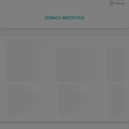
Cieszyn
Miejscowo
ZOBACZ WSZYSTKIE