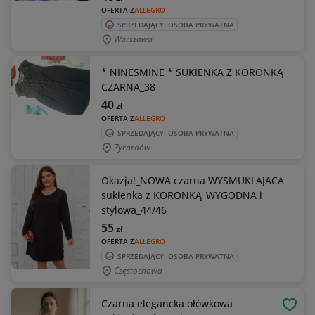
OFERTA Z
ALLEGRO
SPRZEDAJĄCY: OSOBA PRYWATNA
Warszawa
* NINESMINE * SUKIENKA Z KORONKĄ
CZARNA_38
40
zł
OFERTA Z
ALLEGRO
SPRZEDAJĄCY: OSOBA PRYWATNA
Żyrardów
Okazja!_NOWA czarna WYSMUKLAJACA
sukienka z KORONKĄ_WYGODNA i
stylowa_44/46
55
zł
OFERTA Z
ALLEGRO
SPRZEDAJĄCY: OSOBA PRYWATNA
Częstochowa
Czarna elegancka ołówkowa
OBSE