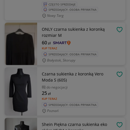
CZĘSTO SPRZEDAJE
SPRZEDAJĄCY: OSOBA PRYWATNA
Nowy Targ
ONLY czarna sukienka z koronką
OBSE
rozmiar M
60
zł
KUP TERAZ
SPRZEDAJĄCY: OSOBA PRYWATNA
Białystok, Skorupy
Czarna sukienka z koronką Vero
OBSE
Moda S (605)
do negocjacji
25
zł
KUP TERAZ
SPRZEDAJĄCY: OSOBA PRYWATNA
Poznań
Shein Piękna czarna sukienka eko
OBSE