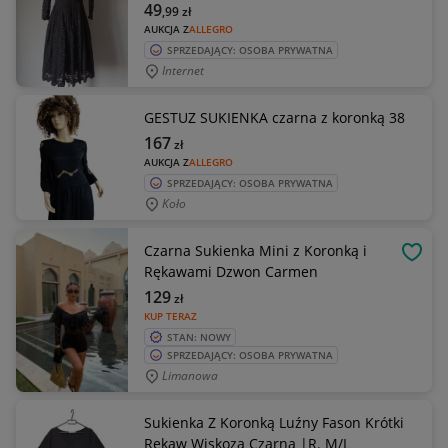
49
,99
zł
AUKCJA Z
ALLEGRO
SPRZEDAJĄCY: OSOBA PRYWATNA
Internet
GESTUZ SUKIENKA czarna z koronką 38
167
zł
AUKCJA Z
ALLEGRO
SPRZEDAJĄCY: OSOBA PRYWATNA
Koło
Czarna Sukienka Mini z Koronką i
OBSE
Rękawami Dzwon Carmen
129
zł
KUP TERAZ
STAN: NOWY
SPRZEDAJĄCY: OSOBA PRYWATNA
Limanowa
Sukienka Z Koronką Luźny Fason Krótki
Rękaw Wiskoza Czarna |R. M/L