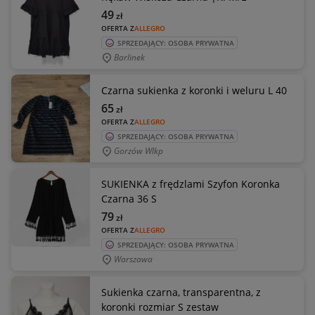
49
zł
OFERTA Z
ALLEGRO
SPRZEDAJĄCY: OSOBA PRYWATNA
Barlinek
Czarna sukienka z koronki i weluru L 40
65
zł
OFERTA Z
ALLEGRO
SPRZEDAJĄCY: OSOBA PRYWATNA
Gorzów Wlkp
SUKIENKA z frędzlami Szyfon Koronka
Czarna 36 S
79
zł
OFERTA Z
ALLEGRO
SPRZEDAJĄCY: OSOBA PRYWATNA
Warszawa
Sukienka czarna, transparentna, z
koronki rozmiar S zestaw