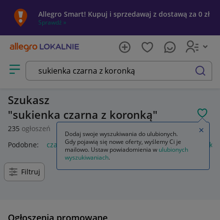
Allegro Smart! Kupuj i sprzedawaj z dostawą za 0 zł
Sprawdź »
Otwórz menu z kategoriami
szukaj
Szukasz
sukienka czarna z koronką
POL
235
ogłoszeń
Zamkn
Dodaj swoje wyszukiwania do ulubionych.
Gdy pojawią się nowe oferty, wyślemy Ci je
Podobne:
czarna sukienka koronka
sukienka czarna koronką 
mailowo. Ustaw powiadomienia w
ulubionych
wyszukiwaniach
.
Filtruj
Ogłoszenia promowane