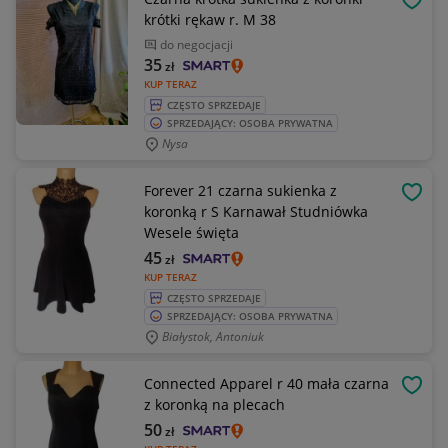
OBSE
krótki rękaw r. M 38
do negocjacji
35
zł
KUP TERAZ
CZĘSTO SPRZEDAJE
SPRZEDAJĄCY: OSOBA PRYWATNA
Nysa
Forever 21 czarna sukienka z
OBSE
koronką r S Karnawał Studniówka
Wesele święta
45
zł
KUP TERAZ
CZĘSTO SPRZEDAJE
SPRZEDAJĄCY: OSOBA PRYWATNA
Białystok, Antoniuk
Connected Apparel r 40 mała czarna
OBSE
z koronką na plecach
50
zł