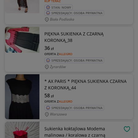
KUP TERAZ
STAN: NOWY
SPRZEDAJĄCY: OSOBA PRYWATNA
Biała Podlaska
PIĘKNA SUKIENKA Z CZARNĄ
KORONKĄ_38
36
zł
OFERTA Z
ALLEGRO
SPRZEDAJĄCY: OSOBA PRYWATNA
Żyrardów
* AX PARIS * PIĘKNA SUKIENKA CZARNA
Z KORONKĄ_44
58
zł
OFERTA Z
ALLEGRO
SPRZEDAJĄCY: OSOBA PRYWATNA
Warszawa
Sukienka koktajlowa Modema
OBSE
malinowa / koralowa z czarną