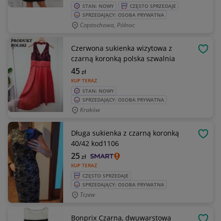
STAN: NOWY
CZĘSTO SPRZEDAJE
SPRZEDAJĄCY: OSOBA PRYWATNA
Częstochowa, Północ
Czerwona sukienka wizytowa z
OBSE
czarną koronką polska szwalnia
45
zł
KUP TERAZ
STAN: NOWY
SPRZEDAJĄCY: OSOBA PRYWATNA
Kraków
Długa sukienka z czarną koronką
OBSE
40/42 kod1106
25
zł
KUP TERAZ
CZĘSTO SPRZEDAJE
SPRZEDAJĄCY: OSOBA PRYWATNA
Tczew
Bonprix Czarna, dwuwarstowa