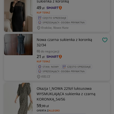
sukienka z koronką
49
zł
KUP TERAZ
CZĘSTO SPRZEDAJE
SPRZEDAJĄCY: OSOBA PRYWATNA
Kraków, Nowa Huta
Nowa czarna sukienka z koronką
OBSE
32/34
do negocjacji
21
zł
KUP TERAZ
STAN: NOWY
CZĘSTO SPRZEDAJE
SPRZEDAJĄCY: OSOBA PRYWATNA
KIELCE
Okazja !_NOWA 229zł luksusowa
WYSMUKLAJĄCA sukienka z czarną
KORONKĄ_54/56
59
,99
zł
OFERTA Z
ALLEGRO