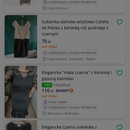
SPRZEDAJĄCY: OSOBA PRYWATNA
Częstochowa
Sukienka damska wizytowa Cafalla
OBSE
44 Polska z koronką róż pudrowy z
czarnym
75
zł
KUP TERAZ
SPRZEDAJĄCY: OSOBA PRYWATNA
Częstochowa, Zawodzie - Dąbie
Elegancka "mała czarna" z koronką i
OBSE
gipiurą Kaimilan
135
,00 zł
-18%
110
zł
KUP TERAZ
STAN: NOWY
SPRZEDAJĄCY: OSOBA PRYWATNA
Warszawa, Białołęka
Elegancka czarna sukienka z