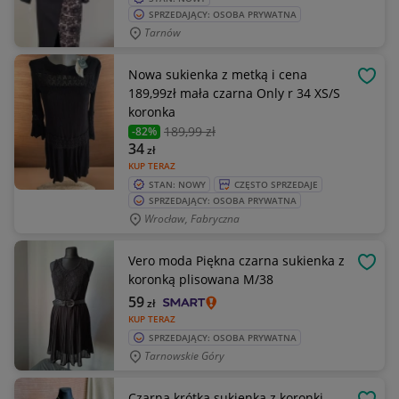
SPRZEDAJĄCY: OSOBA PRYWATNA
Tarnów
Nowa sukienka z metką i cena
OBSE
189,99zł mała czarna Only r 34 XS/S
koronka
189
,99 zł
-82%
34
zł
KUP TERAZ
STAN: NOWY
CZĘSTO SPRZEDAJE
SPRZEDAJĄCY: OSOBA PRYWATNA
Wrocław, Fabryczna
Vero moda Piękna czarna sukienka z
OBSE
koronką plisowana M/38
59
zł
KUP TERAZ
SPRZEDAJĄCY: OSOBA PRYWATNA
Tarnowskie Góry
Czarna krótka sukienka z koronki