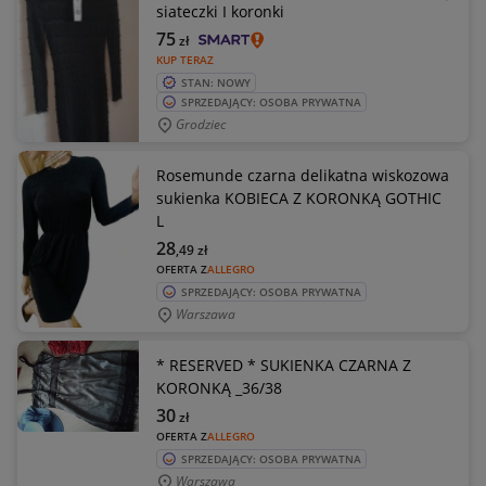
OBSE
siateczki I koronki
75
zł
KUP TERAZ
STAN: NOWY
SPRZEDAJĄCY: OSOBA PRYWATNA
Grodziec
Rosemunde czarna delikatna wiskozowa
sukienka KOBIECA Z KORONKĄ GOTHIC
L
28
,49
zł
OFERTA Z
ALLEGRO
SPRZEDAJĄCY: OSOBA PRYWATNA
Warszawa
* RESERVED * SUKIENKA CZARNA Z
KORONKĄ _36/38
30
zł
OFERTA Z
ALLEGRO
SPRZEDAJĄCY: OSOBA PRYWATNA
Warszawa