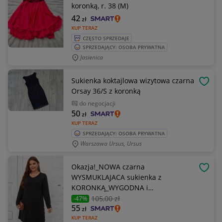
koronką, r. 38 (M)
42
zł
KUP TERAZ
CZĘSTO SPRZEDAJE
SPRZEDAJĄCY: OSOBA PRYWATNA
Jasienica
Sukienka koktajlowa wizytowa czarna
OBSE
Orsay 36/S z koronką
do negocjacji
50
zł
KUP TERAZ
SPRZEDAJĄCY: OSOBA PRYWATNA
Warszawa Ursus, Ursus
Okazja!_NOWA czarna
OBSE
WYSMUKLAJACA sukienka z
KORONKĄ_WYGODNA i
stylowa_44/46
105
,00 zł
-47%
55
zł
KUP TERAZ