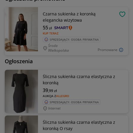
Czarna sukienka z koronką
OBSE
elegancka wizytowa
55
zł
KUP TERAZ
SPRZEDAJĄCY: OSOBA PRYWATNA
Środa
Promowane
Wielkopolska
Ogłoszenia
Śliczna sukienka czarna elastyczna z
koronką
39
,99
zł
AUKCJA Z
ALLEGRO
SPRZEDAJĄCY: OSOBA PRYWATNA
Internet
Śliczna sukienka czarna elastyczna z
koronką O rsay