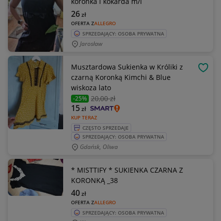
koronka i kokarda m/l
26
zł
OFERTA Z
ALLEGRO
SPRZEDAJĄCY: OSOBA PRYWATNA
Jarosław
Musztardowa Sukienka w Króliki z
OBSE
czarną Koronką Kimchi & Blue
wiskoza lato
20
,00 zł
-25%
15
zł
KUP TERAZ
CZĘSTO SPRZEDAJE
SPRZEDAJĄCY: OSOBA PRYWATNA
Gdańsk, Oliwa
* MISTTIFY * SUKIENKA CZARNA Z
KORONKĄ _38
40
zł
OFERTA Z
ALLEGRO
SPRZEDAJĄCY: OSOBA PRYWATNA