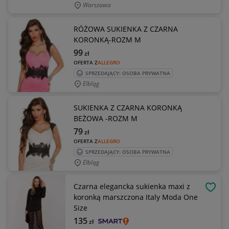
Warszawa
RÓŻOWA SUKIENKA Z CZARNA
KORONKĄ-ROZM M
99
zł
OFERTA Z
ALLEGRO
SPRZEDAJĄCY: OSOBA PRYWATNA
Elbląg
SUKIENKA Z CZARNA KORONKĄ
BEŻOWA -ROZM M
79
zł
OFERTA Z
ALLEGRO
SPRZEDAJĄCY: OSOBA PRYWATNA
Elbląg
Czarna elegancka sukienka maxi z
OBSE
koronką marszczona Italy Moda One
Size
135
zł