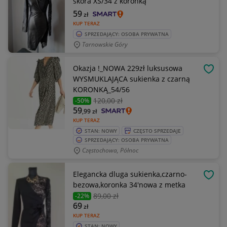
skóra XS/34 z koronką
59
zł
KUP TERAZ
SPRZEDAJĄCY: OSOBA PRYWATNA
Tarnowskie Góry
Okazja !_NOWA 229zł luksusowa
OBSE
WYSMUKLAJĄCA sukienka z czarną
KORONKĄ_54/56
120
,00 zł
-50%
59
,99
zł
KUP TERAZ
STAN: NOWY
CZĘSTO SPRZEDAJE
SPRZEDAJĄCY: OSOBA PRYWATNA
Częstochowa, Północ
Elegancka dluga sukienka,czarno-
OBSE
bezowa,koronka 34'nowa z metka
89
,00 zł
-22%
69
zł
KUP TERAZ
STAN: NOWY