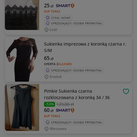
25
zł
KUP TERAZ
STAN: NOWY
SPRZEDAJĄCY: OSOBA PRYWATNA
Łódź
Sukienka imprezowa z koronką czarna r.
S/M
65
zł
OFERTA Z
ALLEGRO
SPRZEDAJĄCY: OSOBA PRYWATNA
Kraśnik
Pimkie Sukienka czarna
OBSE
rozkloszowana z koronką 34 / 36
129
,00 zł
-53%
60
zł
KUP TERAZ
SPRZEDAJĄCY: OSOBA PRYWATNA
Warszawa