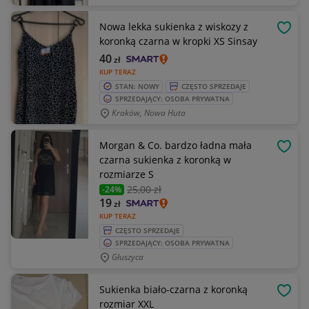
Nowa lekka sukienka z wiskozy z
OBSE
koronką czarna w kropki XS Sinsay
40
zł
KUP TERAZ
STAN: NOWY
CZĘSTO SPRZEDAJE
SPRZEDAJĄCY: OSOBA PRYWATNA
Kraków, Nowa Huta
Morgan & Co. bardzo ładna mała
OBSE
czarna sukienka z koronką w
rozmiarze S
25
,00 zł
-24%
19
zł
KUP TERAZ
CZĘSTO SPRZEDAJE
SPRZEDAJĄCY: OSOBA PRYWATNA
Głuszyca
Sukienka biało-czarna z koronką
OBSE
rozmiar XXL