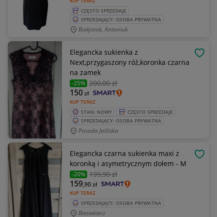
KUP TERAZ
CZĘSTO SPRZEDAJE
SPRZEDAJĄCY: OSOBA PRYWATNA
Białystok, Antoniuk
Elegancka sukienka z
OBSE
Next,przygaszony róż,koronka czarna
na zamek
200
,00 zł
-25%
150
zł
KUP TERAZ
STAN: NOWY
CZĘSTO SPRZEDAJE
SPRZEDAJĄCY: OSOBA PRYWATNA
Posada Jaśliska
Elegancka czarna sukienka maxi z
OBSE
koronką i asymetrycznym dołem - M
199
,90 zł
-20%
159
,90
zł
KUP TERAZ
SPRZEDAJĄCY: OSOBA PRYWATNA
Biesiekierz