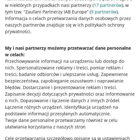
w niektórych przypadkach nasi partnerzy (
17
partnerów
), w
tym tzw. “Zaufani Partnerzy IAB Europe” (
9
partnerów
).
Przydatne informacje
Informacja o celach przetwarzania danych osobowych przez
naszych partnerów znajduje się w ich politykach ochrony
prywatności.
Jak to działa
Napisz do nas
My i nasi partnerzy możemy przetwarzać dane personalne
w celach:
Allegro Gadane dla sprzedających
Przechowywanie informacji na urządzeniu lub dostęp do
Allegro Gadane dla kupujących
nich
.
Spersonalizowane reklamy i treści, pomiar reklam i
treści, badanie odbiorców i ulepszanie usług
.
Zapewnienie
Mapa miejscowości
bezpieczeństwa, zapobieganie oszustwom i naprawianie
błędów
.
Dostarczanie i prezentowanie reklam i treści
.
Informacje prawne
Zapisanie decyzji dotyczących prywatności oraz informowanie
o nich
.
Dopasowanie i łączenie danych z innych źródeł
.
Regulamin
Łączenie różnych urządzeń
.
Identyfikacja urządzeń na
podstawie informacji przesyłanych automatycznie
.
Polityka plików "cookies"
Twoje dane personalne przetwarzamy również w celu
ułatwiania korzystania z naszych stron
Ustawienia plików "cookies"
Cele przetwarzania szczegółowo opisane są w ustawieniach
Udostępnianie lokalizacji