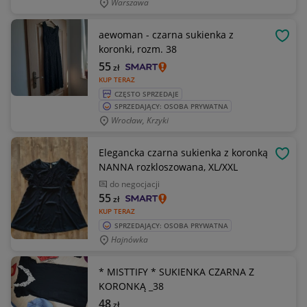
Warszawa
aewoman - czarna sukienka z
OBSE
koronki, rozm. 38
55
zł
KUP TERAZ
CZĘSTO SPRZEDAJE
SPRZEDAJĄCY: OSOBA PRYWATNA
Wrocław, Krzyki
Elegancka czarna sukienka z koronką
OBSE
NANNA rozkloszowana, XL/XXL
do negocjacji
55
zł
KUP TERAZ
SPRZEDAJĄCY: OSOBA PRYWATNA
Hajnówka
* MISTTIFY * SUKIENKA CZARNA Z
KORONKĄ _38
48
zł