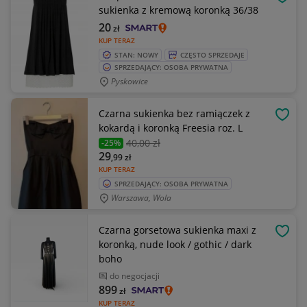
OBSE
sukienka z kremową koronką 36/38
20
zł
KUP TERAZ
STAN: NOWY
CZĘSTO SPRZEDAJE
SPRZEDAJĄCY: OSOBA PRYWATNA
Pyskowice
Czarna sukienka bez ramiączek z
OBSE
kokardą i koronką Freesia roz. L
40
,00 zł
-25%
29
,99
zł
KUP TERAZ
SPRZEDAJĄCY: OSOBA PRYWATNA
Warszawa, Wola
Czarna gorsetowa sukienka maxi z
OBSE
koronką, nude look / gothic / dark
boho
do negocjacji
899
zł
KUP TERAZ