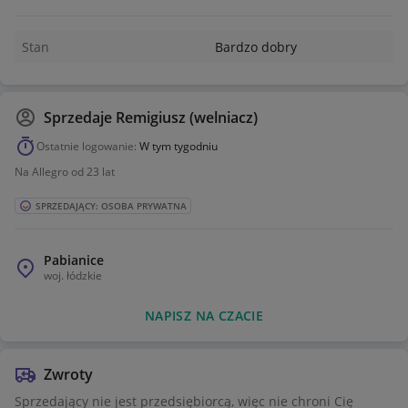
Stan
Bardzo dobry
Sprzedaje
Remigiusz (welniacz)
Ostatnie logowanie:
W tym tygodniu
Na Allegro od 23 lat
SPRZEDAJĄCY: OSOBA PRYWATNA
Pabianice
woj.
łódzkie
NAPISZ NA CZACIE
Zwroty
Sprzedający nie jest przedsiębiorcą, więc nie chroni Cię