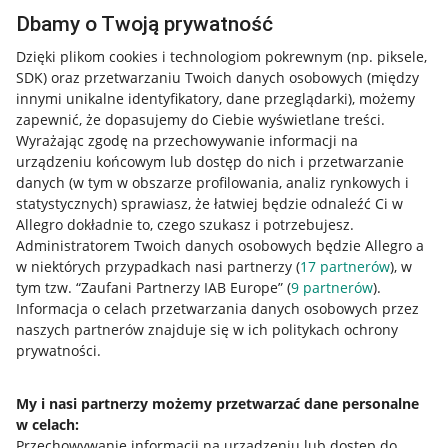
Przydatne informacje
Dbamy o Twoją prywatność
Jak to działa
Dzięki plikom cookies i technologiom pokrewnym
(np. piksele,
SDK)
oraz przetwarzaniu Twoich danych osobowych
(między
Napisz do nas
innymi unikalne identyfikatory, dane przeglądarki)
, możemy
Allegro Gadane dla sprzedających
zapewnić, że dopasujemy do Ciebie wyświetlane treści.
Wyrażając zgodę na przechowywanie informacji na
Allegro Gadane dla kupujących
urządzeniu końcowym lub dostęp do nich i przetwarzanie
danych (w tym w obszarze profilowania, analiz rynkowych i
Mapa miejscowości
statystycznych) sprawiasz, że łatwiej będzie odnaleźć Ci w
Allegro dokładnie to, czego szukasz i potrzebujesz.
Informacje prawne
Administratorem Twoich danych osobowych będzie Allegro a
w niektórych przypadkach nasi partnerzy (
17
partnerów
), w
Regulamin
tym tzw. “Zaufani Partnerzy IAB Europe” (
9
partnerów
).
Informacja o celach przetwarzania danych osobowych przez
Polityka plików "cookies"
naszych partnerów znajduje się w ich politykach ochrony
prywatności.
Ustawienia plików "cookies"
Udostępnianie lokalizacji
My i nasi partnerzy możemy przetwarzać dane personalne
Informacje dla Aktu o Usługach Cyfrowych
w celach:
Przechowywanie informacji na urządzeniu lub dostęp do