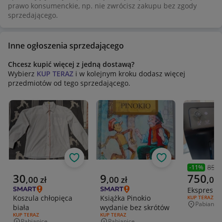
prawo konsumenckie, np. nie zwrócisz zakupu bez zgody
sprzedającego.
Inne ogłoszenia sprzedającego
Chcesz kupić więcej z jedną dostawą?
Wybierz
KUP TERAZ
i w kolejnym kroku dodasz więcej
przedmiotów od tego sprzedającego.
Obserwuj
Obserwuj
850,
-
11
%
Poprzedni
Aktualna cena
Aktualna cena
Aktualna 
30
9
750
,
00
zł
,
00
zł
,
00
Ekspres K
Koszula chłopięca
Książka Pinokio
RODZAJ OFERT
KUP TERAZ
Pabianice
biała
wydanie bez skrótów
Miejscowo
RODZAJ OFERTY:
KUP TERAZ
RODZAJ OFERTY:
KUP TERAZ
Pabianice
Pabianice