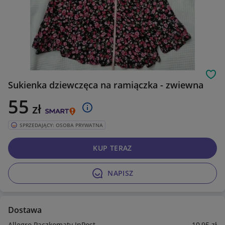
Obs
Sukienka dziewczęca na ramiączka - zwiewna
55
zł
SPRZEDAJĄCY: OSOBA PRYWATNA
KUP TERAZ
NAPISZ
Dostawa
Allegro Paczkomaty InPost
10
,95
zł