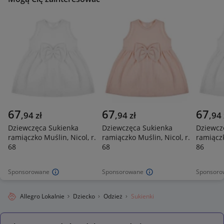
67
67
67
,
94
zł
,
94
zł
,
94
Dziewczęca Sukienka
Dziewczęca Sukienka
Dziewcz
ramiączko Muślin, Nicol, r.
ramiączko Muślin, Nicol, r.
ramiączk
68
68
86
Sponsorowane
Sponsorowane
Sponsoro
Allegro Lokalnie
Dziecko
Odzież
Sukienki