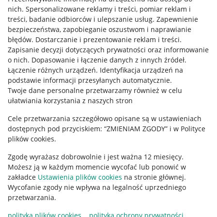
nich
.
Spersonalizowane reklamy i treści, pomiar reklam i
Pobierz aplikację
treści, badanie odbiorców i ulepszanie usług
.
Zapewnienie
bezpieczeństwa, zapobieganie oszustwom i naprawianie
błędów
.
Dostarczanie i prezentowanie reklam i treści
.
Zapisanie decyzji dotyczących prywatności oraz informowanie
o nich
.
Dopasowanie i łączenie danych z innych źródeł
.
Łączenie różnych urządzeń
.
Identyfikacja urządzeń na
podstawie informacji przesyłanych automatycznie
.
Twoje dane personalne przetwarzamy również w celu
ułatwiania korzystania z naszych stron
Cele przetwarzania szczegółowo opisane są w ustawieniach
dostępnych pod przyciskiem: “ZMIENIAM ZGODY” i w Polityce
Korzystanie z serwisu oznacza akceptację
regulaminu
.
plików cookies.
Zgodę wyrażasz dobrowolnie i jest ważna 12 miesięcy.
Możesz ją w każdym momencie wycofać lub ponowić w
zakładce
Ustawienia plików cookies
na stronie głównej.
Wycofanie zgody nie wpływa na legalność uprzedniego
przetwarzania.
polityka plików cookies
polityka ochrony prywatności