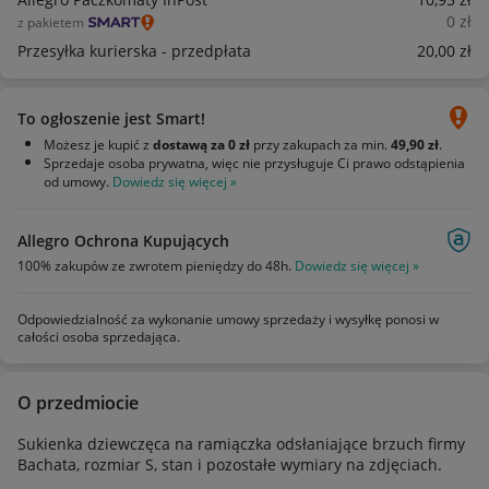
0
zł
z pakietem
Przesyłka kurierska - przedpłata
20
,00
zł
To ogłoszenie jest Smart!
Możesz je kupić z
dostawą za 0 zł
przy zakupach za min.
49,90 zł
.
Sprzedaje osoba prywatna, więc nie przysługuje Ci prawo odstąpienia
od umowy.
Dowiedz się więcej »
Allegro Ochrona Kupujących
100% zakupów ze zwrotem pieniędzy do 48h.
Dowiedz się więcej »
Odpowiedzialność za wykonanie umowy sprzedaży i wysyłkę ponosi w
całości osoba sprzedająca.
O przedmiocie
Sukienka dziewczęca na ramiączka odsłaniające brzuch firmy
Bachata, rozmiar S, stan i pozostałe wymiary na zdjęciach.